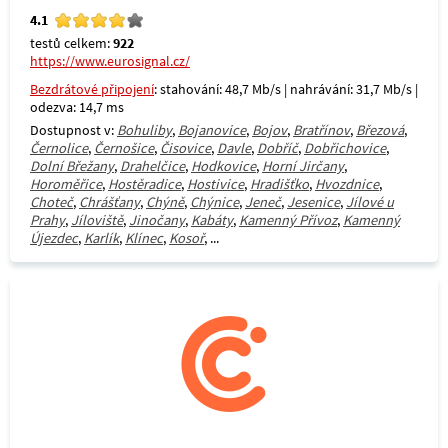
4.1
testů celkem:
922
https://www.eurosignal.cz/
Bezdrátové připojení
: stahování: 48,7 Mb/s | nahrávání: 31,7 Mb/s |
odezva: 14,7 ms
Dostupnost v:
Bohuliby
,
Bojanovice
,
Bojov
,
Bratřínov
,
Březová
,
Černolice
,
Černošice
,
Čisovice
,
Davle
,
Dobříč
,
Dobřichovice
,
Dolní Břežany
,
Drahelčice
,
Hodkovice
,
Horní Jirčany
,
Horoměřice
,
Hostěradice
,
Hostivice
,
Hradišťko
,
Hvozdnice
,
Choteč
,
Chrášťany
,
Chýně
,
Chýnice
,
Jeneč
,
Jesenice
,
Jílové u
Prahy
,
Jíloviště
,
Jinočany
,
Kabáty
,
Kamenný Přívoz
,
Kamenný
Újezdec
,
Karlík
,
Klínec
,
Kosoř
, ...