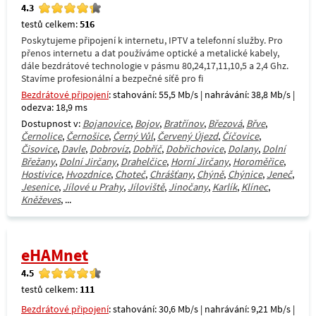
4.3
testů celkem:
516
Poskytujeme připojení k internetu, IPTV a telefonní služby. Pro
přenos internetu a dat používáme optické a metalické kabely,
dále bezdrátové technologie v pásmu 80,24,17,11,10,5 a 2,4 Ghz.
Stavíme profesionální a bezpečné síťě pro fi
Bezdrátové připojení
: stahování: 55,5 Mb/s | nahrávání: 38,8 Mb/s |
odezva: 18,9 ms
Dostupnost v:
Bojanovice
,
Bojov
,
Bratřínov
,
Březová
,
Břve
,
Černolice
,
Černošice
,
Černý Vůl
,
Červený Újezd
,
Číčovice
,
Čisovice
,
Davle
,
Dobrovíz
,
Dobříč
,
Dobřichovice
,
Dolany
,
Dolní
Břežany
,
Dolní Jirčany
,
Drahelčice
,
Horní Jirčany
,
Horoměřice
,
Hostivice
,
Hvozdnice
,
Choteč
,
Chrášťany
,
Chýně
,
Chýnice
,
Jeneč
,
Jesenice
,
Jílové u Prahy
,
Jíloviště
,
Jinočany
,
Karlík
,
Klínec
,
Kněževes
, ...
eHAMnet
4.5
testů celkem:
111
Bezdrátové připojení
: stahování: 30,6 Mb/s | nahrávání: 9,21 Mb/s |