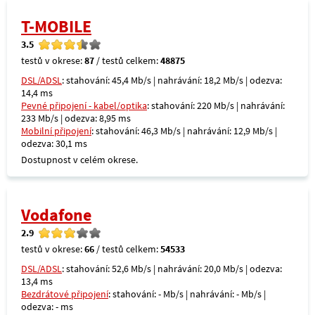
T-MOBILE
3.5
testů v okrese:
87
/ testů celkem:
48875
DSL/ADSL
: stahování: 45,4 Mb/s | nahrávání: 18,2 Mb/s | odezva:
14,4 ms
Pevné připojení - kabel/optika
: stahování: 220 Mb/s | nahrávání:
233 Mb/s | odezva: 8,95 ms
Mobilní připojení
: stahování: 46,3 Mb/s | nahrávání: 12,9 Mb/s |
odezva: 30,1 ms
Dostupnost v celém okrese.
Vodafone
2.9
testů v okrese:
66
/ testů celkem:
54533
DSL/ADSL
: stahování: 52,6 Mb/s | nahrávání: 20,0 Mb/s | odezva:
13,4 ms
Bezdrátové připojení
: stahování: - Mb/s | nahrávání: - Mb/s |
odezva: - ms