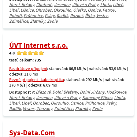
Horní Jirčany
,
Chotouň
,
Jesenice
,
Jílové u Prahy
,
Lhota
,
Libeň
,
Libeř
,
Líšnice
,
Ohrobec
,
Okrouhlo
,
Oleško
,
Osnice
,
Petrov
,
Pohoří
,
Průhonice
,
Psáry
,
Radlík
,
Rozkoš
,
Řitka
,
Vestec
,
Zdiměřice
,
Zlatníky
,
Zvole
ÚVT Internet s.r.o.
4.8
testů celkem:
735
Bezdrátové připojení
: stahování: 66,5 Mb/s | nahrávání: 53,9 Mb/s |
odezva: 11,0 ms
Pevné připojení - kabel/optika
: stahování: 292 Mb/s | nahrávání:
170 Mb/s | odezva: 8,09 ms
Dostupnost v:
Březová
,
Dolní Břežany
,
Dolní Jirčany
,
Hodkovice
,
Horní Jirčany
,
Jesenice
,
Jílové u Prahy
,
Kamenný Přívoz
,
Lhota
,
Libeň
,
Libeř
,
Ohrobec
,
Okrouhlo
,
Osnice
,
Průhonice
,
Psáry
,
Radlík
,
Vestec
,
Zbuzany
,
Zdiměřice
,
Zlatníky
,
Zvole
Sys-Data.Com