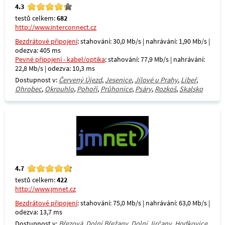
4.3
testů celkem:
682
http://www.interconnect.cz
Bezdrátové připojení
: stahování: 30,0 Mb/s | nahrávání: 1,90 Mb/s |
odezva: 405 ms
Pevné připojení - kabel/optika
: stahování: 77,9 Mb/s | nahrávání:
22,8 Mb/s | odezva: 10,3 ms
Dostupnost v:
Červený Újezd
,
Jesenice
,
Jílové u Prahy
,
Libeř
,
Ohrobec
,
Okrouhlo
,
Pohoří
,
Průhonice
,
Psáry
,
Rozkoš
,
Skalsko
4.7
testů celkem:
422
http://www.jmnet.cz
Bezdrátové připojení
: stahování: 75,0 Mb/s | nahrávání: 63,0 Mb/s |
odezva: 13,7 ms
Dostupnost v:
Březová
,
Dolní Břežany
,
Dolní Jirčany
,
Hodkovice
,