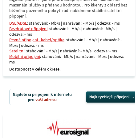
maximální služby s přidanou hodnotou. Pro klienty z oblastí bez
běžného pozemního pokrytí rádi nabídneme stabilní satelitní
připojení.
DSL/ADSL
: stahování: - Mb/s | nahrávání: - Mb/s | odezva: - ms
Bezdrátové připojení
: stahování: - Mb/s | nahrávání: - Mb/s |
odezva: - ms
Pevné připojení - kabel/optika
: stahování: - Mb/s | nahrávání: -
Mb/s | odezva: - ms
Satelitní
: stahování: - Mb/s | nahrávání: - Mb/s | odezva: - ms
Mobilní připojení
: stahování: - Mb/s | nahrávání: - Mb/s | odezva: -
ms
Dostupnost v celém okrese.
Najděte si připojení k internetu
Najít rychlejší připojení
pro
vaši adresu