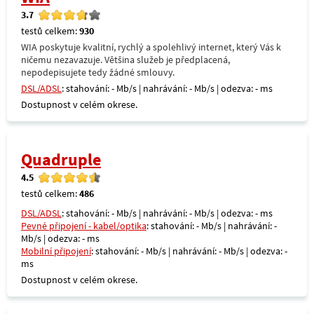
3.7
testů celkem:
930
WIA poskytuje kvalitní, rychlý a spolehlivý internet, který Vás k
ničemu nezavazuje. Většina služeb je předplacená,
nepodepisujete tedy žádné smlouvy.
DSL/ADSL
: stahování: - Mb/s | nahrávání: - Mb/s | odezva: - ms
Dostupnost v celém okrese.
Quadruple
4.5
testů celkem:
486
DSL/ADSL
: stahování: - Mb/s | nahrávání: - Mb/s | odezva: - ms
Pevné připojení - kabel/optika
: stahování: - Mb/s | nahrávání: -
Mb/s | odezva: - ms
Mobilní připojení
: stahování: - Mb/s | nahrávání: - Mb/s | odezva: -
ms
Dostupnost v celém okrese.