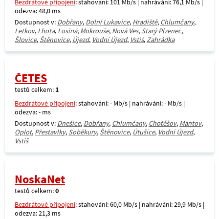
Bezdrátové připojení
: stahování: 101 Mb/s | nahrávání: 76,1 Mb/s |
odezva: 48,0 ms
Dostupnost v:
Dobřany
,
Dolní Lukavice
,
Hradiště
,
Chlumčany
,
Letkov
,
Lhota
,
Losiná
,
Mokrouše
,
Nová Ves
,
Starý Plzenec
,
Šlovice
,
Štěnovice
,
Újezd
,
Vodní Újezd
,
Vstiš
,
Zahrádka
ČETES
testů celkem:
1
Bezdrátové připojení
: stahování: - Mb/s | nahrávání: - Mb/s |
odezva: - ms
Dostupnost v:
Dnešice
,
Dobřany
,
Chlumčany
,
Chotěšov
,
Mantov
,
Oplot
,
Přestavlky
,
Soběkury
,
Štěnovice
,
Útušice
,
Vodní Újezd
,
Vstiš
NoskaNet
testů celkem:
0
Bezdrátové připojení
: stahování: 60,0 Mb/s | nahrávání: 29,9 Mb/s |
odezva: 21,3 ms