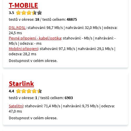
T-MOBILE
3.5
testů v okrese:
18
/ testů celkem:
48875
DSL/ADSL
: stahování: 98,7 Mb/s | nahrávání: 32,0 Mb/s | odezva:
24,5 ms
Pevné připojení - kabel/optika
: stahování: - Mb/s | nahrávání: -
Mb/s | odezva: - ms
Mobilní připojení
: stahování: 97,1 Mb/s | nahrávání: 29,1 Mb/s |
odezva: 28,2 ms
Dostupnost v celém okrese.
Starlink
4.4
testů v okrese:
1
/ testů celkem:
6903
Satelitní
: stahování: 71,4 Mb/s | nahrávání: 9,75 Mb/s | odezva:
47,0 ms
Dostupnost v celém okrese.