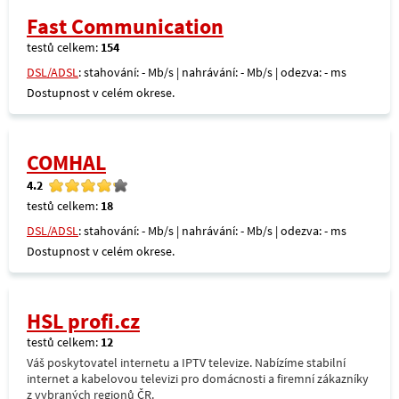
Fast Communication
testů celkem:
154
DSL/ADSL
: stahování: - Mb/s | nahrávání: - Mb/s | odezva: - ms
Dostupnost v celém okrese.
COMHAL
4.2
testů celkem:
18
DSL/ADSL
: stahování: - Mb/s | nahrávání: - Mb/s | odezva: - ms
Dostupnost v celém okrese.
HSL profi.cz
testů celkem:
12
Váš poskytovatel internetu a IPTV televize. Nabízíme stabilní
internet a kabelovou televizi pro domácnosti a firemní zákazníky
z vybraných regionů ČR.