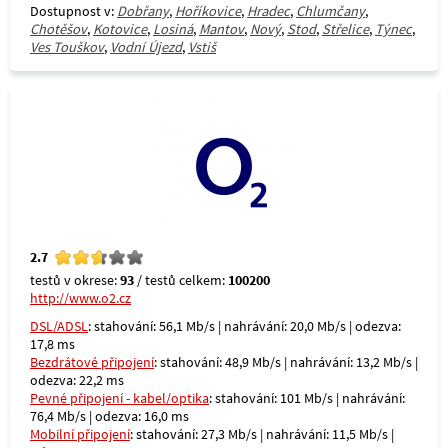
Dostupnost v:
Dobřany
,
Hoříkovice
,
Hradec
,
Chlumčany
,
Chotěšov
,
Kotovice
,
Losiná
,
Mantov
,
Nový
,
Stod
,
Střelice
,
Týnec
,
Ves Touškov
,
Vodní Újezd
,
Vstiš
2.7
testů v okrese:
93
/ testů celkem:
100200
http://www.o2.cz
DSL/ADSL
: stahování: 56,1 Mb/s | nahrávání: 20,0 Mb/s | odezva:
17,8 ms
Bezdrátové připojení
: stahování: 48,9 Mb/s | nahrávání: 13,2 Mb/s |
odezva: 22,2 ms
Pevné připojení - kabel/optika
: stahování: 101 Mb/s | nahrávání:
76,4 Mb/s | odezva: 16,0 ms
Mobilní připojení
: stahování: 27,3 Mb/s | nahrávání: 11,5 Mb/s |