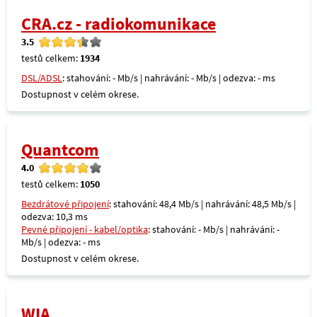
CRA.cz - radiokomunikace
3.5
testů celkem:
1934
DSL/ADSL
: stahování: - Mb/s | nahrávání: - Mb/s | odezva: - ms
Dostupnost v celém okrese.
Quantcom
4.0
testů celkem:
1050
Bezdrátové připojení
: stahování: 48,4 Mb/s | nahrávání: 48,5 Mb/s |
odezva: 10,3 ms
Pevné připojení - kabel/optika
: stahování: - Mb/s | nahrávání: -
Mb/s | odezva: - ms
Dostupnost v celém okrese.
WIA