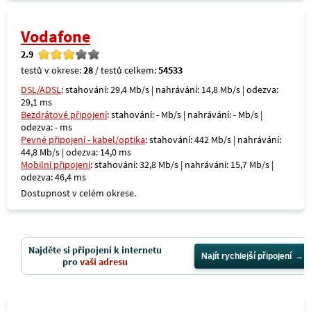
Vodafone
2.9
testů v okrese:
28
/ testů celkem:
54533
DSL/ADSL
: stahování: 29,4 Mb/s | nahrávání: 14,8 Mb/s | odezva:
29,1 ms
Bezdrátové připojení
: stahování: - Mb/s | nahrávání: - Mb/s |
odezva: - ms
Pevné připojení - kabel/optika
: stahování: 442 Mb/s | nahrávání:
44,8 Mb/s | odezva: 14,0 ms
Mobilní připojení
: stahování: 32,8 Mb/s | nahrávání: 15,7 Mb/s |
odezva: 46,4 ms
Dostupnost v celém okrese.
Najděte si připojení k internetu
Najít rychlejší připojení
pro
vaši adresu