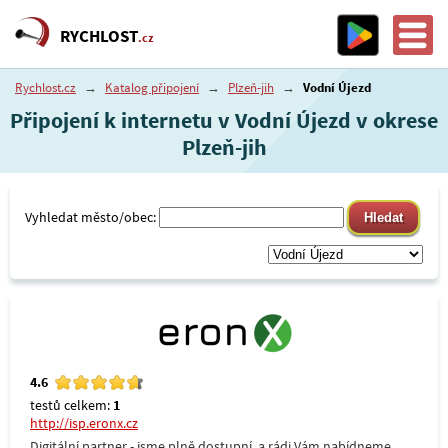
RYCHLOST
.cz
Rychlost.cz
→
Katalog připojení
→
Plzeň-jih
→
Vodní Újezd
Připojení k internetu v Vodní Újezd v okrese
Plzeň-jih
Vyhledat město/obec:
4.6
testů celkem:
1
http://isp.eronx.cz
Digitální partner - jsme plně dostupní, a rádi Vám nabídneme