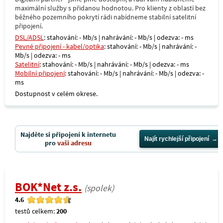
maximální služby s přidanou hodnotou. Pro klienty z oblastí bez
běžného pozemního pokrytí rádi nabídneme stabilní satelitní
připojení.
DSL/ADSL
: stahování: - Mb/s | nahrávání: - Mb/s | odezva: - ms
Pevné připojení - kabel/optika
: stahování: - Mb/s | nahrávání: -
Mb/s | odezva: - ms
Satelitní
: stahování: - Mb/s | nahrávání: - Mb/s | odezva: - ms
Mobilní připojení
: stahování: - Mb/s | nahrávání: - Mb/s | odezva: -
ms
Dostupnost v celém okrese.
Najděte si připojení k internetu
Najít rychlejší připojení
pro
vaši adresu
BOK*Net z.s.
(spolek)
4.6
testů celkem:
200