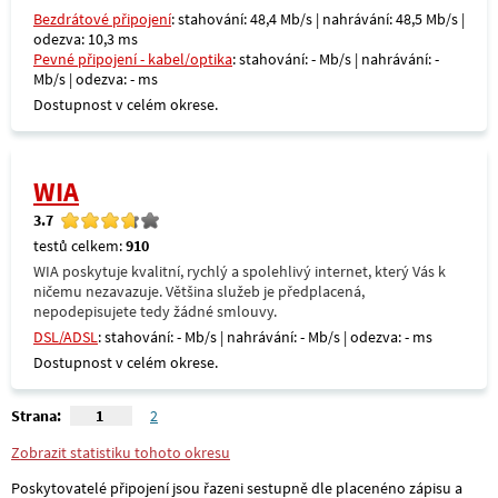
Bezdrátové připojení
: stahování: 48,4 Mb/s | nahrávání: 48,5 Mb/s |
odezva: 10,3 ms
Pevné připojení - kabel/optika
: stahování: - Mb/s | nahrávání: -
Mb/s | odezva: - ms
Dostupnost v celém okrese.
WIA
3.7
testů celkem:
910
WIA poskytuje kvalitní, rychlý a spolehlivý internet, který Vás k
ničemu nezavazuje. Většina služeb je předplacená,
nepodepisujete tedy žádné smlouvy.
DSL/ADSL
: stahování: - Mb/s | nahrávání: - Mb/s | odezva: - ms
Dostupnost v celém okrese.
Strana:
1
2
Zobrazit statistiku tohoto okresu
Poskytovatelé připojení jsou řazeni sestupně dle placenéno zápisu a