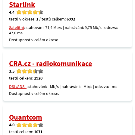
Starlink
4.4
testů v okrese:
1
/ testů celkem:
6992
Satelitní
: stahování: 71,4 Mb/s | nahrávání: 9,75 Mb/s | odezva:
47,0 ms
Dostupnost v celém okrese.
CRA.cz - radiokomunikace
3.5
testů celkem:
1920
DSL/ADSL
: stahování: - Mb/s | nahrávání: - Mb/s | odezva: - ms
Dostupnost v celém okrese.
Quantcom
4.0
testů celkem:
1071