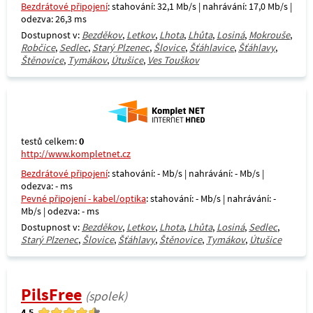
Bezdrátové připojení
: stahování: 32,1 Mb/s | nahrávání: 17,0 Mb/s |
odezva: 26,3 ms
Dostupnost v:
Bezděkov
,
Letkov
,
Lhota
,
Lhůta
,
Losiná
,
Mokrouše
,
Robčice
,
Sedlec
,
Starý Plzenec
,
Šlovice
,
Šťáhlavice
,
Šťáhlavy
,
Štěnovice
,
Tymákov
,
Útušice
,
Ves Touškov
testů celkem:
0
http://www.kompletnet.cz
Bezdrátové připojení
: stahování: - Mb/s | nahrávání: - Mb/s |
odezva: - ms
Pevné připojení - kabel/optika
: stahování: - Mb/s | nahrávání: -
Mb/s | odezva: - ms
Dostupnost v:
Bezděkov
,
Letkov
,
Lhota
,
Lhůta
,
Losiná
,
Sedlec
,
Starý Plzenec
,
Šlovice
,
Šťáhlavy
,
Štěnovice
,
Tymákov
,
Útušice
PilsFree
(spolek)
4.5