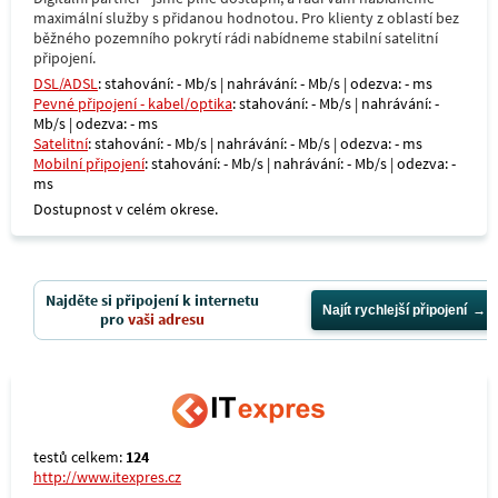
maximální služby s přidanou hodnotou. Pro klienty z oblastí bez
běžného pozemního pokrytí rádi nabídneme stabilní satelitní
připojení.
DSL/ADSL
: stahování: - Mb/s | nahrávání: - Mb/s | odezva: - ms
Pevné připojení - kabel/optika
: stahování: - Mb/s | nahrávání: -
Mb/s | odezva: - ms
Satelitní
: stahování: - Mb/s | nahrávání: - Mb/s | odezva: - ms
Mobilní připojení
: stahování: - Mb/s | nahrávání: - Mb/s | odezva: -
ms
Dostupnost v celém okrese.
Najděte si připojení k internetu
Najít rychlejší připojení
pro
vaši adresu
testů celkem:
124
http://www.itexpres.cz