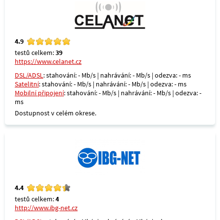
4.9
testů celkem:
39
https://www.celanet.cz
DSL/ADSL
: stahování: - Mb/s | nahrávání: - Mb/s | odezva: - ms
Satelitní
: stahování: - Mb/s | nahrávání: - Mb/s | odezva: - ms
Mobilní připojení
: stahování: - Mb/s | nahrávání: - Mb/s | odezva: -
ms
Dostupnost v celém okrese.
4.4
testů celkem:
4
http://www.ibg-net.cz