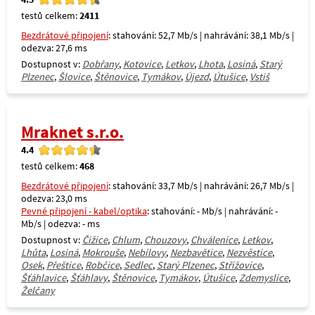
testů celkem:
2411
Bezdrátové připojení
: stahování: 52,7 Mb/s | nahrávání: 38,1 Mb/s |
odezva: 27,6 ms
Dostupnost v:
Dobřany
,
Kotovice
,
Letkov
,
Lhota
,
Losiná
,
Starý
Plzenec
,
Šlovice
,
Štěnovice
,
Tymákov
,
Újezd
,
Útušice
,
Vstiš
Mraknet s.r.o.
4.4
testů celkem:
468
Bezdrátové připojení
: stahování: 33,7 Mb/s | nahrávání: 26,7 Mb/s |
odezva: 23,0 ms
Pevné připojení - kabel/optika
: stahování: - Mb/s | nahrávání: -
Mb/s | odezva: - ms
Dostupnost v:
Čižice
,
Chlum
,
Chouzovy
,
Chválenice
,
Letkov
,
Lhůta
,
Losiná
,
Mokrouše
,
Nebílovy
,
Nezbavětice
,
Nezvěstice
,
Osek
,
Přeštice
,
Robčice
,
Sedlec
,
Starý Plzenec
,
Střížovice
,
Šťáhlavice
,
Šťáhlavy
,
Štěnovice
,
Tymákov
,
Útušice
,
Zdemyslice
,
Želčany