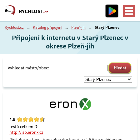
RYCHLOST
.cz
Rychlost.cz
→
Katalog připojení
→
Plzeň-jih
→
Starý Plzenec
Připojení k internetu v Starý Plzenec v
okrese Plzeň-jih
Vyhledat město/obec:
4.6
testů celkem:
2
http://isp.eronx.cz
Digitální partner - jsme plně dostupní, a rádi Vám nabídneme