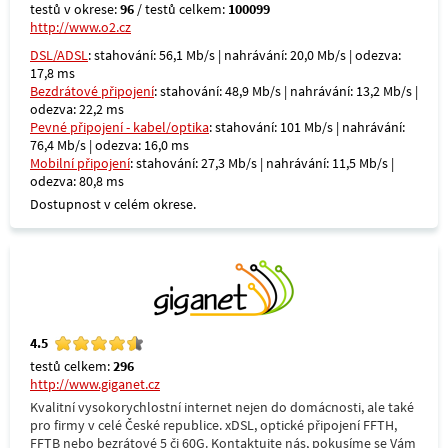
testů v okrese:
96
/ testů celkem:
100099
http://www.o2.cz
DSL/ADSL
: stahování: 56,1 Mb/s | nahrávání: 20,0 Mb/s | odezva:
17,8 ms
Bezdrátové připojení
: stahování: 48,9 Mb/s | nahrávání: 13,2 Mb/s |
odezva: 22,2 ms
Pevné připojení - kabel/optika
: stahování: 101 Mb/s | nahrávání:
76,4 Mb/s | odezva: 16,0 ms
Mobilní připojení
: stahování: 27,3 Mb/s | nahrávání: 11,5 Mb/s |
odezva: 80,8 ms
Dostupnost v celém okrese.
4.5
testů celkem:
296
http://www.giganet.cz
Kvalitní vysokorychlostní internet nejen do domácnosti, ale také
pro firmy v celé České republice. xDSL, optické připojení FFTH,
FFTB nebo bezrátové 5 či 60G. Kontaktujte nás, pokusíme se Vám