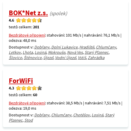
BOK*Net z.s.
(spolek)
4.6
testů celkem:
201
Bezdrátové připojení
: stahování: 101 Mb/s | nahrávání: 76,1 Mb/s |
odezva: 48,0 ms
Dostupnost v:
Dobřany
,
Dolní Lukavice
,
Hradiště
,
Chlumčany
,
Letkov
,
Lhota
,
Losiná
,
Mokrouše
,
Nová Ves
,
Starý Plzenec
,
Šlovice
,
Štěnovice
,
Újezd
,
Vodní Újezd
,
Vstiš
,
Zahrádka
ForWiFi
4.3
testů celkem:
60
Bezdrátové připojení
: stahování: 38,5 Mb/s | nahrávání: 7,51 Mb/s |
odezva: 19,0 ms
Dostupnost v:
Dobřany
,
Chlumčany
,
Chotěšov
,
Losiná
,
Starý
Plzenec
,
Stod