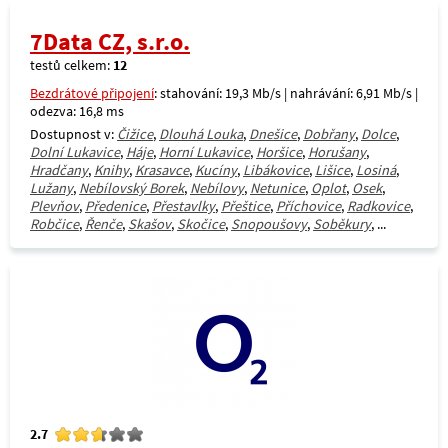
7Data CZ, s.r.o.
testů celkem:
12
Bezdrátové připojení
: stahování: 19,3 Mb/s | nahrávání: 6,91 Mb/s |
odezva: 16,8 ms
Dostupnost v:
Čižice
,
Dlouhá Louka
,
Dnešice
,
Dobřany
,
Dolce
,
Dolní Lukavice
,
Háje
,
Horní Lukavice
,
Horšice
,
Horušany
,
Hradčany
,
Knihy
,
Krasavce
,
Kucíny
,
Libákovice
,
Lišice
,
Losiná
,
Lužany
,
Nebílovský Borek
,
Nebílovy
,
Netunice
,
Oplot
,
Osek
,
Plevňov
,
Předenice
,
Přestavlky
,
Přeštice
,
Příchovice
,
Radkovice
,
Robčice
,
Řenče
,
Skašov
,
Skočice
,
Snopoušovy
,
Soběkury
, ...
2.7