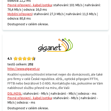
odezva: 22,2 ms
Pevné připojení - kabel/optika
: stahování: 101 Mb/s | nahrávání:
76,4 Mb/s | odezva: 16,0 ms
Mobilní připojení
: stahování: 27,3 Mb/s | nahrávání: 11,5 Mb/s |
odezva: 80,8 ms
Dostupnost v celém okrese.
4.5
testů celkem:
292
http://www.giganet.cz
Kvalitní vysokorychlostní internet nejen do domácnosti, ale také
pro firmy v celé České republice. xDSL, optické připojení FFTH,
FFTB nebo bezrátové 5 či 60G. Kontaktujte nás, pokusíme se Vám
nabídnout službu přesně na míru, dle Vaši
DSL/ADSL
: stahování: - Mb/s | nahrávání: - Mb/s | odezva: - ms
Pevné připojení - kabel/optika
: stahování: - Mb/s | nahrávání: -
Mb/s | odezva: - ms
Dostupnost v celém okrese.