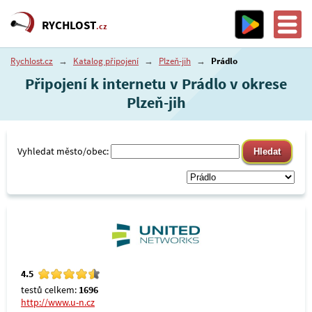
RYCHLOST
.cz
Rychlost.cz
→
Katalog připojení
→
Plzeň-jih
→
Prádlo
Připojení k internetu v Prádlo v okrese
Plzeň-jih
Vyhledat město/obec:
4.5
testů celkem:
1696
http://www.u-n.cz