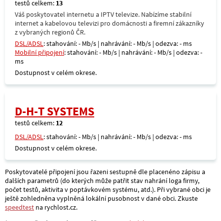
testů celkem:
13
Váš poskytovatel internetu a IPTV televize. Nabízíme stabilní
internet a kabelovou televizi pro domácnosti a firemní zákazníky
z vybraných regionů ČR.
DSL/ADSL
: stahování: - Mb/s | nahrávání: - Mb/s | odezva: - ms
Mobilní připojení
: stahování: - Mb/s | nahrávání: - Mb/s | odezva: -
ms
Dostupnost v celém okrese.
D-H-T SYSTEMS
testů celkem:
12
DSL/ADSL
: stahování: - Mb/s | nahrávání: - Mb/s | odezva: - ms
Dostupnost v celém okrese.
Poskytovatelé připojení jsou řazeni sestupně dle placenéno zápisu a
dalších parametrů (do kterých může patřit stav nahrání loga firmy,
počet testů, aktivita v poptávkovém systému, atd.). Při vybrané obci je
ještě zohledněna vyplněná lokální pusobnost v dané obci. Zkuste
speedtest
na rychlost.cz.