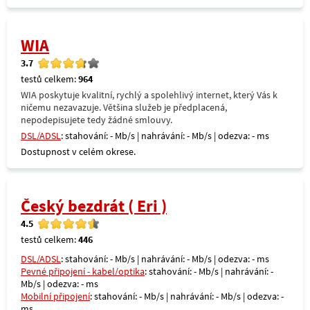
WIA
3.7
testů celkem:
964
WIA poskytuje kvalitní, rychlý a spolehlivý internet, který Vás k
ničemu nezavazuje. Většina služeb je předplacená,
nepodepisujete tedy žádné smlouvy.
DSL/ADSL
: stahování: - Mb/s | nahrávání: - Mb/s | odezva: - ms
Dostupnost v celém okrese.
Český bezdrát ( Eri )
4.5
testů celkem:
446
DSL/ADSL
: stahování: - Mb/s | nahrávání: - Mb/s | odezva: - ms
Pevné připojení - kabel/optika
: stahování: - Mb/s | nahrávání: -
Mb/s | odezva: - ms
Mobilní připojení
: stahování: - Mb/s | nahrávání: - Mb/s | odezva: -
ms