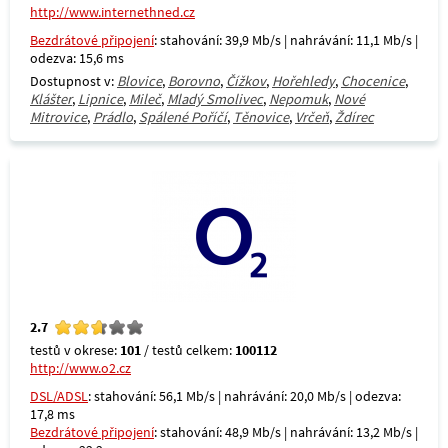
http://www.internethned.cz
Bezdrátové připojení
: stahování: 39,9 Mb/s | nahrávání: 11,1 Mb/s |
odezva: 15,6 ms
Dostupnost v:
Blovice
,
Borovno
,
Čížkov
,
Hořehledy
,
Chocenice
,
Klášter
,
Lipnice
,
Mileč
,
Mladý Smolivec
,
Nepomuk
,
Nové
Mitrovice
,
Prádlo
,
Spálené Poříčí
,
Těnovice
,
Vrčeň
,
Ždírec
2.7
testů v okrese:
101
/ testů celkem:
100112
http://www.o2.cz
DSL/ADSL
: stahování: 56,1 Mb/s | nahrávání: 20,0 Mb/s | odezva:
17,8 ms
Bezdrátové připojení
: stahování: 48,9 Mb/s | nahrávání: 13,2 Mb/s |