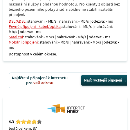
maximální služby s přidanou hodnotou. Pro klienty z oblastí bez
běžného pozemního pokrytí rádi nabídneme stabilní satelitní
připojení.
DSL/ADSL
: stahování: - Mb/s | nahrávání: - Mb/s | odezva: - ms
Pevné připojení - kabel/optika
: stahování: - Mb/s | nahrávání: -
Mb/s | odezva: - ms
Satelitní
: stahování: - Mb/s | nahrávání: - Mb/s | odezva: - ms
Mobilní připojení
: stahování: - Mb/s | nahrávání: - Mb/s | odezva: -
ms
Dostupnost v celém okrese.
Najděte si připojení k internetu
Najít rychlejší připojení
pro
vaši adresu
4.3
testů celkem:
37