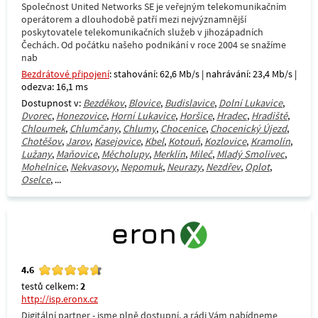
Společnost United Networks SE je veřejným telekomunikačním
operátorem a dlouhodobě patří mezi nejvýznamnější
poskytovatele telekomunikačních služeb v jihozápadních
Čechách. Od počátku našeho podnikání v roce 2004 se snažíme
nab
Bezdrátové připojení
: stahování: 62,6 Mb/s | nahrávání: 23,4 Mb/s |
odezva: 16,1 ms
Dostupnost v:
Bezděkov
,
Blovice
,
Budislavice
,
Dolní Lukavice
,
Dvorec
,
Honezovice
,
Horní Lukavice
,
Horšice
,
Hradec
,
Hradiště
,
Chloumek
,
Chlumčany
,
Chlumy
,
Chocenice
,
Chocenický Újezd
,
Chotěšov
,
Jarov
,
Kasejovice
,
Kbel
,
Kotouň
,
Kozlovice
,
Kramolín
,
Lužany
,
Maňovice
,
Měcholupy
,
Merklín
,
Mileč
,
Mladý Smolivec
,
Mohelnice
,
Nekvasovy
,
Nepomuk
,
Neurazy
,
Nezdřev
,
Oplot
,
Oselce
, ...
4.6
testů celkem:
2
http://isp.eronx.cz
Digitální partner - jsme plně dostupní, a rádi Vám nabídneme