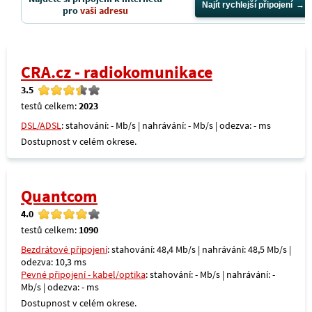
Najít rychlejší připojení
pro
vaši adresu
CRA.cz - radiokomunikace
3.5
testů celkem:
2023
DSL/ADSL
: stahování: - Mb/s | nahrávání: - Mb/s | odezva: - ms
Dostupnost v celém okrese.
Quantcom
4.0
testů celkem:
1090
Bezdrátové připojení
: stahování: 48,4 Mb/s | nahrávání: 48,5 Mb/s |
odezva: 10,3 ms
Pevné připojení - kabel/optika
: stahování: - Mb/s | nahrávání: -
Mb/s | odezva: - ms
Dostupnost v celém okrese.