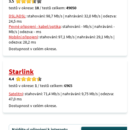
3.5
testů v okrese:
18
/ testů celkem:
49050
DSL/ADSL
: stahování: 98,7 Mb/s | nahrávání: 32,0 Mb/s | odezva:
24,5 ms
Pevné připojení - kabel/optika
: stahování: - Mb/s | nahrávání: -
Mb/s | odezva: - ms
Mobilní připojení
: stahování: 97,1 Mb/s | nahrávání: 29,1 Mb/s |
odezva: 28,2 ms
Dostupnost v celém okrese.
Starlink
4.4
testů v okrese:
1
/ testů celkem:
6965
Satelitní
: stahování: 71,4 Mb/s | nahrávání: 9,75 Mb/s | odezva:
47,0 ms
Dostupnost v celém okrese.
Najděte si připojení k internetu