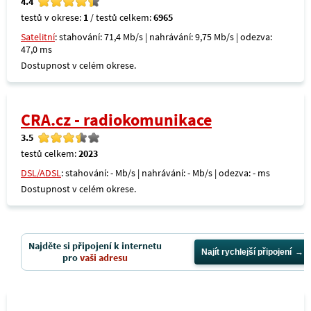
4.4
testů v okrese:
1
/ testů celkem:
6965
Satelitní
: stahování: 71,4 Mb/s | nahrávání: 9,75 Mb/s | odezva:
47,0 ms
Dostupnost v celém okrese.
CRA.cz - radiokomunikace
3.5
testů celkem:
2023
DSL/ADSL
: stahování: - Mb/s | nahrávání: - Mb/s | odezva: - ms
Dostupnost v celém okrese.
Najděte si připojení k internetu
Najít rychlejší připojení
pro
vaši adresu