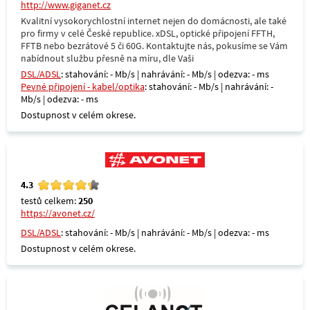
http://www.giganet.cz
Kvalitní vysokorychlostní internet nejen do domácnosti, ale také
pro firmy v celé České republice. xDSL, optické připojení FFTH,
FFTB nebo bezrátové 5 či 60G. Kontaktujte nás, pokusíme se Vám
nabídnout službu přesně na míru, dle Vaši
DSL/ADSL
: stahování: - Mb/s | nahrávání: - Mb/s | odezva: - ms
Pevné připojení - kabel/optika
: stahování: - Mb/s | nahrávání: -
Mb/s | odezva: - ms
Dostupnost v celém okrese.
4.3
testů celkem:
250
https://avonet.cz/
DSL/ADSL
: stahování: - Mb/s | nahrávání: - Mb/s | odezva: - ms
Dostupnost v celém okrese.