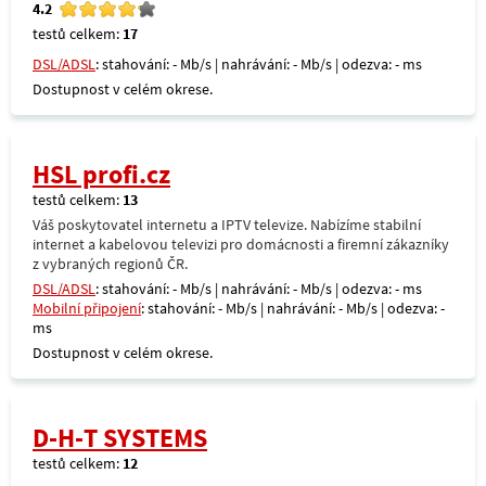
4.2
testů celkem:
17
DSL/ADSL
: stahování: - Mb/s | nahrávání: - Mb/s | odezva: - ms
Dostupnost v celém okrese.
HSL profi.cz
testů celkem:
13
Váš poskytovatel internetu a IPTV televize. Nabízíme stabilní
internet a kabelovou televizi pro domácnosti a firemní zákazníky
z vybraných regionů ČR.
DSL/ADSL
: stahování: - Mb/s | nahrávání: - Mb/s | odezva: - ms
Mobilní připojení
: stahování: - Mb/s | nahrávání: - Mb/s | odezva: -
ms
Dostupnost v celém okrese.
D-H-T SYSTEMS
testů celkem:
12