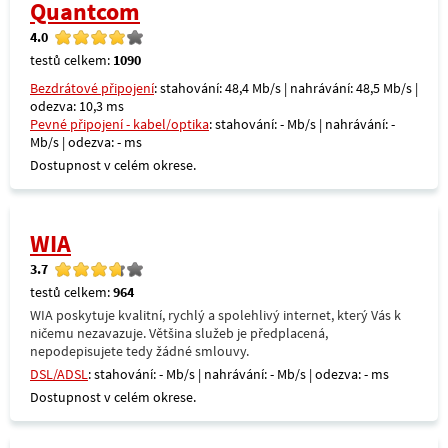
Quantcom
4.0
testů celkem:
1090
Bezdrátové připojení
: stahování: 48,4 Mb/s | nahrávání: 48,5 Mb/s |
odezva: 10,3 ms
Pevné připojení - kabel/optika
: stahování: - Mb/s | nahrávání: -
Mb/s | odezva: - ms
Dostupnost v celém okrese.
WIA
3.7
testů celkem:
964
WIA poskytuje kvalitní, rychlý a spolehlivý internet, který Vás k
ničemu nezavazuje. Většina služeb je předplacená,
nepodepisujete tedy žádné smlouvy.
DSL/ADSL
: stahování: - Mb/s | nahrávání: - Mb/s | odezva: - ms
Dostupnost v celém okrese.