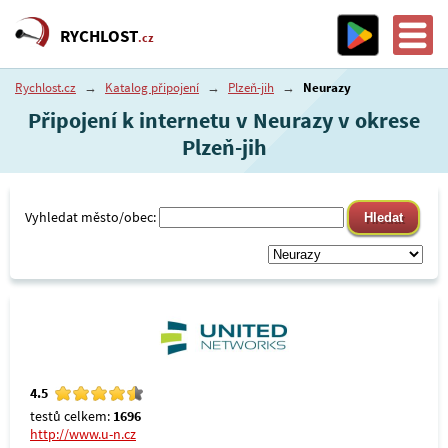
RYCHLOST
.cz
Rychlost.cz
→
Katalog připojení
→
Plzeň-jih
→
Neurazy
Připojení k internetu v Neurazy v okrese
Plzeň-jih
Vyhledat město/obec:
4.5
testů celkem:
1696
http://www.u-n.cz