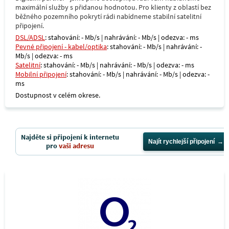
maximální služby s přidanou hodnotou. Pro klienty z oblastí bez
běžného pozemního pokrytí rádi nabídneme stabilní satelitní
připojení.
DSL/ADSL
: stahování: - Mb/s | nahrávání: - Mb/s | odezva: - ms
Pevné připojení - kabel/optika
: stahování: - Mb/s | nahrávání: -
Mb/s | odezva: - ms
Satelitní
: stahování: - Mb/s | nahrávání: - Mb/s | odezva: - ms
Mobilní připojení
: stahování: - Mb/s | nahrávání: - Mb/s | odezva: -
ms
Dostupnost v celém okrese.
Najděte si připojení k internetu
Najít rychlejší připojení
pro
vaši adresu