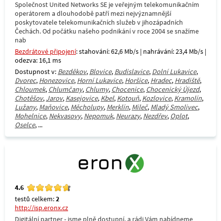
Společnost United Networks SE je veřejným telekomunikačním
operátorem a dlouhodobě patří mezi nejvýznamnější
poskytovatele telekomunikačních služeb v jihozápadních
Čechách. Od počátku našeho podnikání v roce 2004 se snažíme
nab
Bezdrátové připojení
: stahování: 62,6 Mb/s | nahrávání: 23,4 Mb/s |
odezva: 16,1 ms
Dostupnost v:
Bezděkov
,
Blovice
,
Budislavice
,
Dolní Lukavice
,
Dvorec
,
Honezovice
,
Horní Lukavice
,
Horšice
,
Hradec
,
Hradiště
,
Chloumek
,
Chlumčany
,
Chlumy
,
Chocenice
,
Chocenický Újezd
,
Chotěšov
,
Jarov
,
Kasejovice
,
Kbel
,
Kotouň
,
Kozlovice
,
Kramolín
,
Lužany
,
Maňovice
,
Měcholupy
,
Merklín
,
Mileč
,
Mladý Smolivec
,
Mohelnice
,
Nekvasovy
,
Nepomuk
,
Neurazy
,
Nezdřev
,
Oplot
,
Oselce
, ...
4.6
testů celkem:
2
http://isp.eronx.cz
Digitální partner - jsme plně dostupní, a rádi Vám nabídneme