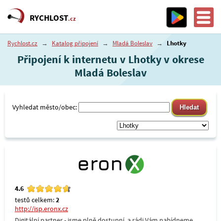
RYCHLOST
.cz
Rychlost.cz
→
Katalog připojení
→
Mladá Boleslav
→
Lhotky
Připojení k internetu v Lhotky v okrese
Mladá Boleslav
Vyhledat město/obec:
4.6
testů celkem:
2
http://isp.eronx.cz
Digitální partner - jsme plně dostupní, a rádi Vám nabídneme