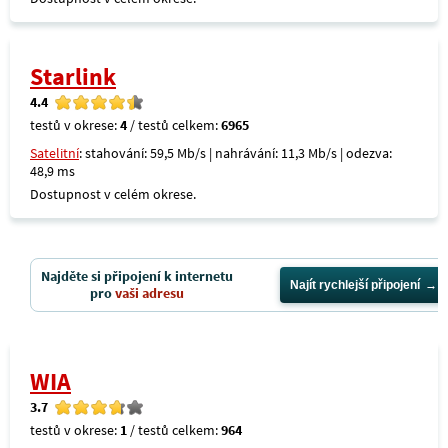
Starlink
4.4
testů v okrese:
4
/ testů celkem:
6965
Satelitní
: stahování: 59,5 Mb/s | nahrávání: 11,3 Mb/s | odezva:
48,9 ms
Dostupnost v celém okrese.
Najděte si připojení k internetu
Najít rychlejší připojení
pro
vaši adresu
WIA
3.7
testů v okrese:
1
/ testů celkem:
964