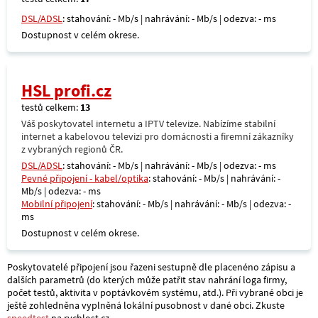
DSL/ADSL
: stahování: - Mb/s | nahrávání: - Mb/s | odezva: - ms
Dostupnost v celém okrese.
HSL profi.cz
testů celkem:
13
Váš poskytovatel internetu a IPTV televize. Nabízíme stabilní
internet a kabelovou televizi pro domácnosti a firemní zákazníky
z vybraných regionů ČR.
DSL/ADSL
: stahování: - Mb/s | nahrávání: - Mb/s | odezva: - ms
Pevné připojení - kabel/optika
: stahování: - Mb/s | nahrávání: -
Mb/s | odezva: - ms
Mobilní připojení
: stahování: - Mb/s | nahrávání: - Mb/s | odezva: -
ms
Dostupnost v celém okrese.
Poskytovatelé připojení jsou řazeni sestupně dle placenéno zápisu a
dalších parametrů (do kterých může patřit stav nahrání loga firmy,
počet testů, aktivita v poptávkovém systému, atd.). Při vybrané obci je
ještě zohledněna vyplněná lokální pusobnost v dané obci. Zkuste