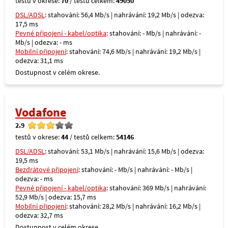
testů v okrese:
70
/ testů celkem:
49050
DSL/ADSL
: stahování: 56,4 Mb/s | nahrávání: 19,2 Mb/s | odezva:
17,5 ms
Pevné připojení - kabel/optika
: stahování: - Mb/s | nahrávání: -
Mb/s | odezva: - ms
Mobilní připojení
: stahování: 74,6 Mb/s | nahrávání: 19,2 Mb/s |
odezva: 31,1 ms
Dostupnost v celém okrese.
Vodafone
2.9
testů v okrese:
44
/ testů celkem:
54146
DSL/ADSL
: stahování: 53,1 Mb/s | nahrávání: 15,6 Mb/s | odezva:
19,5 ms
Bezdrátové připojení
: stahování: - Mb/s | nahrávání: - Mb/s |
odezva: - ms
Pevné připojení - kabel/optika
: stahování: 369 Mb/s | nahrávání:
52,9 Mb/s | odezva: 15,7 ms
Mobilní připojení
: stahování: 28,2 Mb/s | nahrávání: 16,2 Mb/s |
odezva: 32,7 ms
Dostupnost v celém okrese.