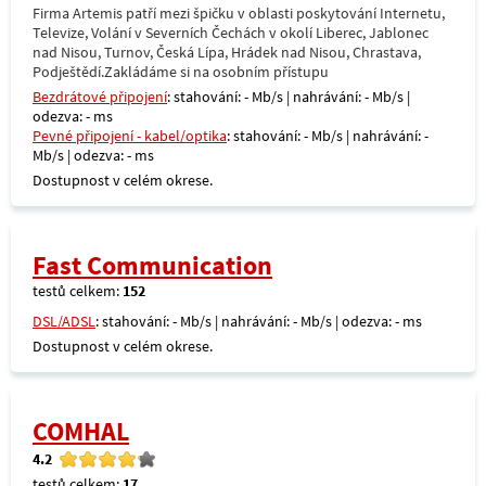
Firma Artemis patří mezi špičku v oblasti poskytování Internetu,
Televize, Volání v Severních Čechách v okolí Liberec, Jablonec
nad Nisou, Turnov, Česká Lípa, Hrádek nad Nisou, Chrastava,
Podještědí.Zakládáme si na osobním přístupu
Bezdrátové připojení
: stahování: - Mb/s | nahrávání: - Mb/s |
odezva: - ms
Pevné připojení - kabel/optika
: stahování: - Mb/s | nahrávání: -
Mb/s | odezva: - ms
Dostupnost v celém okrese.
Fast Communication
testů celkem:
152
DSL/ADSL
: stahování: - Mb/s | nahrávání: - Mb/s | odezva: - ms
Dostupnost v celém okrese.
COMHAL
4.2
testů celkem:
17