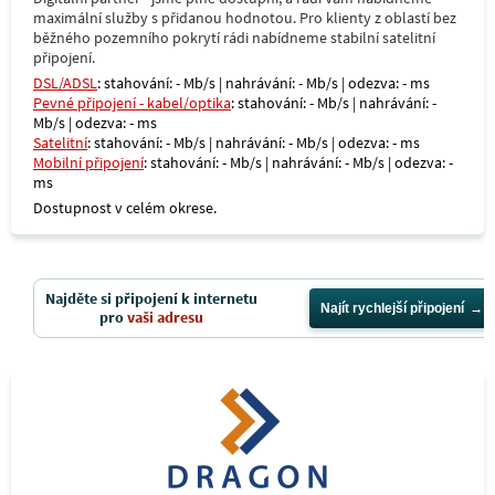
maximální služby s přidanou hodnotou. Pro klienty z oblastí bez
běžného pozemního pokrytí rádi nabídneme stabilní satelitní
připojení.
DSL/ADSL
: stahování: - Mb/s | nahrávání: - Mb/s | odezva: - ms
Pevné připojení - kabel/optika
: stahování: - Mb/s | nahrávání: -
Mb/s | odezva: - ms
Satelitní
: stahování: - Mb/s | nahrávání: - Mb/s | odezva: - ms
Mobilní připojení
: stahování: - Mb/s | nahrávání: - Mb/s | odezva: -
ms
Dostupnost v celém okrese.
Najděte si připojení k internetu
Najít rychlejší připojení
pro
vaši adresu