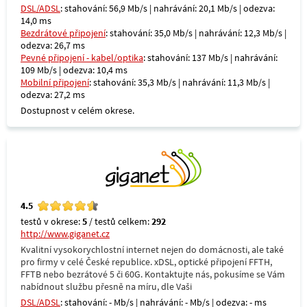
DSL/ADSL
: stahování: 56,9 Mb/s | nahrávání: 20,1 Mb/s | odezva:
14,0 ms
Bezdrátové připojení
: stahování: 35,0 Mb/s | nahrávání: 12,3 Mb/s |
odezva: 26,7 ms
Pevné připojení - kabel/optika
: stahování: 137 Mb/s | nahrávání:
109 Mb/s | odezva: 10,4 ms
Mobilní připojení
: stahování: 35,3 Mb/s | nahrávání: 11,3 Mb/s |
odezva: 27,2 ms
Dostupnost v celém okrese.
4.5
testů v okrese:
5
/ testů celkem:
292
http://www.giganet.cz
Kvalitní vysokorychlostní internet nejen do domácnosti, ale také
pro firmy v celé České republice. xDSL, optické připojení FFTH,
FFTB nebo bezrátové 5 či 60G. Kontaktujte nás, pokusíme se Vám
nabídnout službu přesně na míru, dle Vaši
DSL/ADSL
: stahování: - Mb/s | nahrávání: - Mb/s | odezva: - ms