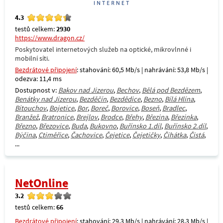
4.3
testů celkem:
2930
https://www.dragon.cz/
Poskytovatel internetových služeb na optické, mikrovlnné i
mobilní síti.
Bezdrátové připojení
: stahování: 60,5 Mb/s | nahrávání: 53,8 Mb/s |
odezva: 11,4 ms
Dostupnost v:
Bakov nad Jizerou
,
Bechov
,
Bělá pod Bezdězem
,
Benátky nad Jizerou
,
Bezděčín
,
Bezdědice
,
Bezno
,
Bílá Hlína
,
Bítouchov
,
Bojetice
,
Bor
,
Boreč
,
Borovice
,
Boseň
,
Bradlec
,
Branžež
,
Bratronice
,
Brejlov
,
Brodce
,
Břehy
,
Březina
,
Březinka
,
Březno
,
Březovice
,
Buda
,
Bukovno
,
Buřínsko 1.díl
,
Buřínsko 2.díl
,
Býčina
,
Ctiměřice
,
Čachovice
,
Čejetice
,
Čejetičky
,
Čihátka
,
Čistá
,
...
NetOnline
3.2
testů celkem:
66
Bezdrátové připojení
: stahování: 29,3 Mb/s | nahrávání: 28,3 Mb/s |