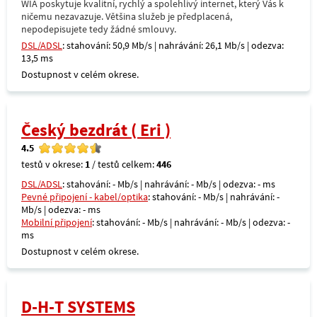
WIA poskytuje kvalitní, rychlý a spolehlivý internet, který Vás k
ničemu nezavazuje. Většina služeb je předplacená,
nepodepisujete tedy žádné smlouvy.
DSL/ADSL
: stahování: 50,9 Mb/s | nahrávání: 26,1 Mb/s | odezva:
13,5 ms
Dostupnost v celém okrese.
Český bezdrát ( Eri )
4.5
testů v okrese:
1
/ testů celkem:
446
DSL/ADSL
: stahování: - Mb/s | nahrávání: - Mb/s | odezva: - ms
Pevné připojení - kabel/optika
: stahování: - Mb/s | nahrávání: -
Mb/s | odezva: - ms
Mobilní připojení
: stahování: - Mb/s | nahrávání: - Mb/s | odezva: -
ms
Dostupnost v celém okrese.
D-H-T SYSTEMS