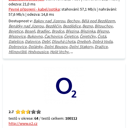
odezva: 21,0 ms
Pevné připojení - kabel/optika
: stahování: 57,1 Mb/s | nahrávání:
57,6 Mb/s | odezva: 14,8 ms
Dostupnost v:
Bakov nad Jizerou
,
Bechov
,
Bělá pod Bezdězem
,
Benátky nad Jizerou
,
Bezděčín
,
Bezdědice
,
Bezno
,
Bítouchov
,
Bojetice
,
Boseň
,
Bradlec
,
Brodce
,
Březina
,
Březinka
,
Březno
,
Březovice
,
Bukovno
,
Čachovice
,
Čejetice
,
Čejetičky
,
Čistá
,
Dalešice
,
Dalovice
,
Debř
,
Dlouhá Lhota
,
Dneboh
,
Dobrá Voda
,
Dobrovice
,
Dolánky
,
Dolní Bousov
,
Dolní Stakory
,
Dražice
,
Hlínoviště
,
Hněvousice
,
Holé Vrchy
, ...
2.7
testů v okrese:
64
/ testů celkem:
100112
http://www.o2.cz