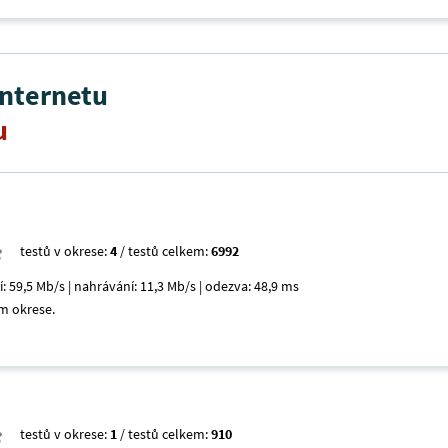
internetu
u
testů v okrese:
4
/ testů celkem:
6992
í: 59,5 Mb/s | nahrávání: 11,3 Mb/s | odezva: 48,9 ms
m okrese.
testů v okrese:
1
/ testů celkem:
910