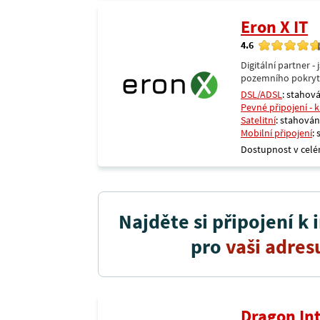
Eron X IT
4.6
Digitální partner 
pozemního pokrytí 
DSL/ADSL
: stahová
Pevné připojení - 
Satelitní
: stahování
Mobilní připojení
:
Dostupnost v celé
Najděte si připojení k 
pro
vaši adres
Dragon In