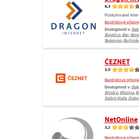
4.3
Poskytovatel inter
Bezdrátové připoj
Dostupnost v:
Bak
Bojetice
,
Bor
,
Bore
Bukovno
,
Buřínsko
ČEZNET
3.9
Bezdrátové připoj
Dostupnost v:
Bak
Brodce
,
Březina
,
B
Dobrá Voda
,
Dobro
NetOnline
3.2
Bezdrátové připoj