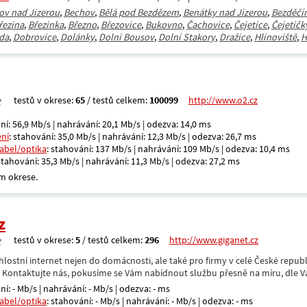
ov nad Jizerou
,
Bechov
,
Bělá pod Bezdězem
,
Benátky nad Jizerou
,
Bezděčí
řezina
,
Březinka
,
Březno
,
Březovice
,
Bukovno
,
Čachovice
,
Čejetice
,
Čejetičk
da
,
Dobrovice
,
Dolánky
,
Dolní Bousov
,
Dolní Stakory
,
Dražice
,
Hlínoviště
,
H
testů v okrese:
65
/ testů celkem:
100099
http://www.o2.cz
ní: 56,9 Mb/s | nahrávání: 20,1 Mb/s | odezva: 14,0 ms
ení
: stahování: 35,0 Mb/s | nahrávání: 12,3 Mb/s | odezva: 26,7 ms
kabel/optika
: stahování: 137 Mb/s | nahrávání: 109 Mb/s | odezva: 10,4 ms
 stahování: 35,3 Mb/s | nahrávání: 11,3 Mb/s | odezva: 27,2 ms
m okrese.
z
testů v okrese:
5
/ testů celkem:
296
http://www.giganet.cz
hlostní internet nejen do domácnosti, ale také pro firmy v celé České repub
. Kontaktujte nás, pokusíme se Vám nabídnout službu přesně na míru, dle V
ní: - Mb/s | nahrávání: - Mb/s | odezva: - ms
kabel/optika
: stahování: - Mb/s | nahrávání: - Mb/s | odezva: - ms