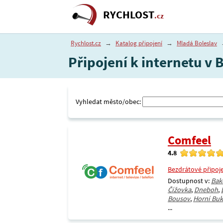
RYCHLOST
.cz
Rychlost.cz
→
Katalog připojení
→
Mladá Boleslav
Připojení k internetu v
Vyhledat město/obec:
Comfeel
4.8
Bezdrátové připoj
Dostupnost v:
Bak
Čížovka
,
Dneboh
,
Bousov
,
Horní Bu
...