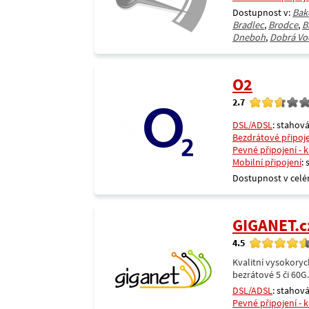
Dostupnost v:
Bak
Bradlec
,
Brodce
,
B
Dneboh
,
Dobrá Vo
O2
2.7
DSL/ADSL
: stahová
Bezdrátové připoj
Pevné připojení - 
Mobilní připojení
:
Dostupnost v celé
GIGANET.c
4.5
Kvalitní vysokoryc
bezrátové 5 či 60G
DSL/ADSL
: stahová
Pevné připojení - 