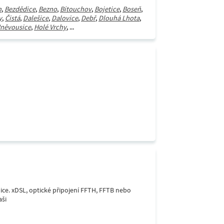
n
,
Bezdědice
,
Bezno
,
Bítouchov
,
Bojetice
,
Boseň
,
y
,
Čistá
,
Dalešice
,
Dalovice
,
Debř
,
Dlouhá Lhota
,
něvousice
,
Holé Vrchy
, ...
lice. xDSL, optické připojení FFTH, FFTB nebo
aši