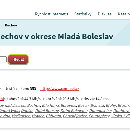
Rychlost internetu
Statistiky
Diskuze
Katalo
→
Bechov
 Bechov v okrese Mladá Boleslav
testů celkem:
353
http://www.comfeel.cz
ení
: stahování: 44,7 Mb/s | nahrávání: 29,5 Mb/s | odezva: 14,8 ms
ov nad Jizerou
,
Bechov
,
Bílá Hlína
,
Borovice
,
Boseň
,
Branžež
,
Břehy
,
Březin
Dobrá Voda
,
Dobšín
,
Dolní Bousov
,
Dolní Bukovina
,
Domousnice
,
Doubrav
kovina
,
Hoškovice
,
Hradec
,
Chlumín
,
Chocnějovice
,
Chudoplesy
,
Jirsko 1.dí