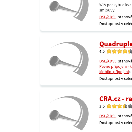
WIA poskytuje kval
smlouvy.
DSL/ADSL
: stahová
Dostupnost v celé
Quadrupl
4.5
DSL/ADSL
: stahová
Pevné připojení - 
Mobilní připojení
:
Dostupnost v celé
CRA.cz - 
3.5
DSL/ADSL
: stahová
Dostupnost v celé