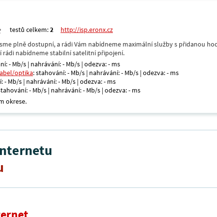
testů celkem:
2
http://isp.eronx.cz
- jsme plně dostupní, a rádi Vám nabídneme maximální služby s přidanou hod
rádi nabídneme stabilní satelitní připojení.
ní: - Mb/s | nahrávání: - Mb/s | odezva: - ms
kabel/optika
: stahování: - Mb/s | nahrávání: - Mb/s | odezva: - ms
: - Mb/s | nahrávání: - Mb/s | odezva: - ms
 stahování: - Mb/s | nahrávání: - Mb/s | odezva: - ms
m okrese.
internetu
u
ternet