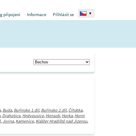
▾
g připojení
Informace
Přihlásit se
a
,
Buda
,
Buřínsko 1.díl
,
Buřínsko 2.díl
,
Čihátka
,
a
,
Drahotice
,
Hněvousice
,
Honsob
,
Horka
,
Horní
l
,
Jivina
,
Kamenice
,
Klášter Hradiště nad Jizerou
,