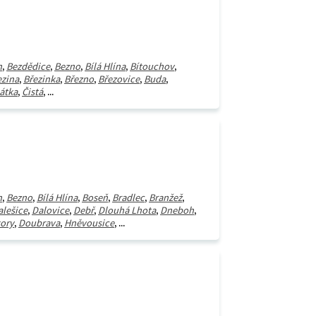
n
,
Bezdědice
,
Bezno
,
Bílá Hlína
,
Bítouchov
,
ezina
,
Březinka
,
Březno
,
Březovice
,
Buda
,
átka
,
Čistá
, ...
n
,
Bezno
,
Bílá Hlína
,
Boseň
,
Bradlec
,
Branžež
,
alešice
,
Dalovice
,
Debř
,
Dlouhá Lhota
,
Dneboh
,
kory
,
Doubrava
,
Hněvousice
, ...