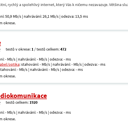
itní, rychlý a spolehlivý internet, který Vás k ničemu nezavazuje. Většina s
ní: 50,9 Mb/s | nahrávání: 26,1 Mb/s | odezva: 13,5 ms
m okrese.
e
testů v okrese:
1
/ testů celkem:
472
ní: - Mb/s | nahrávání: - Mb/s | odezva: - ms
kabel/optika
: stahování: - Mb/s | nahrávání: - Mb/s | odezva: - ms
 stahování: - Mb/s | nahrávání: - Mb/s | odezva: - ms
m okrese.
radiokomunikace
testů celkem:
1920
ní: - Mb/s | nahrávání: - Mb/s | odezva: - ms
m okrese.