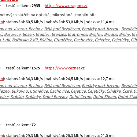
testů celkem:
2935
https://www.dragon.cz/
netových služeb na optické, mikrovlnné i mobilní síti.
ení
: stahování: 60,5 Mb/s | nahrávání: 53,8 Mb/s | odezva: 11,4 ms
ov nad Jizerou
,
Bechov
,
Bělá pod Bezdězem
,
Benátky nad Jizerou
,
Bezděčí
č
,
Borovice
,
Boseň
,
Bradlec
,
Branžež
,
Bratronice
,
Brejlov
,
Brodce
,
Břehy
,
Bř
 1.díl
,
Buřínsko 2.díl
,
Býčina
,
Ctiměřice
,
Čachovice
,
Čejetice
,
Čejetičky
,
Čih
testů celkem:
1575
https://www.ceznet.cz
ení
: stahování: 34,3 Mb/s | nahrávání: 24,5 Mb/s | odezva: 12,7 ms
ov nad Jizerou
,
Bechov
,
Bělá pod Bezdězem
,
Benátky nad Jizerou
,
Bezděčí
řezno
,
Bukovno
,
Ctiměřice
,
Čachovice
,
Čejetice
,
Čejetičky
,
Čihátka
,
Čistá
,
D
vice
,
Dobšín
,
Dolánky
,
Dolní Bousov
,
Dolní Cetno
,
Dolní Slivno
,
Dolní Sta
testů celkem:
72
ení
: stahování: 29,3 Mb/s | nahrávání: 28,3 Mb/s | odezva: 21,0 ms