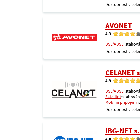
Dostupnost v celé
AVONET
4.3
DSL/ADSL
: stahová
Dostupnost v celé
CELANET sp
4.9
DSL/ADSL
: stahová
Satelitní
: stahování
Mobilní připojení
:
Dostupnost v celé
IBG-NET s.
4.4