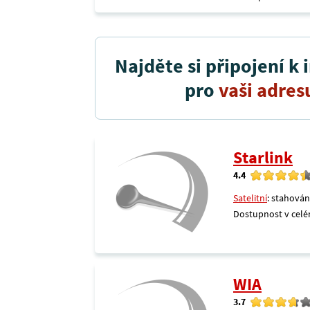
Najděte si připojení k 
pro
vaši adres
Starlink
4.4
Satelitní
: stahován
Dostupnost v celé
WIA
3.7