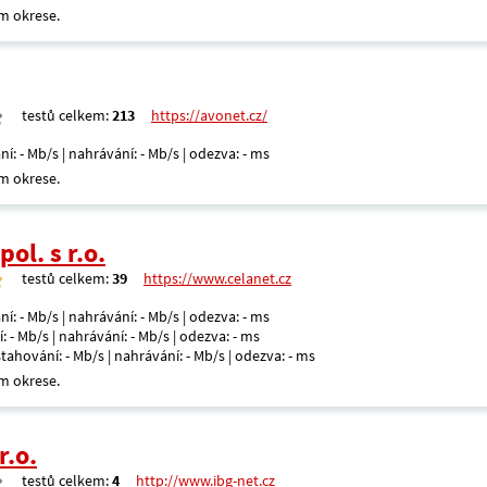
m okrese.
testů celkem:
213
https://avonet.cz/
ní: - Mb/s | nahrávání: - Mb/s | odezva: - ms
m okrese.
ol. s r.o.
testů celkem:
39
https://www.celanet.cz
ní: - Mb/s | nahrávání: - Mb/s | odezva: - ms
: - Mb/s | nahrávání: - Mb/s | odezva: - ms
 stahování: - Mb/s | nahrávání: - Mb/s | odezva: - ms
m okrese.
r.o.
testů celkem:
4
http://www.ibg-net.cz