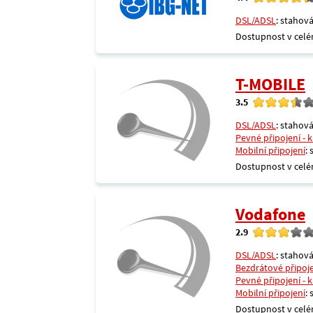
DSL/ADSL
: stahová
Dostupnost v celé
T-MOBILE
3.5
DSL/ADSL
: stahová
Pevné připojení - 
Mobilní připojení
:
Dostupnost v celé
Vodafone
2.9
DSL/ADSL
: stahová
Bezdrátové připoj
Pevné připojení - 
Mobilní připojení
:
Dostupnost v celé