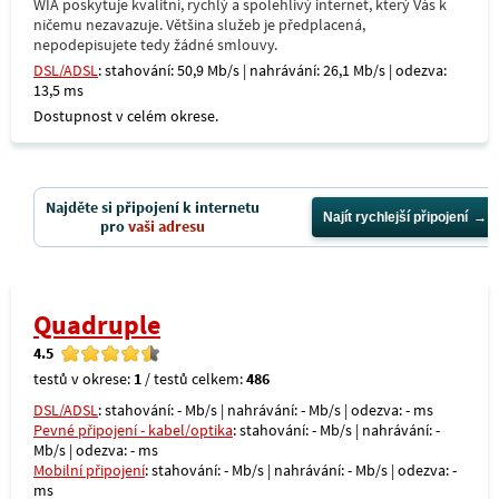
WIA poskytuje kvalitní, rychlý a spolehlivý internet, který Vás k
ničemu nezavazuje. Většina služeb je předplacená,
nepodepisujete tedy žádné smlouvy.
DSL/ADSL
: stahování: 50,9 Mb/s | nahrávání: 26,1 Mb/s | odezva:
13,5 ms
Dostupnost v celém okrese.
Najděte si připojení k internetu
Najít rychlejší připojení
pro
vaši adresu
Quadruple
4.5
testů v okrese:
1
/ testů celkem:
486
DSL/ADSL
: stahování: - Mb/s | nahrávání: - Mb/s | odezva: - ms
Pevné připojení - kabel/optika
: stahování: - Mb/s | nahrávání: -
Mb/s | odezva: - ms
Mobilní připojení
: stahování: - Mb/s | nahrávání: - Mb/s | odezva: -
ms