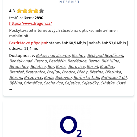
4.3
testů celkem:
2896
https://www.dragon.cz/
Poskytovatel internetových služeb na optické, mikrovlnné i
mobilní síti.
Bezdrátové připojení
: stahování: 60,5 Mb/s | nahrávání: 53,8 Mb/s |
odezva: 11,4 ms
Dostupnost v:
Bakov nad Jizerou
,
Bechov
,
Bělá pod Bezdězem
,
Benátky nad Jizerou
,
Bezděčín
,
Bezdědice
,
Bezno
,
Bílá Hlína
,
Bítouchov
,
Bojetice
,
Bor
,
Boreč
,
Borovice
,
Boseň
,
Bradlec
,
Branžež
,
Bratronice
,
Brejlov
,
Brodce
,
Břehy
,
Březina
,
Březinka
,
Březno
,
Březovice
,
Buda
,
Bukovno
,
Buřínsko 1.díl
,
Buřínsko 2.díl
,
Býčina
,
Ctiměřice
,
Čachovice
,
Čejetice
,
Čejetičky
,
Čihátka
,
Čistá
,
...