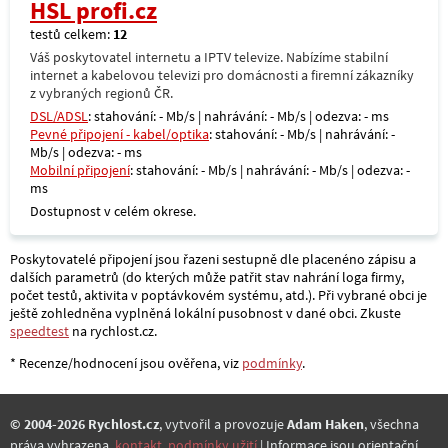
HSL profi.cz
testů celkem:
12
Váš poskytovatel internetu a IPTV televize. Nabízíme stabilní
internet a kabelovou televizi pro domácnosti a firemní zákazníky
z vybraných regionů ČR.
DSL/ADSL
: stahování: - Mb/s | nahrávání: - Mb/s | odezva: - ms
Pevné připojení - kabel/optika
: stahování: - Mb/s | nahrávání: -
Mb/s | odezva: - ms
Mobilní připojení
: stahování: - Mb/s | nahrávání: - Mb/s | odezva: -
ms
Dostupnost v celém okrese.
Poskytovatelé připojení jsou řazeni sestupně dle placenéno zápisu a
dalších parametrů (do kterých může patřit stav nahrání loga firmy,
počet testů, aktivita v poptávkovém systému, atd.). Při vybrané obci je
ještě zohledněna vyplněná lokální pusobnost v dané obci. Zkuste
speedtest
na rychlost.cz.
* Recenze/hodnocení jsou ověřena, viz
podmínky
.
© 2004-2026 Rychlost.cz
, vytvořil a provozuje
Adam Haken
, všechna
práva vyhrazena,
kontakt
,
podmínky užití
.| Informace jsou orientační.