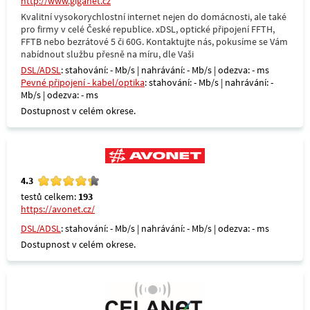
http://www.giganet.cz
Kvalitní vysokorychlostní internet nejen do domácnosti, ale také
pro firmy v celé České republice. xDSL, optické připojení FFTH,
FFTB nebo bezrátové 5 či 60G. Kontaktujte nás, pokusíme se Vám
nabídnout službu přesně na míru, dle Vaši
DSL/ADSL
: stahování: - Mb/s | nahrávání: - Mb/s | odezva: - ms
Pevné připojení - kabel/optika
: stahování: - Mb/s | nahrávání: -
Mb/s | odezva: - ms
Dostupnost v celém okrese.
4.3
testů celkem:
193
https://avonet.cz/
DSL/ADSL
: stahování: - Mb/s | nahrávání: - Mb/s | odezva: - ms
Dostupnost v celém okrese.