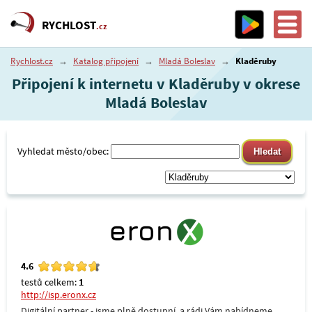
RYCHLOST
.cz
Rychlost.cz
→
Katalog připojení
→
Mladá Boleslav
→
Kladěruby
Připojení k internetu v Kladěruby v okrese
Mladá Boleslav
Vyhledat město/obec:
4.6
testů celkem:
1
http://isp.eronx.cz
Digitální partner - jsme plně dostupní, a rádi Vám nabídneme