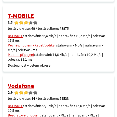
T-MOBILE
3.5
testů v okrese:
69
/ testů celkem:
48875
DSL/ADSL
: stahování: 56,4 Mb/s | nahrávání: 19,2 Mb/s | odezva:
17,5 ms
Pevné připojení - kabel/optika
: stahování: - Mb/s | nahrávání: -
Mb/s | odezva: - ms
Mobilní připojení
: stahování: 74,6 Mb/s | nahrávání: 19,2 Mb/s |
odezva: 31,1 ms
Dostupnost v celém okrese.
Vodafone
2.9
testů v okrese:
44
/ testů celkem:
54533
DSL/ADSL
: stahování: 53,1 Mb/s | nahrávání: 15,6 Mb/s | odezva:
19,5 ms
Bezdrátové připojení
: stahování: - Mb/s | nahrávání: - Mb/s |