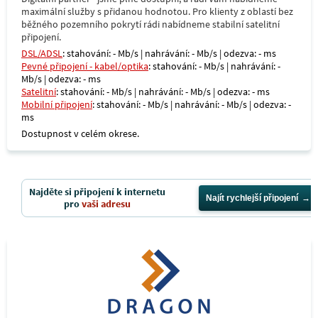
maximální služby s přidanou hodnotou. Pro klienty z oblastí bez
běžného pozemního pokrytí rádi nabídneme stabilní satelitní
připojení.
DSL/ADSL
: stahování: - Mb/s | nahrávání: - Mb/s | odezva: - ms
Pevné připojení - kabel/optika
: stahování: - Mb/s | nahrávání: -
Mb/s | odezva: - ms
Satelitní
: stahování: - Mb/s | nahrávání: - Mb/s | odezva: - ms
Mobilní připojení
: stahování: - Mb/s | nahrávání: - Mb/s | odezva: -
ms
Dostupnost v celém okrese.
Najděte si připojení k internetu
Najít rychlejší připojení
pro
vaši adresu