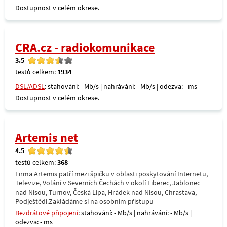
Dostupnost v celém okrese.
CRA.cz - radiokomunikace
3.5
testů celkem:
1934
DSL/ADSL
: stahování: - Mb/s | nahrávání: - Mb/s | odezva: - ms
Dostupnost v celém okrese.
Artemis net
4.5
testů celkem:
368
Firma Artemis patří mezi špičku v oblasti poskytování Internetu,
Televize, Volání v Severních Čechách v okolí Liberec, Jablonec
nad Nisou, Turnov, Česká Lípa, Hrádek nad Nisou, Chrastava,
Podještědí.Zakládáme si na osobním přístupu
Bezdrátové připojení
: stahování: - Mb/s | nahrávání: - Mb/s |
odezva: - ms