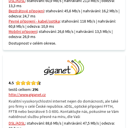
DSL/ADSL
: stahování: 60,9 Mb/s | nahrávání: 21,0 Mb/s | odezva:
13,3 ms
Bezdrátové připojení
: stahování: 45,6 Mb/s | nahrávání: 16,2 Mb/s |
odezva: 24,7 ms
Pevné připojení - kabel/optika
: stahování: 118 Mb/s | nahrávání:
60,8 Mb/s | odezva: 10,9 ms
Mobilní připojení
: stahování: 26,6 Mb/s | nahrávání: 13,5 Mb/s |
odezva: 26,9 ms
Dostupnost v celém okrese.
4.5
testů celkem:
296
http://www.giganet.cz
Kvalitní vysokorychlostní internet nejen do domácnosti, ale také
pro firmy v celé České republice. xDSL, optické připojení FFTH,
FFTB nebo bezrátové 5 či 60G. Kontaktujte nás, pokusíme se Vám
nabídnout službu přesně na míru, dle Vaši
DSL/ADSL
: stahování: 88,6 Mb/s | nahrávání: 47,5 Mb/s | odezva: