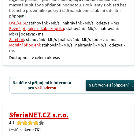
maximální služby s přidanou hodnotou. Pro klienty z oblastí bez
běžného pozemního pokrytí rádi nabídneme stabilní satelitní
připojení.
DSL/ADSL
: stahování: - Mb/s | nahrávání: - Mb/s | odezva: - ms
Pevné připojení - kabel/optika
: stahování: - Mb/s | nahrávání: -
Mb/s | odezva: - ms
Satelitní
: stahování: - Mb/s | nahrávání: - Mb/s | odezva: - ms
Mobilní připojení
: stahování: - Mb/s | nahrávání: - Mb/s | odezva: -
ms
Dostupnost v celém okrese.
Najděte si připojení k internetu
Najít rychlejší připojení
pro
vaši adresu
SferiaNET.CZ s.r.o.
4.1
testů celkem:
761