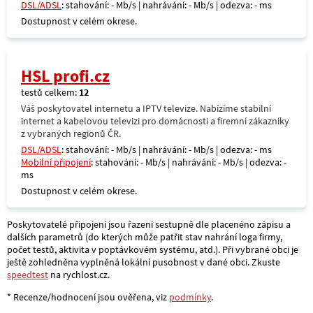
DSL/ADSL
: stahování: - Mb/s | nahrávání: - Mb/s | odezva: - ms
Dostupnost v celém okrese.
HSL profi.cz
testů celkem:
12
Váš poskytovatel internetu a IPTV televize. Nabízíme stabilní
internet a kabelovou televizi pro domácnosti a firemní zákazníky
z vybraných regionů ČR.
DSL/ADSL
: stahování: - Mb/s | nahrávání: - Mb/s | odezva: - ms
Mobilní připojení
: stahování: - Mb/s | nahrávání: - Mb/s | odezva: -
ms
Dostupnost v celém okrese.
Poskytovatelé připojení jsou řazeni sestupně dle placenéno zápisu a
dalších parametrů (do kterých může patřit stav nahrání loga firmy,
počet testů, aktivita v poptávkovém systému, atd.). Při vybrané obci je
ještě zohledněna vyplněná lokální pusobnost v dané obci. Zkuste
speedtest
na rychlost.cz.
* Recenze/hodnocení jsou ověřena, viz
podmínky
.