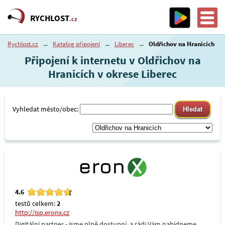
RYCHLOST
.cz
Rychlost.cz
→
Katalog připojení
→
Liberec
→
Oldřichov na Hranicích
Připojení k internetu v Oldřichov na
Hranicích v okrese Liberec
Vyhledat město/obec:
4.6
testů celkem:
2
http://isp.eronx.cz
Digitální partner - jsme plně dostupní, a rádi Vám nabídneme