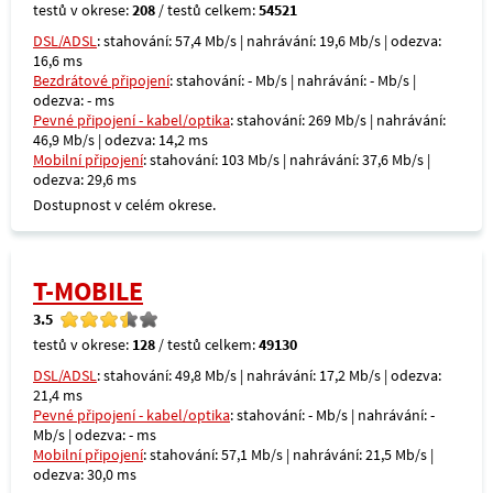
testů v okrese:
208
/ testů celkem:
54521
DSL/ADSL
: stahování: 57,4 Mb/s | nahrávání: 19,6 Mb/s | odezva:
16,6 ms
Bezdrátové připojení
: stahování: - Mb/s | nahrávání: - Mb/s |
odezva: - ms
Pevné připojení - kabel/optika
: stahování: 269 Mb/s | nahrávání:
46,9 Mb/s | odezva: 14,2 ms
Mobilní připojení
: stahování: 103 Mb/s | nahrávání: 37,6 Mb/s |
odezva: 29,6 ms
Dostupnost v celém okrese.
T-MOBILE
3.5
testů v okrese:
128
/ testů celkem:
49130
DSL/ADSL
: stahování: 49,8 Mb/s | nahrávání: 17,2 Mb/s | odezva:
21,4 ms
Pevné připojení - kabel/optika
: stahování: - Mb/s | nahrávání: -
Mb/s | odezva: - ms
Mobilní připojení
: stahování: 57,1 Mb/s | nahrávání: 21,5 Mb/s |
odezva: 30,0 ms