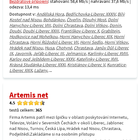
Bezdrátové připojení
: stahování: 58,4 Mb/s | nahrávání: 37,6 Mb/s |
odezva: 13,4 ms
Dostupnost v:
Andělská Hora
,
Bedřichovka-Liberec XXXIV
,
Bílý
Kostel nad Nisou
,
Bohdánkov
,
Čtveřín
,
Dlouhý Most
,
Dolní
Hanychov-Liberec VIII
,
Dolní Chrastava
,
Dolní Vítkov
,
Donín
,
Doubí
,
Doubí-Liberec XXIII
,
Františkov-Liberec X
,
Grabštejn
,
Hodkovice nad Mohelkou
,
Horní Hanychov-Liberec XIX
,
Horní
Chrastava
,
Horní Růžodol-Liberec VII
,
Horní Sedlo
,
Horní Vítkov
,
Hrádek nad Nisou
,
Husa
,
Chotyně
,
Chrastava
,
Janův Důl-Liberec
IX
,
Javorník
,
Jeřáb-Liberec III
,
Jeřmanice
,
Karlinky-Liberec XVIII
,
Karlov pod Ještědem-Liberec XXXV
,
Kateřinky-Liberec XVII
,
Krásná Studánka-Liberec XXXI
,
Kristiánov-Liberec V
,
Kunratice-
Liberec XXIX
,
Lažany
, ...
Artemis net
4.5
testů celkem:
365
Firma Artemis patří mezi špičku v oblasti poskytování Internetu,
Televize, Volání v Severních Čechách v okolí Liberec, Jablonec
nad Nisou, Turnov, Česká Lípa, Hrádek nad Nisou, Chrastava,
Podještědí.Zakládáme si na osobním přístupu