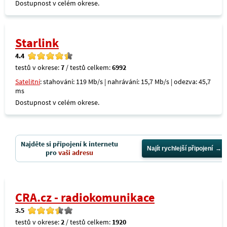
Dostupnost v celém okrese.
Starlink
4.4
testů v okrese:
7
/ testů celkem:
6992
Satelitní
: stahování: 119 Mb/s | nahrávání: 15,7 Mb/s | odezva: 45,7
ms
Dostupnost v celém okrese.
Najděte si připojení k internetu
Najít rychlejší připojení
pro
vaši adresu
CRA.cz - radiokomunikace
3.5
testů v okrese:
2
/ testů celkem:
1920