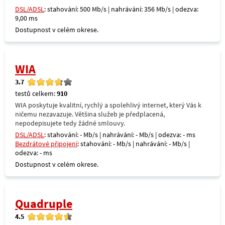
DSL/ADSL
: stahování: 500 Mb/s | nahrávání: 356 Mb/s | odezva:
9,00 ms
Dostupnost v celém okrese.
WIA
3.7
testů celkem:
910
WIA poskytuje kvalitní, rychlý a spolehlivý internet, který Vás k
ničemu nezavazuje. Většina služeb je předplacená,
nepodepisujete tedy žádné smlouvy.
DSL/ADSL
: stahování: - Mb/s | nahrávání: - Mb/s | odezva: - ms
Bezdrátové připojení
: stahování: - Mb/s | nahrávání: - Mb/s |
odezva: - ms
Dostupnost v celém okrese.
Quadruple
4.5