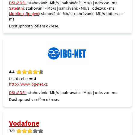
DSL/ADSL
: stahování: - Mb/s | nahrávání: - Mb/s | odezva: - ms
Satelitní
: stahování: - Mb/s | nahrávání: - Mb/s | odezva: - ms
Mobilní připojení
: stahování: - Mb/s | nahrávání: - Mb/s | odezva: -
ms
Dostupnost v celém okrese.
4.4
testů celkem:
4
http://www.ibg-net.cz
DSL/ADSL
: stahování: - Mb/s | nahrávání: - Mb/s | odezva: - ms
Dostupnost v celém okrese.
Vodafone
2.9