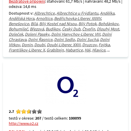
Bezdrátové připojení
: stahování: 61,7 Mb/s | nahrávání: 48,2 Mb/s |
odezva: 14,6 ms
Dostupnost v:
Albrechtice
,
Albrechtice u Frýdlantu
,
Andělka
,
Andělská Hora
,
Arnoltice
,
Bedřichovka-Liberec XXXIV
,
Benešovice
,
Bílá
,
Bílý Kostel nad Nisou
,
Bílý Potok
,
Bohdánkov
,
Bohumileč
,
Březová
,
Budíkov
,
Český Dub
,
Čtveřín
,
Dlouhý Most
,
Doleček
,
Dolení Paseky
,
Dolní Hanychov-Liberec VIII
,
Dolní
Chrastava
,
Dolní Řasnice
,
Dolní Sedlo
,
Dolní Suchá
,
Dolní
Vítkov
,
Donín
,
Doubí
,
Doubí-Liberec XXIII
,
Druzcov
,
Fojtka
,
Františkov-Liberec X
,
Grabštejn
,
Habartice
,
Háj
,
Hlavice
, ...
2.7
testů v okrese:
207
/ testů celkem:
100099
http://www.o2.cz