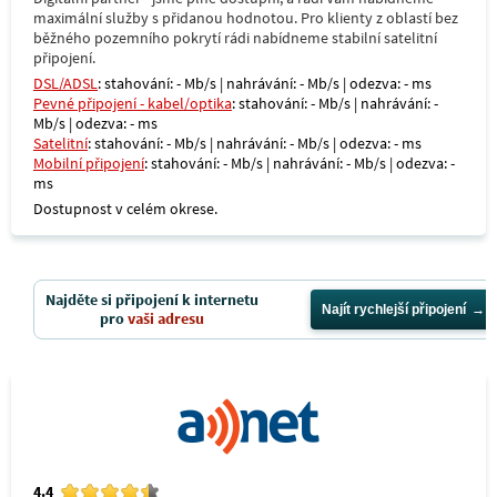
maximální služby s přidanou hodnotou. Pro klienty z oblastí bez
běžného pozemního pokrytí rádi nabídneme stabilní satelitní
připojení.
DSL/ADSL
: stahování: - Mb/s | nahrávání: - Mb/s | odezva: - ms
Pevné připojení - kabel/optika
: stahování: - Mb/s | nahrávání: -
Mb/s | odezva: - ms
Satelitní
: stahování: - Mb/s | nahrávání: - Mb/s | odezva: - ms
Mobilní připojení
: stahování: - Mb/s | nahrávání: - Mb/s | odezva: -
ms
Dostupnost v celém okrese.
Najděte si připojení k internetu
Najít rychlejší připojení
pro
vaši adresu
4.4