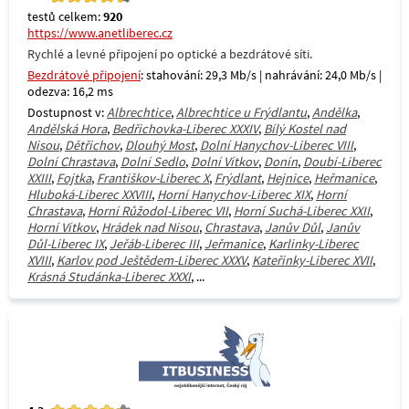
testů celkem:
920
https://www.anetliberec.cz
Rychlé a levné připojení po optické a bezdrátové síti.
Bezdrátové připojení
: stahování: 29,3 Mb/s | nahrávání: 24,0 Mb/s |
odezva: 16,2 ms
Dostupnost v:
Albrechtice
,
Albrechtice u Frýdlantu
,
Andělka
,
Andělská Hora
,
Bedřichovka-Liberec XXXIV
,
Bílý Kostel nad
Nisou
,
Dětřichov
,
Dlouhý Most
,
Dolní Hanychov-Liberec VIII
,
Dolní Chrastava
,
Dolní Sedlo
,
Dolní Vítkov
,
Donín
,
Doubí-Liberec
XXIII
,
Fojtka
,
Františkov-Liberec X
,
Frýdlant
,
Hejnice
,
Heřmanice
,
Hluboká-Liberec XXVIII
,
Horní Hanychov-Liberec XIX
,
Horní
Chrastava
,
Horní Růžodol-Liberec VII
,
Horní Suchá-Liberec XXII
,
Horní Vítkov
,
Hrádek nad Nisou
,
Chrastava
,
Janův Důl
,
Janův
Důl-Liberec IX
,
Jeřáb-Liberec III
,
Jeřmanice
,
Karlinky-Liberec
XVIII
,
Karlov pod Ještědem-Liberec XXXV
,
Kateřinky-Liberec XVII
,
Krásná Studánka-Liberec XXXI
, ...