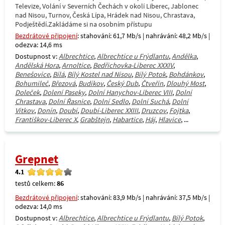
Televize, Volání v Severních Čechách v okolí Liberec, Jablonec
nad Nisou, Turnov, Česká Lípa, Hrádek nad Nisou, Chrastava,
Podještědí.Zakládáme si na osobním přístupu
Bezdrátové připojení
: stahování: 61,7 Mb/s | nahrávání: 48,2 Mb/s |
odezva: 14,6 ms
Dostupnost v:
Albrechtice
,
Albrechtice u Frýdlantu
,
Andělka
,
Andělská Hora
,
Arnoltice
,
Bedřichovka-Liberec XXXIV
,
Benešovice
,
Bílá
,
Bílý Kostel nad Nisou
,
Bílý Potok
,
Bohdánkov
,
Bohumileč
,
Březová
,
Budíkov
,
Český Dub
,
Čtveřín
,
Dlouhý Most
,
Doleček
,
Dolení Paseky
,
Dolní Hanychov-Liberec VIII
,
Dolní
Chrastava
,
Dolní Řasnice
,
Dolní Sedlo
,
Dolní Suchá
,
Dolní
Vítkov
,
Donín
,
Doubí
,
Doubí-Liberec XXIII
,
Druzcov
,
Fojtka
,
Františkov-Liberec X
,
Grabštejn
,
Habartice
,
Háj
,
Hlavice
, ...
Grepnet
4.1
testů celkem:
86
Bezdrátové připojení
: stahování: 83,9 Mb/s | nahrávání: 37,5 Mb/s |
odezva: 14,0 ms
Dostupnost v:
Albrechtice
,
Albrechtice u Frýdlantu
,
Bílý Potok
,