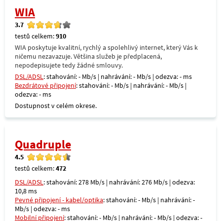
WIA
3.7
testů celkem:
910
WIA poskytuje kvalitní, rychlý a spolehlivý internet, který Vás k
ničemu nezavazuje. Většina služeb je předplacená,
nepodepisujete tedy žádné smlouvy.
DSL/ADSL
: stahování: - Mb/s | nahrávání: - Mb/s | odezva: - ms
Bezdrátové připojení
: stahování: - Mb/s | nahrávání: - Mb/s |
odezva: - ms
Dostupnost v celém okrese.
Quadruple
4.5
testů celkem:
472
DSL/ADSL
: stahování: 278 Mb/s | nahrávání: 276 Mb/s | odezva:
10,8 ms
Pevné připojení - kabel/optika
: stahování: - Mb/s | nahrávání: -
Mb/s | odezva: - ms
Mobilní připojení
: stahování: - Mb/s | nahrávání: - Mb/s | odezva: -