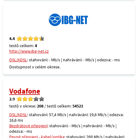
4.4
testů celkem:
4
http://www.ibg-net.cz
DSL/ADSL
: stahování: - Mb/s | nahrávání: - Mb/s | odezva: - ms
Dostupnost v celém okrese.
Vodafone
2.9
testů v okrese:
208
/ testů celkem:
54521
DSL/ADSL
: stahování: 57,4 Mb/s | nahrávání: 19,6 Mb/s | odezva:
16,6 ms
Bezdrátové připojení
: stahování: - Mb/s | nahrávání: - Mb/s |
odezva: - ms
Pevné připojení - kabel/optika
: stahování: 269 Mb/s | nahrávání: