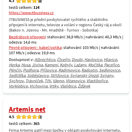
4.3
testů celkem:
124
https://www.itbusiness.cz
ITBUSINESS je přední poskytovatel rychlého a stabilního
připojení k internetu, televize a volání v regionu Český ráj a okolí
(Bakov n. Jizerou - Mn. Hradiště - Turnov - Sobotka)
Bezdrátové připojení
: stahování: 38,9 Mb/s | nahrávání: 40,3 Mb/s |
odezva: 14,6 ms
Pevné připojení - kabel/optika
: stahování: 103 Mb/s | nahrávání:
107 Mb/s | odezva: 19,9 ms
Dostupnost v:
Albrechtice
,
Čtveřín
,
Doubí
,
Havlovice
,
Hlavice
,
Horka
,
Husa
,
Jivina
,
Kamení
,
Kobyly
,
Lažany
,
Močítka
,
Paceřice
,
Pěnčín
,
Podhora
,
Příšovice
,
Radimovice
,
Radostín
,
Sedlejovice
,
Sedlíšťka
,
Soběslavice
,
Střížovice
,
Svijanský Újezd
,
Svijany
,
Sychrov
,
Trávníček
,
Třtí
,
Vápno
,
Vitanovice
,
Vlastibořice
,
Vorklebice
,
Vrchovina
,
Vrtky
,
Všelibice
,
Žďárek
Artemis net
4.5
testů celkem:
365
Firma Artemis patří mezi špičku v oblasti poskytování Internetu,