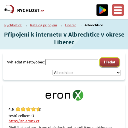
RYCHLOST
.cz
Rychlost.cz
→
Katalog připojení
→
Liberec
→
Albrechtice
Připojení k internetu v Albrechtice v okrese
Liberec
Vyhledat město/obec:
4.6
testů celkem:
2
http://isp.eronx.cz
Digitální partner - jsme plně dostupní, a rádi Vám nabídneme