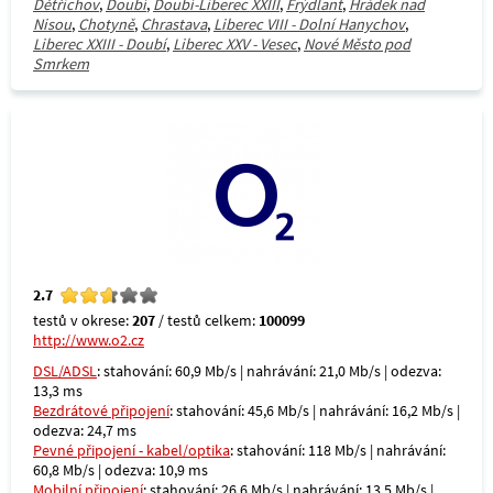
Dětřichov
,
Doubí
,
Doubí-Liberec XXIII
,
Frýdlant
,
Hrádek nad
Nisou
,
Chotyně
,
Chrastava
,
Liberec VIII - Dolní Hanychov
,
Liberec XXIII - Doubí
,
Liberec XXV - Vesec
,
Nové Město pod
Smrkem
2.7
testů v okrese:
207
/ testů celkem:
100099
http://www.o2.cz
DSL/ADSL
: stahování: 60,9 Mb/s | nahrávání: 21,0 Mb/s | odezva:
13,3 ms
Bezdrátové připojení
: stahování: 45,6 Mb/s | nahrávání: 16,2 Mb/s |
odezva: 24,7 ms
Pevné připojení - kabel/optika
: stahování: 118 Mb/s | nahrávání:
60,8 Mb/s | odezva: 10,9 ms
Mobilní připojení
: stahování: 26,6 Mb/s | nahrávání: 13,5 Mb/s |