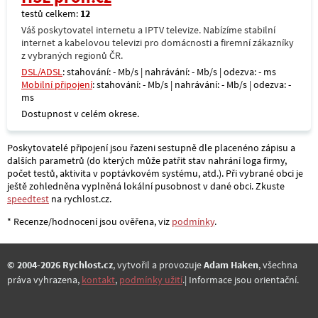
testů celkem:
12
Váš poskytovatel internetu a IPTV televize. Nabízíme stabilní
internet a kabelovou televizi pro domácnosti a firemní zákazníky
z vybraných regionů ČR.
DSL/ADSL
: stahování: - Mb/s | nahrávání: - Mb/s | odezva: - ms
Mobilní připojení
: stahování: - Mb/s | nahrávání: - Mb/s | odezva: -
ms
Dostupnost v celém okrese.
Poskytovatelé připojení jsou řazeni sestupně dle placenéno zápisu a
dalších parametrů (do kterých může patřit stav nahrání loga firmy,
počet testů, aktivita v poptávkovém systému, atd.). Při vybrané obci je
ještě zohledněna vyplněná lokální pusobnost v dané obci. Zkuste
speedtest
na rychlost.cz.
* Recenze/hodnocení jsou ověřena, viz
podmínky
.
© 2004-2026 Rychlost.cz
, vytvořil a provozuje
Adam Haken
, všechna
práva vyhrazena,
kontakt
,
podmínky užití
.| Informace jsou orientační.