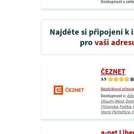
Dostupnost v celé
Najděte si připojení k 
pro
vaši adres
ČEZNET
3.9
Bezdrátové připoj
Dostupnost v:
Alb
Dlouhý Most
,
Doln
Filipovka
,
Fojtka
,
Horní Pertoltice
,
H
a-net Libe