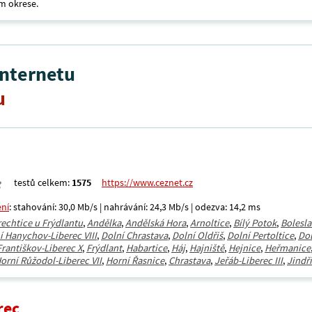
m okrese.
internetu
u
testů celkem:
1575
https://www.ceznet.cz
ení
: stahování: 30,0 Mb/s | nahrávání: 24,3 Mb/s | odezva: 14,2 ms
rechtice u Frýdlantu
,
Andělka
,
Andělská Hora
,
Arnoltice
,
Bílý Potok
,
Bolesla
í Hanychov-Liberec VIII
,
Dolní Chrastava
,
Dolní Oldřiš
,
Dolní Pertoltice
,
Dol
Františkov-Liberec X
,
Frýdlant
,
Habartice
,
Háj
,
Hajniště
,
Hejnice
,
Heřmanice
orní Růžodol-Liberec VII
,
Horní Řasnice
,
Chrastava
,
Jeřáb-Liberec III
,
Jindř
rec