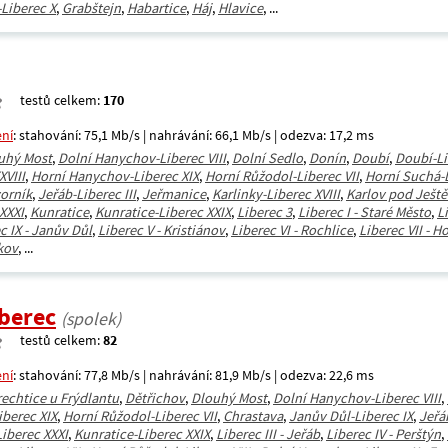
-Liberec X
,
Grabštejn
,
Habartice
,
Háj
,
Hlavice
, ...
testů celkem:
170
ení
: stahování: 75,1 Mb/s | nahrávání: 66,1 Mb/s | odezva: 17,2 ms
uhý Most
,
Dolní Hanychov-Liberec VIII
,
Dolní Sedlo
,
Donín
,
Doubí
,
Doubí-Li
XVIII
,
Horní Hanychov-Liberec XIX
,
Horní Růžodol-Liberec VII
,
Horní Suchá-L
orník
,
Jeřáb-Liberec III
,
Jeřmanice
,
Karlinky-Liberec XVIII
,
Karlov pod Ješt
XXXI
,
Kunratice
,
Kunratice-Liberec XXIX
,
Liberec 3
,
Liberec I - Staré Město
,
L
c IX - Janův Důl
,
Liberec V - Kristiánov
,
Liberec VI - Rochlice
,
Liberec VII - H
škov
, ...
iberec
(spolek)
testů celkem:
82
ení
: stahování: 77,8 Mb/s | nahrávání: 81,9 Mb/s | odezva: 22,6 ms
rechtice u Frýdlantu
,
Dětřichov
,
Dlouhý Most
,
Dolní Hanychov-Liberec VIII
,
berec XIX
,
Horní Růžodol-Liberec VII
,
Chrastava
,
Janův Důl-Liberec IX
,
Jeřáb
iberec XXXI
,
Kunratice-Liberec XXIX
,
Liberec III - Jeřáb
,
Liberec IV - Perštýn
,