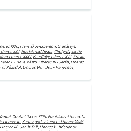
berec XXIII
,
Františkov-Liberec X
,
Grabštejn
,
iberec XXII
,
Hrádek nad Nisou
,
Chotyně
,
Janův
ědem-Liberec XXXV
,
Kateřinky-Liberec XVII
,
Krásná
iberec II - Nové Město
,
Liberec III - Jeřáb
,
Liberec
orní Růžodol
,
Liberec VIII - Dolní Hanychov
,
Doubí
,
Doubí-Liberec XXIII
,
Františkov-Liberec X
,
-Liberec III
,
Karlov pod Ještědem-Liberec XXXV
,
Liberec IX - Janův Důl
,
Liberec V - Kristiánov
,