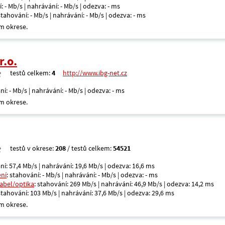
: - Mb/s | nahrávání: - Mb/s | odezva: - ms
 stahování: - Mb/s | nahrávání: - Mb/s | odezva: - ms
m okrese.
r.o.
testů celkem:
4
http://www.ibg-net.cz
ní: - Mb/s | nahrávání: - Mb/s | odezva: - ms
m okrese.
testů v okrese:
208
/ testů celkem:
54521
ní: 57,4 Mb/s | nahrávání: 19,6 Mb/s | odezva: 16,6 ms
ení
: stahování: - Mb/s | nahrávání: - Mb/s | odezva: - ms
kabel/optika
: stahování: 269 Mb/s | nahrávání: 46,9 Mb/s | odezva: 14,2 ms
 stahování: 103 Mb/s | nahrávání: 37,6 Mb/s | odezva: 29,6 ms
m okrese.