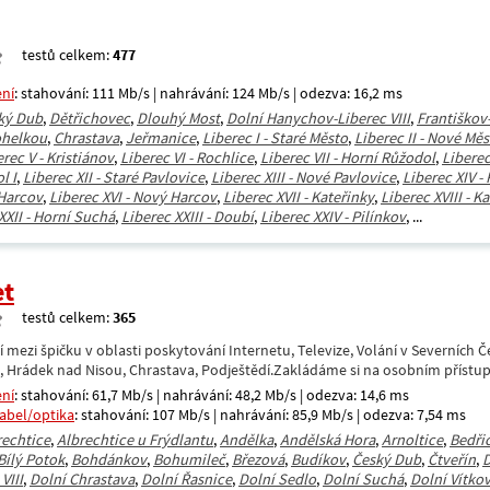
testů celkem:
477
ení
: stahování: 111 Mb/s | nahrávání: 124 Mb/s | odezva: 16,2 ms
ký Dub
,
Dětřichovec
,
Dlouhý Most
,
Dolní Hanychov-Liberec VIII
,
Františkov
ohelkou
,
Chrastava
,
Jeřmanice
,
Liberec I - Staré Město
,
Liberec II - Nové Mě
erec V - Kristiánov
,
Liberec VI - Rochlice
,
Liberec VII - Horní Růžodol
,
Liberec
l I
,
Liberec XII - Staré Pavlovice
,
Liberec XIII - Nové Pavlovice
,
Liberec XIV -
 Harcov
,
Liberec XVI - Nový Harcov
,
Liberec XVII - Kateřinky
,
Liberec XVIII - K
XXII - Horní Suchá
,
Liberec XXIII - Doubí
,
Liberec XXIV - Pilínkov
, ...
et
testů celkem:
365
í mezi špičku v oblasti poskytování Internetu, Televize, Volání v Severních 
a, Hrádek nad Nisou, Chrastava, Podještědí.Zakládáme si na osobním přístu
ení
: stahování: 61,7 Mb/s | nahrávání: 48,2 Mb/s | odezva: 14,6 ms
kabel/optika
: stahování: 107 Mb/s | nahrávání: 85,9 Mb/s | odezva: 7,54 ms
rechtice
,
Albrechtice u Frýdlantu
,
Andělka
,
Andělská Hora
,
Arnoltice
,
Bedři
Bílý Potok
,
Bohdánkov
,
Bohumileč
,
Březová
,
Budíkov
,
Český Dub
,
Čtveřín
,
D
VIII
,
Dolní Chrastava
,
Dolní Řasnice
,
Dolní Sedlo
,
Dolní Suchá
,
Dolní Vítko