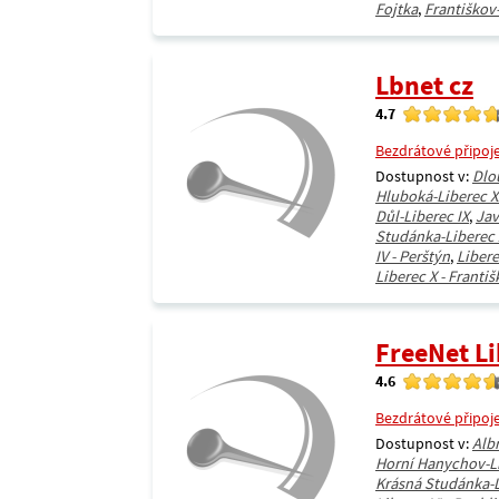
Fojtka
,
Františkov
Lbnet cz
4.7
Bezdrátové připoj
Dostupnost v:
Dlo
Hluboká-Liberec X
Důl-Liberec IX
,
Jav
Studánka-Liberec 
IV - Perštýn
,
Libere
Liberec X - Franti
FreeNet L
4.6
Bezdrátové připoj
Dostupnost v:
Alb
Horní Hanychov-Li
Krásná Studánka-L