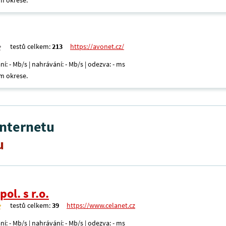
m okrese.
testů celkem:
213
https://avonet.cz/
ní: - Mb/s | nahrávání: - Mb/s | odezva: - ms
m okrese.
internetu
u
ol. s r.o.
testů celkem:
39
https://www.celanet.cz
ní: - Mb/s | nahrávání: - Mb/s | odezva: - ms