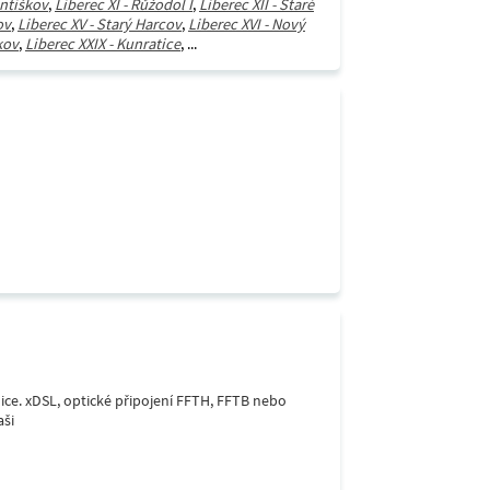
antiškov
,
Liberec XI - Růžodol I
,
Liberec XII - Staré
ov
,
Liberec XV - Starý Harcov
,
Liberec XVI - Nový
kov
,
Liberec XXIX - Kunratice
, ...
lice. xDSL, optické připojení FFTH, FFTB nebo
aši