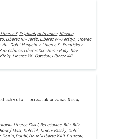
-Liberec X
,
Frýdlant
,
Heřmanice
,
Hlavice
,
sto
,
Liberec III - Jeřáb
,
Liberec IV - Perštýn
,
Liberec
 VIII - Dolní Hanychov
,
Liberec X - Františkov
,
 Ruprechtice
,
Liberec XIX - Horní Hanychov
,
arlinky
,
Liberec XX - Ostašov
,
Liberec XXI -
Čechách v okolí Liberec, Jablonec nad Nisou,
pu
chovka-Liberec XXXIV
,
Benešovice
,
Bílá
,
Bílý
louhý Most
,
Doleček
,
Dolení Paseky
,
Dolní
v
,
Donín
,
Doubí
,
Doubí-Liberec XXIII
,
Druzcov
,