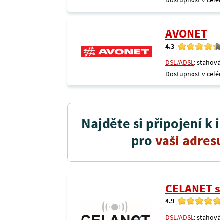
Dostupnost v celé
AVONET
4.3
DSL/ADSL
: stahová
Dostupnost v celé
Najděte si připojení k 
pro
vaši adres
CELANET sp
4.9
DSL/ADSL
: stahová