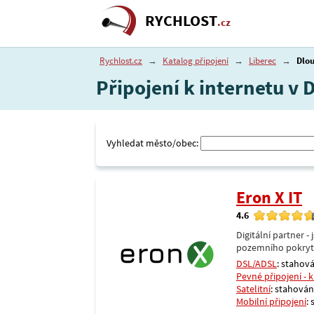
RYCHLOST
.cz
Rychlost.cz
→
Katalog připojení
→
Liberec
→
Dlo
Připojení k internetu v 
Vyhledat město/obec:
Eron X IT
4.6
Digitální partner 
pozemního pokrytí 
DSL/ADSL
: stahová
Pevné připojení - 
Satelitní
: stahování
Mobilní připojení
: