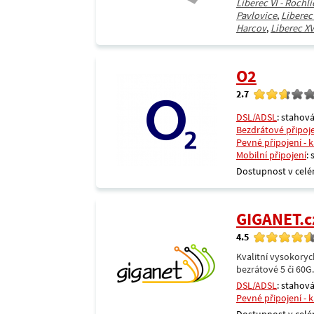
Liberec VI - Rochli
Pavlovice
,
Liberec 
Harcov
,
Liberec XVI
O2
2.7
DSL/ADSL
: stahová
Bezdrátové připoj
Pevné připojení - 
Mobilní připojení
:
Dostupnost v celé
GIGANET.c
4.5
Kvalitní vysokoryc
bezrátové 5 či 60G
DSL/ADSL
: stahová
Pevné připojení - 