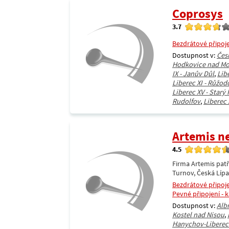
Coprosys
3.7
Bezdrátové připoj
Dostupnost v:
Čes
Hodkovice nad M
IX - Janův Důl
,
Lib
Liberec XI - Růžodo
Liberec XV - Starý
Rudolfov
,
Liberec 
Artemis n
4.5
Firma Artemis patř
Turnov, Česká Líp
Bezdrátové připoj
Pevné připojení - 
Dostupnost v:
Alb
Kostel nad Nisou
,
Hanychov-Liberec 