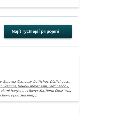
Najít rychlejší připojení
v
,
Bulovka
,
Černousy
,
Dětřichov
,
Dětřichovec
,
ní Řasnice
,
Doubí-Liberec XXIII
,
Ferdinandov
,
,
Horní Hanychov-Liberec XIX
,
Horní Chrastava
,
ichovice pod Smrkem
, ...