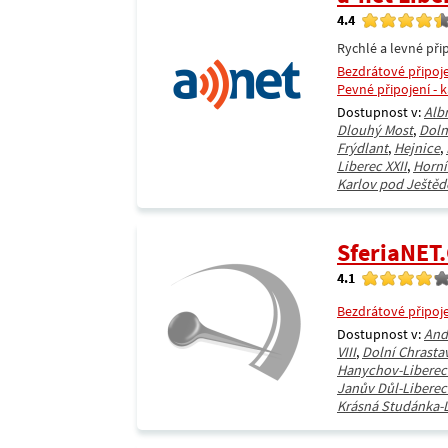
4.4
Rychlé a levné přip
Bezdrátové připoj
Pevné připojení - 
Dostupnost v:
Alb
Dlouhý Most
,
Doln
Frýdlant
,
Hejnice
,
Liberec XXII
,
Horní
Karlov pod Ještěd
SferiaNET.
4.1
Bezdrátové připoj
Dostupnost v:
And
VIII
,
Dolní Chrasta
Hanychov-Liberec
Janův Důl-Liberec
Krásná Studánka-L