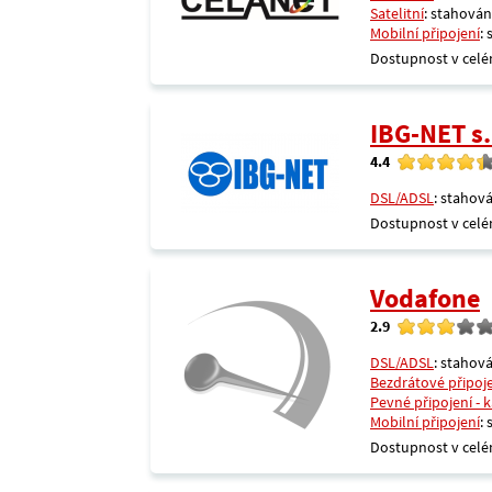
Satelitní
: stahování
Mobilní připojení
:
Dostupnost v celé
IBG-NET s.
4.4
DSL/ADSL
: stahová
Dostupnost v celé
Vodafone
2.9
DSL/ADSL
: stahová
Bezdrátové připoj
Pevné připojení - 
Mobilní připojení
:
Dostupnost v celé