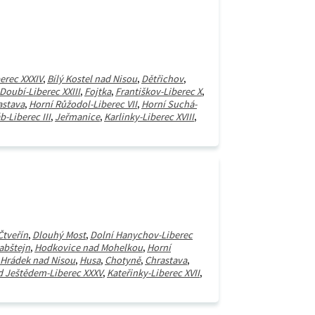
erec XXXIV
,
Bílý Kostel nad Nisou
,
Dětřichov
,
Doubí-Liberec XXIII
,
Fojtka
,
Františkov-Liberec X
,
astava
,
Horní Růžodol-Liberec VII
,
Horní Suchá-
b-Liberec III
,
Jeřmanice
,
Karlinky-Liberec XVIII
,
Čtveřín
,
Dlouhý Most
,
Dolní Hanychov-Liberec
abštejn
,
Hodkovice nad Mohelkou
,
Horní
Hrádek nad Nisou
,
Husa
,
Chotyně
,
Chrastava
,
d Ještědem-Liberec XXXV
,
Kateřinky-Liberec XVII
,