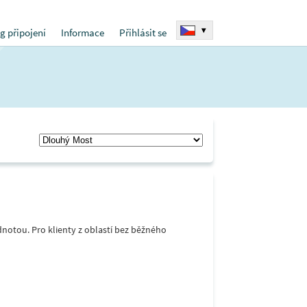
▾
g připojení
Informace
Přihlásit se
notou. Pro klienty z oblastí bez běžného