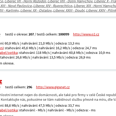
ce
,
Liberec VII - Horní Růžodol
,
Liberec VIII - Dolní Hanychov
,
Liberec X - Fr
XIII - Nové Pavlovice
,
Liberec XIV - Ruprechtice
,
Liberec XIX - Horní Hanych
II - Karlinky
,
Liberec XX - Ostašov
,
Liberec XXIII - Doubí
,
Liberec XXIV - Pilín
testů v okrese:
207
/ testů celkem:
100099
http://www.o2.cz
ní: 60,9 Mb/s | nahrávání: 21,0 Mb/s | odezva: 13,3 ms
ení
: stahování: 45,6 Mb/s | nahrávání: 16,2 Mb/s | odezva: 24,7 ms
kabel/optika
: stahování: 118 Mb/s | nahrávání: 60,8 Mb/s | odezva: 10,9 ms
 stahování: 26,6 Mb/s | nahrávání: 13,5 Mb/s | odezva: 26,9 ms
m okrese.
z
testů celkem:
296
http://www.giganet.cz
hlostní internet nejen do domácnosti, ale také pro firmy v celé České repub
. Kontaktujte nás, pokusíme se Vám nabídnout službu přesně na míru, dle V
ní: 88,6 Mb/s | nahrávání: 47,5 Mb/s | odezva: 33,7 ms
kabel/optika
: stahování: - Mb/s | nahrávání: - Mb/s | odezva: - ms