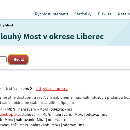
Rychlost internetu
Statistiky
Diskuze
Katalo
uhý Most
Dlouhý Most v okrese Liberec
testů celkem:
2
http://isp.eronx.cz
- jsme plně dostupní, a rádi Vám nabídneme maximální služby s přidanou hod
rádi nabídneme stabilní satelitní připojení.
ní: - Mb/s | nahrávání: - Mb/s | odezva: - ms
kabel/optika
: stahování: - Mb/s | nahrávání: - Mb/s | odezva: - ms
: - Mb/s | nahrávání: - Mb/s | odezva: - ms
 stahování: - Mb/s | nahrávání: - Mb/s | odezva: - ms