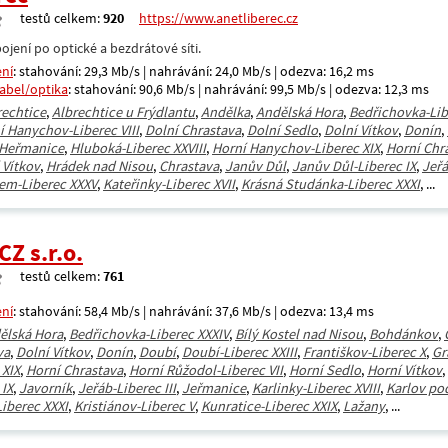
testů celkem:
920
https://www.anetliberec.cz
ojení po optické a bezdrátové síti.
ení
: stahování: 29,3 Mb/s | nahrávání: 24,0 Mb/s | odezva: 16,2 ms
kabel/optika
: stahování: 90,6 Mb/s | nahrávání: 99,5 Mb/s | odezva: 12,3 ms
rechtice
,
Albrechtice u Frýdlantu
,
Andělka
,
Andělská Hora
,
Bedřichovka-Lib
í Hanychov-Liberec VIII
,
Dolní Chrastava
,
Dolní Sedlo
,
Dolní Vítkov
,
Donín
,
Heřmanice
,
Hluboká-Liberec XXVIII
,
Horní Hanychov-Liberec XIX
,
Horní Chr
 Vítkov
,
Hrádek nad Nisou
,
Chrastava
,
Janův Důl
,
Janův Důl-Liberec IX
,
Jeřá
em-Liberec XXXV
,
Kateřinky-Liberec XVII
,
Krásná Studánka-Liberec XXXI
, ...
CZ s.r.o.
testů celkem:
761
ení
: stahování: 58,4 Mb/s | nahrávání: 37,6 Mb/s | odezva: 13,4 ms
ělská Hora
,
Bedřichovka-Liberec XXXIV
,
Bílý Kostel nad Nisou
,
Bohdánkov
,
va
,
Dolní Vítkov
,
Donín
,
Doubí
,
Doubí-Liberec XXIII
,
Františkov-Liberec X
,
Gr
 XIX
,
Horní Chrastava
,
Horní Růžodol-Liberec VII
,
Horní Sedlo
,
Horní Vítkov
,
 IX
,
Javorník
,
Jeřáb-Liberec III
,
Jeřmanice
,
Karlinky-Liberec XVIII
,
Karlov po
iberec XXXI
,
Kristiánov-Liberec V
,
Kunratice-Liberec XXIX
,
Lažany
, ...