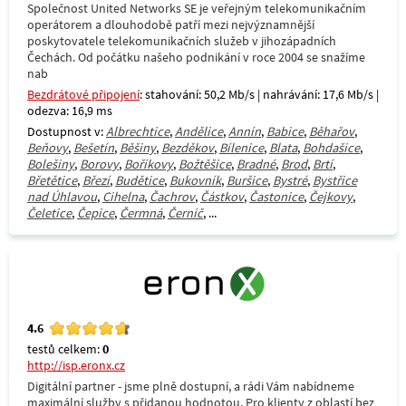
Společnost United Networks SE je veřejným telekomunikačním
operátorem a dlouhodobě patří mezi nejvýznamnější
poskytovatele telekomunikačních služeb v jihozápadních
Čechách. Od počátku našeho podnikání v roce 2004 se snažíme
nab
Bezdrátové připojení
: stahování: 50,2 Mb/s | nahrávání: 17,6 Mb/s |
odezva: 16,9 ms
Dostupnost v:
Albrechtice
,
Andělice
,
Annín
,
Babice
,
Běhařov
,
Beňovy
,
Bešetín
,
Běšiny
,
Bezděkov
,
Bílenice
,
Blata
,
Bohdašice
,
Bolešiny
,
Borovy
,
Boříkovy
,
Božtěšice
,
Bradné
,
Brod
,
Brtí
,
Břetětice
,
Březí
,
Budětice
,
Bukovník
,
Buršice
,
Bystré
,
Bystřice
nad Úhlavou
,
Cihelna
,
Čachrov
,
Částkov
,
Častonice
,
Čejkovy
,
Čeletice
,
Čepice
,
Čermná
,
Černíč
, ...
4.6
testů celkem:
0
http://isp.eronx.cz
Digitální partner - jsme plně dostupní, a rádi Vám nabídneme
maximální služby s přidanou hodnotou. Pro klienty z oblastí bez