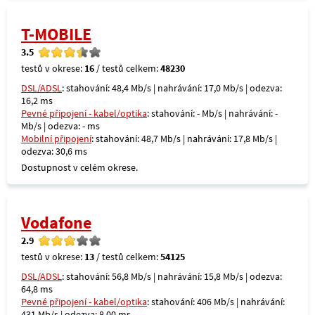
T-MOBILE
3.5
testů v okrese:
16
/ testů celkem:
48230
DSL/ADSL
: stahování: 48,4 Mb/s | nahrávání: 17,0 Mb/s | odezva:
16,2 ms
Pevné připojení - kabel/optika
: stahování: - Mb/s | nahrávání: -
Mb/s | odezva: - ms
Mobilní připojení
: stahování: 48,7 Mb/s | nahrávání: 17,8 Mb/s |
odezva: 30,6 ms
Dostupnost v celém okrese.
Vodafone
2.9
testů v okrese:
13
/ testů celkem:
54125
DSL/ADSL
: stahování: 56,8 Mb/s | nahrávání: 15,8 Mb/s | odezva:
64,8 ms
Pevné připojení - kabel/optika
: stahování: 406 Mb/s | nahrávání:
431 Mb/s | odezva: 8,00 ms