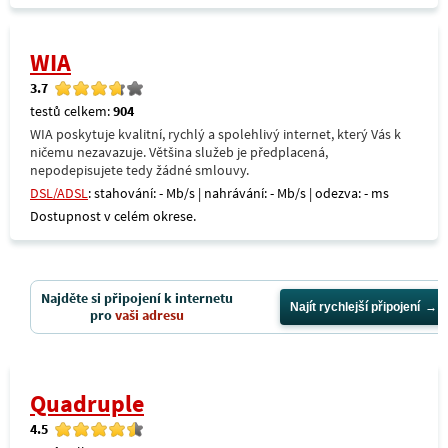
WIA
3.7
testů celkem:
904
WIA poskytuje kvalitní, rychlý a spolehlivý internet, který Vás k
ničemu nezavazuje. Většina služeb je předplacená,
nepodepisujete tedy žádné smlouvy.
DSL/ADSL
: stahování: - Mb/s | nahrávání: - Mb/s | odezva: - ms
Dostupnost v celém okrese.
Najděte si připojení k internetu
Najít rychlejší připojení
pro
vaši adresu
Quadruple
4.5