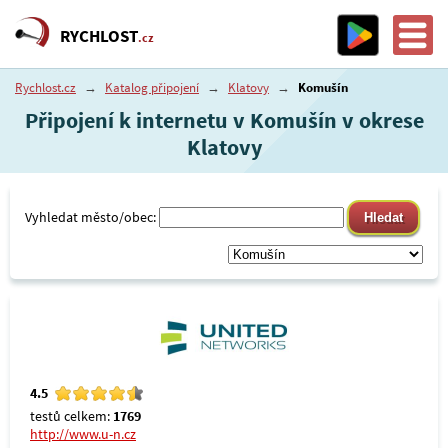
RYCHLOST
.cz
Rychlost.cz
→
Katalog připojení
→
Klatovy
→
Komušín
Připojení k internetu v Komušín v okrese
Klatovy
Vyhledat město/obec:
4.5
testů celkem:
1769
http://www.u-n.cz