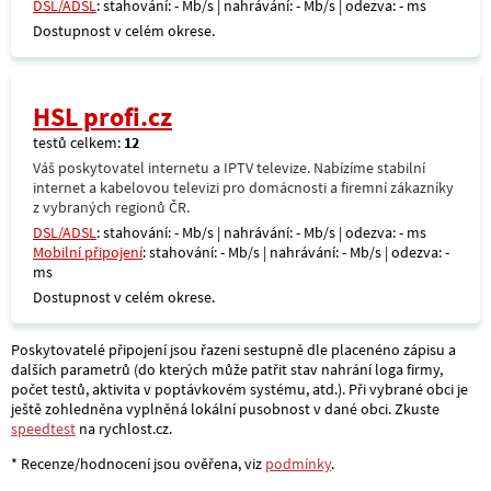
DSL/ADSL
: stahování: - Mb/s | nahrávání: - Mb/s | odezva: - ms
Dostupnost v celém okrese.
HSL profi.cz
testů celkem:
12
Váš poskytovatel internetu a IPTV televize. Nabízíme stabilní
internet a kabelovou televizi pro domácnosti a firemní zákazníky
z vybraných regionů ČR.
DSL/ADSL
: stahování: - Mb/s | nahrávání: - Mb/s | odezva: - ms
Mobilní připojení
: stahování: - Mb/s | nahrávání: - Mb/s | odezva: -
ms
Dostupnost v celém okrese.
Poskytovatelé připojení jsou řazeni sestupně dle placenéno zápisu a
dalších parametrů (do kterých může patřit stav nahrání loga firmy,
počet testů, aktivita v poptávkovém systému, atd.). Při vybrané obci je
ještě zohledněna vyplněná lokální pusobnost v dané obci. Zkuste
speedtest
na rychlost.cz.
* Recenze/hodnocení jsou ověřena, viz
podmínky
.