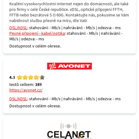
Kvalitní vysokorychlostní internet nejen do domácnosti, ale také
pro firmy v celé České republice. xDSL, optické připojení FFTH,
FFTB nebo bezrátové 5 či 60G. Kontaktujte nás, pokusíme se Vám
nabídnout službu přesně na míru, dle Vaši
DSL/ADSL
: stahování: - Mb/s | nahrávání: - Mb/s | odezva: - ms
Pevné připojení - kabel/optika
: stahování: - Mb/s | nahrávání: -
Mb/s | odezva: - ms
Dostupnost v celém okrese.
4.3
testů celkem:
189
https://avonet.cz/
DSL/ADSL
: stahování: - Mb/s | nahrávání: - Mb/s | odezva: - ms
Dostupnost v celém okrese.