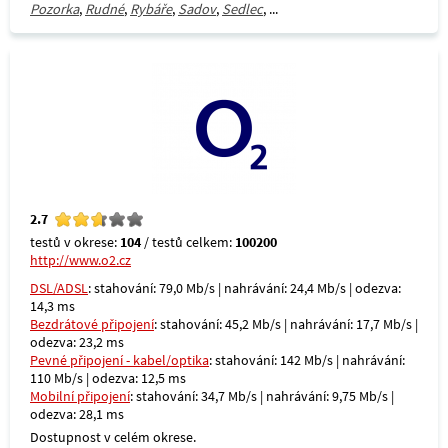
Pozorka
,
Rudné
,
Rybáře
,
Sadov
,
Sedlec
, ...
2.7
testů v okrese:
104
/ testů celkem:
100200
http://www.o2.cz
DSL/ADSL
: stahování: 79,0 Mb/s | nahrávání: 24,4 Mb/s | odezva:
14,3 ms
Bezdrátové připojení
: stahování: 45,2 Mb/s | nahrávání: 17,7 Mb/s |
odezva: 23,2 ms
Pevné připojení - kabel/optika
: stahování: 142 Mb/s | nahrávání:
110 Mb/s | odezva: 12,5 ms
Mobilní připojení
: stahování: 34,7 Mb/s | nahrávání: 9,75 Mb/s |
odezva: 28,1 ms
Dostupnost v celém okrese.