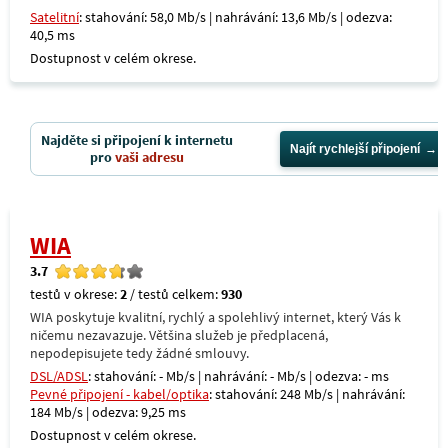
Satelitní
: stahování: 58,0 Mb/s | nahrávání: 13,6 Mb/s | odezva:
40,5 ms
Dostupnost v celém okrese.
Najděte si připojení k internetu
Najít rychlejší připojení
pro
vaši adresu
WIA
3.7
testů v okrese:
2
/ testů celkem:
930
WIA poskytuje kvalitní, rychlý a spolehlivý internet, který Vás k
ničemu nezavazuje. Většina služeb je předplacená,
nepodepisujete tedy žádné smlouvy.
DSL/ADSL
: stahování: - Mb/s | nahrávání: - Mb/s | odezva: - ms
Pevné připojení - kabel/optika
: stahování: 248 Mb/s | nahrávání:
184 Mb/s | odezva: 9,25 ms
Dostupnost v celém okrese.