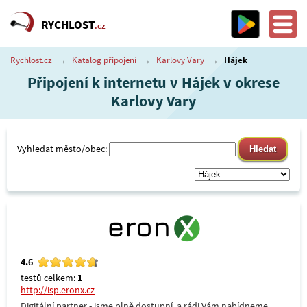
RYCHLOST
.cz
Rychlost.cz
→
Katalog připojení
→
Karlovy Vary
→
Hájek
Připojení k internetu v Hájek v okrese
Karlovy Vary
Vyhledat město/obec:
4.6
testů celkem:
1
http://isp.eronx.cz
Digitální partner - jsme plně dostupní, a rádi Vám nabídneme