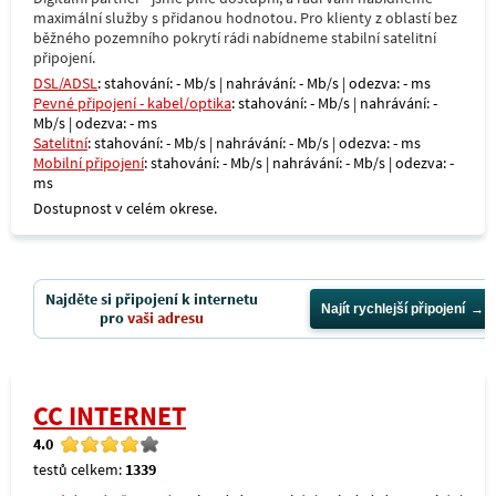
maximální služby s přidanou hodnotou. Pro klienty z oblastí bez
běžného pozemního pokrytí rádi nabídneme stabilní satelitní
připojení.
DSL/ADSL
: stahování: - Mb/s | nahrávání: - Mb/s | odezva: - ms
Pevné připojení - kabel/optika
: stahování: - Mb/s | nahrávání: -
Mb/s | odezva: - ms
Satelitní
: stahování: - Mb/s | nahrávání: - Mb/s | odezva: - ms
Mobilní připojení
: stahování: - Mb/s | nahrávání: - Mb/s | odezva: -
ms
Dostupnost v celém okrese.
Najděte si připojení k internetu
Najít rychlejší připojení
pro
vaši adresu
CC INTERNET
4.0
testů celkem:
1339