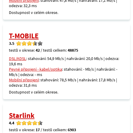
Mobilní připojení
: stahování: 47,8 Mb/s | nahrávání: 17,1 Mb/s |
odezva: 32,3 ms
Dostupnost v celém okrese.
T-MOBILE
3.5
testů v okrese:
42
/ testů celkem:
48875
DSL/ADSL
: stahování: 54,9 Mb/s | nahrávání: 20,0 Mb/s | odezva:
19,6 ms
Pevné připojení - kabel/optika
: stahování: - Mb/s | nahrávání: -
Mb/s | odezva: - ms
Mobilní připojení
: stahování: 78,5 Mb/s | nahrávání: 17,8 Mb/s |
odezva: 31,6 ms
Dostupnost v celém okrese.
Starlink
4.4
testů v okrese:
17
/ testů celkem:
6903