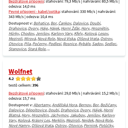
Bezdrátové připojení
: stahování: 79,3 Mb/s | nahrávání: 80,5 Mb/s |
odezva: 14,0 ms
Pevné připojení - kabel/optika
: stahování: 330 Mb/s | nahrávání:
343 Mb/s | odezva: 10,4 ms
Dostupnost v:
Bohatice
,
Bor
,
Čankov
,
Dalovice
,
Doubí
,
Drahovice
,
Dvory
,
Háje
,
Hájek
,
Horní Žďár
,
Hory
,
Hroznětín
,
Hůrky
,
Chodov
,
Jenišov
,
Karlovy Vary
,
Kfely
,
Kolová
,
Lesov
,
Mezirolí
,
Mírová
,
Nová Role
,
Nová Víska
,
Olšová Vrata
,
Ostrov
,
Otovice
,
Pila
,
Počerny
,
Podlesí
,
Rosnice
,
Rybáře
,
Sadov
,
Sedlec
,
Stanovice
,
Stará Role
, ...
Wolfnet
4.2
testů celkem:
396
Bezdrátové připojení
: stahování: 29,0 Mb/s | nahrávání: 15,2 Mb/s |
odezva: 15,7 ms
Dostupnost v:
Abertamy
,
Andělská Hora
,
Bernov
,
Bor
,
Božičany
,
Dalovice
,
Děpoltovice
,
Doubí
,
Drahovice
,
Dvory
,
Hájek
,
Horní
Blatná
,
Hory
,
Hroznětín
,
Jáchymov
,
Jakubov
,
Jenišov
,
Karlovy
Vary
,
Kolová
,
Krásný Les
,
Merklín
,
Mezirolí
,
Nejdek
,
Nová Role
,
Nové Hamry
,
Olšová Vrata
,
Ostrov
,
Otovice
,
Pernink
,
Potůčky
,