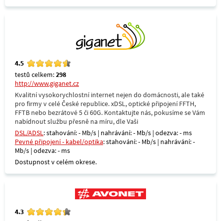
4.5
testů celkem:
298
http://www.giganet.cz
Kvalitní vysokorychlostní internet nejen do domácnosti, ale také
pro firmy v celé České republice. xDSL, optické připojení FFTH,
FFTB nebo bezrátové 5 či 60G. Kontaktujte nás, pokusíme se Vám
nabídnout službu přesně na míru, dle Vaši
DSL/ADSL
: stahování: - Mb/s | nahrávání: - Mb/s | odezva: - ms
Pevné připojení - kabel/optika
: stahování: - Mb/s | nahrávání: -
Mb/s | odezva: - ms
Dostupnost v celém okrese.
4.3