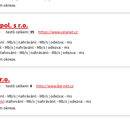
m okrese.
ol. s r.o.
testů celkem:
39
https://www.celanet.cz
ní: - Mb/s | nahrávání: - Mb/s | odezva: - ms
: - Mb/s | nahrávání: - Mb/s | odezva: - ms
 stahování: - Mb/s | nahrávání: - Mb/s | odezva: - ms
m okrese.
r.o.
testů celkem:
4
http://www.ibg-net.cz
ní: - Mb/s | nahrávání: - Mb/s | odezva: - ms
ení
: stahování: - Mb/s | nahrávání: - Mb/s | odezva: - ms
m okrese.