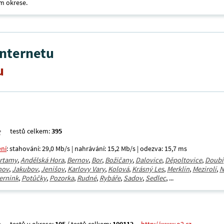
m okrese.
internetu
u
testů celkem:
395
ení
: stahování: 29,0 Mb/s | nahrávání: 15,2 Mb/s | odezva: 15,7 ms
rtamy
,
Andělská Hora
,
Bernov
,
Bor
,
Božičany
,
Dalovice
,
Děpoltovice
,
Doubí
mov
,
Jakubov
,
Jenišov
,
Karlovy Vary
,
Kolová
,
Krásný Les
,
Merklín
,
Mezirolí
,
N
ernink
,
Potůčky
,
Pozorka
,
Rudné
,
Rybáře
,
Sadov
,
Sedlec
, ...