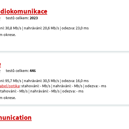
radiokomunikace
testů celkem:
2023
ní: 30,8 Mb/s | nahrávání: 20,6 Mb/s | odezva: 23,0 ms
m okrese.
e
testů celkem:
446
ní: 95,7 Mb/s | nahrávání: 30,5 Mb/s | odezva: 16,0 ms
kabel/optika
: stahování: - Mb/s | nahrávání: - Mb/s | odezva: - ms
 stahování: - Mb/s | nahrávání: - Mb/s | odezva: - ms
m okrese.
unication