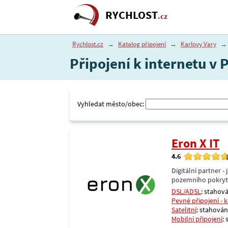
RYCHLOST
.cz
Rychlost.cz
→
Katalog připojení
→
Karlovy Vary
→
Připojení k internetu v 
Vyhledat město/obec:
Eron X IT
4.6
Digitální partner 
pozemního pokrytí 
DSL/ADSL
: stahová
Pevné připojení - 
Satelitní
: stahování
Mobilní připojení
: