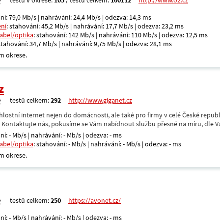
testů v okrese:
105
/ testů celkem:
100112
http://www.o2.cz
ní: 79,0 Mb/s | nahrávání: 24,4 Mb/s | odezva: 14,3 ms
ení
: stahování: 45,2 Mb/s | nahrávání: 17,7 Mb/s | odezva: 23,2 ms
kabel/optika
: stahování: 142 Mb/s | nahrávání: 110 Mb/s | odezva: 12,5 ms
 stahování: 34,7 Mb/s | nahrávání: 9,75 Mb/s | odezva: 28,1 ms
m okrese.
z
testů celkem:
292
http://www.giganet.cz
hlostní internet nejen do domácnosti, ale také pro firmy v celé České repub
. Kontaktujte nás, pokusíme se Vám nabídnout službu přesně na míru, dle V
ní: - Mb/s | nahrávání: - Mb/s | odezva: - ms
kabel/optika
: stahování: - Mb/s | nahrávání: - Mb/s | odezva: - ms
m okrese.
testů celkem:
250
https://avonet.cz/
ní: - Mb/s | nahrávání: - Mb/s | odezva: - ms