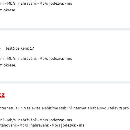
ní: - Mb/s | nahrávání: - Mb/s | odezva: - ms
m okrese.
testů celkem:
17
ní: - Mb/s | nahrávání: - Mb/s | odezva: - ms
m okrese.
cz
nternetu a IPTV televize. Nabízíme stabilní internet a kabelovou televizi pr
ní: - Mb/s | nahrávání: - Mb/s | odezva: - ms
 stahování: - Mb/s | nahrávání: - Mb/s | odezva: - ms