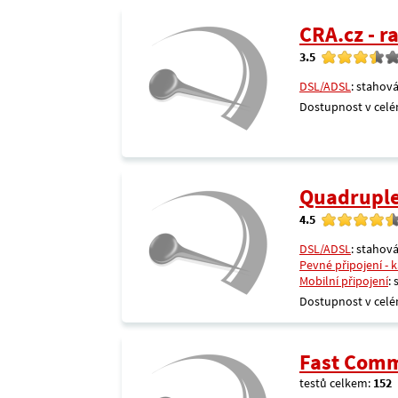
CRA.cz - 
3.5
DSL/ADSL
: stahová
Dostupnost v celé
Quadrupl
4.5
DSL/ADSL
: stahová
Pevné připojení - 
Mobilní připojení
:
Dostupnost v celé
Fast Comm
testů celkem:
152