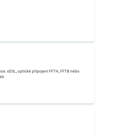
lice. xDSL, optické připojení FFTH, FFTB nebo
aši