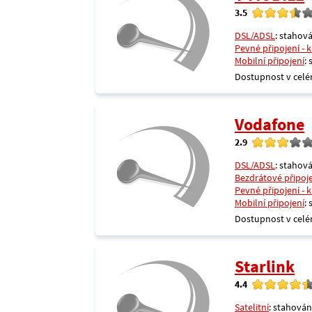
3.5
DSL/ADSL
: stahová
Pevné připojení - 
Mobilní připojení
:
Dostupnost v celé
Vodafone
2.9
DSL/ADSL
: stahová
Bezdrátové připoj
Pevné připojení - 
Mobilní připojení
:
Dostupnost v celé
Starlink
4.4
Satelitní
: stahován