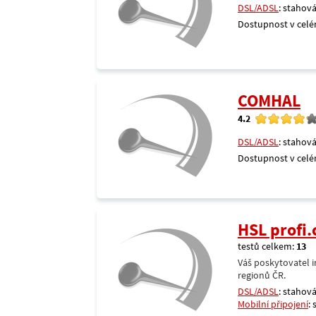
DSL/ADSL
: stahová
Dostupnost v celé
COMHAL
4.2
DSL/ADSL
: stahová
Dostupnost v celé
HSL profi.
testů celkem:
13
Váš poskytovatel i
regionů ČR.
DSL/ADSL
: stahová
Mobilní připojení
: