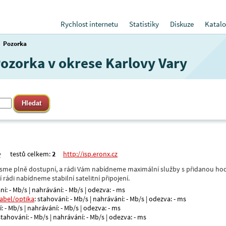
Rychlost internetu
Statistiky
Diskuze
Katalo
Pozorka
Pozorka v okrese Karlovy Vary
testů celkem:
2
http://isp.eronx.cz
- jsme plně dostupní, a rádi Vám nabídneme maximální služby s přidanou hod
rádi nabídneme stabilní satelitní připojení.
ní: - Mb/s | nahrávání: - Mb/s | odezva: - ms
kabel/optika
: stahování: - Mb/s | nahrávání: - Mb/s | odezva: - ms
: - Mb/s | nahrávání: - Mb/s | odezva: - ms
 stahování: - Mb/s | nahrávání: - Mb/s | odezva: - ms