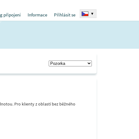
▾
g připojení
Informace
Přihlásit se
notou. Pro klienty z oblastí bez běžného