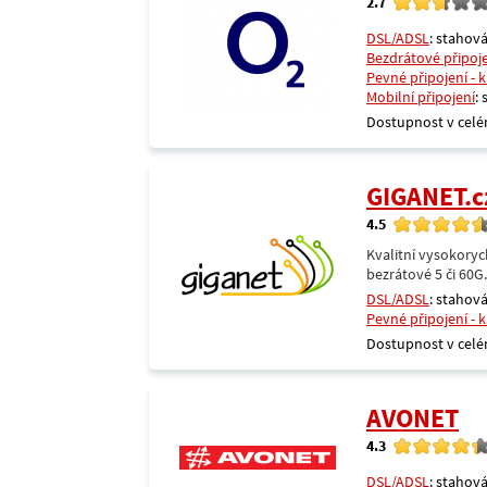
2.7
DSL/ADSL
: stahová
Bezdrátové připoj
Pevné připojení - 
Mobilní připojení
:
Dostupnost v celé
GIGANET.c
4.5
Kvalitní vysokoryc
bezrátové 5 či 60G
DSL/ADSL
: stahová
Pevné připojení - 
Dostupnost v celé
AVONET
4.3
DSL/ADSL
: stahová