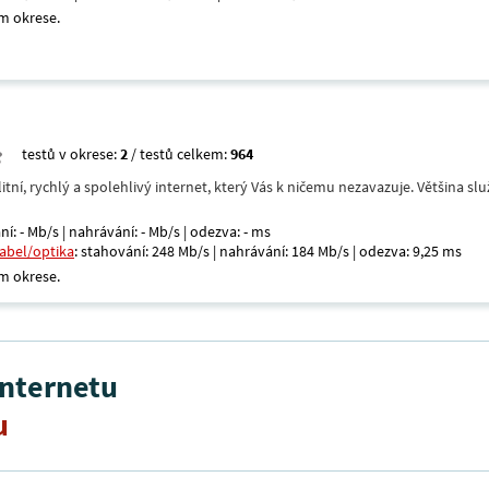
m okrese.
testů v okrese:
2
/ testů celkem:
964
itní, rychlý a spolehlivý internet, který Vás k ničemu nezavazuje. Většina s
ní: - Mb/s | nahrávání: - Mb/s | odezva: - ms
kabel/optika
: stahování: 248 Mb/s | nahrávání: 184 Mb/s | odezva: 9,25 ms
m okrese.
internetu
u