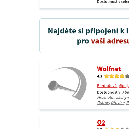
Dostupnost v celé
Najděte si připojení k 
pro
vaši adres
Wolfnet
4.2
Bezdrátové připoj
Dostupnost v:
Abe
Hroznětín
,
Jáchy
Ostrov
,
Otovice
,
P
O2