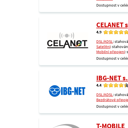
Dostupnost v celé
CELANET sp
4.9
DSL/ADSL
: stahová
Satelitní
: stahování
Mobilní připojení
:
Dostupnost v celé
IBG-NET s.
4.4
DSL/ADSL
: stahová
Bezdrátové připoj
Dostupnost v celé
T-MOBILE