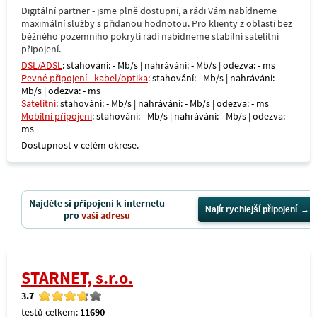
Digitální partner - jsme plně dostupní, a rádi Vám nabídneme
maximální služby s přidanou hodnotou. Pro klienty z oblastí bez
běžného pozemního pokrytí rádi nabídneme stabilní satelitní
připojení.
DSL/ADSL
: stahování: - Mb/s | nahrávání: - Mb/s | odezva: - ms
Pevné připojení - kabel/optika
: stahování: - Mb/s | nahrávání: -
Mb/s | odezva: - ms
Satelitní
: stahování: - Mb/s | nahrávání: - Mb/s | odezva: - ms
Mobilní připojení
: stahování: - Mb/s | nahrávání: - Mb/s | odezva: -
ms
Dostupnost v celém okrese.
Najděte si připojení k internetu
Najít rychlejší připojení
pro
vaši adresu
STARNET, s.r.o.
3.7
testů celkem:
11690