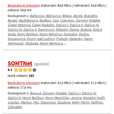
Bezdrátové připojení
: stahování: 44,8 Mb/s | nahrávání: 24,8 Mb/s |
odezva: 19,6 ms
Dostupnost v:
Báňovice
,
Bělčovice
,
Bílkov
,
Borek
,
Brandlín
,
Budeč
,
Budíškovice
,
Budkov
,
Cep
,
Cizkrajov
,
Červený Hrádek
,
České Velenice
,
Český Rudolec
,
Dačice I
,
Dačice II
,
Dačice III
,
Dačice IV
,
Dačice V
,
Dančovice
,
Děbolín
,
Dešná
,
Deštná
,
Dobrá
Voda
,
Dolní Bolíkov
,
Dolní Němčice
,
Domašín
,
Doňov
,
Dunajovice
,
Dvory nad Lužnicí
,
Frahelž
,
Halámky
,
Hamr
,
Heřmaneč
,
Hluboká
,
Horní Němčice
, ...
SOMTNet
(spolek)
4.1
testů celkem:
185
Bezdrátové připojení
: stahování: 32,3 Mb/s | nahrávání: 17,1 Mb/s |
odezva: 17,6 ms
Dostupnost v:
Borová
,
Červený Hrádek
,
Dačice I
,
Dačice IV
,
Dačice V
,
Horní Bolíkov
,
Horní Meziříčko
,
Jersice
,
Kostelní Vydří
,
Lipolec
,
Maršov
,
Peč
,
Slavonice
,
Studená
,
Velký Pěčín
,
Volfířov
,
Zahrádky