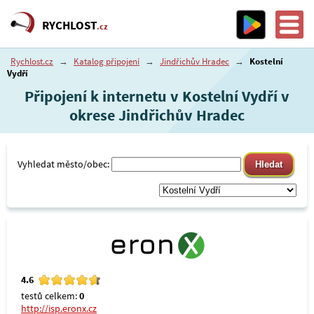
RYCHLOST
.cz
Rychlost.cz
→
Katalog připojení
→
Jindřichův Hradec
→
Kostelní
Vydří
Připojení k internetu v Kostelní Vydří v
okrese Jindřichův Hradec
Vyhledat město/obec:
4.6
testů celkem:
0
http://isp.eronx.cz