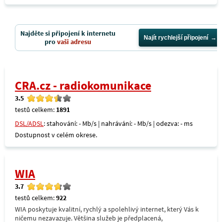
Najděte si připojení k internetu
Najít rychlejší připojení
pro
vaši adresu
CRA.cz - radiokomunikace
3.5
testů celkem:
1891
DSL/ADSL
: stahování: - Mb/s | nahrávání: - Mb/s | odezva: - ms
Dostupnost v celém okrese.
WIA
3.7
testů celkem:
922
WIA poskytuje kvalitní, rychlý a spolehlivý internet, který Vás k
ničemu nezavazuje. Většina služeb je předplacená,