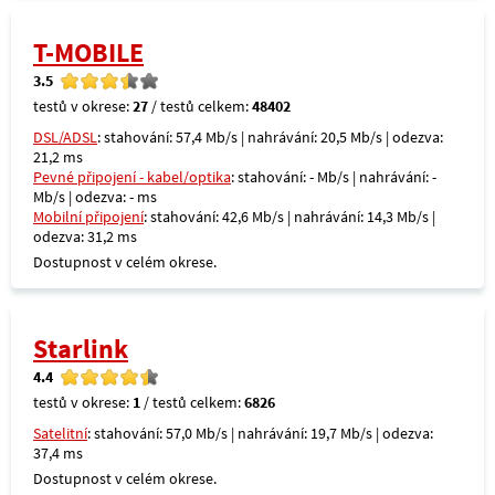
T-MOBILE
3.5
testů v okrese:
27
/ testů celkem:
48402
DSL/ADSL
: stahování: 57,4 Mb/s | nahrávání: 20,5 Mb/s | odezva:
21,2 ms
Pevné připojení - kabel/optika
: stahování: - Mb/s | nahrávání: -
Mb/s | odezva: - ms
Mobilní připojení
: stahování: 42,6 Mb/s | nahrávání: 14,3 Mb/s |
odezva: 31,2 ms
Dostupnost v celém okrese.
Starlink
4.4
testů v okrese:
1
/ testů celkem:
6826
Satelitní
: stahování: 57,0 Mb/s | nahrávání: 19,7 Mb/s | odezva:
37,4 ms
Dostupnost v celém okrese.