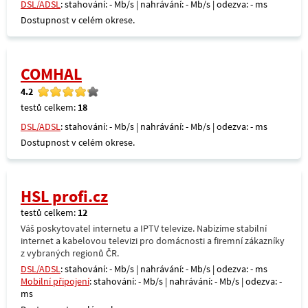
DSL/ADSL
: stahování: - Mb/s | nahrávání: - Mb/s | odezva: - ms
Dostupnost v celém okrese.
COMHAL
4.2
testů celkem:
18
DSL/ADSL
: stahování: - Mb/s | nahrávání: - Mb/s | odezva: - ms
Dostupnost v celém okrese.
HSL profi.cz
testů celkem:
12
Váš poskytovatel internetu a IPTV televize. Nabízíme stabilní
internet a kabelovou televizi pro domácnosti a firemní zákazníky
z vybraných regionů ČR.
DSL/ADSL
: stahování: - Mb/s | nahrávání: - Mb/s | odezva: - ms
Mobilní připojení
: stahování: - Mb/s | nahrávání: - Mb/s | odezva: -
ms