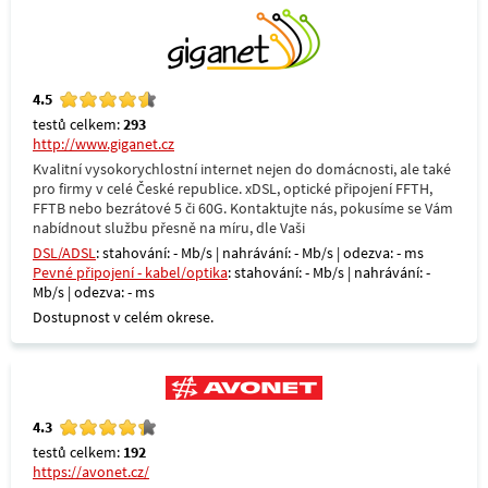
4.5
testů celkem:
293
http://www.giganet.cz
Kvalitní vysokorychlostní internet nejen do domácnosti, ale také
pro firmy v celé České republice. xDSL, optické připojení FFTH,
FFTB nebo bezrátové 5 či 60G. Kontaktujte nás, pokusíme se Vám
nabídnout službu přesně na míru, dle Vaši
DSL/ADSL
: stahování: - Mb/s | nahrávání: - Mb/s | odezva: - ms
Pevné připojení - kabel/optika
: stahování: - Mb/s | nahrávání: -
Mb/s | odezva: - ms
Dostupnost v celém okrese.
4.3
testů celkem:
192
https://avonet.cz/