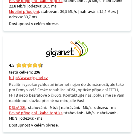
Pevné připojení - kabel/optika
: stahování: 77,6 Mb/s | nahrávání:
22,8 Mb/s | odezva: 16,5 ms
Mobilní připojení
: stahování: 36,5 Mb/s | nahrávání: 15,4 Mb/s |
odezva: 30,7 ms
Dostupnost v celém okrese.
4.5
testů celkem:
296
http://www.giganet.cz
Kvalitní vysokorychlostní internet nejen do domácnosti, ale také
pro firmy v celé České republice. xDSL, optické připojení FFTH,
FFTB nebo bezrátové 5 či 60G. Kontaktujte nás, pokusíme se Vám
nabídnout službu přesně na míru, dle Vaši
DSL/ADSL
: stahování: - Mb/s | nahrávání: - Mb/s | odezva: - ms
Pevné připojení - kabel/optika
: stahování: - Mb/s | nahrávání: -
Mb/s | odezva: - ms
Dostupnost v celém okrese.