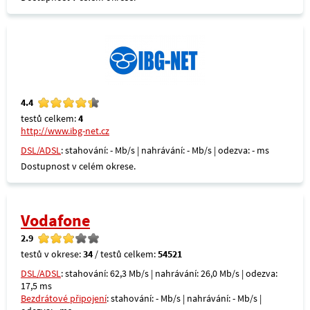
4.4
testů celkem:
4
http://www.ibg-net.cz
DSL/ADSL
: stahování: - Mb/s | nahrávání: - Mb/s | odezva: - ms
Dostupnost v celém okrese.
Vodafone
2.9
testů v okrese:
34
/ testů celkem:
54521
DSL/ADSL
: stahování: 62,3 Mb/s | nahrávání: 26,0 Mb/s | odezva:
17,5 ms
Bezdrátové připojení
: stahování: - Mb/s | nahrávání: - Mb/s |