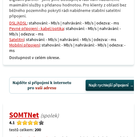
maximální služby s přidanou hodnotou. Pro klienty z oblastí bez
běžného pozemního pokrytí rádi nabídneme stabilní satelitní
připojení.
DSL/ADSL
: stahování: - Mb/s | nahrávání: - Mb/s | odezva: - ms
Pevné připojení - kabel/optika
: stahování: - Mb/s | nahrávání: -
Mb/s | odezva: - ms
Satelitní
: stahování: - Mb/s | nahrávání: - Mb/s | odezva: - ms
Mobilní připojení
: stahování: - Mb/s | nahrávání: - Mb/s | odezva: -
ms
Dostupnost v celém okrese.
Najděte si připojení k internetu
Najít rychlejší připojení
pro
vaši adresu
SOMTNet
(spolek)
4.1
testů celkem:
200