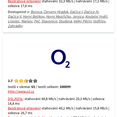
Bezdrátové připojení
: stahování: 32,3 Mb/s | nahrávání: 17,1 Mb/s |
odezva: 17,6 ms
Dostupnost v:
Borová
,
Červený Hrádek
,
Dačice I
,
Dačice IV
,
Dačice V
,
Horní Bolíkov
,
Horní Meziříčko
,
Jersice
,
Kostelní Vydří
,
Lipolec
,
Maršov
,
Peč
,
Slavonice
,
Studená
,
Velký Pěčín
,
Volfířov
,
Zahrádky
2.7
testů v okrese:
65
/ testů celkem:
100099
http://www.o2.cz
DSL/ADSL
: stahování: 66,6 Mb/s | nahrávání: 20,3 Mb/s | odezva:
14,4 ms
Bezdrátové připojení
: stahování: 40,1 Mb/s | nahrávání: 15,8 Mb/s |
odezva: 26,7 ms