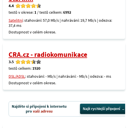
4.4
testů v okrese:
1
/ testů celkem:
6992
Satelitní
: stahování: 57,0 Mb/s | nahrávání: 19,7 Mb/s | odezva:
37,4 ms
Dostupnost v celém okrese.
CRA.cz - radiokomunikace
3.5
testů celkem:
1920
DSL/ADSL
: stahování: - Mb/s | nahrávání: - Mb/s | odezva: - ms
Dostupnost v celém okrese.
Najděte si připojení k internetu
Najít rychlejší připojení
pro
vaši adresu