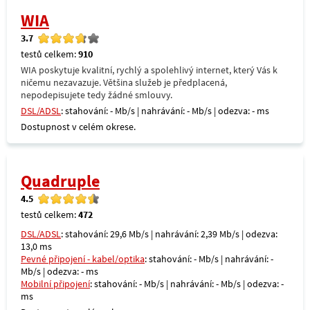
WIA
3.7
testů celkem:
910
WIA poskytuje kvalitní, rychlý a spolehlivý internet, který Vás k
ničemu nezavazuje. Většina služeb je předplacená,
nepodepisujete tedy žádné smlouvy.
DSL/ADSL
: stahování: - Mb/s | nahrávání: - Mb/s | odezva: - ms
Dostupnost v celém okrese.
Quadruple
4.5
testů celkem:
472
DSL/ADSL
: stahování: 29,6 Mb/s | nahrávání: 2,39 Mb/s | odezva:
13,0 ms
Pevné připojení - kabel/optika
: stahování: - Mb/s | nahrávání: -
Mb/s | odezva: - ms
Mobilní připojení
: stahování: - Mb/s | nahrávání: - Mb/s | odezva: -
ms