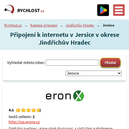
RYCHLOST
.cz
Rychlost.cz
→
Katalog připojení
→
Jindřichův Hradec
→
Jersice
Připojení k internetu v Jersice v okrese
Jindřichův Hradec
Vyhledat město/obec:
4.6
testů celkem:
2
http://isp.eronx.cz
Digitální partner - jsme plně dostupní, a rádi Vám nabídneme