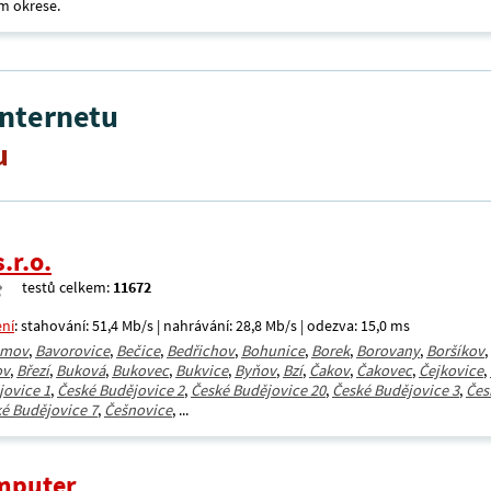
m okrese.
internetu
u
.r.o.
testů celkem:
11672
ení
: stahování: 51,4 Mb/s | nahrávání: 28,8 Mb/s | odezva: 15,0 ms
amov
,
Bavorovice
,
Bečice
,
Bedřichov
,
Bohunice
,
Borek
,
Borovany
,
Boršíkov
,
ov
,
Březí
,
Buková
,
Bukovec
,
Bukvice
,
Byňov
,
Bzí
,
Čakov
,
Čakovec
,
Čejkovice
,
jovice 1
,
České Budějovice 2
,
České Budějovice 20
,
České Budějovice 3
,
Čes
é Budějovice 7
,
Češnovice
, ...
mputer