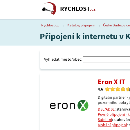
RYCHLOST
.cz
Rychlost.cz
→
Katalog připojení
→
České Budějovice
Připojení k internetu v 
Vyhledat město/obec:
Eron X IT
4.6
Digitální partner 
pozemního pokrytí 
DSL/ADSL
: stahová
Pevné připojení - 
Satelitní
: stahování
Mobilní připojení
: