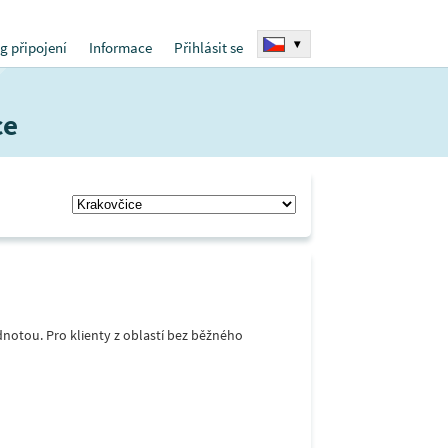
▾
g připojení
Informace
Přihlásit se
ce
notou. Pro klienty z oblastí bez běžného