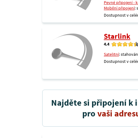
Pevné připojení - 
Mobilní připojení
:
Dostupnost v celé
Starlink
4.4
Satelitní
: stahován
Dostupnost v celé
Najděte si připojení k 
pro
vaši adres