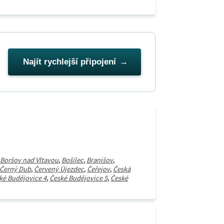
Najít rychlejší připojení
Boršov nad Vltavou
,
Bošilec
,
Branišov
,
Černý Dub
,
Červený Újezdec
,
Čeřejov
,
Česká
ké Budějovice 4
,
České Budějovice 5
,
České