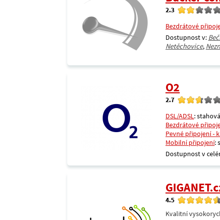
2.3
Bezdrátové připoj
Dostupnost v:
Beč
Netěchovice
,
Nezn
O2
2.7
DSL/ADSL
: stahová
Bezdrátové připoj
Pevné připojení - 
Mobilní připojení
:
Dostupnost v celé
GIGANET.c
4.5
Kvalitní vysokoryc