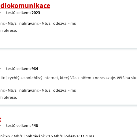
radiokomunikace
testů celkem:
2023
ní: - Mb/s | nahrávání: - Mb/s | odezva: - ms
m okrese.
testů celkem:
964
itní, rychlý a spolehlivý internet, který Vás k ničemu nezavazuje. Většina s
ní: - Mb/s | nahrávání: - Mb/s | odezva: - ms
m okrese.
e
testů celkem:
446
ní: 96,7 Mb/s | nahrávání: 20,5 Mb/s | odezva: 11,4 ms