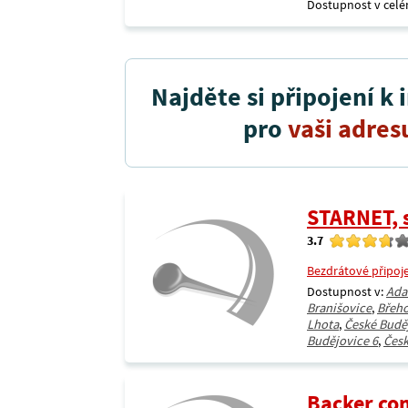
Dostupnost v celé
Najděte si připojení k 
pro
vaši adres
STARNET, s
3.7
Bezdrátové připoj
Dostupnost v:
Ad
Branišovice
,
Břeh
Lhota
,
České Budě
Budějovice 6
,
Česk
Backer co