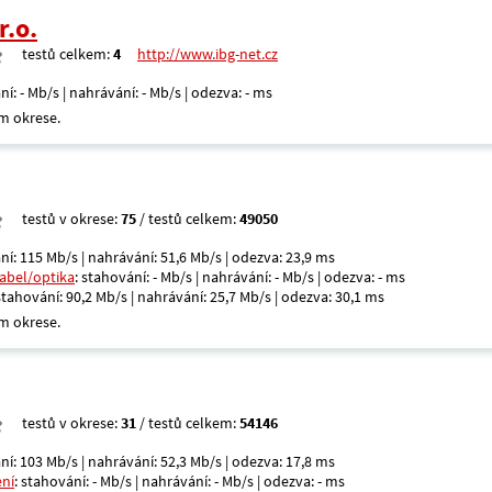
r.o.
testů celkem:
4
http://www.ibg-net.cz
ní: - Mb/s | nahrávání: - Mb/s | odezva: - ms
m okrese.
testů v okrese:
75
/ testů celkem:
49050
ní: 115 Mb/s | nahrávání: 51,6 Mb/s | odezva: 23,9 ms
kabel/optika
: stahování: - Mb/s | nahrávání: - Mb/s | odezva: - ms
 stahování: 90,2 Mb/s | nahrávání: 25,7 Mb/s | odezva: 30,1 ms
m okrese.
testů v okrese:
31
/ testů celkem:
54146
ní: 103 Mb/s | nahrávání: 52,3 Mb/s | odezva: 17,8 ms
ení
: stahování: - Mb/s | nahrávání: - Mb/s | odezva: - ms