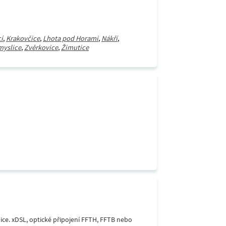
í
,
Krakovčice
,
Lhota pod Horami
,
Nákří
,
myslice
,
Zvěrkovice
,
Žimutice
lice. xDSL, optické připojení FFTH, FFTB nebo