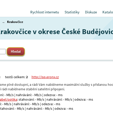
Rychlost internetu
Statistiky
Diskuze
Katalo
→
Krakovčice
Krakovčice v okrese České Budějovi
testů celkem:
2
http://isp.eronx.cz
- jsme plně dostupní, a rádi Vám nabídneme maximální služby s přidanou hod
rádi nabídneme stabilní satelitní připojení.
ní: - Mb/s | nahrávání: - Mb/s | odezva: - ms
kabel/optika
: stahování: - Mb/s | nahrávání: - Mb/s | odezva: - ms
: - Mb/s | nahrávání: - Mb/s | odezva: - ms
 stahování: - Mb/s | nahrávání: - Mb/s | odezva: - ms