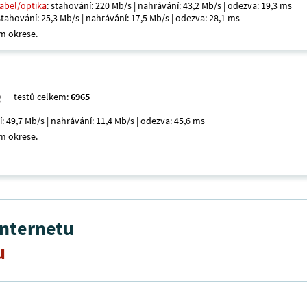
kabel/optika
: stahování: 220 Mb/s | nahrávání: 43,2 Mb/s | odezva: 19,3 ms
 stahování: 25,3 Mb/s | nahrávání: 17,5 Mb/s | odezva: 28,1 ms
m okrese.
testů celkem:
6965
í: 49,7 Mb/s | nahrávání: 11,4 Mb/s | odezva: 45,6 ms
m okrese.
internetu
u