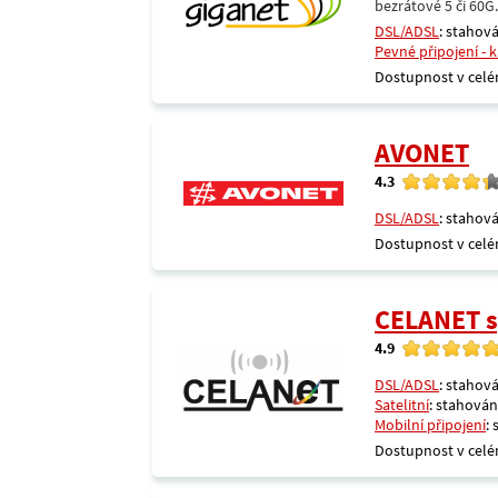
bezrátové 5 či 60G
DSL/ADSL
: stahová
Pevné připojení - 
Dostupnost v celé
AVONET
4.3
DSL/ADSL
: stahová
Dostupnost v celé
CELANET sp
4.9
DSL/ADSL
: stahová
Satelitní
: stahování
Mobilní připojení
:
Dostupnost v celé