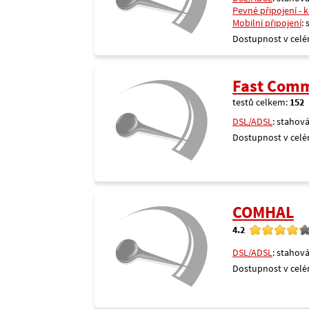
Pevné připojení - 
Mobilní připojení
:
Dostupnost v celé
Fast Comm
testů celkem:
152
DSL/ADSL
: stahová
Dostupnost v celé
COMHAL
4.2
DSL/ADSL
: stahová
Dostupnost v celé