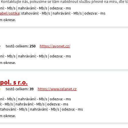
. Kontaktujte nás, pokusíme se Vám nabídnout službu přesně na míru, dle V
ní: - Mb/s | nahrávání: - Mb/s | odezva: - ms
kabel/optika
: stahování: - Mb/s | nahrávání: - Mb/s | odezva: - ms
m okrese.
testů celkem:
250
https://avonet.cz/
ní: - Mb/s | nahrávání: - Mb/s | odezva: - ms
m okrese.
ol. s r.o.
testů celkem:
39
https://www.celanet.cz
ní: - Mb/s | nahrávání: - Mb/s | odezva: - ms
: - Mb/s | nahrávání: - Mb/s | odezva: - ms
 stahování: - Mb/s | nahrávání: - Mb/s | odezva: - ms
m okrese.