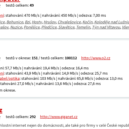
testů celkem:
49
ení
: stahování: 470 Mb/s | nahrávání: 450 Mb/s | odezva: 7,00 ms
ice
,
Bohunice
,
Bzí
,
Hosty
,
Hrušov
,
Chvalešovice
,
Kočín
,
Koloděje nad Lužnic
ašov
,
Nuzice
,
Poněšice
,
Předčice
,
Slavětice
,
Temelín
,
Týn nad Vltavou
,
Vše
testů v okrese:
151
/ testů celkem:
100112
http://www.o2.cz
ní: 57,7 Mb/s | nahrávání: 19,4 Mb/s | odezva: 16,4 ms
ení
: stahování: 43,9 Mb/s | nahrávání: 14,9 Mb/s | odezva: 25,7 ms
kabel/optika
: stahování: 103 Mb/s | nahrávání: 65,8 Mb/s | odezva: 13,0 ms
 stahování: 27,0 Mb/s | nahrávání: 13,6 Mb/s | odezva: 27,6 ms
m okrese.
z
testů celkem:
292
http://www.giganet.cz
hlostní internet nejen do domácnosti, ale také pro firmy v celé České repub