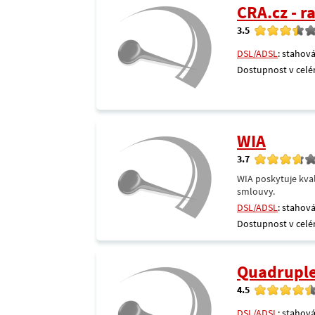
CRA.cz - 
3.5
DSL/ADSL
: stahová
Dostupnost v celé
WIA
3.7
WIA poskytuje kval
smlouvy.
DSL/ADSL
: stahová
Dostupnost v celé
Quadrupl
4.5
DSL/ADSL
: stahová