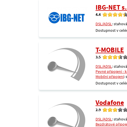
IBG-NET s.
4.4
DSL/ADSL
: stahová
Dostupnost v celé
T-MOBILE
3.5
DSL/ADSL
: stahová
Pevné připojení - 
Mobilní připojení
:
Dostupnost v celé
Vodafone
2.9
DSL/ADSL
: stahová
Bezdrátové připoj