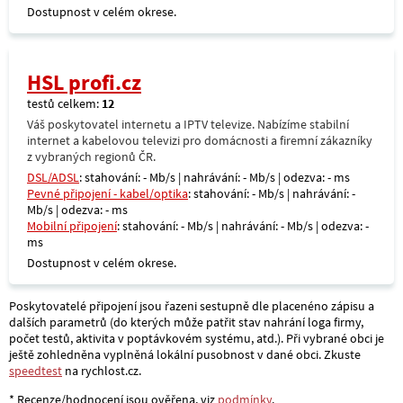
Dostupnost v celém okrese.
HSL profi.cz
testů celkem:
12
Váš poskytovatel internetu a IPTV televize. Nabízíme stabilní
internet a kabelovou televizi pro domácnosti a firemní zákazníky
z vybraných regionů ČR.
DSL/ADSL
: stahování: - Mb/s | nahrávání: - Mb/s | odezva: - ms
Pevné připojení - kabel/optika
: stahování: - Mb/s | nahrávání: -
Mb/s | odezva: - ms
Mobilní připojení
: stahování: - Mb/s | nahrávání: - Mb/s | odezva: -
ms
Dostupnost v celém okrese.
Poskytovatelé připojení jsou řazeni sestupně dle placenéno zápisu a
dalších parametrů (do kterých může patřit stav nahrání loga firmy,
počet testů, aktivita v poptávkovém systému, atd.). Při vybrané obci je
ještě zohledněna vyplněná lokální pusobnost v dané obci. Zkuste
speedtest
na rychlost.cz.
* Recenze/hodnocení jsou ověřena, viz
podmínky
.