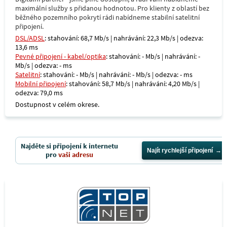
maximální služby s přidanou hodnotou. Pro klienty z oblastí bez
běžného pozemního pokrytí rádi nabídneme stabilní satelitní
připojení.
DSL/ADSL
: stahování: 68,7 Mb/s | nahrávání: 22,3 Mb/s | odezva:
13,6 ms
Pevné připojení - kabel/optika
: stahování: - Mb/s | nahrávání: -
Mb/s | odezva: - ms
Satelitní
: stahování: - Mb/s | nahrávání: - Mb/s | odezva: - ms
Mobilní připojení
: stahování: 58,7 Mb/s | nahrávání: 4,20 Mb/s |
odezva: 79,0 ms
Dostupnost v celém okrese.
Najděte si připojení k internetu
Najít rychlejší připojení
pro
vaši adresu