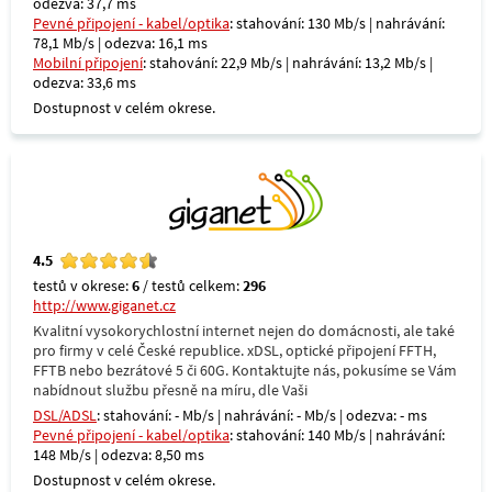
odezva: 37,7 ms
Pevné připojení - kabel/optika
: stahování: 130 Mb/s | nahrávání:
78,1 Mb/s | odezva: 16,1 ms
Mobilní připojení
: stahování: 22,9 Mb/s | nahrávání: 13,2 Mb/s |
odezva: 33,6 ms
Dostupnost v celém okrese.
4.5
testů v okrese:
6
/ testů celkem:
296
http://www.giganet.cz
Kvalitní vysokorychlostní internet nejen do domácnosti, ale také
pro firmy v celé České republice. xDSL, optické připojení FFTH,
FFTB nebo bezrátové 5 či 60G. Kontaktujte nás, pokusíme se Vám
nabídnout službu přesně na míru, dle Vaši
DSL/ADSL
: stahování: - Mb/s | nahrávání: - Mb/s | odezva: - ms
Pevné připojení - kabel/optika
: stahování: 140 Mb/s | nahrávání:
148 Mb/s | odezva: 8,50 ms
Dostupnost v celém okrese.