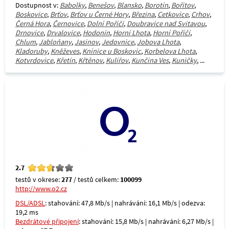
Dostupnost v:
Babolky
,
Benešov
,
Blansko
,
Borotín
,
Bořitov
,
Boskovice
,
Brťov
,
Brťov u Černé Hory
,
Březina
,
Cetkovice
,
Crhov
,
Černá Hora
,
Černovice
,
Dolní Poříčí
,
Doubravice nad Svitavou
,
Drnovice
,
Drvalovice
,
Hodonín
,
Horní Lhota
,
Horní Poříčí
,
Chlum
,
Jabloňany
,
Jasinov
,
Jedovnice
,
Jobova Lhota
,
Kladoruby
,
Kněževes
,
Knínice u Boskovic
,
Korbelova Lhota
,
Kotvrdovice
,
Křetín
,
Křtěnov
,
Kulířov
,
Kunčina Ves
,
Kuničky
, ...
2.7
testů v okrese:
277
/ testů celkem:
100099
http://www.o2.cz
DSL/ADSL
: stahování: 47,8 Mb/s | nahrávání: 16,1 Mb/s | odezva:
19,2 ms
Bezdrátové připojení
: stahování: 15,8 Mb/s | nahrávání: 6,27 Mb/s |