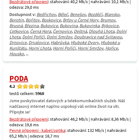
Bezdrátové připojení
: stahování: 40,2 Mb/s | nahrávání: 10,1 Mb/s |
odezva: 29,0 ms
Dostupnost v:
Bedřichov
,
Běleč
,
Benešov
,
Bezděčí
,
Blansko
,
Borotín
,
Bořitov
,
Boskovice
,
Brťov u Černé Hory
,
Brumov
,
Brusná
,
Březina
,
Bukovice
,
Bukovina
,
Bukovinka
,
Býkovice
,
Cetkovice
,
Černá Hora
,
Černovice
,
Deštná
,
Dlouhá Lhota
,
Dolní
Lhota
,
Dolní Poříčí
,
Dolní Smržov
,
Doubravice nad Svitavou
,
Drnovice
,
Drvalovice
,
Habrůvka
,
Hluboké Dvory
,
Hluboké u
Kunštátu
,
Horní Lhota
,
Horní Poříčí
,
Horní Smržov
,
Hořice
,
Housko
, ...
PODA
4.2
testů celkem:
5960
Jsme poskytovatel datových a telekomunikačních služeb. Náš
nadčasový internet naplno uspokojí váš online život na síti.
Připojte se!
Bezdrátové připojení
: stahování: 46,2 Mb/s | nahrávání: 8,36 Mb/s |
odezva: 19,6 ms
Pevné připojení - kabel/optika
: stahování: 132 Mb/s | nahrávání:
65,2 Mb/s | odezva: 18,7 ms