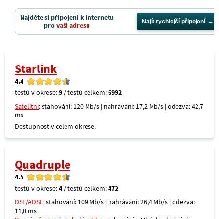
Najděte si připojení k internetu
Najít rychlejší připojení
pro
vaši adresu
Starlink
4.4
testů v okrese:
9
/ testů celkem:
6992
Satelitní
: stahování: 120 Mb/s | nahrávání: 17,2 Mb/s | odezva: 42,7
ms
Dostupnost v celém okrese.
Quadruple
4.5
testů v okrese:
4
/ testů celkem:
472
DSL/ADSL
: stahování: 109 Mb/s | nahrávání: 26,4 Mb/s | odezva:
11,0 ms