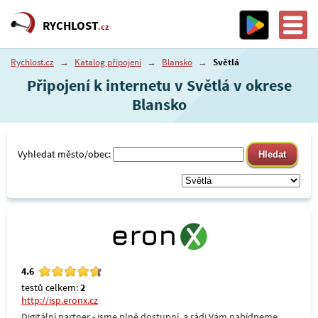
RYCHLOST
.cz
Rychlost.cz
→
Katalog připojení
→
Blansko
→
Světlá
Připojení k internetu v Světlá v okrese
Blansko
Vyhledat město/obec:
4.6
testů celkem:
2
http://isp.eronx.cz
Digitální partner - jsme plně dostupní, a rádi Vám nabídneme