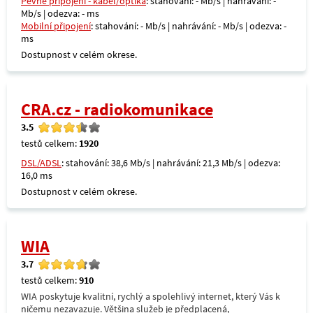
Pevné připojení - kabel/optika
: stahování: - Mb/s | nahrávání: -
Mb/s | odezva: - ms
Mobilní připojení
: stahování: - Mb/s | nahrávání: - Mb/s | odezva: -
ms
Dostupnost v celém okrese.
CRA.cz - radiokomunikace
3.5
testů celkem:
1920
DSL/ADSL
: stahování: 38,6 Mb/s | nahrávání: 21,3 Mb/s | odezva:
16,0 ms
Dostupnost v celém okrese.
WIA
3.7
testů celkem:
910
WIA poskytuje kvalitní, rychlý a spolehlivý internet, který Vás k
ničemu nezavazuje. Většina služeb je předplacená,