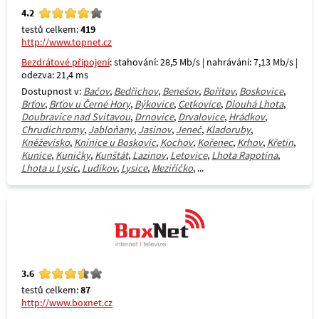
4.2
testů celkem:
419
http://www.topnet.cz
Bezdrátové připojení
: stahování: 28,5 Mb/s | nahrávání: 7,13 Mb/s |
odezva: 21,4 ms
Dostupnost v:
Bačov
,
Bedřichov
,
Benešov
,
Bořitov
,
Boskovice
,
Brťov
,
Brťov u Černé Hory
,
Býkovice
,
Cetkovice
,
Dlouhá Lhota
,
Doubravice nad Svitavou
,
Drnovice
,
Drvalovice
,
Hrádkov
,
Chrudichromy
,
Jabloňany
,
Jasinov
,
Jeneč
,
Kladoruby
,
Kněževísko
,
Knínice u Boskovic
,
Kochov
,
Kořenec
,
Krhov
,
Křetín
,
Kunice
,
Kuničky
,
Kunštát
,
Lazinov
,
Letovice
,
Lhota Rapotina
,
Lhota u Lysic
,
Ludíkov
,
Lysice
,
Meziříčko
, ...
3.6
testů celkem:
87
http://www.boxnet.cz