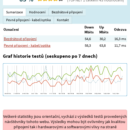
Sumarizace
Hodnocení
Bezdrátové připojení
Pevné připojení - kabel/optika
Kontakt
Down
Up
Označení
Odezva
Mbits
Mbits
Bezdrátové připojení
54,6
30,2
16,3 ms
Pevné připojení - kabel/optika
58,3
63,8
11,7 ms
Graf historie testů (seskupeno po 7 dnech)
Veškeré statistiky jsou orientační, vychází z výsledků testů provedených
návštěvníky tohoto webu. Výsledky mohou být ovlivněny jak kvalitou
připojení tak i hardwarovými a softwarovými vlivy na straně