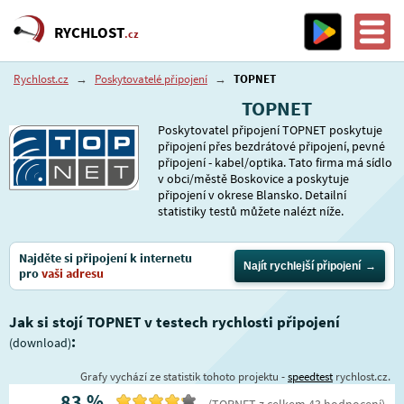
RYCHLOST
.cz
Rychlost.cz
→
Poskytovatelé připojení
→
TOPNET
TOPNET
Poskytovatel připojení TOPNET poskytuje
připojení přes bezdrátové připojení, pevné
připojení - kabel/optika. Tato firma má sídlo
v obci/městě Boskovice a poskytuje
připojení v okrese Blansko. Detailní
statistiky testů můžete nalézt níže.
Najděte si připojení k internetu
Najít rychlejší připojení
pro
vaši adresu
Jak si stojí TOPNET v testech rychlosti připojení
:
(download)
Grafy vychází ze statistik tohoto projektu -
speedtest
rychlost.cz.
83
%
(
TOPNET
z celkem
43
hodnocení
)