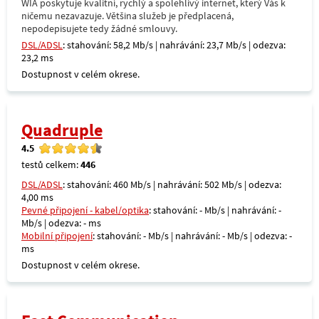
WIA poskytuje kvalitní, rychlý a spolehlivý internet, který Vás k
ničemu nezavazuje. Většina služeb je předplacená,
nepodepisujete tedy žádné smlouvy.
DSL/ADSL
: stahování: 58,2 Mb/s | nahrávání: 23,7 Mb/s | odezva:
23,2 ms
Dostupnost v celém okrese.
Quadruple
4.5
testů celkem:
446
DSL/ADSL
: stahování: 460 Mb/s | nahrávání: 502 Mb/s | odezva:
4,00 ms
Pevné připojení - kabel/optika
: stahování: - Mb/s | nahrávání: -
Mb/s | odezva: - ms
Mobilní připojení
: stahování: - Mb/s | nahrávání: - Mb/s | odezva: -
ms
Dostupnost v celém okrese.