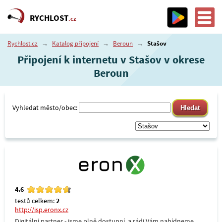
RYCHLOST
.cz
Rychlost.cz
→
Katalog připojení
→
Beroun
→
Stašov
Připojení k internetu v Stašov v okrese
Beroun
Vyhledat město/obec:
4.6
testů celkem:
2
http://isp.eronx.cz
Digitální partner - jsme plně dostupní, a rádi Vám nabídneme