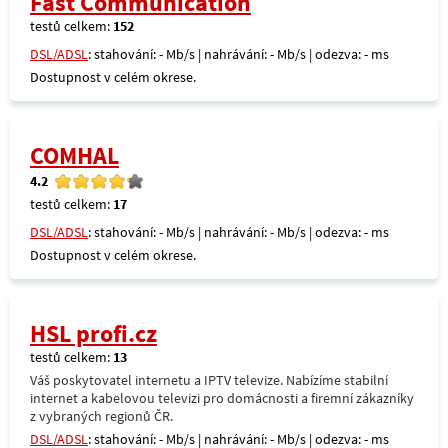
Fast Communication
testů celkem:
152
DSL/ADSL
: stahování: - Mb/s | nahrávání: - Mb/s | odezva: - ms
Dostupnost v celém okrese.
COMHAL
4.2
testů celkem:
17
DSL/ADSL
: stahování: - Mb/s | nahrávání: - Mb/s | odezva: - ms
Dostupnost v celém okrese.
HSL profi.cz
testů celkem:
13
Váš poskytovatel internetu a IPTV televize. Nabízíme stabilní
internet a kabelovou televizi pro domácnosti a firemní zákazníky
z vybraných regionů ČR.
DSL/ADSL
: stahování: - Mb/s | nahrávání: - Mb/s | odezva: - ms