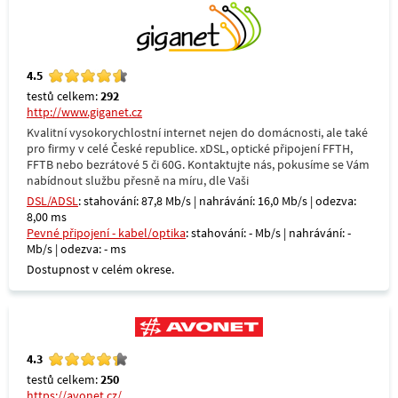
4.5
testů celkem:
292
http://www.giganet.cz
Kvalitní vysokorychlostní internet nejen do domácnosti, ale také
pro firmy v celé České republice. xDSL, optické připojení FFTH,
FFTB nebo bezrátové 5 či 60G. Kontaktujte nás, pokusíme se Vám
nabídnout službu přesně na míru, dle Vaši
DSL/ADSL
: stahování: 87,8 Mb/s | nahrávání: 16,0 Mb/s | odezva:
8,00 ms
Pevné připojení - kabel/optika
: stahování: - Mb/s | nahrávání: -
Mb/s | odezva: - ms
Dostupnost v celém okrese.
4.3
testů celkem:
250
https://avonet.cz/