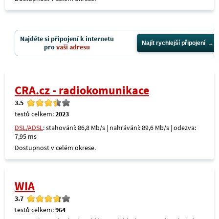
Najděte si připojení k internetu
Najít rychlejší připojení
pro
vaši adresu
CRA.cz - radiokomunikace
3.5
testů celkem:
2023
DSL/ADSL
: stahování: 86,8 Mb/s | nahrávání: 89,6 Mb/s | odezva:
7,95 ms
Dostupnost v celém okrese.
WIA
3.7
testů celkem:
964