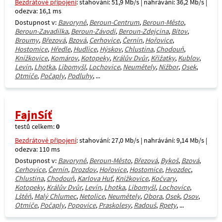
Bezdrátové připojení
: stahování: 51,9 Mb/s | nahrávání: 36,2 Mb/s |
odezva: 16,1 ms
Dostupnost v:
Bavoryně
,
Beroun-Centrum
,
Beroun-Město
,
Beroun-Zavadilka
,
Beroun-Závodí
,
Beroun-Zdejcina
,
Bítov
,
Broumy
,
Březová
,
Bzová
,
Cerhovice
,
Černín
,
Hořovice
,
Hostomice
,
Hředle
,
Hudlice
,
Hýskov
,
Chlustina
,
Chodouň
,
Knížkovice
,
Komárov
,
Kotopeky
,
Králův Dvůr
,
Křižatky
,
Kublov
,
Levín
,
Lhotka
,
Libomyšl
,
Lochovice
,
Neumětely
,
Nižbor
,
Osek
,
Otmíče
,
Počaply
,
Podluhy
, ...
FajnSíť
testů celkem:
0
Bezdrátové připojení
: stahování: 27,0 Mb/s | nahrávání: 9,14 Mb/s |
odezva: 110 ms
Dostupnost v:
Bavoryně
,
Beroun-Město
,
Březová
,
Bykoš
,
Bzová
,
Cerhovice
,
Černín
,
Drozdov
,
Hořovice
,
Hostomice
,
Hvozdec
,
Chlustina
,
Chodouň
,
Karlova Huť
,
Knížkovice
,
Kočvary
,
Kotopeky
,
Králův Dvůr
,
Levín
,
Lhotka
,
Libomyšl
,
Lochovice
,
Lštěň
,
Malý Chlumec
,
Netolice
,
Neumětely
,
Obora
,
Osek
,
Osov
,
Otmíče
,
Počaply
,
Popovice
,
Praskolesy
,
Radouš
,
Rpety
, ...