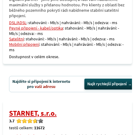
maximální služby s přidanou hodnotou. Pro klienty z oblastí bez
běžného pozemního pokrytí rádi nabídneme stabilní satelitní
připojení.
DSL/ADSL
: stahování: - Mb/s | nahrávání: - Mb/s | odezva: - ms
Pevné připojení - kabel/optika
: stahování: - Mb/s | nahrávání: -
Mb/s | odezva: - ms
Satelitní
: stahování: - Mb/s | nahrávání: - Mb/s | odezva: - ms
Mobilní připojení
: stahování: - Mb/s | nahrávání: - Mb/s | odezva: -
ms
Dostupnost v celém okrese.
Najděte si připojení k internetu
Najít rychlejší připojení
pro
vaši adresu
STARNET, s.r.o.
3.7
testů celkem:
11672