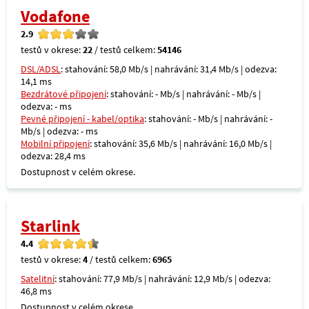
Vodafone
2.9
testů v okrese:
22
/ testů celkem:
54146
DSL/ADSL
: stahování: 58,0 Mb/s | nahrávání: 31,4 Mb/s | odezva:
14,1 ms
Bezdrátové připojení
: stahování: - Mb/s | nahrávání: - Mb/s |
odezva: - ms
Pevné připojení - kabel/optika
: stahování: - Mb/s | nahrávání: -
Mb/s | odezva: - ms
Mobilní připojení
: stahování: 35,6 Mb/s | nahrávání: 16,0 Mb/s |
odezva: 28,4 ms
Dostupnost v celém okrese.
Starlink
4.4
testů v okrese:
4
/ testů celkem:
6965
Satelitní
: stahování: 77,9 Mb/s | nahrávání: 12,9 Mb/s | odezva:
46,8 ms
Dostupnost v celém okrese.