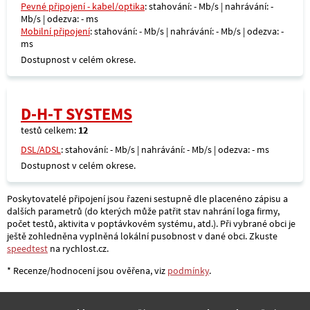
Pevné připojení - kabel/optika
: stahování: - Mb/s | nahrávání: -
Mb/s | odezva: - ms
Mobilní připojení
: stahování: - Mb/s | nahrávání: - Mb/s | odezva: -
ms
Dostupnost v celém okrese.
D-H-T SYSTEMS
testů celkem:
12
DSL/ADSL
: stahování: - Mb/s | nahrávání: - Mb/s | odezva: - ms
Dostupnost v celém okrese.
Poskytovatelé připojení jsou řazeni sestupně dle placenéno zápisu a
dalších parametrů (do kterých může patřit stav nahrání loga firmy,
počet testů, aktivita v poptávkovém systému, atd.). Při vybrané obci je
ještě zohledněna vyplněná lokální pusobnost v dané obci. Zkuste
speedtest
na rychlost.cz.
* Recenze/hodnocení jsou ověřena, viz
podmínky
.