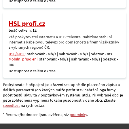
Dostupnost v celém okrese.
HSL profi.cz
testů celkem:
12
Váš poskytovatel internetu a IPTV televize. Nabízíme stabilní
internet a kabelovou televizi pro domácnosti a firemní zákazníky
z vybraných regionů ČR.
DSL/ADSL
: stahování: - Mb/s | nahrávání: - Mb/s | odezva: - ms
Mobilní připojení
: stahování: - Mb/s | nahrávání: - Mb/s | odezva: -
ms
Dostupnost v celém okrese.
Poskytovatelé připojení jsou řazeni sestupně dle placenéno zápisu a
dalších parametrů (do kterých může patřit stav nahrání loga firmy,
počet testů, aktivita v poptávkovém systému, atd.). Při vybrané obci je
ještě zohledněna vyplněná lokální pusobnost v dané obci. Zkuste
speedtest
na rychlost.cz.
* Recenze/hodnocení jsou ověřena, viz
podmínky
.