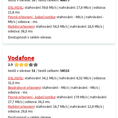
testů v okrese:
59
/ testů celkem:
48875
DSL/ADSL
: stahování: 59,6 Mb/s | nahrávání: 17,6 Mb/s | odezva:
21,8 ms
Pevné připojení - kabel/optika
: stahování: - Mb/s | nahrávání: -
Mb/s | odezva: - ms
Mobilní připojení
: stahování: 54,5 Mb/s | nahrávání: 18,5 Mb/s |
odezva: 38,5 ms
Dostupnost v celém okrese.
Vodafone
2.9
testů v okrese:
51
/ testů celkem:
54533
DSL/ADSL
: stahování: 34,1 Mb/s | nahrávání: 8,52 Mb/s | odezva:
31,5 ms
Bezdrátové připojení
: stahování: - Mb/s | nahrávání: - Mb/s |
odezva: - ms
Pevné připojení - kabel/optika
: stahování: 179 Mb/s | nahrávání:
27,7 Mb/s | odezva: 34,3 ms
Mobilní připojení
: stahování: 16,7 Mb/s | nahrávání: 12,9 Mb/s |
odezva: 29,8 ms
Dostupnost v celém okrese.