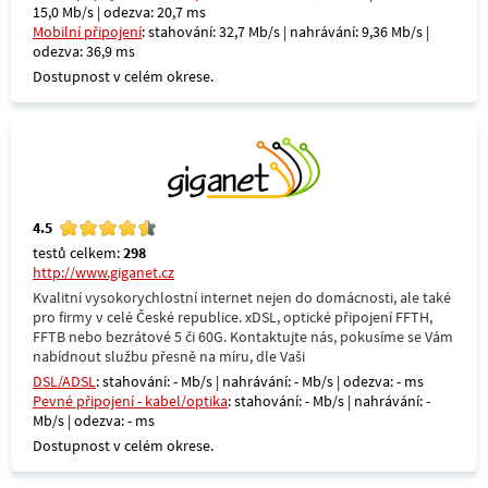
15,0 Mb/s | odezva: 20,7 ms
Mobilní připojení
: stahování: 32,7 Mb/s | nahrávání: 9,36 Mb/s |
odezva: 36,9 ms
Dostupnost v celém okrese.
4.5
testů celkem:
298
http://www.giganet.cz
Kvalitní vysokorychlostní internet nejen do domácnosti, ale také
pro firmy v celé České republice. xDSL, optické připojení FFTH,
FFTB nebo bezrátové 5 či 60G. Kontaktujte nás, pokusíme se Vám
nabídnout službu přesně na míru, dle Vaši
DSL/ADSL
: stahování: - Mb/s | nahrávání: - Mb/s | odezva: - ms
Pevné připojení - kabel/optika
: stahování: - Mb/s | nahrávání: -
Mb/s | odezva: - ms
Dostupnost v celém okrese.