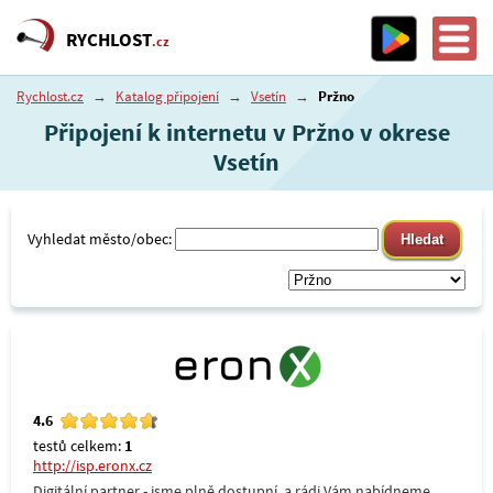
RYCHLOST
.cz
Rychlost.cz
→
Katalog připojení
→
Vsetín
→
Pržno
Připojení k internetu v Pržno v okrese
Vsetín
Vyhledat město/obec:
4.6
testů celkem:
1
http://isp.eronx.cz
Digitální partner - jsme plně dostupní, a rádi Vám nabídneme