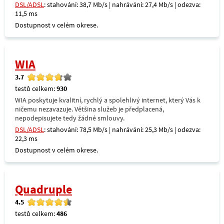
DSL/ADSL
: stahování: 38,7 Mb/s | nahrávání: 27,4 Mb/s | odezva:
11,5 ms
Dostupnost v celém okrese.
WIA
3.7
testů celkem:
930
WIA poskytuje kvalitní, rychlý a spolehlivý internet, který Vás k
ničemu nezavazuje. Většina služeb je předplacená,
nepodepisujete tedy žádné smlouvy.
DSL/ADSL
: stahování: 78,5 Mb/s | nahrávání: 25,3 Mb/s | odezva:
22,3 ms
Dostupnost v celém okrese.
Quadruple
4.5
testů celkem:
486