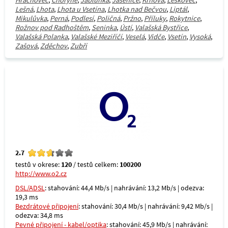
Hrachovec
,
Choryně
,
Jablůnka
,
Jasenice
,
Krhová
,
Leskovec
,
Lešná
,
Lhota
,
Lhota u Vsetína
,
Lhotka nad Bečvou
,
Liptál
,
Mikulůvka
,
Perná
,
Podlesí
,
Poličná
,
Pržno
,
Příluky
,
Rokytnice
,
Rožnov pod Radhoštěm
,
Seninka
,
Ústí
,
Valašská Bystřice
,
Valašská Polanka
,
Valašské Meziříčí
,
Veselá
,
Vidče
,
Vsetín
,
Vysoká
,
Zašová
,
Zděchov
,
Zubří
2.7
testů v okrese:
120
/ testů celkem:
100200
http://www.o2.cz
DSL/ADSL
: stahování: 44,4 Mb/s | nahrávání: 13,2 Mb/s | odezva:
19,3 ms
Bezdrátové připojení
: stahování: 30,4 Mb/s | nahrávání: 9,42 Mb/s |
odezva: 34,8 ms
Pevné připojení - kabel/optika
: stahování: 45,9 Mb/s | nahrávání: