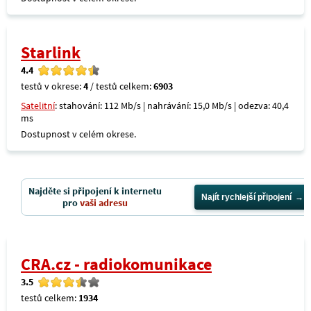
Starlink
4.4
testů v okrese:
4
/ testů celkem:
6903
Satelitní
: stahování: 112 Mb/s | nahrávání: 15,0 Mb/s | odezva: 40,4
ms
Dostupnost v celém okrese.
Najděte si připojení k internetu
Najít rychlejší připojení
pro
vaši adresu
CRA.cz - radiokomunikace
3.5
testů celkem:
1934