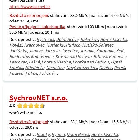
testů celkem:
1582
https://www.ceznet.cz
Bezdrátové připojení
: stahování: 33,0 Mb/s | nahrávání: 6,09 Mb/s |
odezva: 19,3 ms
Pevné připojení - kabel/optika
: stahování: 103 Mb/s | nahrávání:
35,5 Mb/s | odezva: 10,1 ms
Dostupnost v:
Bystřička
,
Dolní Bečva
,
Halenkov
,
Horní Jasenka
,
Hovězí
,
Hrachovec
,
Huslenky
,
Hutisko
,
Hutisko-Solanec
,
Jablůnka
,
Janová
,
Jarcová
,
Jasenice
,
Juřinka
,
Karolinka
,
Kelč
,
Kladeruby
,
Komárovice
,
Krásno nad Bečvou
,
Krhová
,
Kunovice
,
Leskovec
,
Lešná
,
Lhota u Vsetína
,
Lhotka nad Bečvou
,
Liptál
,
Loučka
,
Mikulůvka
,
Němetice
,
Nový Hrozenkov
,
Oznice
,
Perná
,
Podlesí
,
Police
,
Poličná
, ...
SychrovNET s.r.o.
4.6
testů celkem:
356
Bezdrátové připojení
: stahování: 38,1 Mb/s | nahrávání: 15,6 Mb/s |
odezva: 26,0 ms
Dostupnost v:
Branky
,
Bynina
,
Dolní Bečva
,
Horní Jasenka
,