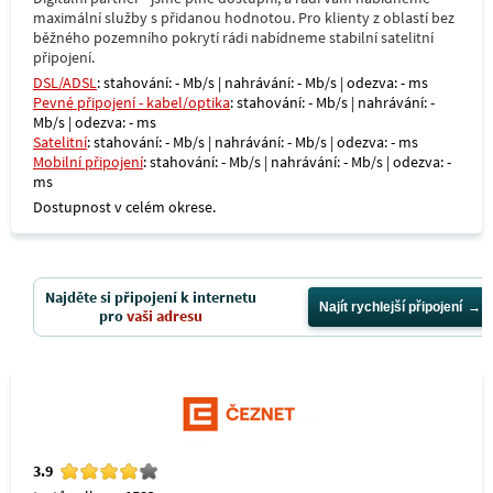
maximální služby s přidanou hodnotou. Pro klienty z oblastí bez
běžného pozemního pokrytí rádi nabídneme stabilní satelitní
připojení.
DSL/ADSL
: stahování: - Mb/s | nahrávání: - Mb/s | odezva: - ms
Pevné připojení - kabel/optika
: stahování: - Mb/s | nahrávání: -
Mb/s | odezva: - ms
Satelitní
: stahování: - Mb/s | nahrávání: - Mb/s | odezva: - ms
Mobilní připojení
: stahování: - Mb/s | nahrávání: - Mb/s | odezva: -
ms
Dostupnost v celém okrese.
Najděte si připojení k internetu
Najít rychlejší připojení
pro
vaši adresu
3.9