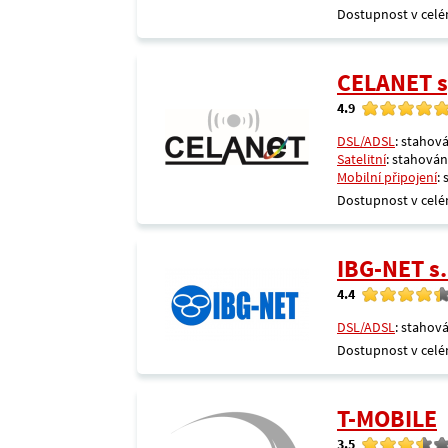
Dostupnost v celé
CELANET sp
4.9
DSL/ADSL
: stahová
Satelitní
: stahování
Mobilní připojení
:
Dostupnost v celé
IBG-NET s.
4.4
DSL/ADSL
: stahová
Dostupnost v celé
T-MOBILE
3.5