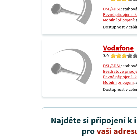
DSL/ADSL
: stahová
Pevné připojení - 
Mobilní připojení
:
Dostupnost v celé
Vodafone
2.9
DSL/ADSL
: stahová
Bezdrátové připoj
Pevné připojení - 
Mobilní připojení
:
Dostupnost v celé
Najděte si připojení k 
pro
vaši adres