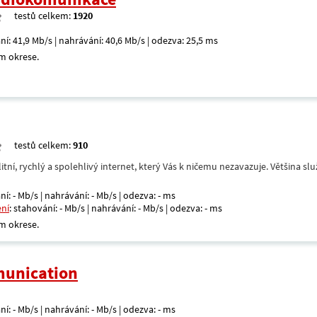
testů celkem:
1920
ní: 41,9 Mb/s | nahrávání: 40,6 Mb/s | odezva: 25,5 ms
m okrese.
testů celkem:
910
itní, rychlý a spolehlivý internet, který Vás k ničemu nezavazuje. Většina s
ní: - Mb/s | nahrávání: - Mb/s | odezva: - ms
ení
: stahování: - Mb/s | nahrávání: - Mb/s | odezva: - ms
m okrese.
unication
ní: - Mb/s | nahrávání: - Mb/s | odezva: - ms