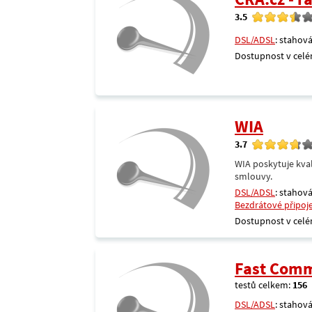
3.5
DSL/ADSL
: stahová
Dostupnost v celé
WIA
3.7
WIA poskytuje kval
smlouvy.
DSL/ADSL
: stahová
Bezdrátové připoj
Dostupnost v celé
Fast Comm
testů celkem:
156
DSL/ADSL
: stahová