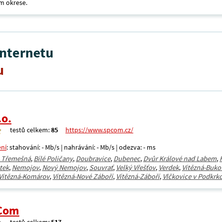
m okrese.
internetu
u
.o.
testů celkem:
85
https://www.spcom.cz/
ení
: stahování: - Mb/s | nahrávání: - Mb/s | odezva: - ms
á Třemešná
,
Bílé Poličany
,
Doubravice
,
Dubenec
,
Dvůr Králové nad Labem
,
tek
,
Nemojov
,
Nový Nemojov
,
Souvrať
,
Velký Vřešťov
,
Verdek
,
Vítězná-Buko
Vítězná-Komárov
,
Vítězná-Nové Záboří
,
Vítězná-Záboří
,
Vlčkovice v Podkrk
.Com