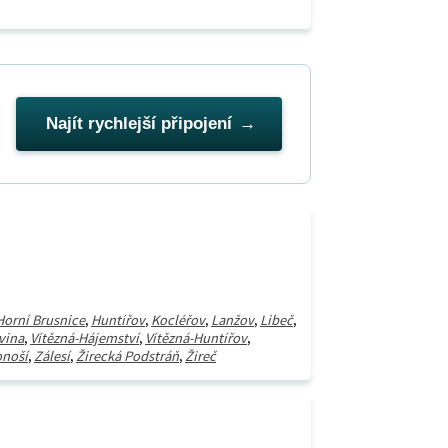
Najít rychlejší připojení
Horní Brusnice
,
Huntířov
,
Kocléřov
,
Lanžov
,
Libeč
,
vina
,
Vítězná-Hájemství
,
Vítězná-Huntířov
,
onoší
,
Zálesí
,
Žirecká Podstráň
,
Žireč