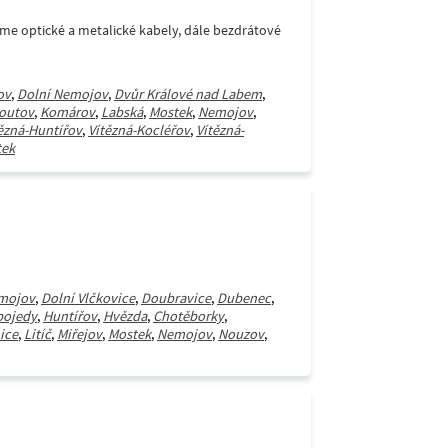
áme optické a metalické kabely, dále bezdrátové
ov
,
Dolní Nemojov
,
Dvůr Králové nad Labem
,
outov
,
Komárov
,
Labská
,
Mostek
,
Nemojov
,
ězná-Huntířov
,
Vítězná-Kocléřov
,
Vítězná-
tek
mojov
,
Dolní Vlčkovice
,
Doubravice
,
Dubenec
,
bojedy
,
Huntířov
,
Hvězda
,
Chotěborky
,
ice
,
Litíč
,
Miřejov
,
Mostek
,
Nemojov
,
Nouzov
,