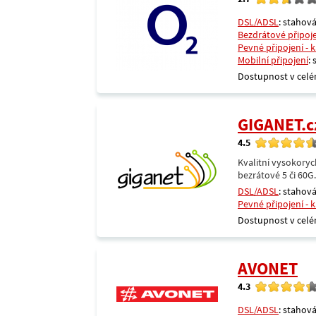
DSL/ADSL
: stahová
Bezdrátové připoj
Pevné připojení - 
Mobilní připojení
:
Dostupnost v celé
GIGANET.c
4.5
Kvalitní vysokoryc
bezrátové 5 či 60G
DSL/ADSL
: stahová
Pevné připojení - 
Dostupnost v celé
AVONET
4.3
DSL/ADSL
: stahová