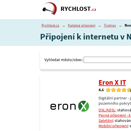
RYCHLOST
.cz
Rychlost.cz
→
Katalog připojení
→
Trutnov
→
Ne
Připojení k internetu v
Vyhledat město/obec:
Eron X IT
4.6
Digitální partner 
pozemního pokrytí 
DSL/ADSL
: stahová
Pevné připojení - 
Satelitní
: stahování
Mobilní připojení
: