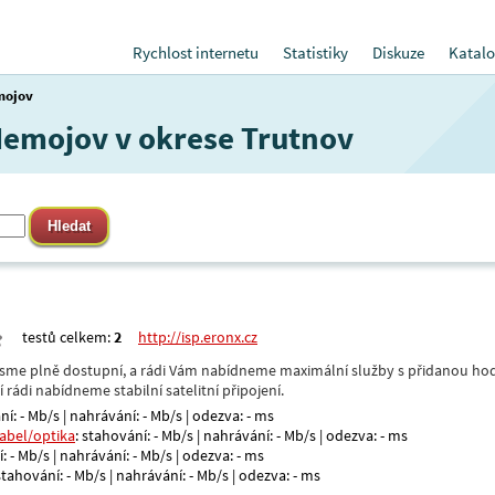
Rychlost internetu
Statistiky
Diskuze
Katalo
mojov
 Nemojov v okrese Trutnov
testů celkem:
2
http://isp.eronx.cz
- jsme plně dostupní, a rádi Vám nabídneme maximální služby s přidanou hod
rádi nabídneme stabilní satelitní připojení.
ní: - Mb/s | nahrávání: - Mb/s | odezva: - ms
kabel/optika
: stahování: - Mb/s | nahrávání: - Mb/s | odezva: - ms
: - Mb/s | nahrávání: - Mb/s | odezva: - ms
 stahování: - Mb/s | nahrávání: - Mb/s | odezva: - ms