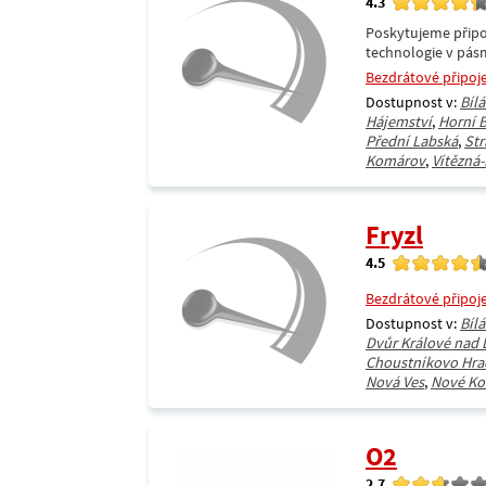
4.3
Poskytujeme připoj
technologie v pásm
Bezdrátové připoj
Dostupnost v:
Bíl
Hájemství
,
Horní 
Přední Labská
,
Str
Komárov
,
Vítězná
Fryzl
4.5
Bezdrátové připoj
Dostupnost v:
Bíl
Dvůr Králové nad
Choustníkovo Hra
Nová Ves
,
Nové Ko
O2
2.7