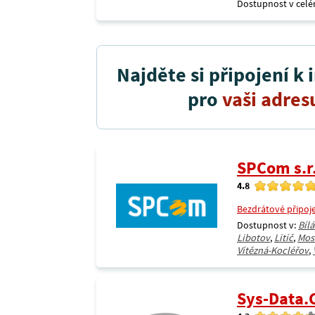
Dostupnost v celé
Najděte si připojení k 
pro
vaši adres
SPCom s.r
4.8
Bezdrátové připoj
Dostupnost v:
Bíl
Libotov
,
Litíč
,
Mos
Vítězná-Kocléřov
,
Sys-Data