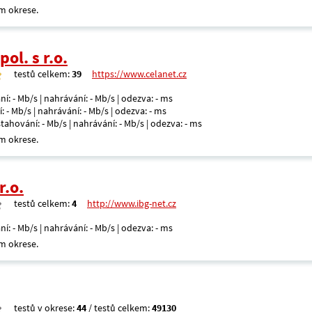
m okrese.
ol. s r.o.
testů celkem:
39
https://www.celanet.cz
ní: - Mb/s | nahrávání: - Mb/s | odezva: - ms
: - Mb/s | nahrávání: - Mb/s | odezva: - ms
 stahování: - Mb/s | nahrávání: - Mb/s | odezva: - ms
m okrese.
r.o.
testů celkem:
4
http://www.ibg-net.cz
ní: - Mb/s | nahrávání: - Mb/s | odezva: - ms
m okrese.
testů v okrese:
44
/ testů celkem:
49130