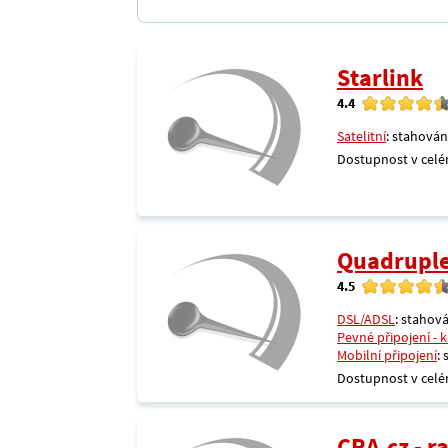
Starlink
4.4
Satelitní
: stahován
Dostupnost v celé
Quadrupl
4.5
DSL/ADSL
: stahová
Pevné připojení - 
Mobilní připojení
:
Dostupnost v celé
CRA.cz - 