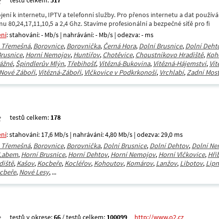
testů celkem:
517
ení k internetu, IPTV a telefonní služby. Pro přenos internetu a dat použív
u 80,24,17,11,10,5 a 2,4 Ghz. Stavíme profesionální a bezpečné síťě pro fi
ení
: stahování: - Mb/s | nahrávání: - Mb/s | odezva: - ms
á Třemešná
,
Borovnice
,
Borovnička
,
Černá Hora
,
Dolní Brusnice
,
Dolní Deht
Brusnice
,
Horní Nemojov
,
Huntířov
,
Chotěvice
,
Choustníkovo Hradiště
,
Koh
ážné
,
Špindlerův Mlýn
,
Třebihošť
,
Vítězná-Bukovina
,
Vítězná-Hájemství
,
Vít
-Nové Záboří
,
Vítězná-Záboří
,
Vlčkovice v Podkrkonoší
,
Vrchlabí
,
Zadní Mos
testů celkem:
178
ení
: stahování: 17,6 Mb/s | nahrávání: 4,80 Mb/s | odezva: 29,0 ms
á Třemešná
,
Borovnice
,
Borovnička
,
Dolní Brusnice
,
Dolní Dehtov
,
Dolní Ne
 Labem
,
Horní Brusnice
,
Horní Dehtov
,
Horní Nemojov
,
Horní Vlčkovice
,
Hři
diště
,
Kašov
,
Kocbeře
,
Kocléřov
,
Kohoutov
,
Komárov
,
Lanžov
,
Libotov
,
Lipn
cbeře
,
Nové Lesy
, ...
testů v okrese:
66
/ testů celkem:
100099
http://www.o2.cz