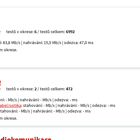
testů v okrese:
6
/ testů celkem:
6992
í: 83,8 Mb/s | nahrávání: 15,5 Mb/s | odezva: 47,0 ms
m okrese.
e
testů v okrese:
2
/ testů celkem:
472
ní: - Mb/s | nahrávání: - Mb/s | odezva: - ms
kabel/optika
: stahování: - Mb/s | nahrávání: - Mb/s | odezva: - ms
 stahování: - Mb/s | nahrávání: - Mb/s | odezva: - ms
m okrese.
radiokomunikace