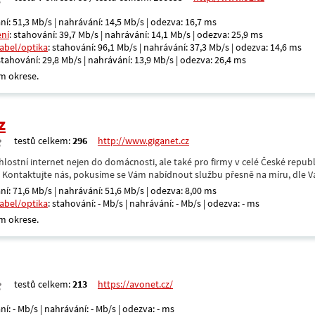
ní: 51,3 Mb/s | nahrávání: 14,5 Mb/s | odezva: 16,7 ms
ení
: stahování: 39,7 Mb/s | nahrávání: 14,1 Mb/s | odezva: 25,9 ms
kabel/optika
: stahování: 96,1 Mb/s | nahrávání: 37,3 Mb/s | odezva: 14,6 ms
 stahování: 29,8 Mb/s | nahrávání: 13,9 Mb/s | odezva: 26,4 ms
m okrese.
z
testů celkem:
296
http://www.giganet.cz
hlostní internet nejen do domácnosti, ale také pro firmy v celé České repub
. Kontaktujte nás, pokusíme se Vám nabídnout službu přesně na míru, dle V
ní: 71,6 Mb/s | nahrávání: 51,6 Mb/s | odezva: 8,00 ms
kabel/optika
: stahování: - Mb/s | nahrávání: - Mb/s | odezva: - ms
m okrese.
testů celkem:
213
https://avonet.cz/
ní: - Mb/s | nahrávání: - Mb/s | odezva: - ms