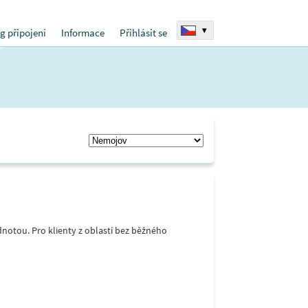
▾
g připojení
Informace
Přihlásit se
notou. Pro klienty z oblastí bez běžného