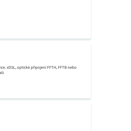
lice. xDSL, optické připojení FFTH, FFTB nebo
aši