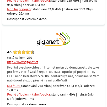
Pevné připojení - kabel/optika
: stahování: 155 Mb/s | nahrávání:
95,6 Mb/s | odezva: 17,4 ms
Mobilní připojení
: stahování: 24,9 Mb/s | nahrávání: 13,2 Mb/s |
odezva: 26,4 ms
Dostupnost v celém okrese.
4.5
testů celkem:
296
http://www.giganet.cz
Kvalitní vysokorychlostní internet nejen do domácnosti, ale také
pro firmy v celé České republice. xDSL, optické připojení FFTH,
FFTB nebo bezrátové 5 či 60G. Kontaktujte nás, pokusíme se Vám
nabídnout službu přesně na míru, dle Vaši
DSL/ADSL
: stahování: 248 Mb/s | nahrávání: 51,1 Mb/s | odezva:
17,0 ms
Pevné připojení - kabel/optika
: stahování: - Mb/s | nahrávání: -
Mb/s | odezva: - ms
Dostupnost v celém okrese.