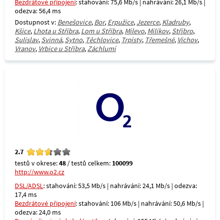
Bezdrátové připojení
: stahování: 75,6 Mb/s | nahrávání: 26,1 Mb/s |
odezva: 56,4 ms
Dostupnost v:
Benešovice
,
Bor
,
Erpužice
,
Jezerce
,
Kladruby
,
Kšice
,
Lhota u Stříbra
,
Lom u Stříbra
,
Milevo
,
Milíkov
,
Stříbro
,
Sulislav
,
Svinná
,
Sytno
,
Těchlovice
,
Trpísty
,
Třemešné
,
Víchov
,
Vranov
,
Vrbice u Stříbra
,
Záchlumí
2.7
testů v okrese:
48
/ testů celkem:
100099
http://www.o2.cz
DSL/ADSL
: stahování: 53,5 Mb/s | nahrávání: 24,1 Mb/s | odezva:
17,4 ms
Bezdrátové připojení
: stahování: 106 Mb/s | nahrávání: 50,6 Mb/s |
odezva: 24,0 ms