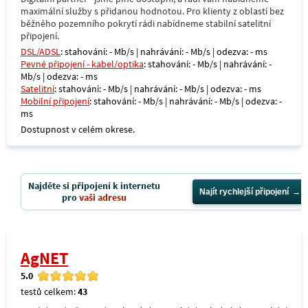
maximální služby s přidanou hodnotou. Pro klienty z oblastí bez
běžného pozemního pokrytí rádi nabídneme stabilní satelitní
připojení.
DSL/ADSL
: stahování: - Mb/s | nahrávání: - Mb/s | odezva: - ms
Pevné připojení - kabel/optika
: stahování: - Mb/s | nahrávání: -
Mb/s | odezva: - ms
Satelitní
: stahování: - Mb/s | nahrávání: - Mb/s | odezva: - ms
Mobilní připojení
: stahování: - Mb/s | nahrávání: - Mb/s | odezva: -
ms
Dostupnost v celém okrese.
Najděte si připojení k internetu
Najít rychlejší připojení
pro
vaši adresu
AgNET
5.0
testů celkem:
43