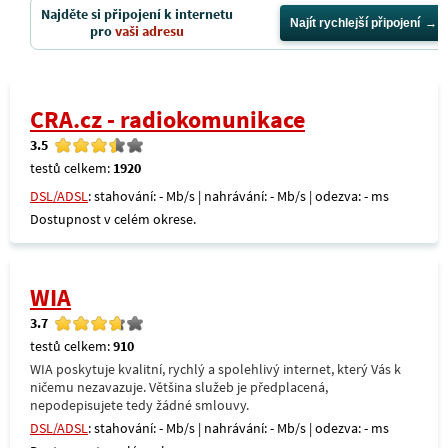
Najděte si připojení k internetu
Najít rychlejší připojení
pro
vaši adresu
CRA.cz - radiokomunikace
3.5
testů celkem:
1920
DSL/ADSL
: stahování: - Mb/s | nahrávání: - Mb/s | odezva: - ms
Dostupnost v celém okrese.
WIA
3.7
testů celkem:
910
WIA poskytuje kvalitní, rychlý a spolehlivý internet, který Vás k
ničemu nezavazuje. Většina služeb je předplacená,
nepodepisujete tedy žádné smlouvy.
DSL/ADSL
: stahování: - Mb/s | nahrávání: - Mb/s | odezva: - ms