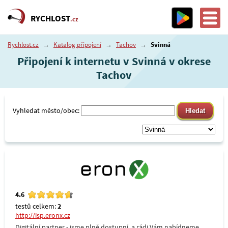
RYCHLOST
.cz
Rychlost.cz
→
Katalog připojení
→
Tachov
→
Svinná
Připojení k internetu v Svinná v okrese
Tachov
Vyhledat město/obec:
4.6
testů celkem:
2
http://isp.eronx.cz
Digitální partner - jsme plně dostupní, a rádi Vám nabídneme