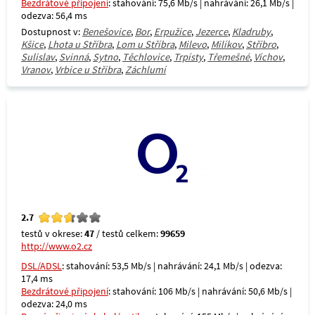
Bezdrátové připojení
: stahování: 75,6 Mb/s | nahrávání: 26,1 Mb/s |
odezva: 56,4 ms
Dostupnost v:
Benešovice
,
Bor
,
Erpužice
,
Jezerce
,
Kladruby
,
Kšice
,
Lhota u Stříbra
,
Lom u Stříbra
,
Milevo
,
Milíkov
,
Stříbro
,
Sulislav
,
Svinná
,
Sytno
,
Těchlovice
,
Trpísty
,
Třemešné
,
Víchov
,
Vranov
,
Vrbice u Stříbra
,
Záchlumí
2.7
testů v okrese:
47
/ testů celkem:
99659
http://www.o2.cz
DSL/ADSL
: stahování: 53,5 Mb/s | nahrávání: 24,1 Mb/s | odezva:
17,4 ms
Bezdrátové připojení
: stahování: 106 Mb/s | nahrávání: 50,6 Mb/s |
odezva: 24,0 ms