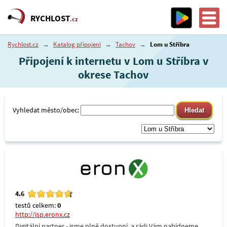
RYCHLOST
.cz
Rychlost.cz
→
Katalog připojení
→
Tachov
→
Lom u Stříbra
Připojení k internetu v Lom u Stříbra v
okrese Tachov
Vyhledat město/obec:
4.6
testů celkem:
0
http://isp.eronx.cz
Digitální partner - jsme plně dostupní, a rádi Vám nabídneme