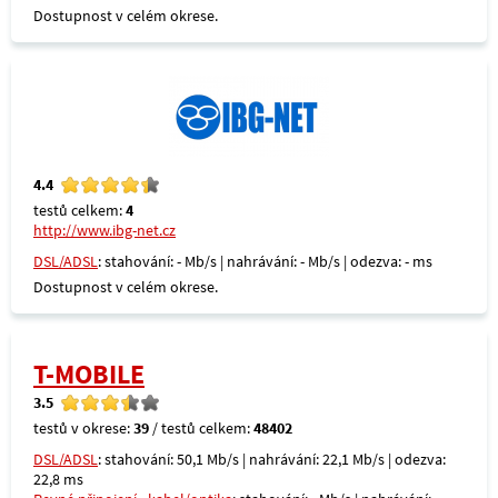
Dostupnost v celém okrese.
4.4
testů celkem:
4
http://www.ibg-net.cz
DSL/ADSL
: stahování: - Mb/s | nahrávání: - Mb/s | odezva: - ms
Dostupnost v celém okrese.
T-MOBILE
3.5
testů v okrese:
39
/ testů celkem:
48402
DSL/ADSL
: stahování: 50,1 Mb/s | nahrávání: 22,1 Mb/s | odezva:
22,8 ms