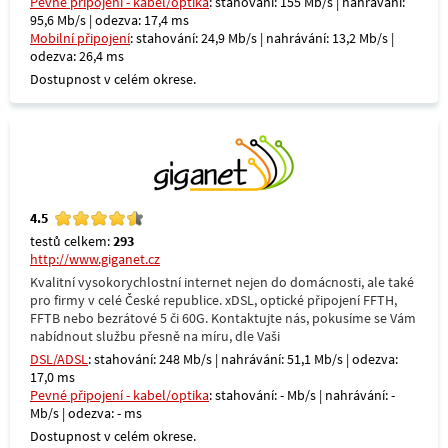
Pevné připojení - kabel/optika
: stahování: 155 Mb/s | nahrávání:
95,6 Mb/s | odezva: 17,4 ms
Mobilní připojení
: stahování: 24,9 Mb/s | nahrávání: 13,2 Mb/s |
odezva: 26,4 ms
Dostupnost v celém okrese.
4.5
testů celkem:
293
http://www.giganet.cz
Kvalitní vysokorychlostní internet nejen do domácnosti, ale také
pro firmy v celé České republice. xDSL, optické připojení FFTH,
FFTB nebo bezrátové 5 či 60G. Kontaktujte nás, pokusíme se Vám
nabídnout službu přesně na míru, dle Vaši
DSL/ADSL
: stahování: 248 Mb/s | nahrávání: 51,1 Mb/s | odezva:
17,0 ms
Pevné připojení - kabel/optika
: stahování: - Mb/s | nahrávání: -
Mb/s | odezva: - ms
Dostupnost v celém okrese.