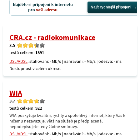
Najděte si připojení k internetu
Najít rychlejší připojení
pro
vaši adresu
CRA.cz - radiokomunikace
3.5
testů celkem:
1891
DSL/ADSL
: stahování: - Mb/s | nahrávání: - Mb/s | odezva: - ms
Dostupnost v celém okrese.
WIA
3.7
testů celkem:
922
WIA poskytuje kvalitní, rychlý a spolehlivý internet, který Vás k
ničemu nezavazuje. Většina služeb je předplacená,
nepodepisujete tedy žádné smlouvy.
DSL/ADSL
: stahování: - Mb/s | nahrávání: - Mb/s | odezva: - ms