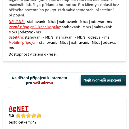
maximální služby s přidanou hodnotou. Pro klienty z oblastí bez
běžného pozemního pokrytí rádi nabídneme stabilní satelitní
připojení.
DSL/ADSL
: stahování: - Mb/s | nahrávání: - Mb/s | odezva: - ms
Pevné připojení - kabel/optika
: stahování: - Mb/s | nahrávání: -
Mb/s | odezva: - ms
Satelitní
: stahování: - Mb/s | nahrávání: - Mb/s | odezva: - ms
Mobilní připojení
: stahování: - Mb/s | nahrávání: - Mb/s | odezva: -
ms
Dostupnost v celém okrese.
Najděte si připojení k internetu
Najít rychlejší připojení
pro
vaši adresu
AgNET
5.0
testů celkem:
47