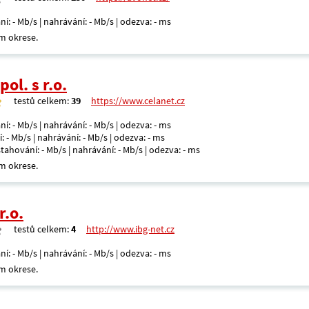
ní: - Mb/s | nahrávání: - Mb/s | odezva: - ms
m okrese.
ol. s r.o.
testů celkem:
39
https://www.celanet.cz
ní: - Mb/s | nahrávání: - Mb/s | odezva: - ms
: - Mb/s | nahrávání: - Mb/s | odezva: - ms
 stahování: - Mb/s | nahrávání: - Mb/s | odezva: - ms
m okrese.
r.o.
testů celkem:
4
http://www.ibg-net.cz
ní: - Mb/s | nahrávání: - Mb/s | odezva: - ms
m okrese.