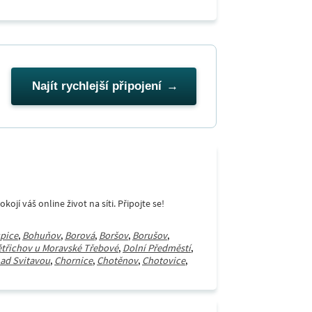
Najít rychlejší připojení
í váš online život na síti. Připojte se!
pice
,
Bohuňov
,
Borová
,
Boršov
,
Borušov
,
třichov u Moravské Třebové
,
Dolní Předměstí
,
ad Svitavou
,
Chornice
,
Chotěnov
,
Chotovice
,