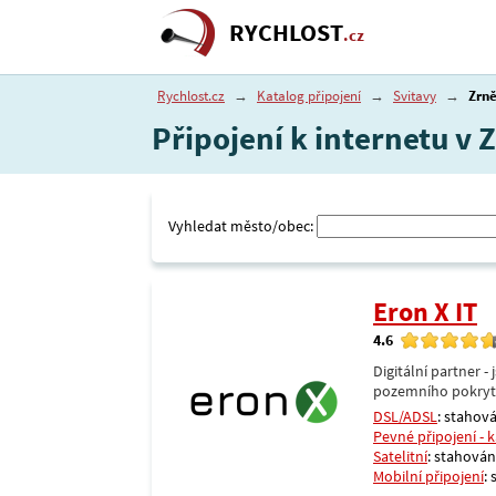
RYCHLOST
.cz
Rychlost.cz
→
Katalog připojení
→
Svitavy
→
Zrně
Připojení k internetu v 
Vyhledat město/obec:
Eron X IT
4.6
Digitální partner 
pozemního pokrytí 
DSL/ADSL
: stahová
Pevné připojení - 
Satelitní
: stahování
Mobilní připojení
: