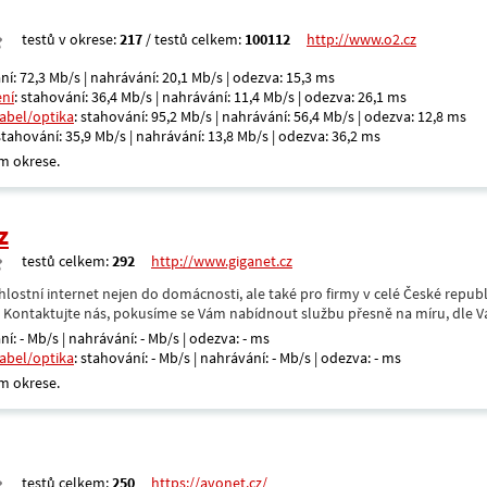
testů v okrese:
217
/ testů celkem:
100112
http://www.o2.cz
ní: 72,3 Mb/s | nahrávání: 20,1 Mb/s | odezva: 15,3 ms
ení
: stahování: 36,4 Mb/s | nahrávání: 11,4 Mb/s | odezva: 26,1 ms
kabel/optika
: stahování: 95,2 Mb/s | nahrávání: 56,4 Mb/s | odezva: 12,8 ms
 stahování: 35,9 Mb/s | nahrávání: 13,8 Mb/s | odezva: 36,2 ms
m okrese.
z
testů celkem:
292
http://www.giganet.cz
hlostní internet nejen do domácnosti, ale také pro firmy v celé České repub
. Kontaktujte nás, pokusíme se Vám nabídnout službu přesně na míru, dle V
ní: - Mb/s | nahrávání: - Mb/s | odezva: - ms
kabel/optika
: stahování: - Mb/s | nahrávání: - Mb/s | odezva: - ms
m okrese.
testů celkem:
250
https://avonet.cz/