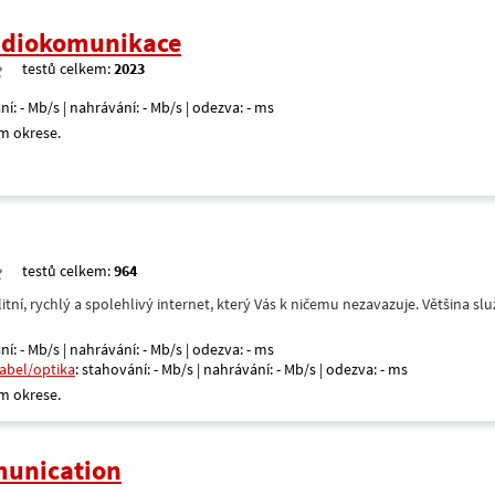
radiokomunikace
testů celkem:
2023
ní: - Mb/s | nahrávání: - Mb/s | odezva: - ms
m okrese.
testů celkem:
964
itní, rychlý a spolehlivý internet, který Vás k ničemu nezavazuje. Většina s
ní: - Mb/s | nahrávání: - Mb/s | odezva: - ms
kabel/optika
: stahování: - Mb/s | nahrávání: - Mb/s | odezva: - ms
m okrese.
unication