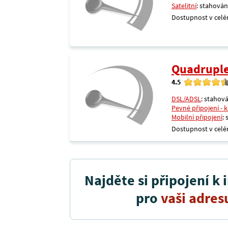
Satelitní
: stahován
Dostupnost v celé
Quadrupl
4.5
DSL/ADSL
: stahová
Pevné připojení - 
Mobilní připojení
:
Dostupnost v celé
Najděte si připojení k 
pro
vaši adres