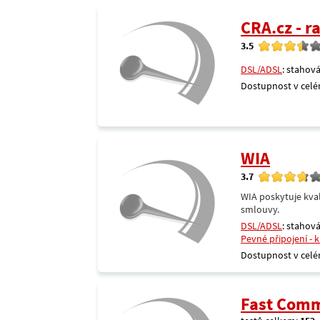
CRA.cz - 
3.5
DSL/ADSL
: stahová
Dostupnost v celé
WIA
3.7
WIA poskytuje kval
smlouvy.
DSL/ADSL
: stahová
Pevné připojení - 
Dostupnost v celé
Fast Comm