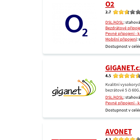
O2
2.7
DSL/ADSL
: stahová
Bezdrátové připoj
Pevné připojení - 
Mobilní připojení
:
Dostupnost v celé
GIGANET.c
4.5
Kvalitní vysokoryc
bezrátové 5 či 60G
DSL/ADSL
: stahová
Pevné připojení - 
Dostupnost v celé
AVONET
4.3