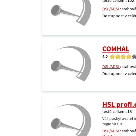
testů celkem:
152
DSL/ADSL
: stahová
Dostupnost v celé
COMHAL
4.2
DSL/ADSL
: stahová
Dostupnost v celé
HSL profi.
testů celkem:
13
Váš poskytovatel i
regionů ČR.
DSL/ADSL
: stahová