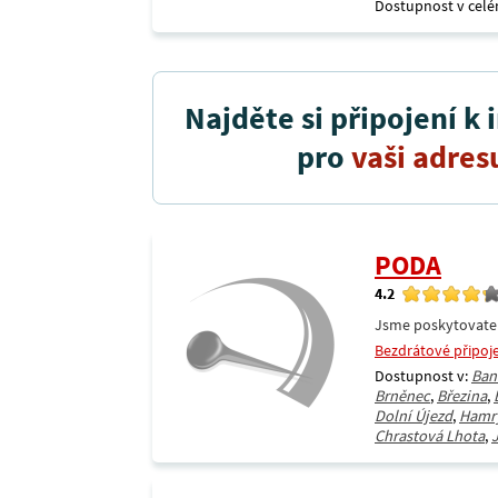
Dostupnost v celé
Najděte si připojení k 
pro
vaši adres
PODA
4.2
Jsme poskytovatel 
Bezdrátové připoj
Dostupnost v:
Ban
Brněnec
,
Březina
,
Dolní Újezd
,
Hamr
Chrastová Lhota
,