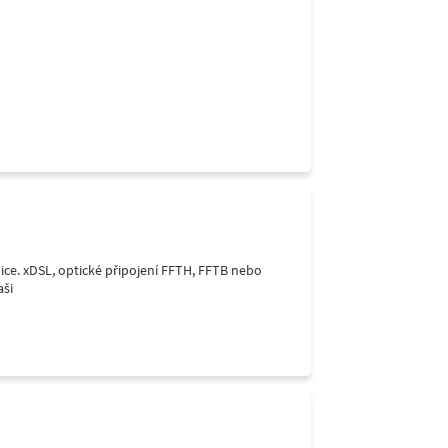
lice. xDSL, optické připojení FFTH, FFTB nebo
aši