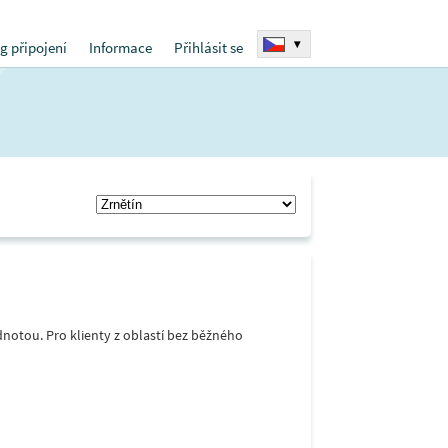
▾
g připojení
Informace
Přihlásit se
notou. Pro klienty z oblastí bez běžného