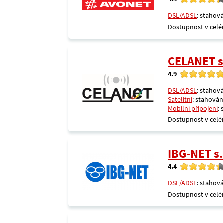
DSL/ADSL
: stahová
Dostupnost v celé
CELANET sp
4.9
DSL/ADSL
: stahová
Satelitní
: stahování
Mobilní připojení
:
Dostupnost v celé
IBG-NET s.
4.4
DSL/ADSL
: stahová
Dostupnost v celé