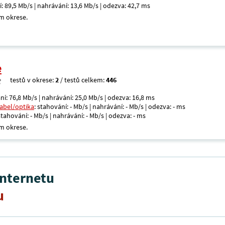
í: 89,5 Mb/s | nahrávání: 13,6 Mb/s | odezva: 42,7 ms
m okrese.
e
testů v okrese:
2
/ testů celkem:
446
ní: 76,8 Mb/s | nahrávání: 25,0 Mb/s | odezva: 16,8 ms
kabel/optika
: stahování: - Mb/s | nahrávání: - Mb/s | odezva: - ms
 stahování: - Mb/s | nahrávání: - Mb/s | odezva: - ms
m okrese.
internetu
u