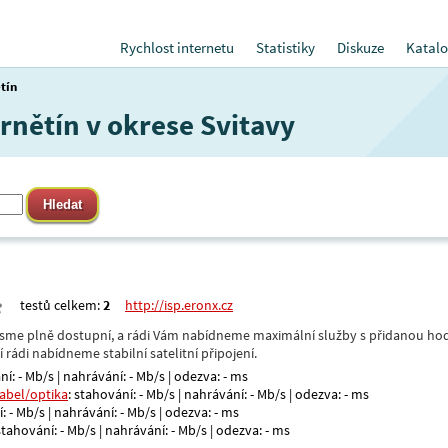
Rychlost internetu
Statistiky
Diskuze
Katalo
tín
Zrnětín v okrese Svitavy
testů celkem:
2
http://isp.eronx.cz
- jsme plně dostupní, a rádi Vám nabídneme maximální služby s přidanou hod
rádi nabídneme stabilní satelitní připojení.
ní: - Mb/s | nahrávání: - Mb/s | odezva: - ms
kabel/optika
: stahování: - Mb/s | nahrávání: - Mb/s | odezva: - ms
: - Mb/s | nahrávání: - Mb/s | odezva: - ms
 stahování: - Mb/s | nahrávání: - Mb/s | odezva: - ms