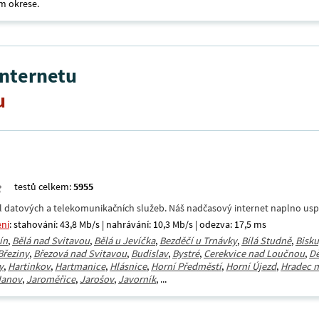
m okrese.
internetu
u
testů celkem:
5955
datových a telekomunikačních služeb. Náš nadčasový internet naplno uspokoj
ení
: stahování: 43,8 Mb/s | nahrávání: 10,3 Mb/s | odezva: 17,5 ms
ín
,
Bělá nad Svitavou
,
Bělá u Jevíčka
,
Bezděčí u Trnávky
,
Bílá Studně
,
Bisku
Březiny
,
Březová nad Svitavou
,
Budislav
,
Bystré
,
Cerekvice nad Loučnou
,
Dě
y
,
Hartinkov
,
Hartmanice
,
Hlásnice
,
Horní Předměstí
,
Horní Újezd
,
Hradec n
Janov
,
Jaroměřice
,
Jarošov
,
Javorník
, ...