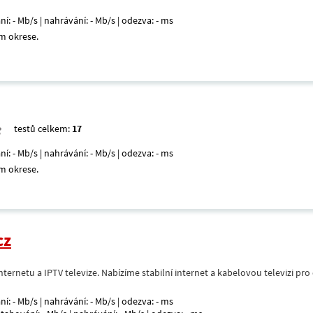
ní: - Mb/s | nahrávání: - Mb/s | odezva: - ms
m okrese.
testů celkem:
17
ní: - Mb/s | nahrávání: - Mb/s | odezva: - ms
m okrese.
cz
nternetu a IPTV televize. Nabízíme stabilní internet a kabelovou televizi pr
ní: - Mb/s | nahrávání: - Mb/s | odezva: - ms