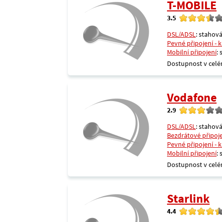
T-MOBILE
3.5
DSL/ADSL
: stahová
Pevné připojení - 
Mobilní připojení
:
Dostupnost v celé
Vodafone
2.9
DSL/ADSL
: stahová
Bezdrátové připoj
Pevné připojení - 
Mobilní připojení
:
Dostupnost v celé
Starlink
4.4