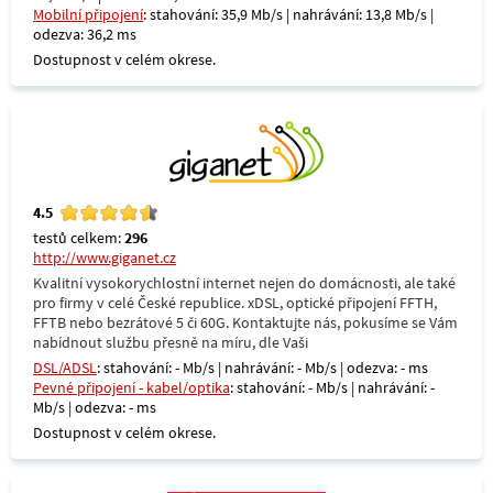
Mobilní připojení
: stahování: 35,9 Mb/s | nahrávání: 13,8 Mb/s |
odezva: 36,2 ms
Dostupnost v celém okrese.
4.5
testů celkem:
296
http://www.giganet.cz
Kvalitní vysokorychlostní internet nejen do domácnosti, ale také
pro firmy v celé České republice. xDSL, optické připojení FFTH,
FFTB nebo bezrátové 5 či 60G. Kontaktujte nás, pokusíme se Vám
nabídnout službu přesně na míru, dle Vaši
DSL/ADSL
: stahování: - Mb/s | nahrávání: - Mb/s | odezva: - ms
Pevné připojení - kabel/optika
: stahování: - Mb/s | nahrávání: -
Mb/s | odezva: - ms
Dostupnost v celém okrese.