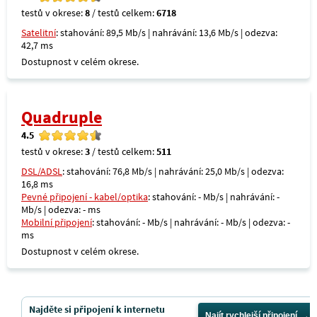
testů v okrese:
8
/ testů celkem:
6718
Satelitní
: stahování: 89,5 Mb/s | nahrávání: 13,6 Mb/s | odezva:
42,7 ms
Dostupnost v celém okrese.
Quadruple
4.5
testů v okrese:
3
/ testů celkem:
511
DSL/ADSL
: stahování: 76,8 Mb/s | nahrávání: 25,0 Mb/s | odezva:
16,8 ms
Pevné připojení - kabel/optika
: stahování: - Mb/s | nahrávání: -
Mb/s | odezva: - ms
Mobilní připojení
: stahování: - Mb/s | nahrávání: - Mb/s | odezva: -
ms
Dostupnost v celém okrese.
Najděte si připojení k internetu
Najít rychlejší připojení