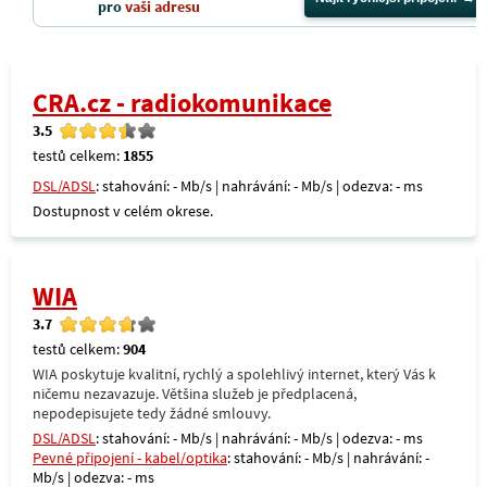
pro
vaši adresu
CRA.cz - radiokomunikace
3.5
testů celkem:
1855
DSL/ADSL
: stahování: - Mb/s | nahrávání: - Mb/s | odezva: - ms
Dostupnost v celém okrese.
WIA
3.7
testů celkem:
904
WIA poskytuje kvalitní, rychlý a spolehlivý internet, který Vás k
ničemu nezavazuje. Většina služeb je předplacená,
nepodepisujete tedy žádné smlouvy.
DSL/ADSL
: stahování: - Mb/s | nahrávání: - Mb/s | odezva: - ms
Pevné připojení - kabel/optika
: stahování: - Mb/s | nahrávání: -
Mb/s | odezva: - ms