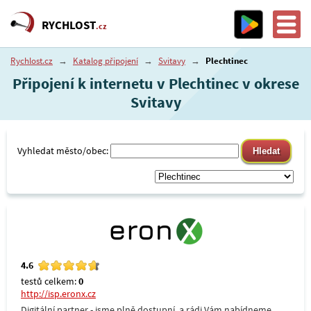
RYCHLOST
.cz
Rychlost.cz
→
Katalog připojení
→
Svitavy
→
Plechtinec
Připojení k internetu v Plechtinec v okrese
Svitavy
Vyhledat město/obec:
4.6
testů celkem:
0
http://isp.eronx.cz
Digitální partner - jsme plně dostupní, a rádi Vám nabídneme