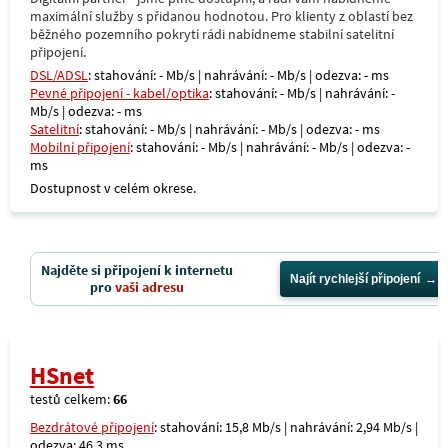
maximální služby s přidanou hodnotou. Pro klienty z oblastí bez
běžného pozemního pokrytí rádi nabídneme stabilní satelitní
připojení.
DSL/ADSL
: stahování: - Mb/s | nahrávání: - Mb/s | odezva: - ms
Pevné připojení - kabel/optika
: stahování: - Mb/s | nahrávání: -
Mb/s | odezva: - ms
Satelitní
: stahování: - Mb/s | nahrávání: - Mb/s | odezva: - ms
Mobilní připojení
: stahování: - Mb/s | nahrávání: - Mb/s | odezva: -
ms
Dostupnost v celém okrese.
Najděte si připojení k internetu
Najít rychlejší připojení
pro
vaši adresu
HSnet
testů celkem:
66
Bezdrátové připojení
: stahování: 15,8 Mb/s | nahrávání: 2,94 Mb/s |
odezva: 46,3 ms