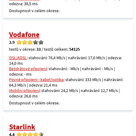
odezva: 38,5 ms
Dostupnost v celém okrese.
Vodafone
2.9
testů v okrese:
33
/ testů celkem:
54125
DSL/ADSL
: stahování: 76,4 Mb/s | nahrávání: 17,0 Mb/s | odezva:
14,0 ms
Bezdrátové připojení
: stahování: - Mb/s | nahrávání: - Mb/s |
odezva: - ms
Pevné připojení - kabel/optika
: stahování: 333 Mb/s | nahrávání:
64,3 Mb/s | odezva: 21,4 ms
Mobilní připojení
: stahování: 24,2 Mb/s | nahrávání: 12,7 Mb/s |
odezva: 26,6 ms
Dostupnost v celém okrese.
Starlink
4.4