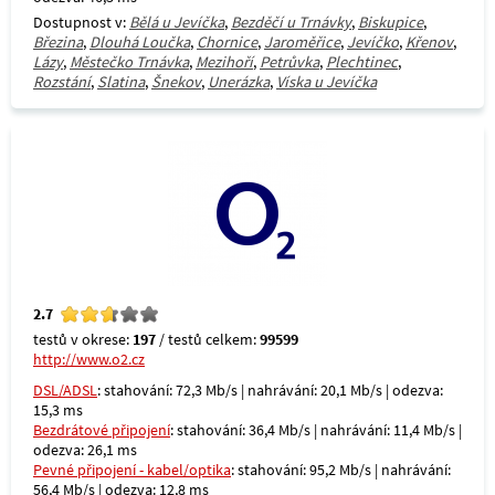
Dostupnost v:
Bělá u Jevíčka
,
Bezděčí u Trnávky
,
Biskupice
,
Březina
,
Dlouhá Loučka
,
Chornice
,
Jaroměřice
,
Jevíčko
,
Křenov
,
Lázy
,
Městečko Trnávka
,
Mezihoří
,
Petrůvka
,
Plechtinec
,
Rozstání
,
Slatina
,
Šnekov
,
Unerázka
,
Víska u Jevíčka
2.7
testů v okrese:
197
/ testů celkem:
99599
http://www.o2.cz
DSL/ADSL
: stahování: 72,3 Mb/s | nahrávání: 20,1 Mb/s | odezva:
15,3 ms
Bezdrátové připojení
: stahování: 36,4 Mb/s | nahrávání: 11,4 Mb/s |
odezva: 26,1 ms
Pevné připojení - kabel/optika
: stahování: 95,2 Mb/s | nahrávání:
56,4 Mb/s | odezva: 12,8 ms