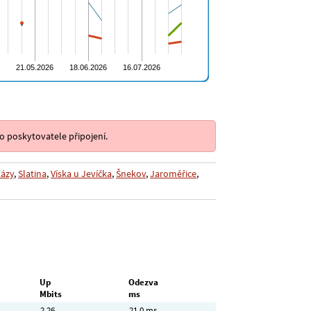
o poskytovatele připojení.
Lázy
,
Slatina
,
Víska u Jevíčka
,
Šnekov
,
Jaroměřice
,
Up
Odezva
Mbits
ms
2,26
21,0 ms