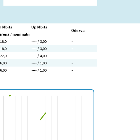
 Mbits
Up Mbits
Odezva
řená / nominální
 18,0
---- / 3,00
-
 18,0
---- / 3,00
-
 22,0
---- / 4,00
-
 6,00
---- / 1,00
-
 6,00
---- / 1,00
-