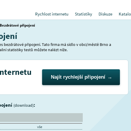
Rychlost internetu
Statistiky
Diskuze
Katalo
Bezdrátové připojení
ojení
es bezdrátové připojení. Tato firma má sídlo v obci/městě Brno a
ilní statistiky testů můžete nalézt níže.
internetu
Najít rychlejší připojení
ipojení
:
(download)
vše