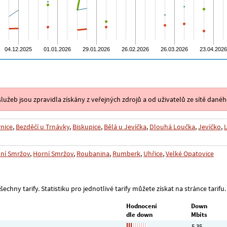
lužeb jsou zpravidla získány z veřejných zdrojů a od uživatelů ze sítě danéh
nice
,
Bezděčí u Trnávky
,
Biskupice
,
Bělá u Jevíčka
,
Dlouhá Loučka
,
Jevíčko
,
ní Smržov
,
Horní Smržov
,
Roubanina
,
Rumberk
,
Uhřice
,
Velké Opatovice
echny tarify. Statistiku pro jednotlivé tarify můžete získat na stránce tarifu.
Hodnocení
Down
dle down
Mbits
5,35