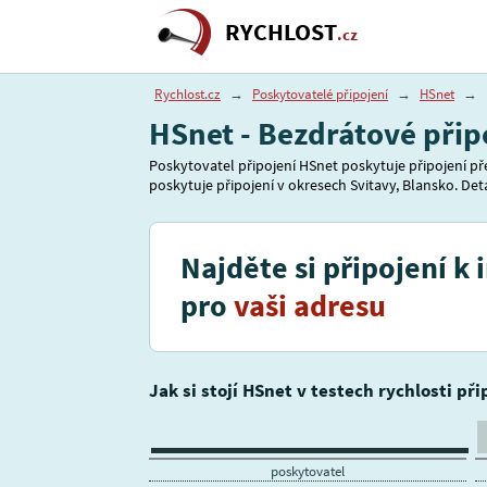
RYCHLOST
.cz
Rychlost.cz
→
Poskytovatelé připojení
→
HSnet
→
HSnet - Bezdrátové přip
Poskytovatel připojení HSnet poskytuje připojení př
poskytuje připojení v okresech Svitavy, Blansko. Deta
Najděte si připojení k 
pro
vaši adresu
Jak si stojí HSnet v testech rychlosti př
poskytovatel