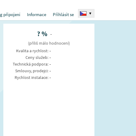
▾
g připojení
Informace
Přihlásit se
?
%
-
(příliš málo hodnocení)
Kvalita a rychlost:
-
Ceny služeb:
-
Technická podpora:
-
Smlouvy, prodejci:
-
Rychlost instalace:
-