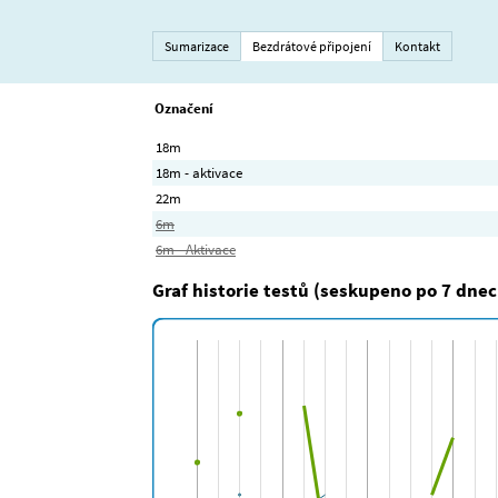
Sumarizace
Bezdrátové připojení
Kontakt
Označení
18m
18m - aktivace
22m
6m
6m - Aktivace
Graf historie testů (seskupeno po 7 dnec