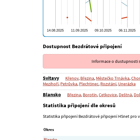
Dostupnost Bezdrátové připojení
Informace o dustupnosti s
Svitavy
Křenov
,
Březina
,
Městečko Trnávka
,
Chor
Mezihoří
,
Petrůvka
,
Plechtinec
,
Rozstání
,
Unerázka
Blansko
Březina
,
Borotín
,
Cetkovice
,
Deštná
,
Dol
Statistika připojení dle okresů
Statistika připojení Bezdrátové připojení HSnet pro vš
Okres
Blansko