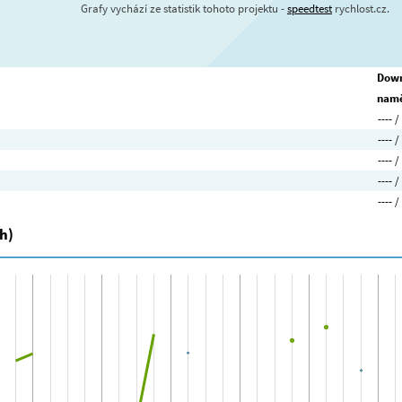
Grafy vychází ze statistik tohoto projektu -
speedtest
rychlost.cz.
Down
namě
---- /
---- /
---- /
---- /
---- /
h)