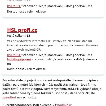
DSL/ADSL
: stahování: - Mb/s | nahrávání: - Mb/s | odezva: - ms
Dostupnost v celém okrese.
HSL profi.cz
testů celkem:
12
Váš poskytovatel internetu a IPTV televize. Nabízíme stabilní
internet a kabelovou televizi pro domácnosti a firemní zákazníky
z vybraných regionů ČR.
DSL/ADSL
: stahování: - Mb/s | nahrávání: - Mb/s | odezva: - ms
Mobilní připojení
: stahování: - Mb/s | nahrávání: - Mb/s | odezva: -
ms
Dostupnost v celém okrese.
Poskytovatelé připojení jsou řazeni sestupně dle placenéno zápisu a
dalších parametrů (do kterých může patřit stav nahrání loga firmy,
počet testů, aktivita v poptávkovém systému, atd.). Při vybrané obci je
ještě zohledněna vyplněná lokální pusobnost v dané obci. Zkuste
speedtest
na rychlost.cz.
* Recenze/hodnocení jsou ověřena, viz
podmínky
.