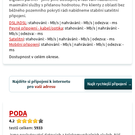
maximální služby s přidanou hodnotou. Pro klienty z oblastí bez
běžného pozemního pokrytí rádi nabídneme stabilní satelitní
připojení.
DSL/ADSL
: stahování: - Mb/s | nahrávání: - Mb/s | odezva: - ms
Pevné připojení - kabel/optika
: stahování: - Mb/s | nahrávání: -
Mb/s | odezva: - ms
Satelitní
: stahování: - Mb/s | nahrávání: - Mb/s | odezva: - ms
Mobilní připojení
: stahování: - Mb/s | nahrávání: - Mb/s | odezva: -
ms
Dostupnost v celém okrese.
Najděte si připojení k internetu
Najít rychlejší připojení
pro
vaši adresu
PODA
4.2
testů celkem:
5933
Jsme poskytovatel datových a telekomunikačních služeb. Náš