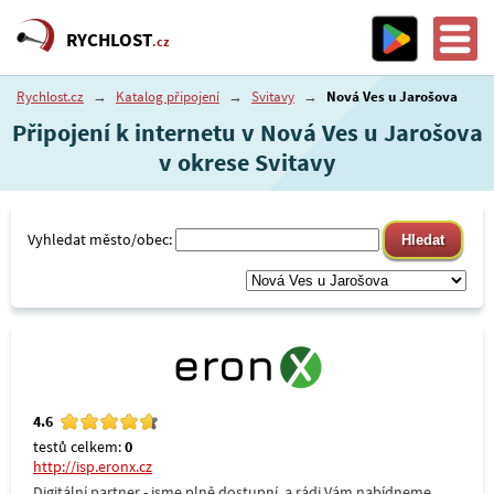
RYCHLOST
.cz
Rychlost.cz
→
Katalog připojení
→
Svitavy
→
Nová Ves u Jarošova
Připojení k internetu v Nová Ves u Jarošova
v okrese Svitavy
Vyhledat město/obec:
4.6
testů celkem:
0
http://isp.eronx.cz
Digitální partner - jsme plně dostupní, a rádi Vám nabídneme