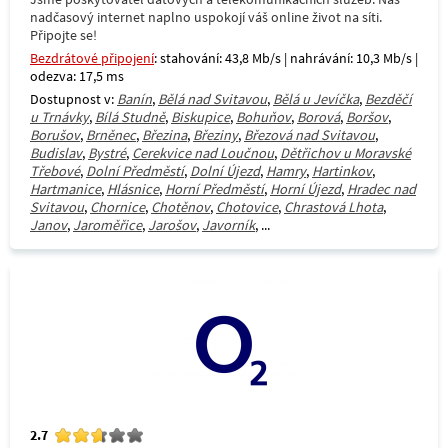
nadčasový internet naplno uspokojí váš online život na síti.
Připojte se!
Bezdrátové připojení
: stahování: 43,8 Mb/s | nahrávání: 10,3 Mb/s |
odezva: 17,5 ms
Dostupnost v:
Banín
,
Bělá nad Svitavou
,
Bělá u Jevíčka
,
Bezděčí
u Trnávky
,
Bílá Studně
,
Biskupice
,
Bohuňov
,
Borová
,
Boršov
,
Borušov
,
Brněnec
,
Březina
,
Březiny
,
Březová nad Svitavou
,
Budislav
,
Bystré
,
Cerekvice nad Loučnou
,
Dětřichov u Moravské
Třebové
,
Dolní Předměstí
,
Dolní Újezd
,
Hamry
,
Hartinkov
,
Hartmanice
,
Hlásnice
,
Horní Předměstí
,
Horní Újezd
,
Hradec nad
Svitavou
,
Chornice
,
Chotěnov
,
Chotovice
,
Chrastová Lhota
,
Janov
,
Jaroměřice
,
Jarošov
,
Javorník
, ...
2.7