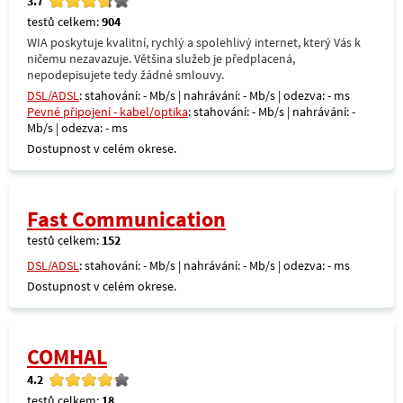
3.7
testů celkem:
904
WIA poskytuje kvalitní, rychlý a spolehlivý internet, který Vás k
ničemu nezavazuje. Většina služeb je předplacená,
nepodepisujete tedy žádné smlouvy.
DSL/ADSL
: stahování: - Mb/s | nahrávání: - Mb/s | odezva: - ms
Pevné připojení - kabel/optika
: stahování: - Mb/s | nahrávání: -
Mb/s | odezva: - ms
Dostupnost v celém okrese.
Fast Communication
testů celkem:
152
DSL/ADSL
: stahování: - Mb/s | nahrávání: - Mb/s | odezva: - ms
Dostupnost v celém okrese.
COMHAL
4.2
testů celkem:
18