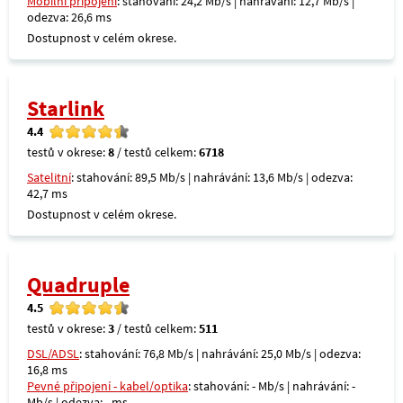
Mobilní připojení
: stahování: 24,2 Mb/s | nahrávání: 12,7 Mb/s |
odezva: 26,6 ms
Dostupnost v celém okrese.
Starlink
4.4
testů v okrese:
8
/ testů celkem:
6718
Satelitní
: stahování: 89,5 Mb/s | nahrávání: 13,6 Mb/s | odezva:
42,7 ms
Dostupnost v celém okrese.
Quadruple
4.5
testů v okrese:
3
/ testů celkem:
511
DSL/ADSL
: stahování: 76,8 Mb/s | nahrávání: 25,0 Mb/s | odezva:
16,8 ms
Pevné připojení - kabel/optika
: stahování: - Mb/s | nahrávání: -
Mb/s | odezva: - ms