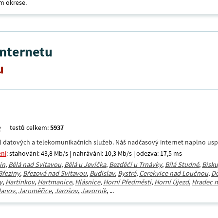
m okrese.
internetu
u
testů celkem:
5937
datových a telekomunikačních služeb. Náš nadčasový internet naplno uspokoj
ení
: stahování: 43,8 Mb/s | nahrávání: 10,3 Mb/s | odezva: 17,5 ms
ín
,
Bělá nad Svitavou
,
Bělá u Jevíčka
,
Bezděčí u Trnávky
,
Bílá Studně
,
Bisku
Březiny
,
Březová nad Svitavou
,
Budislav
,
Bystré
,
Cerekvice nad Loučnou
,
Dě
y
,
Hartinkov
,
Hartmanice
,
Hlásnice
,
Horní Předměstí
,
Horní Újezd
,
Hradec n
Janov
,
Jaroměřice
,
Jarošov
,
Javorník
, ...