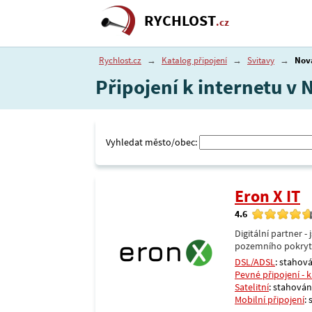
RYCHLOST
.cz
Rychlost.cz
→
Katalog připojení
→
Svitavy
→
Nová
Připojení k internetu v 
Vyhledat město/obec:
Eron X IT
4.6
Digitální partner 
pozemního pokrytí 
DSL/ADSL
: stahová
Pevné připojení - 
Satelitní
: stahování
Mobilní připojení
: