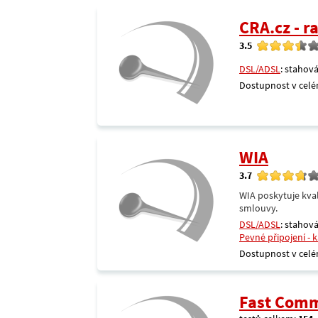
CRA.cz - 
3.5
DSL/ADSL
: stahová
Dostupnost v celé
WIA
3.7
WIA poskytuje kval
smlouvy.
DSL/ADSL
: stahová
Pevné připojení - 
Dostupnost v celé
Fast Comm