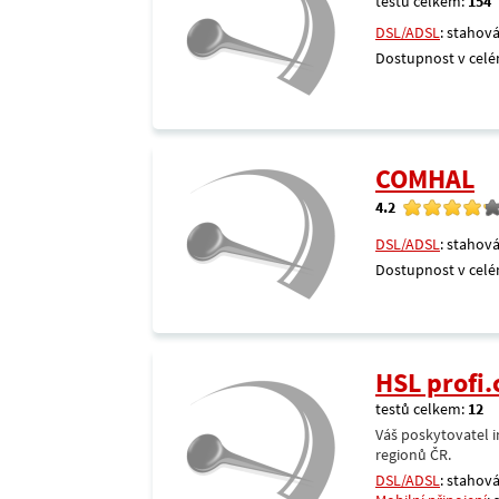
testů celkem:
154
DSL/ADSL
: stahová
Dostupnost v celé
COMHAL
4.2
DSL/ADSL
: stahová
Dostupnost v celé
HSL profi.
testů celkem:
12
Váš poskytovatel i
regionů ČR.
DSL/ADSL
: stahová