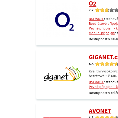
O2
2.7
DSL/ADSL
: stahová
Bezdrátové připoj
Pevné připojení - 
Mobilní připojení
:
Dostupnost v celé
GIGANET.c
4.5
Kvalitní vysokoryc
bezrátové 5 či 60G
DSL/ADSL
: stahová
Pevné připojení - 
Dostupnost v celé
AVONET
4.3