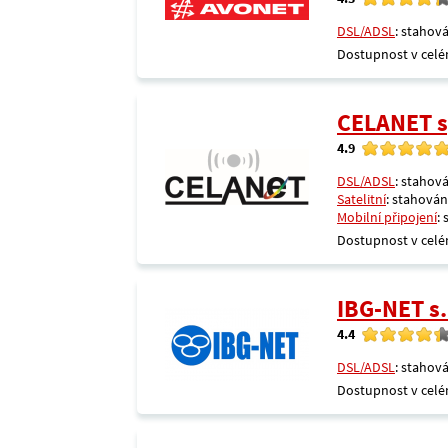
DSL/ADSL
: stahová
Dostupnost v celé
CELANET sp
4.9
DSL/ADSL
: stahová
Satelitní
: stahování
Mobilní připojení
:
Dostupnost v celé
IBG-NET s.
4.4
DSL/ADSL
: stahová
Dostupnost v celé