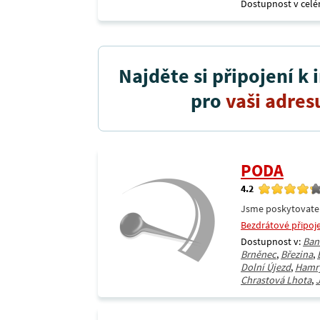
Dostupnost v celé
Najděte si připojení k 
pro
vaši adres
PODA
4.2
Jsme poskytovatel 
Bezdrátové připoj
Dostupnost v:
Ban
Brněnec
,
Březina
,
Dolní Újezd
,
Hamr
Chrastová Lhota
,