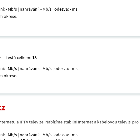
ní: - Mb/s | nahrávání: - Mb/s | odezva: - ms
m okrese.
testů celkem:
18
ní: - Mb/s | nahrávání: - Mb/s | odezva: - ms
m okrese.
cz
nternetu a IPTV televize. Nabízíme stabilní internet a kabelovou televizi pr
ní: - Mb/s | nahrávání: - Mb/s | odezva: - ms