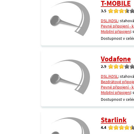
T-MOBILE
3.5
DSL/ADSL
: stahová
Pevné připojení - 
Mobilní připojení
:
Dostupnost v celé
Vodafone
2.9
DSL/ADSL
: stahová
Bezdrátové připoj
Pevné připojení - 
Mobilní připojení
:
Dostupnost v celé
Starlink
4.4