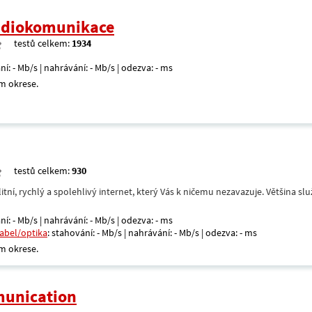
radiokomunikace
testů celkem:
1934
ní: - Mb/s | nahrávání: - Mb/s | odezva: - ms
m okrese.
testů celkem:
930
itní, rychlý a spolehlivý internet, který Vás k ničemu nezavazuje. Většina s
ní: - Mb/s | nahrávání: - Mb/s | odezva: - ms
kabel/optika
: stahování: - Mb/s | nahrávání: - Mb/s | odezva: - ms
m okrese.
unication