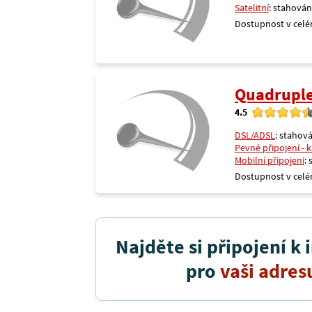
Satelitní
: stahován
Dostupnost v celé
Quadrupl
4.5
DSL/ADSL
: stahová
Pevné připojení - 
Mobilní připojení
:
Dostupnost v celé
Najděte si připojení k 
pro
vaši adres