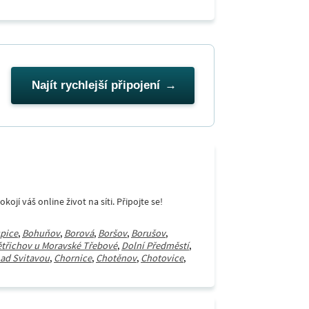
Najít rychlejší připojení
í váš online život na síti. Připojte se!
pice
,
Bohuňov
,
Borová
,
Boršov
,
Borušov
,
třichov u Moravské Třebové
,
Dolní Předměstí
,
ad Svitavou
,
Chornice
,
Chotěnov
,
Chotovice
,