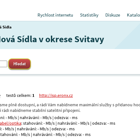
Rychlost internetu
Statistiky
Diskuze
Katalo
 Sídla
Nová Sídla v okrese Svitavy
testů celkem:
1
http://isp.eronx.cz
- jsme plně dostupní, a rádi Vám nabídneme maximální služby s přidanou hod
rádi nabídneme stabilní satelitní připojení.
ní: - Mb/s | nahrávání: - Mb/s | odezva: - ms
kabel/optika
: stahování: - Mb/s | nahrávání: - Mb/s | odezva: - ms
: - Mb/s | nahrávání: - Mb/s | odezva: - ms
 stahování: - Mb/s | nahrávání: - Mb/s | odezva: - ms