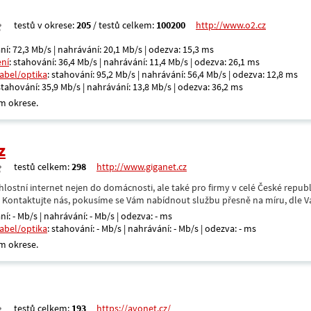
testů v okrese:
205
/ testů celkem:
100200
http://www.o2.cz
ní: 72,3 Mb/s | nahrávání: 20,1 Mb/s | odezva: 15,3 ms
ení
: stahování: 36,4 Mb/s | nahrávání: 11,4 Mb/s | odezva: 26,1 ms
kabel/optika
: stahování: 95,2 Mb/s | nahrávání: 56,4 Mb/s | odezva: 12,8 ms
 stahování: 35,9 Mb/s | nahrávání: 13,8 Mb/s | odezva: 36,2 ms
m okrese.
z
testů celkem:
298
http://www.giganet.cz
hlostní internet nejen do domácnosti, ale také pro firmy v celé České repub
. Kontaktujte nás, pokusíme se Vám nabídnout službu přesně na míru, dle V
ní: - Mb/s | nahrávání: - Mb/s | odezva: - ms
kabel/optika
: stahování: - Mb/s | nahrávání: - Mb/s | odezva: - ms
m okrese.
testů celkem:
193
https://avonet.cz/