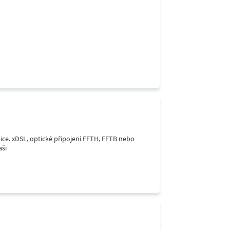
lice. xDSL, optické připojení FFTH, FFTB nebo
aši