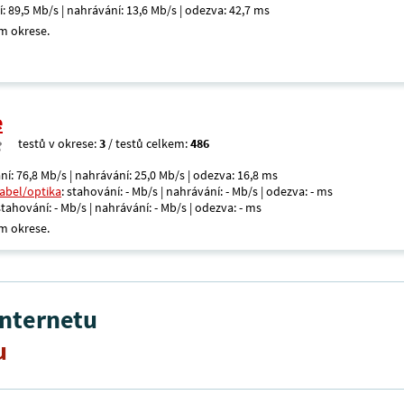
í: 89,5 Mb/s | nahrávání: 13,6 Mb/s | odezva: 42,7 ms
m okrese.
e
testů v okrese:
3
/ testů celkem:
486
ní: 76,8 Mb/s | nahrávání: 25,0 Mb/s | odezva: 16,8 ms
kabel/optika
: stahování: - Mb/s | nahrávání: - Mb/s | odezva: - ms
 stahování: - Mb/s | nahrávání: - Mb/s | odezva: - ms
m okrese.
internetu
u