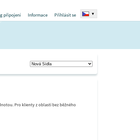
▾
g připojení
Informace
Přihlásit se
notou. Pro klienty z oblastí bez běžného