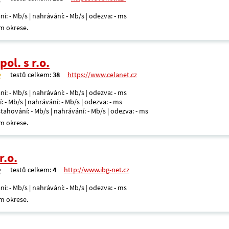
ní: - Mb/s | nahrávání: - Mb/s | odezva: - ms
m okrese.
ol. s r.o.
testů celkem:
38
https://www.celanet.cz
ní: - Mb/s | nahrávání: - Mb/s | odezva: - ms
: - Mb/s | nahrávání: - Mb/s | odezva: - ms
 stahování: - Mb/s | nahrávání: - Mb/s | odezva: - ms
m okrese.
r.o.
testů celkem:
4
http://www.ibg-net.cz
ní: - Mb/s | nahrávání: - Mb/s | odezva: - ms
m okrese.