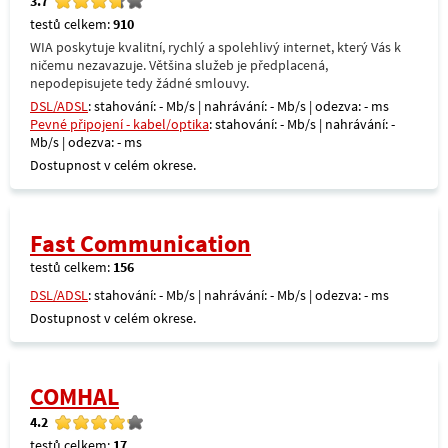
3.7
testů celkem:
910
WIA poskytuje kvalitní, rychlý a spolehlivý internet, který Vás k
ničemu nezavazuje. Většina služeb je předplacená,
nepodepisujete tedy žádné smlouvy.
DSL/ADSL
: stahování: - Mb/s | nahrávání: - Mb/s | odezva: - ms
Pevné připojení - kabel/optika
: stahování: - Mb/s | nahrávání: -
Mb/s | odezva: - ms
Dostupnost v celém okrese.
Fast Communication
testů celkem:
156
DSL/ADSL
: stahování: - Mb/s | nahrávání: - Mb/s | odezva: - ms
Dostupnost v celém okrese.
COMHAL
4.2
testů celkem:
17