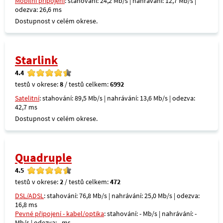
Mobilní připojení
: stahování: 24,2 Mb/s | nahrávání: 12,7 Mb/s |
odezva: 26,6 ms
Dostupnost v celém okrese.
Starlink
4.4
testů v okrese:
8
/ testů celkem:
6992
Satelitní
: stahování: 89,5 Mb/s | nahrávání: 13,6 Mb/s | odezva:
42,7 ms
Dostupnost v celém okrese.
Quadruple
4.5
testů v okrese:
2
/ testů celkem:
472
DSL/ADSL
: stahování: 76,8 Mb/s | nahrávání: 25,0 Mb/s | odezva:
16,8 ms
Pevné připojení - kabel/optika
: stahování: - Mb/s | nahrávání: -
Mb/s | odezva: - ms