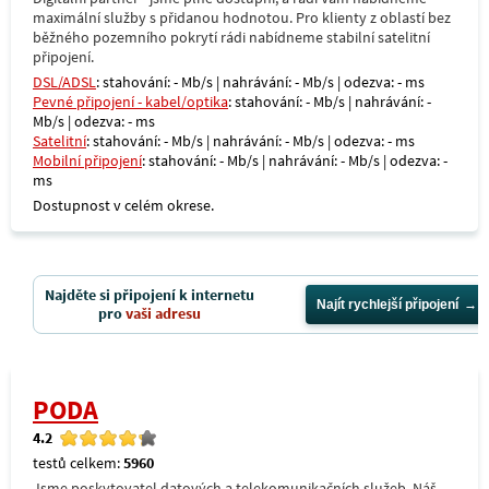
maximální služby s přidanou hodnotou. Pro klienty z oblastí bez
běžného pozemního pokrytí rádi nabídneme stabilní satelitní
připojení.
DSL/ADSL
: stahování: - Mb/s | nahrávání: - Mb/s | odezva: - ms
Pevné připojení - kabel/optika
: stahování: - Mb/s | nahrávání: -
Mb/s | odezva: - ms
Satelitní
: stahování: - Mb/s | nahrávání: - Mb/s | odezva: - ms
Mobilní připojení
: stahování: - Mb/s | nahrávání: - Mb/s | odezva: -
ms
Dostupnost v celém okrese.
Najděte si připojení k internetu
Najít rychlejší připojení
pro
vaši adresu
PODA
4.2
testů celkem:
5960
Jsme poskytovatel datových a telekomunikačních služeb. Náš