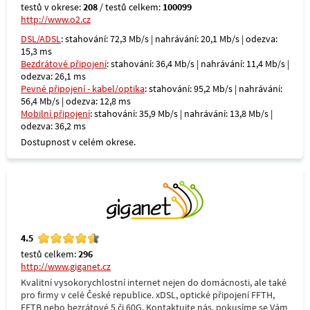
testů v okrese:
208
/ testů celkem:
100099
http://www.o2.cz
DSL/ADSL
: stahování: 72,3 Mb/s | nahrávání: 20,1 Mb/s | odezva:
15,3 ms
Bezdrátové připojení
: stahování: 36,4 Mb/s | nahrávání: 11,4 Mb/s |
odezva: 26,1 ms
Pevné připojení - kabel/optika
: stahování: 95,2 Mb/s | nahrávání:
56,4 Mb/s | odezva: 12,8 ms
Mobilní připojení
: stahování: 35,9 Mb/s | nahrávání: 13,8 Mb/s |
odezva: 36,2 ms
Dostupnost v celém okrese.
4.5
testů celkem:
296
http://www.giganet.cz
Kvalitní vysokorychlostní internet nejen do domácnosti, ale také
pro firmy v celé České republice. xDSL, optické připojení FFTH,
FFTB nebo bezrátové 5 či 60G. Kontaktujte nás, pokusíme se Vám