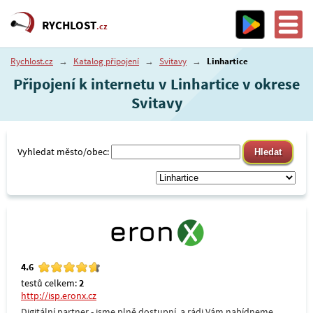
RYCHLOST
.cz
Rychlost.cz
→
Katalog připojení
→
Svitavy
→
Linhartice
Připojení k internetu v Linhartice v okrese
Svitavy
Vyhledat město/obec:
4.6
testů celkem:
2
http://isp.eronx.cz
Digitální partner - jsme plně dostupní, a rádi Vám nabídneme