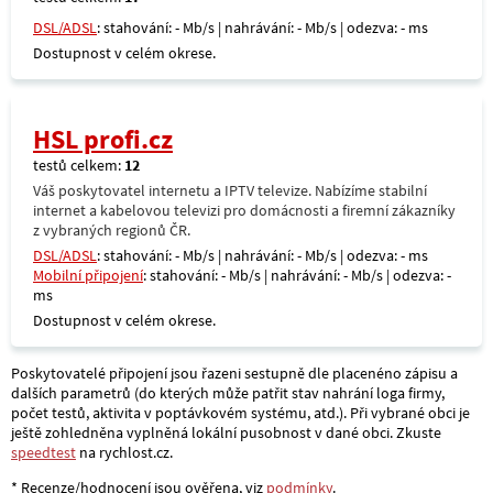
DSL/ADSL
: stahování: - Mb/s | nahrávání: - Mb/s | odezva: - ms
Dostupnost v celém okrese.
HSL profi.cz
testů celkem:
12
Váš poskytovatel internetu a IPTV televize. Nabízíme stabilní
internet a kabelovou televizi pro domácnosti a firemní zákazníky
z vybraných regionů ČR.
DSL/ADSL
: stahování: - Mb/s | nahrávání: - Mb/s | odezva: - ms
Mobilní připojení
: stahování: - Mb/s | nahrávání: - Mb/s | odezva: -
ms
Dostupnost v celém okrese.
Poskytovatelé připojení jsou řazeni sestupně dle placenéno zápisu a
dalších parametrů (do kterých může patřit stav nahrání loga firmy,
počet testů, aktivita v poptávkovém systému, atd.). Při vybrané obci je
ještě zohledněna vyplněná lokální pusobnost v dané obci. Zkuste
speedtest
na rychlost.cz.
* Recenze/hodnocení jsou ověřena, viz
podmínky
.