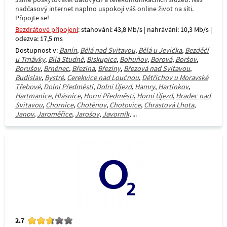
nadčasový internet naplno uspokojí váš online život na síti.
Připojte se!
Bezdrátové připojení
: stahování: 43,8 Mb/s | nahrávání: 10,3 Mb/s |
odezva: 17,5 ms
Dostupnost v:
Banín
,
Bělá nad Svitavou
,
Bělá u Jevíčka
,
Bezděčí
u Trnávky
,
Bílá Studně
,
Biskupice
,
Bohuňov
,
Borová
,
Boršov
,
Borušov
,
Brněnec
,
Březina
,
Březiny
,
Březová nad Svitavou
,
Budislav
,
Bystré
,
Cerekvice nad Loučnou
,
Dětřichov u Moravské
Třebové
,
Dolní Předměstí
,
Dolní Újezd
,
Hamry
,
Hartinkov
,
Hartmanice
,
Hlásnice
,
Horní Předměstí
,
Horní Újezd
,
Hradec nad
Svitavou
,
Chornice
,
Chotěnov
,
Chotovice
,
Chrastová Lhota
,
Janov
,
Jaroměřice
,
Jarošov
,
Javorník
, ...
2.7