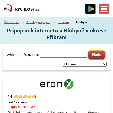
RYCHLOST
.cz
Rychlost.cz
→
Katalog připojení
→
Příbram
→
Hlubyně
Připojení k internetu v Hlubyně v okrese
Příbram
Vyhledat město/obec:
4.6
testů celkem:
0
http://isp.eronx.cz
Digitální partner - jsme plně dostupní, a rádi Vám nabídneme