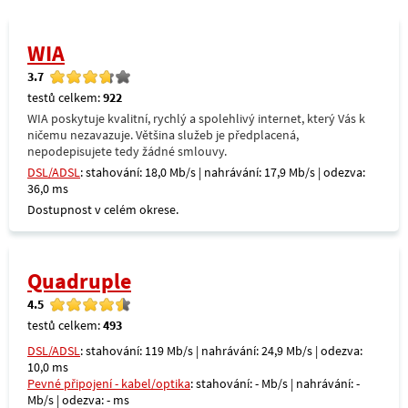
WIA
3.7
testů celkem:
922
WIA poskytuje kvalitní, rychlý a spolehlivý internet, který Vás k
ničemu nezavazuje. Většina služeb je předplacená,
nepodepisujete tedy žádné smlouvy.
DSL/ADSL
: stahování: 18,0 Mb/s | nahrávání: 17,9 Mb/s | odezva:
36,0 ms
Dostupnost v celém okrese.
Quadruple
4.5
testů celkem:
493
DSL/ADSL
: stahování: 119 Mb/s | nahrávání: 24,9 Mb/s | odezva:
10,0 ms
Pevné připojení - kabel/optika
: stahování: - Mb/s | nahrávání: -
Mb/s | odezva: - ms