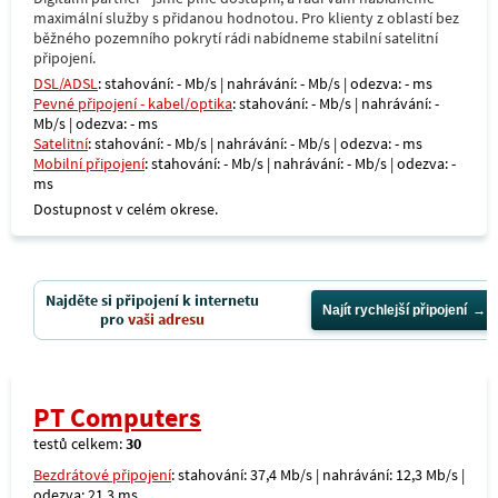
maximální služby s přidanou hodnotou. Pro klienty z oblastí bez
běžného pozemního pokrytí rádi nabídneme stabilní satelitní
připojení.
DSL/ADSL
: stahování: - Mb/s | nahrávání: - Mb/s | odezva: - ms
Pevné připojení - kabel/optika
: stahování: - Mb/s | nahrávání: -
Mb/s | odezva: - ms
Satelitní
: stahování: - Mb/s | nahrávání: - Mb/s | odezva: - ms
Mobilní připojení
: stahování: - Mb/s | nahrávání: - Mb/s | odezva: -
ms
Dostupnost v celém okrese.
Najděte si připojení k internetu
Najít rychlejší připojení
pro
vaši adresu
PT Computers
testů celkem:
30
Bezdrátové připojení
: stahování: 37,4 Mb/s | nahrávání: 12,3 Mb/s |
odezva: 21,3 ms