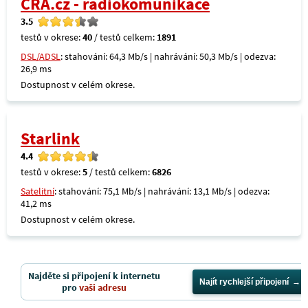
CRA.cz - radiokomunikace
3.5
testů v okrese:
40
/ testů celkem:
1891
DSL/ADSL
: stahování: 64,3 Mb/s | nahrávání: 50,3 Mb/s | odezva:
26,9 ms
Dostupnost v celém okrese.
Starlink
4.4
testů v okrese:
5
/ testů celkem:
6826
Satelitní
: stahování: 75,1 Mb/s | nahrávání: 13,1 Mb/s | odezva:
41,2 ms
Dostupnost v celém okrese.
Najděte si připojení k internetu
Najít rychlejší připojení
pro
vaši adresu