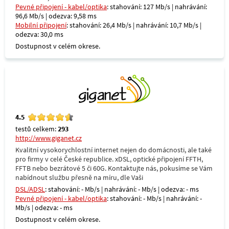
Pevné připojení - kabel/optika
: stahování: 127 Mb/s | nahrávání:
96,6 Mb/s | odezva: 9,58 ms
Mobilní připojení
: stahování: 26,4 Mb/s | nahrávání: 10,7 Mb/s |
odezva: 30,0 ms
Dostupnost v celém okrese.
4.5
testů celkem:
293
http://www.giganet.cz
Kvalitní vysokorychlostní internet nejen do domácnosti, ale také
pro firmy v celé České republice. xDSL, optické připojení FFTH,
FFTB nebo bezrátové 5 či 60G. Kontaktujte nás, pokusíme se Vám
nabídnout službu přesně na míru, dle Vaši
DSL/ADSL
: stahování: - Mb/s | nahrávání: - Mb/s | odezva: - ms
Pevné připojení - kabel/optika
: stahování: - Mb/s | nahrávání: -
Mb/s | odezva: - ms
Dostupnost v celém okrese.