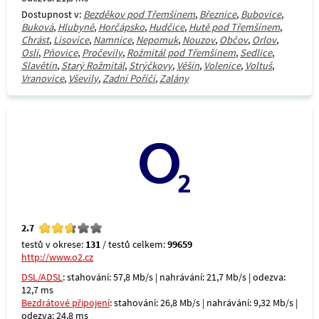
Dostupnost v:
Bezděkov pod Třemšínem
,
Březnice
,
Bubovice
,
Buková
,
Hlubyně
,
Horčápsko
,
Hudčice
,
Hutě pod Třemšínem
,
Chrást
,
Lisovice
,
Namnice
,
Nepomuk
,
Nouzov
,
Občov
,
Orlov
,
Oslí
,
Pňovice
,
Pročevily
,
Rožmitál pod Třemšínem
,
Sedlice
,
Slavětín
,
Starý Rožmitál
,
Strýčkovy
,
Věšín
,
Volenice
,
Voltuš
,
Vranovice
,
Vševily
,
Zadní Poříčí
,
Zalány
2.7
testů v okrese:
131
/ testů celkem:
99659
http://www.o2.cz
DSL/ADSL
: stahování: 57,8 Mb/s | nahrávání: 21,7 Mb/s | odezva:
12,7 ms
Bezdrátové připojení
: stahování: 26,8 Mb/s | nahrávání: 9,32 Mb/s |
odezva: 24,8 ms