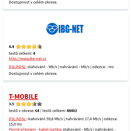
Dostupnost v celém okrese.
4.4
testů celkem:
4
http://www.ibg-net.cz
DSL/ADSL
: stahování: - Mb/s | nahrávání: - Mb/s | odezva: - ms
Dostupnost v celém okrese.
T-MOBILE
3.5
testů v okrese:
64
/ testů celkem:
48402
DSL/ADSL
: stahování: 59,8 Mb/s | nahrávání: 17,4 Mb/s | odezva:
15,0 ms
Pevné připojení - kabel/optika
: stahování: - Mb/s | nahrávání: -