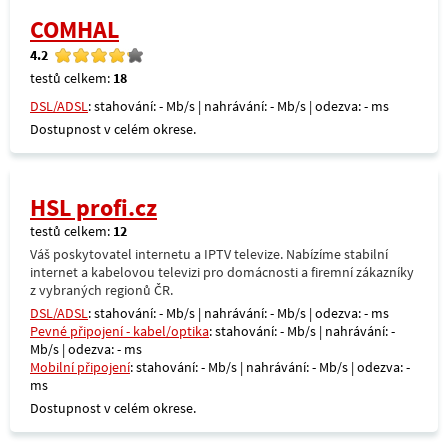
COMHAL
4.2
testů celkem:
18
DSL/ADSL
: stahování: - Mb/s | nahrávání: - Mb/s | odezva: - ms
Dostupnost v celém okrese.
HSL profi.cz
testů celkem:
12
Váš poskytovatel internetu a IPTV televize. Nabízíme stabilní
internet a kabelovou televizi pro domácnosti a firemní zákazníky
z vybraných regionů ČR.
DSL/ADSL
: stahování: - Mb/s | nahrávání: - Mb/s | odezva: - ms
Pevné připojení - kabel/optika
: stahování: - Mb/s | nahrávání: -
Mb/s | odezva: - ms
Mobilní připojení
: stahování: - Mb/s | nahrávání: - Mb/s | odezva: -
ms
Dostupnost v celém okrese.