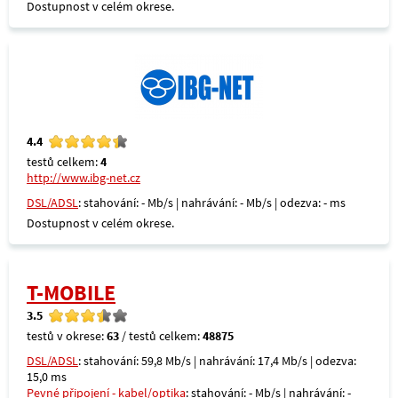
Dostupnost v celém okrese.
4.4
testů celkem:
4
http://www.ibg-net.cz
DSL/ADSL
: stahování: - Mb/s | nahrávání: - Mb/s | odezva: - ms
Dostupnost v celém okrese.
T-MOBILE
3.5
testů v okrese:
63
/ testů celkem:
48875
DSL/ADSL
: stahování: 59,8 Mb/s | nahrávání: 17,4 Mb/s | odezva:
15,0 ms
Pevné připojení - kabel/optika
: stahování: - Mb/s | nahrávání: -