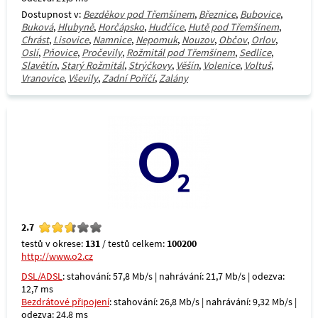
Dostupnost v:
Bezděkov pod Třemšínem
,
Březnice
,
Bubovice
,
Buková
,
Hlubyně
,
Horčápsko
,
Hudčice
,
Hutě pod Třemšínem
,
Chrást
,
Lisovice
,
Namnice
,
Nepomuk
,
Nouzov
,
Občov
,
Orlov
,
Oslí
,
Pňovice
,
Pročevily
,
Rožmitál pod Třemšínem
,
Sedlice
,
Slavětín
,
Starý Rožmitál
,
Strýčkovy
,
Věšín
,
Volenice
,
Voltuš
,
Vranovice
,
Vševily
,
Zadní Poříčí
,
Zalány
2.7
testů v okrese:
131
/ testů celkem:
100200
http://www.o2.cz
DSL/ADSL
: stahování: 57,8 Mb/s | nahrávání: 21,7 Mb/s | odezva:
12,7 ms
Bezdrátové připojení
: stahování: 26,8 Mb/s | nahrávání: 9,32 Mb/s |
odezva: 24,8 ms