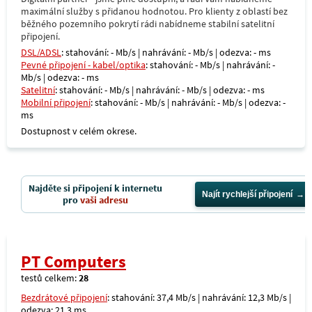
maximální služby s přidanou hodnotou. Pro klienty z oblastí bez
běžného pozemního pokrytí rádi nabídneme stabilní satelitní
připojení.
DSL/ADSL
: stahování: - Mb/s | nahrávání: - Mb/s | odezva: - ms
Pevné připojení - kabel/optika
: stahování: - Mb/s | nahrávání: -
Mb/s | odezva: - ms
Satelitní
: stahování: - Mb/s | nahrávání: - Mb/s | odezva: - ms
Mobilní připojení
: stahování: - Mb/s | nahrávání: - Mb/s | odezva: -
ms
Dostupnost v celém okrese.
Najděte si připojení k internetu
Najít rychlejší připojení
pro
vaši adresu
PT Computers
testů celkem:
28
Bezdrátové připojení
: stahování: 37,4 Mb/s | nahrávání: 12,3 Mb/s |
odezva: 21,3 ms