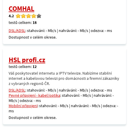
COMHAL
4.2
testů celkem:
18
DSL/ADSL
: stahování: - Mb/s | nahrávání: - Mb/s | odezva: - ms
Dostupnost v celém okrese.
HSL profi.cz
testů celkem:
12
Váš poskytovatel internetu a IPTV televize. Nabízíme stabilní
internet a kabelovou televizi pro domácnosti a firemní zákazníky
z vybraných regionů ČR.
DSL/ADSL
: stahování: - Mb/s | nahrávání: - Mb/s | odezva: - ms
Pevné připojení - kabel/optika
: stahování: - Mb/s | nahrávání: -
Mb/s | odezva: - ms
Mobilní připojení
: stahování: - Mb/s | nahrávání: - Mb/s | odezva: -
ms
Dostupnost v celém okrese.