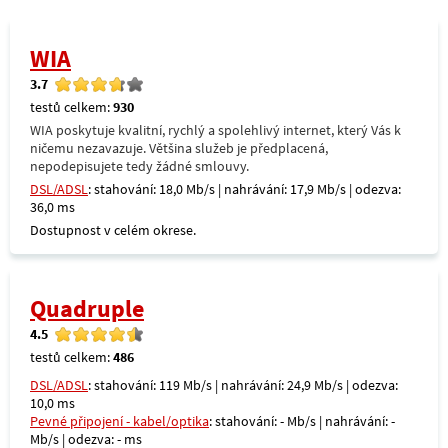
WIA
3.7
testů celkem:
930
WIA poskytuje kvalitní, rychlý a spolehlivý internet, který Vás k
ničemu nezavazuje. Většina služeb je předplacená,
nepodepisujete tedy žádné smlouvy.
DSL/ADSL
: stahování: 18,0 Mb/s | nahrávání: 17,9 Mb/s | odezva:
36,0 ms
Dostupnost v celém okrese.
Quadruple
4.5
testů celkem:
486
DSL/ADSL
: stahování: 119 Mb/s | nahrávání: 24,9 Mb/s | odezva:
10,0 ms
Pevné připojení - kabel/optika
: stahování: - Mb/s | nahrávání: -
Mb/s | odezva: - ms