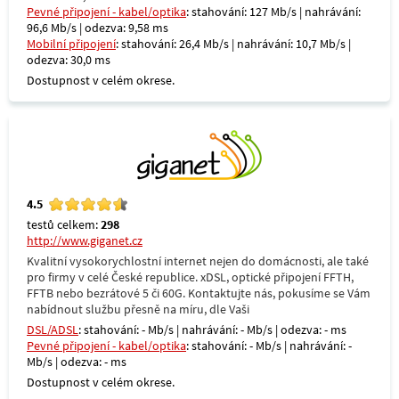
Pevné připojení - kabel/optika
: stahování: 127 Mb/s | nahrávání:
96,6 Mb/s | odezva: 9,58 ms
Mobilní připojení
: stahování: 26,4 Mb/s | nahrávání: 10,7 Mb/s |
odezva: 30,0 ms
Dostupnost v celém okrese.
4.5
testů celkem:
298
http://www.giganet.cz
Kvalitní vysokorychlostní internet nejen do domácnosti, ale také
pro firmy v celé České republice. xDSL, optické připojení FFTH,
FFTB nebo bezrátové 5 či 60G. Kontaktujte nás, pokusíme se Vám
nabídnout službu přesně na míru, dle Vaši
DSL/ADSL
: stahování: - Mb/s | nahrávání: - Mb/s | odezva: - ms
Pevné připojení - kabel/optika
: stahování: - Mb/s | nahrávání: -
Mb/s | odezva: - ms
Dostupnost v celém okrese.