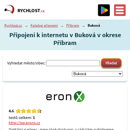
RYCHLOST
.cz
Rychlost.cz
→
Katalog připojení
→
Příbram
→
Buková
Připojení k internetu v Buková v okrese
Příbram
Vyhledat město/obec:
4.6
testů celkem:
1
http://isp.eronx.cz
Digitální partner - jsme plně dostupní, a rádi Vám nabídneme