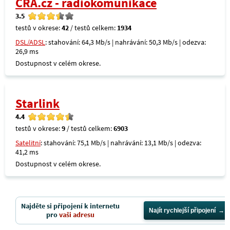
CRA.cz - radiokomunikace
3.5
testů v okrese:
42
/ testů celkem:
1934
DSL/ADSL
: stahování: 64,3 Mb/s | nahrávání: 50,3 Mb/s | odezva:
26,9 ms
Dostupnost v celém okrese.
Starlink
4.4
testů v okrese:
9
/ testů celkem:
6903
Satelitní
: stahování: 75,1 Mb/s | nahrávání: 13,1 Mb/s | odezva:
41,2 ms
Dostupnost v celém okrese.
Najděte si připojení k internetu
Najít rychlejší připojení
pro
vaši adresu