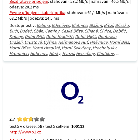
Bezdrátové připojení
: stahování: 53,2 Mb/s | nahrávání: 46,5 Mb/s |
odezva: 20,2 ms
Pevné připojení - kabel/optika
: stahování: 61,1 Mb/s | nahrávání:
68,2 Mb/s | odezva: 14,5 ms
Dostupnost v:
Babina
,
Bdeněves
,
Blatnice
,
Blažim
,
Březí
,
Břízsko
,
Bučí
,
Budeč
,
Čbán
,
Čeminy
,
Česká Bříza
,
Číhaná
,
Čívice
,
Dobříč
,
Dolany
,
Dolní Bělá
,
Dolní Hradiště
,
Dolní Vlkýš
,
Doubrava
,
Dražeň
,
Druztová
,
Dýšina
,
Heřmanova Huť
,
Hněvnice
,
Horní Bělá
,
Horní Bříza
,
Horní Hradiště
,
Horní Sekyřany
,
Hracholusky
,
Hromnice
,
Hubenov
,
Hůrky
,
Hvozd
,
Hvožďany
,
Chotíkov
, ...
2.7
testů v okrese:
56
/ testů celkem:
100112
http://www.o2.cz