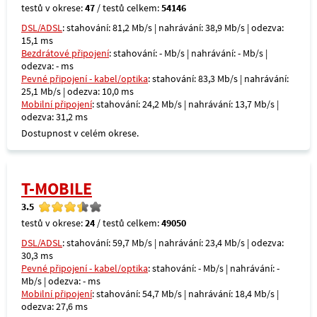
testů v okrese:
47
/ testů celkem:
54146
DSL/ADSL
: stahování: 81,2 Mb/s | nahrávání: 38,9 Mb/s | odezva:
15,1 ms
Bezdrátové připojení
: stahování: - Mb/s | nahrávání: - Mb/s |
odezva: - ms
Pevné připojení - kabel/optika
: stahování: 83,3 Mb/s | nahrávání:
25,1 Mb/s | odezva: 10,0 ms
Mobilní připojení
: stahování: 24,2 Mb/s | nahrávání: 13,7 Mb/s |
odezva: 31,2 ms
Dostupnost v celém okrese.
T-MOBILE
3.5
testů v okrese:
24
/ testů celkem:
49050
DSL/ADSL
: stahování: 59,7 Mb/s | nahrávání: 23,4 Mb/s | odezva:
30,3 ms
Pevné připojení - kabel/optika
: stahování: - Mb/s | nahrávání: -
Mb/s | odezva: - ms
Mobilní připojení
: stahování: 54,7 Mb/s | nahrávání: 18,4 Mb/s |
odezva: 27,6 ms