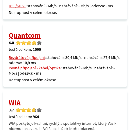
DSL/ADSL
: stahování: - Mb/s | nahrávání: - Mb/s | odezva: - ms
Dostupnost v celém okrese.
Quantcom
4.0
testů celkem:
1090
Bezdrátové připojení
: stahování: 30,4 Mb/s | nahrávání: 27,4 Mb/s |
odezva: 18,8 ms
Pevné připojení - kabel/optika
: stahování: - Mb/s | nahrávání: -
Mb/s | odezva: - ms
Dostupnost v celém okrese.
WIA
3.7
testů celkem:
964
WIA poskytuje kvalitní, rychlý a spolehlivý internet, který Vás k
ničemu nezavazuje. Většina služeb je předplacená,