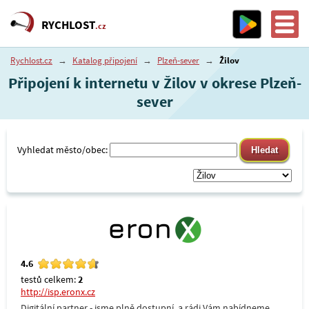
RYCHLOST
.cz
Rychlost.cz
→
Katalog připojení
→
Plzeň-sever
→
Žilov
Připojení k internetu v Žilov v okrese Plzeň-
sever
Vyhledat město/obec:
4.6
testů celkem:
2
http://isp.eronx.cz
Digitální partner - jsme plně dostupní, a rádi Vám nabídneme