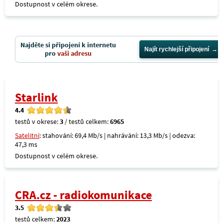
Dostupnost v celém okrese.
Najděte si připojení k internetu
Najít rychlejší připojení
pro
vaši adresu
Starlink
4.4
testů v okrese:
3
/ testů celkem:
6965
Satelitní
: stahování: 69,4 Mb/s | nahrávání: 13,3 Mb/s | odezva:
47,3 ms
Dostupnost v celém okrese.
CRA.cz - radiokomunikace
3.5
testů celkem:
2023