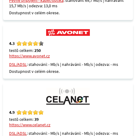
Pevné připojení - kabel/optika
: stahování: 69,7 Mb/s | nahrávání:
15,7 Mb/s | odezva: 13,0 ms
Dostupnost v celém okrese.
4.3
testů celkem:
250
https://www.avonet.cz
DSL/ADSL
: stahování: - Mb/s | nahrávání: - Mb/s | odezva: - ms
Dostupnost v celém okrese.
4.9
testů celkem:
39
https://www.celanet.cz
DSL/ADSL
: stahování: - Mb/s | nahrávání: - Mb/s | odezva: - ms