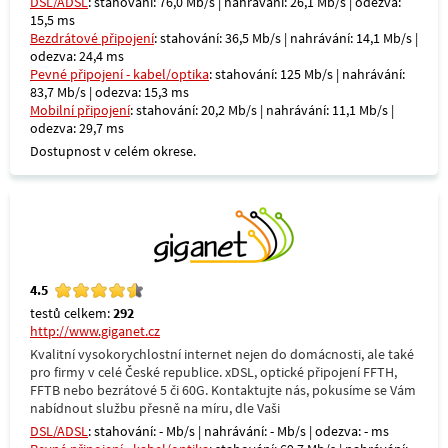
DSL/ADSL
: stahování: 76,0 Mb/s | nahrávání: 26,1 Mb/s | odezva:
15,5 ms
Bezdrátové připojení
: stahování: 36,5 Mb/s | nahrávání: 14,1 Mb/s |
odezva: 24,4 ms
Pevné připojení - kabel/optika
: stahování: 125 Mb/s | nahrávání:
83,7 Mb/s | odezva: 15,3 ms
Mobilní připojení
: stahování: 20,2 Mb/s | nahrávání: 11,1 Mb/s |
odezva: 29,7 ms
Dostupnost v celém okrese.
4.5
testů celkem:
292
http://www.giganet.cz
Kvalitní vysokorychlostní internet nejen do domácnosti, ale také
pro firmy v celé České republice. xDSL, optické připojení FFTH,
FFTB nebo bezrátové 5 či 60G. Kontaktujte nás, pokusíme se Vám
nabídnout službu přesně na míru, dle Vaši
DSL/ADSL
: stahování: - Mb/s | nahrávání: - Mb/s | odezva: - ms