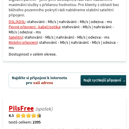
maximální služby s přidanou hodnotou. Pro klienty z oblastí bez
běžného pozemního pokrytí rádi nabídneme stabilní satelitní
připojení.
DSL/ADSL
: stahování: - Mb/s | nahrávání: - Mb/s | odezva: - ms
Pevné připojení - kabel/optika
: stahování: - Mb/s | nahrávání: -
Mb/s | odezva: - ms
Satelitní
: stahování: - Mb/s | nahrávání: - Mb/s | odezva: - ms
Mobilní připojení
: stahování: - Mb/s | nahrávání: - Mb/s | odezva: -
ms
Dostupnost v celém okrese.
Najděte si připojení k internetu
Najít rychlejší připojení
pro
vaši adresu
PilsFree
(spolek)
4.5
testů celkem:
2395