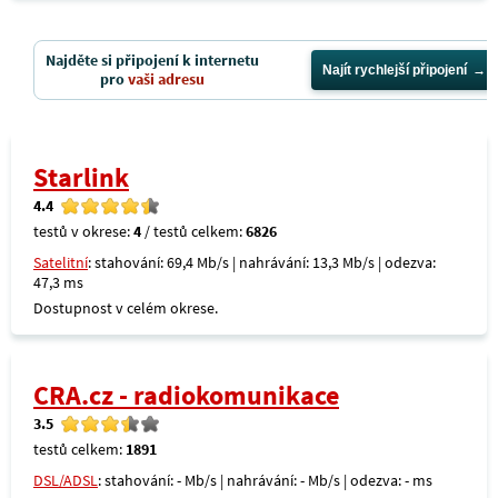
Najděte si připojení k internetu
Najít rychlejší připojení
pro
vaši adresu
Starlink
4.4
testů v okrese:
4
/ testů celkem:
6826
Satelitní
: stahování: 69,4 Mb/s | nahrávání: 13,3 Mb/s | odezva:
47,3 ms
Dostupnost v celém okrese.
CRA.cz - radiokomunikace
3.5
testů celkem:
1891
DSL/ADSL
: stahování: - Mb/s | nahrávání: - Mb/s | odezva: - ms