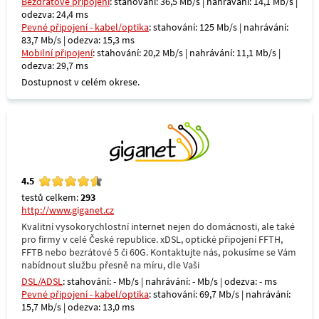
Bezdrátové připojení
: stahování: 36,5 Mb/s | nahrávání: 14,1 Mb/s |
odezva: 24,4 ms
Pevné připojení - kabel/optika
: stahování: 125 Mb/s | nahrávání:
83,7 Mb/s | odezva: 15,3 ms
Mobilní připojení
: stahování: 20,2 Mb/s | nahrávání: 11,1 Mb/s |
odezva: 29,7 ms
Dostupnost v celém okrese.
4.5
testů celkem:
293
http://www.giganet.cz
Kvalitní vysokorychlostní internet nejen do domácnosti, ale také
pro firmy v celé České republice. xDSL, optické připojení FFTH,
FFTB nebo bezrátové 5 či 60G. Kontaktujte nás, pokusíme se Vám
nabídnout službu přesně na míru, dle Vaši
DSL/ADSL
: stahování: - Mb/s | nahrávání: - Mb/s | odezva: - ms
Pevné připojení - kabel/optika
: stahování: 69,7 Mb/s | nahrávání:
15,7 Mb/s | odezva: 13,0 ms