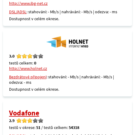
http://www.ibg-net.cz
DSL/ADSL
: stahování: - Mb/s | nahrávání: - Mb/s | odezva: - ms
Dostupnost v celém okrese.
3.0
testů celkem:
0
http://www.holnet.cz
Bezdrátové připojení
: stahování: - Mb/s | nahrávání: - Mb/s |
odezva: - ms
Dostupnost v celém okrese.
Vodafone
2.9
testů v okrese:
51
/ testů celkem:
54318