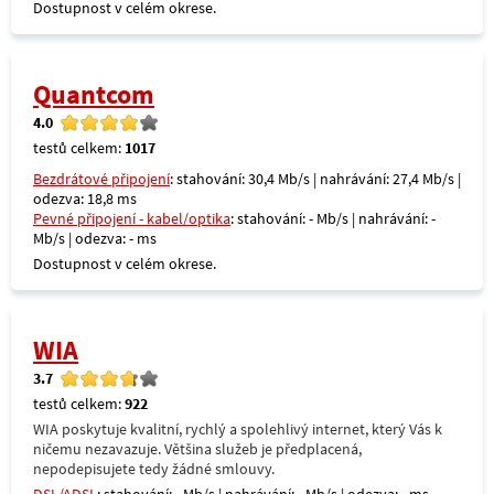
Dostupnost v celém okrese.
Quantcom
4.0
testů celkem:
1017
Bezdrátové připojení
: stahování: 30,4 Mb/s | nahrávání: 27,4 Mb/s |
odezva: 18,8 ms
Pevné připojení - kabel/optika
: stahování: - Mb/s | nahrávání: -
Mb/s | odezva: - ms
Dostupnost v celém okrese.
WIA
3.7
testů celkem:
922
WIA poskytuje kvalitní, rychlý a spolehlivý internet, který Vás k
ničemu nezavazuje. Většina služeb je předplacená,
nepodepisujete tedy žádné smlouvy.