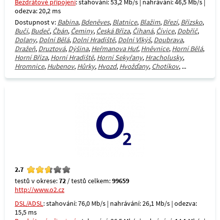
Bezdrátové připojení
: stahování: 53,2 Mb/s | nahrávání: 46,5 Mb/s |
odezva: 20,2 ms
Dostupnost v:
Babina
,
Bdeněves
,
Blatnice
,
Blažim
,
Březí
,
Břízsko
,
Bučí
,
Budeč
,
Čbán
,
Čeminy
,
Česká Bříza
,
Číhaná
,
Čívice
,
Dobříč
,
Dolany
,
Dolní Bělá
,
Dolní Hradiště
,
Dolní Vlkýš
,
Doubrava
,
Dražeň
,
Druztová
,
Dýšina
,
Heřmanova Huť
,
Hněvnice
,
Horní Bělá
,
Horní Bříza
,
Horní Hradiště
,
Horní Sekyřany
,
Hracholusky
,
Hromnice
,
Hubenov
,
Hůrky
,
Hvozd
,
Hvožďany
,
Chotíkov
, ...
2.7
testů v okrese:
72
/ testů celkem:
99659
http://www.o2.cz
DSL/ADSL
: stahování: 76,0 Mb/s | nahrávání: 26,1 Mb/s | odezva:
15,5 ms