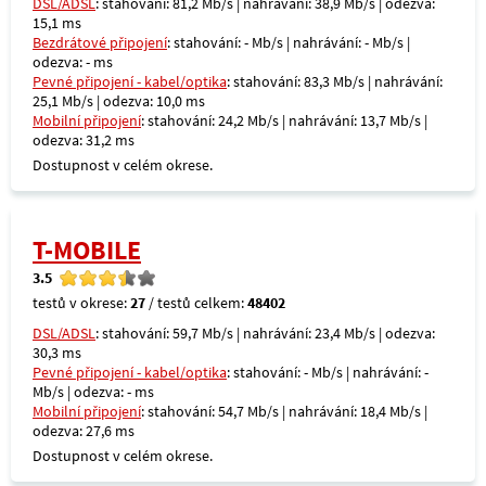
DSL/ADSL
: stahování: 81,2 Mb/s | nahrávání: 38,9 Mb/s | odezva:
15,1 ms
Bezdrátové připojení
: stahování: - Mb/s | nahrávání: - Mb/s |
odezva: - ms
Pevné připojení - kabel/optika
: stahování: 83,3 Mb/s | nahrávání:
25,1 Mb/s | odezva: 10,0 ms
Mobilní připojení
: stahování: 24,2 Mb/s | nahrávání: 13,7 Mb/s |
odezva: 31,2 ms
Dostupnost v celém okrese.
T-MOBILE
3.5
testů v okrese:
27
/ testů celkem:
48402
DSL/ADSL
: stahování: 59,7 Mb/s | nahrávání: 23,4 Mb/s | odezva:
30,3 ms
Pevné připojení - kabel/optika
: stahování: - Mb/s | nahrávání: -
Mb/s | odezva: - ms
Mobilní připojení
: stahování: 54,7 Mb/s | nahrávání: 18,4 Mb/s |
odezva: 27,6 ms
Dostupnost v celém okrese.