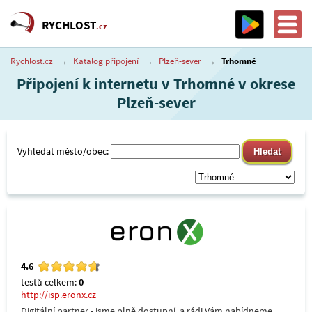
RYCHLOST
.cz
Rychlost.cz
→
Katalog připojení
→
Plzeň-sever
→
Trhomné
Připojení k internetu v Trhomné v okrese
Plzeň-sever
Vyhledat město/obec:
4.6
testů celkem:
0
http://isp.eronx.cz
Digitální partner - jsme plně dostupní, a rádi Vám nabídneme