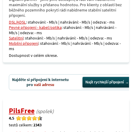
maximální služby s přidanou hodnotou. Pro klienty z oblastí bez
běžného pozemního pokrytí rádi nabídneme stabilní satelitní
připojení.
DSL/ADSL
: stahování: - Mb/s | nahrávání: - Mb/s | odezva: - ms
Pevné připojení - kabel/optika
: stahování: - Mb/s | nahrávání: -
Mb/s | odezva: - ms
Satelitní
: stahování: - Mb/s | nahrávání: - Mb/s | odezva: - ms
Mobilní připojení
: stahování: - Mb/s | nahrávání: - Mb/s | odezva: -
ms
Dostupnost v celém okrese.
Najděte si připojení k internetu
Najít rychlejší připojení
pro
vaši adresu
PilsFree
(spolek)
4.5
testů celkem:
2343