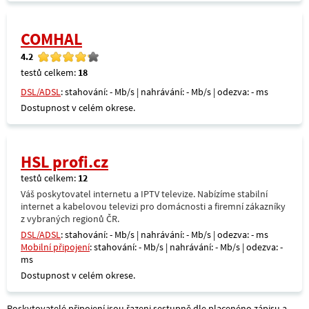
COMHAL
4.2
testů celkem:
18
DSL/ADSL
: stahování: - Mb/s | nahrávání: - Mb/s | odezva: - ms
Dostupnost v celém okrese.
HSL profi.cz
testů celkem:
12
Váš poskytovatel internetu a IPTV televize. Nabízíme stabilní
internet a kabelovou televizi pro domácnosti a firemní zákazníky
z vybraných regionů ČR.
DSL/ADSL
: stahování: - Mb/s | nahrávání: - Mb/s | odezva: - ms
Mobilní připojení
: stahování: - Mb/s | nahrávání: - Mb/s | odezva: -
ms
Dostupnost v celém okrese.
Poskytovatelé připojení jsou řazeni sestupně dle placenéno zápisu a