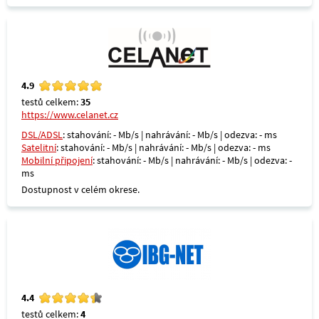
4.9
testů celkem:
35
https://www.celanet.cz
DSL/ADSL
: stahování: - Mb/s | nahrávání: - Mb/s | odezva: - ms
Satelitní
: stahování: - Mb/s | nahrávání: - Mb/s | odezva: - ms
Mobilní připojení
: stahování: - Mb/s | nahrávání: - Mb/s | odezva: -
ms
Dostupnost v celém okrese.
4.4
testů celkem:
4