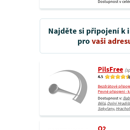
Dostupnost v celé
Najděte si připojení k 
pro
vaši adres
PilsFree
(s
4.5
Bezdrátové připoj
Pevné připojení - 
Dostupnost v:
Bab
Bělá
,
Dolní Hradiš
Sekyřany
,
Hrachol
O2