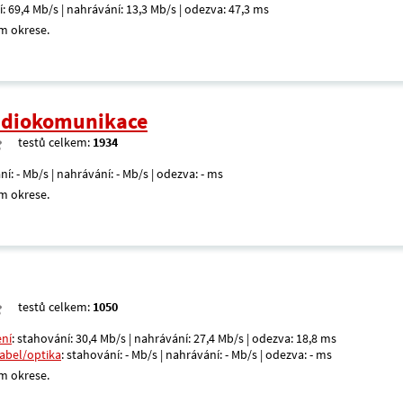
í: 69,4 Mb/s | nahrávání: 13,3 Mb/s | odezva: 47,3 ms
m okrese.
radiokomunikace
testů celkem:
1934
ní: - Mb/s | nahrávání: - Mb/s | odezva: - ms
m okrese.
testů celkem:
1050
ení
: stahování: 30,4 Mb/s | nahrávání: 27,4 Mb/s | odezva: 18,8 ms
kabel/optika
: stahování: - Mb/s | nahrávání: - Mb/s | odezva: - ms
m okrese.