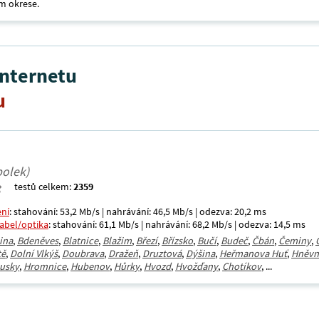
m okrese.
internetu
u
polek)
testů celkem:
2359
ení
: stahování: 53,2 Mb/s | nahrávání: 46,5 Mb/s | odezva: 20,2 ms
kabel/optika
: stahování: 61,1 Mb/s | nahrávání: 68,2 Mb/s | odezva: 14,5 ms
ina
,
Bdeněves
,
Blatnice
,
Blažim
,
Březí
,
Břízsko
,
Bučí
,
Budeč
,
Čbán
,
Čeminy
,
tě
,
Dolní Vlkýš
,
Doubrava
,
Dražeň
,
Druztová
,
Dýšina
,
Heřmanova Huť
,
Hněvn
usky
,
Hromnice
,
Hubenov
,
Hůrky
,
Hvozd
,
Hvožďany
,
Chotíkov
, ...