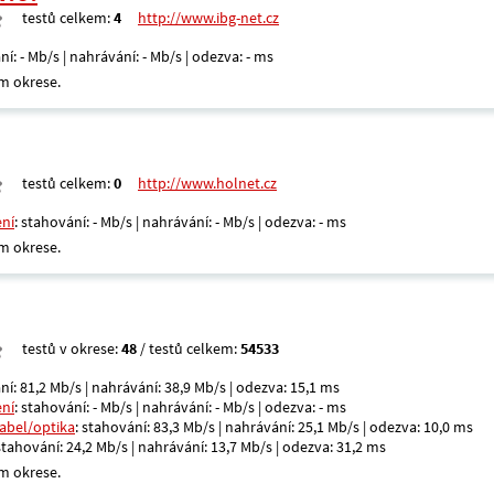
testů celkem:
4
http://www.ibg-net.cz
ní: - Mb/s | nahrávání: - Mb/s | odezva: - ms
m okrese.
testů celkem:
0
http://www.holnet.cz
ení
: stahování: - Mb/s | nahrávání: - Mb/s | odezva: - ms
m okrese.
testů v okrese:
48
/ testů celkem:
54533
ní: 81,2 Mb/s | nahrávání: 38,9 Mb/s | odezva: 15,1 ms
ení
: stahování: - Mb/s | nahrávání: - Mb/s | odezva: - ms
kabel/optika
: stahování: 83,3 Mb/s | nahrávání: 25,1 Mb/s | odezva: 10,0 ms
 stahování: 24,2 Mb/s | nahrávání: 13,7 Mb/s | odezva: 31,2 ms
m okrese.