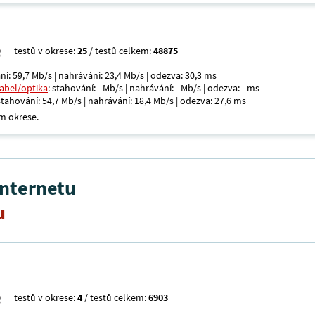
testů v okrese:
25
/ testů celkem:
48875
ní: 59,7 Mb/s | nahrávání: 23,4 Mb/s | odezva: 30,3 ms
kabel/optika
: stahování: - Mb/s | nahrávání: - Mb/s | odezva: - ms
 stahování: 54,7 Mb/s | nahrávání: 18,4 Mb/s | odezva: 27,6 ms
m okrese.
internetu
u
testů v okrese:
4
/ testů celkem:
6903