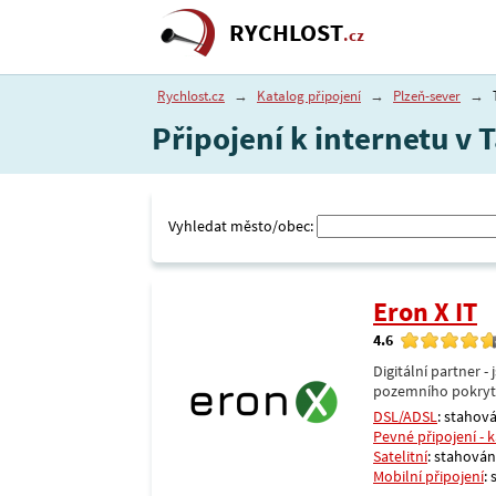
RYCHLOST
.cz
Rychlost.cz
→
Katalog připojení
→
Plzeň-sever
→
Připojení k internetu v 
Vyhledat město/obec:
Eron X IT
4.6
Digitální partner 
pozemního pokrytí 
DSL/ADSL
: stahová
Pevné připojení - 
Satelitní
: stahování
Mobilní připojení
: