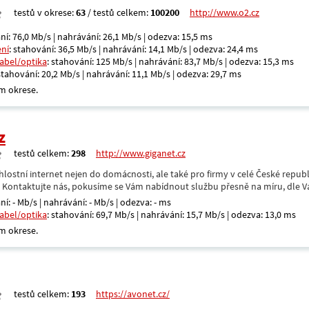
testů v okrese:
63
/ testů celkem:
100200
http://www.o2.cz
ní: 76,0 Mb/s | nahrávání: 26,1 Mb/s | odezva: 15,5 ms
ení
: stahování: 36,5 Mb/s | nahrávání: 14,1 Mb/s | odezva: 24,4 ms
kabel/optika
: stahování: 125 Mb/s | nahrávání: 83,7 Mb/s | odezva: 15,3 ms
 stahování: 20,2 Mb/s | nahrávání: 11,1 Mb/s | odezva: 29,7 ms
m okrese.
z
testů celkem:
298
http://www.giganet.cz
hlostní internet nejen do domácnosti, ale také pro firmy v celé České repub
. Kontaktujte nás, pokusíme se Vám nabídnout službu přesně na míru, dle V
ní: - Mb/s | nahrávání: - Mb/s | odezva: - ms
kabel/optika
: stahování: 69,7 Mb/s | nahrávání: 15,7 Mb/s | odezva: 13,0 ms
m okrese.
testů celkem:
193
https://avonet.cz/