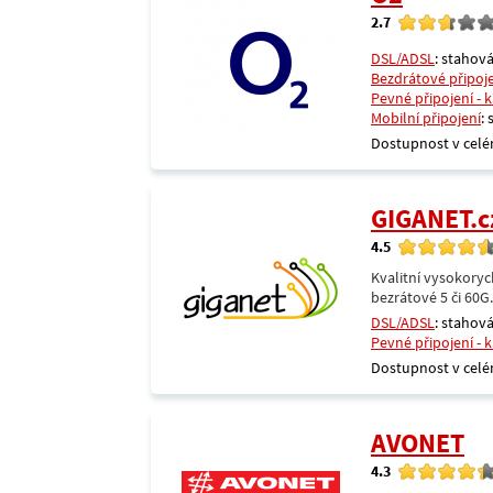
2.7
DSL/ADSL
: stahová
Bezdrátové připoj
Pevné připojení - 
Mobilní připojení
:
Dostupnost v celé
GIGANET.c
4.5
Kvalitní vysokoryc
bezrátové 5 či 60G
DSL/ADSL
: stahová
Pevné připojení - 
Dostupnost v celé
AVONET
4.3