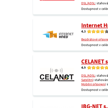
DSL/ADSL
: stahová
Dostupnost v celé
Internet 
4.3
Bezdrátové připoj
Dostupnost v celé
CELANET sp
4.9
DSL/ADSL
: stahová
Satelitní
: stahování
Mobilní připojení
:
Dostupnost v celé
IBG-NET s.