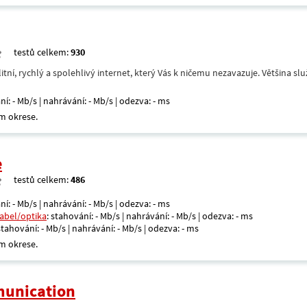
testů celkem:
930
itní, rychlý a spolehlivý internet, který Vás k ničemu nezavazuje. Většina s
ní: - Mb/s | nahrávání: - Mb/s | odezva: - ms
m okrese.
e
testů celkem:
486
ní: - Mb/s | nahrávání: - Mb/s | odezva: - ms
kabel/optika
: stahování: - Mb/s | nahrávání: - Mb/s | odezva: - ms
 stahování: - Mb/s | nahrávání: - Mb/s | odezva: - ms
m okrese.
unication