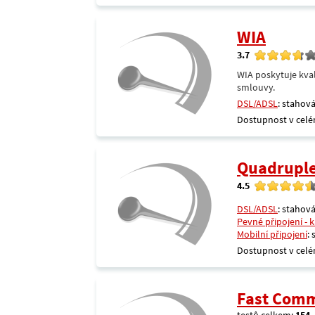
WIA
3.7
WIA poskytuje kval
smlouvy.
DSL/ADSL
: stahová
Dostupnost v celé
Quadrupl
4.5
DSL/ADSL
: stahová
Pevné připojení - 
Mobilní připojení
:
Dostupnost v celé
Fast Comm