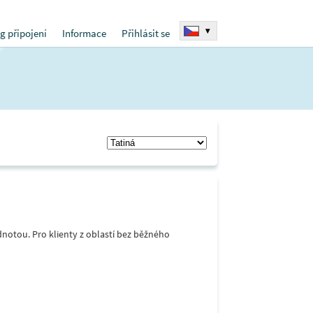
▾
g připojení
Informace
Přihlásit se
notou. Pro klienty z oblastí bez běžného