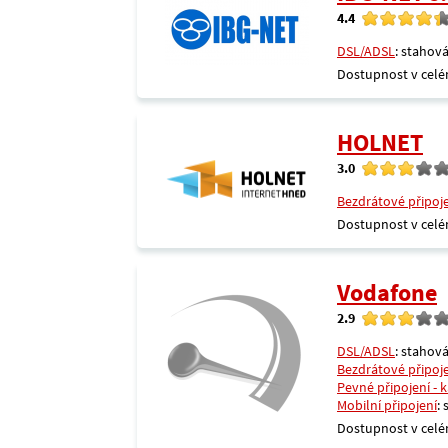
4.4
DSL/ADSL
: stahová
Dostupnost v celé
HOLNET
3.0
Bezdrátové připoj
Dostupnost v celé
Vodafone
2.9
DSL/ADSL
: stahová
Bezdrátové připoj
Pevné připojení - 
Mobilní připojení
:
Dostupnost v celé