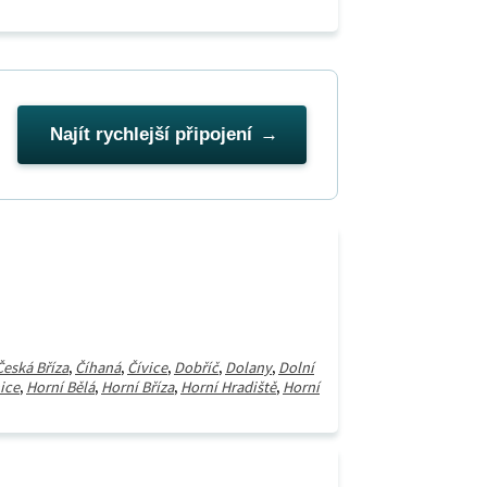
Najít rychlejší připojení
Česká Bříza
,
Číhaná
,
Čívice
,
Dobříč
,
Dolany
,
Dolní
ice
,
Horní Bělá
,
Horní Bříza
,
Horní Hradiště
,
Horní