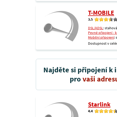
T-MOBILE
3.5
DSL/ADSL
: stahová
Pevné připojení - 
Mobilní připojení
:
Dostupnost v celé
Najděte si připojení k 
pro
vaši adres
Starlink
4.4