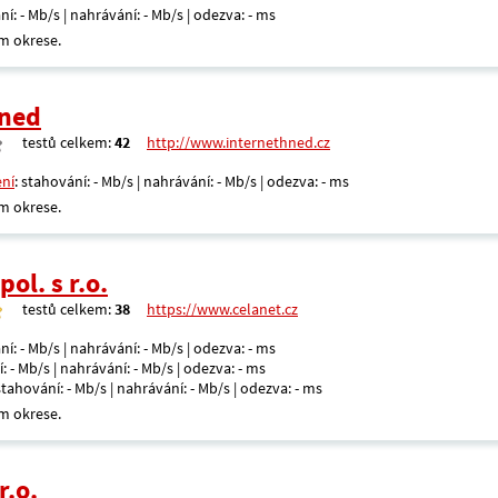
ní: - Mb/s | nahrávání: - Mb/s | odezva: - ms
m okrese.
Hned
testů celkem:
42
http://www.internethned.cz
ení
: stahování: - Mb/s | nahrávání: - Mb/s | odezva: - ms
m okrese.
ol. s r.o.
testů celkem:
38
https://www.celanet.cz
ní: - Mb/s | nahrávání: - Mb/s | odezva: - ms
: - Mb/s | nahrávání: - Mb/s | odezva: - ms
 stahování: - Mb/s | nahrávání: - Mb/s | odezva: - ms
m okrese.
r.o.