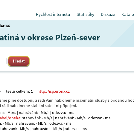
Rychlost internetu
Statistiky
Diskuze
Katalo
Tatiná
Tatiná v okrese Plzeň-sever
testů celkem:
1
http://isp.eronx.cz
- jsme plně dostupní, a rádi Vám nabídneme maximální služby s přidanou hod
rádi nabídneme stabilní satelitní připojení.
ní: - Mb/s | nahrávání: - Mb/s | odezva: - ms
kabel/optika
: stahování: - Mb/s | nahrávání: - Mb/s | odezva: - ms
: - Mb/s | nahrávání: - Mb/s | odezva: - ms
 stahování: - Mb/s | nahrávání: - Mb/s | odezva: - ms