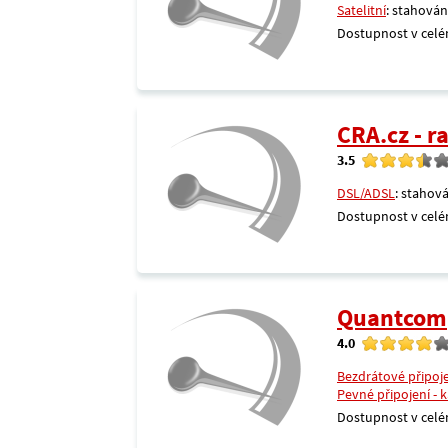
Satelitní
: stahován
Dostupnost v celé
CRA.cz - 
3.5
DSL/ADSL
: stahová
Dostupnost v celé
Quantcom
4.0
Bezdrátové připoj
Pevné připojení - 
Dostupnost v celé