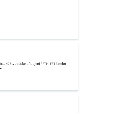
lice. xDSL, optické připojení FFTH, FFTB nebo
aši