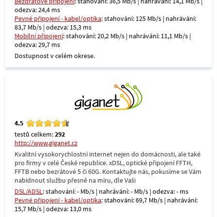
Bezdrátové připojení
: stahování: 36,5 Mb/s | nahrávání: 14,1 Mb/s |
odezva: 24,4 ms
Pevné připojení - kabel/optika
: stahování: 125 Mb/s | nahrávání:
83,7 Mb/s | odezva: 15,3 ms
Mobilní připojení
: stahování: 20,2 Mb/s | nahrávání: 11,1 Mb/s |
odezva: 29,7 ms
Dostupnost v celém okrese.
4.5
testů celkem:
292
http://www.giganet.cz
Kvalitní vysokorychlostní internet nejen do domácnosti, ale také
pro firmy v celé České republice. xDSL, optické připojení FFTH,
FFTB nebo bezrátové 5 či 60G. Kontaktujte nás, pokusíme se Vám
nabídnout službu přesně na míru, dle Vaši
DSL/ADSL
: stahování: - Mb/s | nahrávání: - Mb/s | odezva: - ms
Pevné připojení - kabel/optika
: stahování: 69,7 Mb/s | nahrávání:
15,7 Mb/s | odezva: 13,0 ms