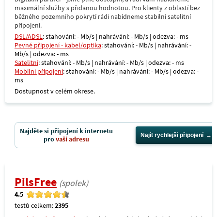
maximální služby s přidanou hodnotou. Pro klienty z oblastí bez
běžného pozemního pokrytí rádi nabídneme stabilní satelitní
připojení.
DSL/ADSL
: stahování: - Mb/s | nahrávání: - Mb/s | odezva: - ms
Pevné připojení - kabel/optika
: stahování: - Mb/s | nahrávání: -
Mb/s | odezva: - ms
Satelitní
: stahování: - Mb/s | nahrávání: - Mb/s | odezva: - ms
Mobilní připojení
: stahování: - Mb/s | nahrávání: - Mb/s | odezva: -
ms
Dostupnost v celém okrese.
Najděte si připojení k internetu
Najít rychlejší připojení
pro
vaši adresu
PilsFree
(spolek)
4.5
testů celkem:
2395