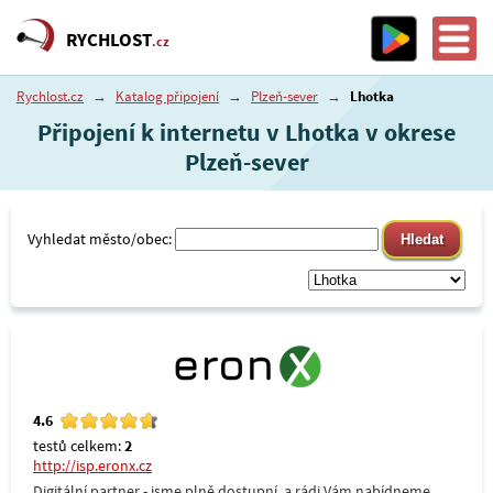
RYCHLOST
.cz
Rychlost.cz
→
Katalog připojení
→
Plzeň-sever
→
Lhotka
Připojení k internetu v Lhotka v okrese
Plzeň-sever
Vyhledat město/obec:
4.6
testů celkem:
2
http://isp.eronx.cz
Digitální partner - jsme plně dostupní, a rádi Vám nabídneme