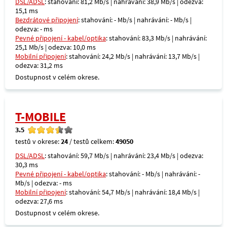
DSL/ADSL
: stahování: 81,2 Mb/s | nahrávání: 38,9 Mb/s | odezva:
15,1 ms
Bezdrátové připojení
: stahování: - Mb/s | nahrávání: - Mb/s |
odezva: - ms
Pevné připojení - kabel/optika
: stahování: 83,3 Mb/s | nahrávání:
25,1 Mb/s | odezva: 10,0 ms
Mobilní připojení
: stahování: 24,2 Mb/s | nahrávání: 13,7 Mb/s |
odezva: 31,2 ms
Dostupnost v celém okrese.
T-MOBILE
3.5
testů v okrese:
24
/ testů celkem:
49050
DSL/ADSL
: stahování: 59,7 Mb/s | nahrávání: 23,4 Mb/s | odezva:
30,3 ms
Pevné připojení - kabel/optika
: stahování: - Mb/s | nahrávání: -
Mb/s | odezva: - ms
Mobilní připojení
: stahování: 54,7 Mb/s | nahrávání: 18,4 Mb/s |
odezva: 27,6 ms
Dostupnost v celém okrese.