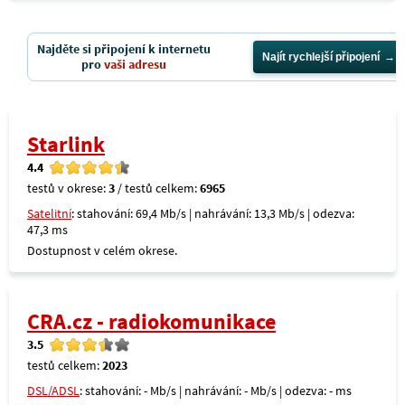
Najděte si připojení k internetu
Najít rychlejší připojení
pro
vaši adresu
Starlink
4.4
testů v okrese:
3
/ testů celkem:
6965
Satelitní
: stahování: 69,4 Mb/s | nahrávání: 13,3 Mb/s | odezva:
47,3 ms
Dostupnost v celém okrese.
CRA.cz - radiokomunikace
3.5
testů celkem:
2023
DSL/ADSL
: stahování: - Mb/s | nahrávání: - Mb/s | odezva: - ms