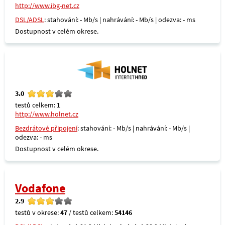
http://www.ibg-net.cz
DSL/ADSL
: stahování: - Mb/s | nahrávání: - Mb/s | odezva: - ms
Dostupnost v celém okrese.
3.0
testů celkem:
1
http://www.holnet.cz
Bezdrátové připojení
: stahování: - Mb/s | nahrávání: - Mb/s |
odezva: - ms
Dostupnost v celém okrese.
Vodafone
2.9
testů v okrese:
47
/ testů celkem:
54146