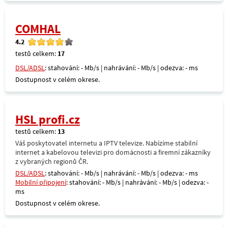
COMHAL
4.2
testů celkem:
17
DSL/ADSL
: stahování: - Mb/s | nahrávání: - Mb/s | odezva: - ms
Dostupnost v celém okrese.
HSL profi.cz
testů celkem:
13
Váš poskytovatel internetu a IPTV televize. Nabízíme stabilní
internet a kabelovou televizi pro domácnosti a firemní zákazníky
z vybraných regionů ČR.
DSL/ADSL
: stahování: - Mb/s | nahrávání: - Mb/s | odezva: - ms
Mobilní připojení
: stahování: - Mb/s | nahrávání: - Mb/s | odezva: -
ms
Dostupnost v celém okrese.