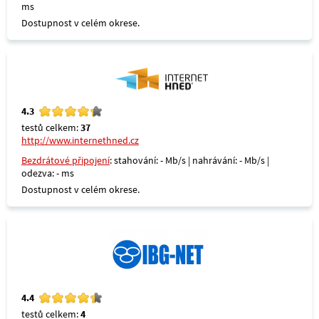
ms
Dostupnost v celém okrese.
4.3
testů celkem:
37
http://www.internethned.cz
Bezdrátové připojení
: stahování: - Mb/s | nahrávání: - Mb/s |
odezva: - ms
Dostupnost v celém okrese.
4.4
testů celkem:
4