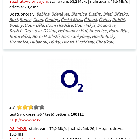
Bezdrátové připojení
: stahování: 53,2 Mb/s | nahrávání: 46,5 Mb/s |
odezva: 20,2 ms
Dostupnost v:
Babina
,
Bdeněves
,
Blatnice
,
Blažim
,
Březí
,
Břízsko
,
Bučí
,
Budeč
,
Čbán
,
Čeminy
,
Česká Bříza
,
Číhaná
,
Čívice
,
Dobříč
,
Dolany
,
Dolní Bělá
,
Dolní Hradiště
,
Dolní Vlkýš
,
Doubrava
,
Dražeň
,
Druztová
,
Dýšina
,
Heřmanova Huť
,
Hněvnice
,
Horní Bělá
,
Horní Bříza
,
Horní Hradiště
,
Horní Sekyřany
,
Hracholusky
,
Hromnice
,
Hubenov
,
Hůrky
,
Hvozd
,
Hvožďany
,
Chotíkov
, ...
2.7
testů v okrese:
56
/ testů celkem:
100112
http://www.o2.cz
DSL/ADSL
: stahování: 76,0 Mb/s | nahrávání: 26,1 Mb/s | odezva:
15,5 ms