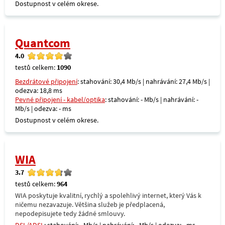
Dostupnost v celém okrese.
Quantcom
4.0
testů celkem:
1090
Bezdrátové připojení
: stahování: 30,4 Mb/s | nahrávání: 27,4 Mb/s |
odezva: 18,8 ms
Pevné připojení - kabel/optika
: stahování: - Mb/s | nahrávání: -
Mb/s | odezva: - ms
Dostupnost v celém okrese.
WIA
3.7
testů celkem:
964
WIA poskytuje kvalitní, rychlý a spolehlivý internet, který Vás k
ničemu nezavazuje. Většina služeb je předplacená,
nepodepisujete tedy žádné smlouvy.