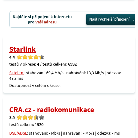
Najděte si připojení k internetu
Najít rychlejší připojení
pro
vaši adresu
Starlink
4.4
testů v okrese:
4
/ testů celkem:
6992
Satelitní
: stahování: 69,4 Mb/s | nahrávání: 13,3 Mb/s | odezva:
47,3 ms
Dostupnost v celém okrese.
CRA.cz - radiokomunikace
3.5
testů celkem:
1920
DSL/ADSL
: stahování: - Mb/s | nahrávání: - Mb/s | odezva: - ms