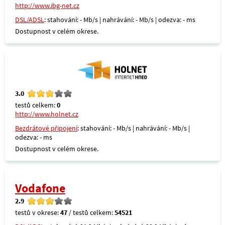
http://www.ibg-net.cz
DSL/ADSL
: stahování: - Mb/s | nahrávání: - Mb/s | odezva: - ms
Dostupnost v celém okrese.
3.0
testů celkem:
0
http://www.holnet.cz
Bezdrátové připojení
: stahování: - Mb/s | nahrávání: - Mb/s |
odezva: - ms
Dostupnost v celém okrese.
Vodafone
2.9
testů v okrese:
47
/ testů celkem:
54521