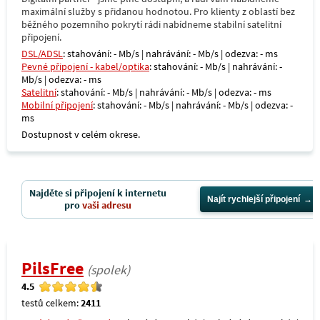
maximální služby s přidanou hodnotou. Pro klienty z oblastí bez
běžného pozemního pokrytí rádi nabídneme stabilní satelitní
připojení.
DSL/ADSL
: stahování: - Mb/s | nahrávání: - Mb/s | odezva: - ms
Pevné připojení - kabel/optika
: stahování: - Mb/s | nahrávání: -
Mb/s | odezva: - ms
Satelitní
: stahování: - Mb/s | nahrávání: - Mb/s | odezva: - ms
Mobilní připojení
: stahování: - Mb/s | nahrávání: - Mb/s | odezva: -
ms
Dostupnost v celém okrese.
Najděte si připojení k internetu
Najít rychlejší připojení
pro
vaši adresu
PilsFree
(spolek)
4.5
testů celkem:
2411