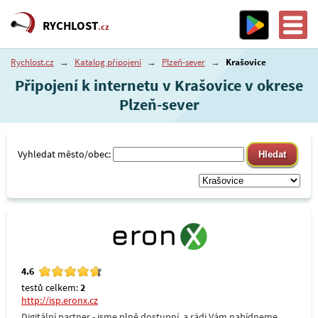
RYCHLOST
.cz
Rychlost.cz
→
Katalog připojení
→
Plzeň-sever
→
Krašovice
Připojení k internetu v Krašovice v okrese
Plzeň-sever
Vyhledat město/obec:
4.6
testů celkem:
2
http://isp.eronx.cz
Digitální partner - jsme plně dostupní, a rádi Vám nabídneme