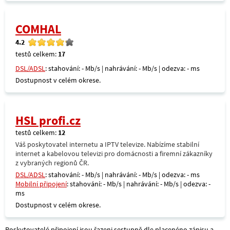
COMHAL
4.2
testů celkem:
17
DSL/ADSL
: stahování: - Mb/s | nahrávání: - Mb/s | odezva: - ms
Dostupnost v celém okrese.
HSL profi.cz
testů celkem:
12
Váš poskytovatel internetu a IPTV televize. Nabízíme stabilní
internet a kabelovou televizi pro domácnosti a firemní zákazníky
z vybraných regionů ČR.
DSL/ADSL
: stahování: - Mb/s | nahrávání: - Mb/s | odezva: - ms
Mobilní připojení
: stahování: - Mb/s | nahrávání: - Mb/s | odezva: -
ms
Dostupnost v celém okrese.
Poskytovatelé připojení jsou řazeni sestupně dle placenéno zápisu a