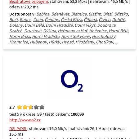
Bezdrátové připojení
: stahování: 53,2 Mb/s | nahrávání: 46,5 Mb/s |
odezva: 20,2 ms
Dostupnost v:
Babina
,
Bdeněves
,
Blatnice
,
Blažim
,
Březí
,
Břízsko
,
Bučí
,
Budeč
,
Čbán
,
Čeminy
,
Česká Bříza
,
Číhaná
,
Čívice
,
Dobříč
,
Dolany
,
Dolní Bělá
,
Dolní Hradiště
,
Dolní Vlkýš
,
Doubrava
,
Dražeň
,
Druztová
,
Dýšina
,
Heřmanova Huť
,
Hněvnice
,
Horní Bělá
,
Horní Bříza
,
Horní Hradiště
,
Horní Sekyřany
,
Hracholusky
,
Hromnice
,
Hubenov
,
Hůrky
,
Hvozd
,
Hvožďany
,
Chotíkov
, ...
2.7
testů v okrese:
59
/ testů celkem:
100099
http://www.o2.cz
DSL/ADSL
: stahování: 76,0 Mb/s | nahrávání: 26,1 Mb/s | odezva:
15,5 ms