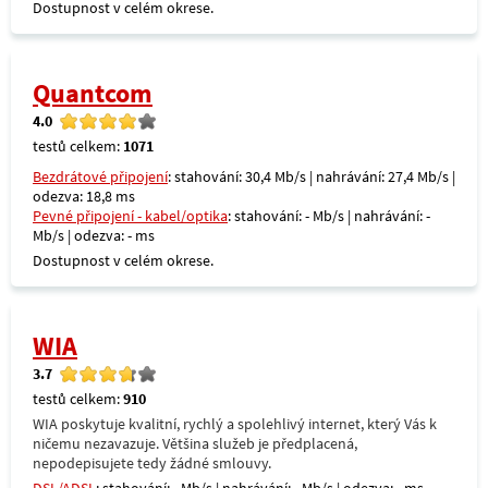
Dostupnost v celém okrese.
Quantcom
4.0
testů celkem:
1071
Bezdrátové připojení
: stahování: 30,4 Mb/s | nahrávání: 27,4 Mb/s |
odezva: 18,8 ms
Pevné připojení - kabel/optika
: stahování: - Mb/s | nahrávání: -
Mb/s | odezva: - ms
Dostupnost v celém okrese.
WIA
3.7
testů celkem:
910
WIA poskytuje kvalitní, rychlý a spolehlivý internet, který Vás k
ničemu nezavazuje. Většina služeb je předplacená,
nepodepisujete tedy žádné smlouvy.