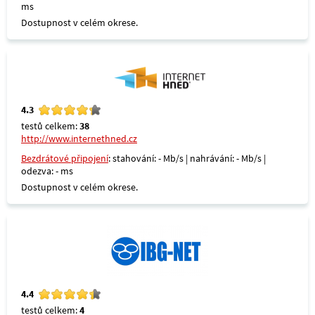
ms
Dostupnost v celém okrese.
4.3
testů celkem:
38
http://www.internethned.cz
Bezdrátové připojení
: stahování: - Mb/s | nahrávání: - Mb/s |
odezva: - ms
Dostupnost v celém okrese.
4.4
testů celkem:
4