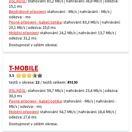
DSL/ADSL
: stahování: 81,2 Mb/s | nahrávání: 38,9 Mb/s | odezva:
15,1 ms
Bezdrátové připojení
: stahování: - Mb/s | nahrávání: - Mb/s |
odezva: - ms
Pevné připojení - kabel/optika
: stahování: 83,3 Mb/s | nahrávání:
25,1 Mb/s | odezva: 10,0 ms
Mobilní připojení
: stahování: 24,2 Mb/s | nahrávání: 13,7 Mb/s |
odezva: 31,2 ms
Dostupnost v celém okrese.
T-MOBILE
3.5
testů v okrese:
22
/ testů celkem:
49130
DSL/ADSL
: stahování: 59,7 Mb/s | nahrávání: 23,4 Mb/s | odezva:
30,3 ms
Pevné připojení - kabel/optika
: stahování: - Mb/s | nahrávání: -
Mb/s | odezva: - ms
Mobilní připojení
: stahování: 54,7 Mb/s | nahrávání: 18,4 Mb/s |
odezva: 27,6 ms
Dostupnost v celém okrese.