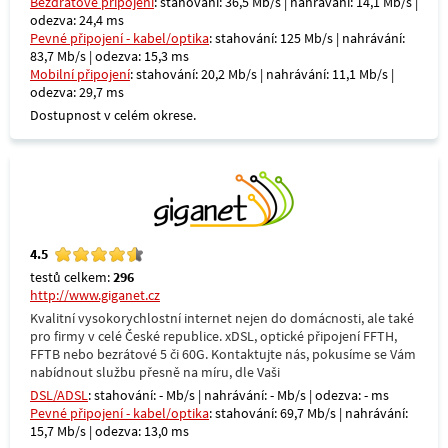
Bezdrátové připojení
: stahování: 36,5 Mb/s | nahrávání: 14,1 Mb/s |
odezva: 24,4 ms
Pevné připojení - kabel/optika
: stahování: 125 Mb/s | nahrávání:
83,7 Mb/s | odezva: 15,3 ms
Mobilní připojení
: stahování: 20,2 Mb/s | nahrávání: 11,1 Mb/s |
odezva: 29,7 ms
Dostupnost v celém okrese.
4.5
testů celkem:
296
http://www.giganet.cz
Kvalitní vysokorychlostní internet nejen do domácnosti, ale také
pro firmy v celé České republice. xDSL, optické připojení FFTH,
FFTB nebo bezrátové 5 či 60G. Kontaktujte nás, pokusíme se Vám
nabídnout službu přesně na míru, dle Vaši
DSL/ADSL
: stahování: - Mb/s | nahrávání: - Mb/s | odezva: - ms
Pevné připojení - kabel/optika
: stahování: 69,7 Mb/s | nahrávání:
15,7 Mb/s | odezva: 13,0 ms