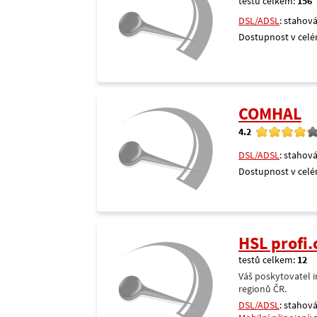
testů celkem:
156
DSL/ADSL
: stahová
Dostupnost v celé
COMHAL
4.2
DSL/ADSL
: stahová
Dostupnost v celé
HSL profi.
testů celkem:
12
Váš poskytovatel i
regionů ČR.
DSL/ADSL
: stahová