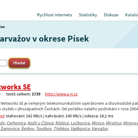
Rychlost internetu
Statistiky
Diskuze
Katalo
žov
Varvažov v okrese Písek
tworks SE
testů celkem:
1739
http://www.u-n.cz
 Networks SE je veřejným telekomunikačním operátorem a dlouhodobě patř
 služeb v jihozápadních Čechách. Od počátku našeho podnikání v roce 200
ení
: stahování: 142 Mb/s | nahrávání: 140 Mb/s | odezva: 18,1 ms
dy
,
Cerhonice
,
Kožlí u Čížové
,
Křešice
,
Lučkovice
,
Minice
,
Mirotice
,
Mirovic
,
Šamonice
,
Šerkov
,
Touškov
,
Třebkov
,
Vadkovice
,
Varvažov