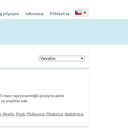
▾
g připojení
Informace
Přihlásit se
í mezi nejvýznamnější poskytovatele
4 se snažíme nab
e
,
Myslín
,
Písek
,
Plíškovice
,
Předotice
,
Radobytce
,