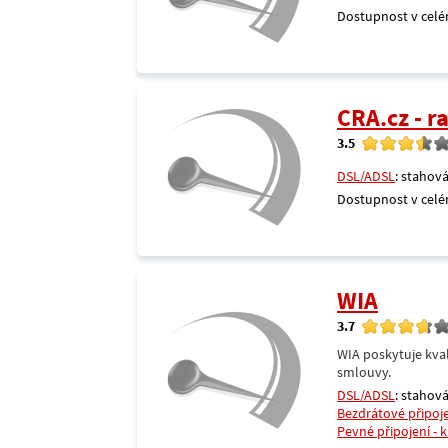
Dostupnost v celé
CRA.cz - 
3.5
DSL/ADSL
: stahová
Dostupnost v celé
WIA
3.7
WIA poskytuje kval
smlouvy.
DSL/ADSL
: stahová
Bezdrátové připoj
Pevné připojení - 