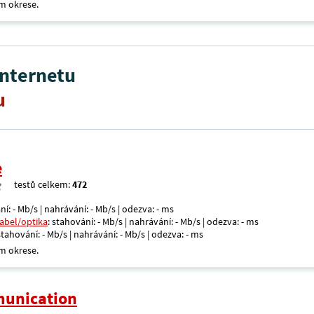
m okrese.
internetu
u
e
testů celkem:
472
ní: - Mb/s | nahrávání: - Mb/s | odezva: - ms
kabel/optika
: stahování: - Mb/s | nahrávání: - Mb/s | odezva: - ms
 stahování: - Mb/s | nahrávání: - Mb/s | odezva: - ms
m okrese.
unication