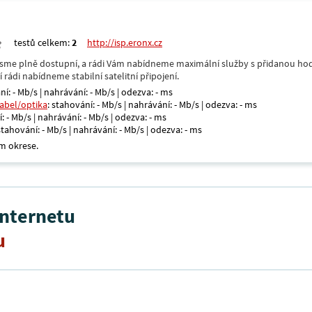
testů celkem:
2
http://isp.eronx.cz
- jsme plně dostupní, a rádi Vám nabídneme maximální služby s přidanou hod
rádi nabídneme stabilní satelitní připojení.
ní: - Mb/s | nahrávání: - Mb/s | odezva: - ms
kabel/optika
: stahování: - Mb/s | nahrávání: - Mb/s | odezva: - ms
: - Mb/s | nahrávání: - Mb/s | odezva: - ms
 stahování: - Mb/s | nahrávání: - Mb/s | odezva: - ms
m okrese.
internetu
u