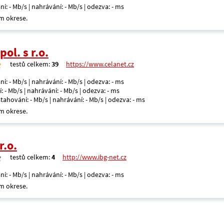
ní: - Mb/s | nahrávání: - Mb/s | odezva: - ms
m okrese.
ol. s r.o.
testů celkem:
39
https://www.celanet.cz
ní: - Mb/s | nahrávání: - Mb/s | odezva: - ms
: - Mb/s | nahrávání: - Mb/s | odezva: - ms
 stahování: - Mb/s | nahrávání: - Mb/s | odezva: - ms
m okrese.
r.o.
testů celkem:
4
http://www.ibg-net.cz
ní: - Mb/s | nahrávání: - Mb/s | odezva: - ms
m okrese.