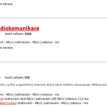
m okrese.
radiokomunikace
testů celkem:
1920
ní: - Mb/s | nahrávání: - Mb/s | odezva: - ms
m okrese.
testů celkem:
910
itní, rychlý a spolehlivý internet, který Vás k ničemu nezavazuje. Většina s
ní: - Mb/s | nahrávání: - Mb/s | odezva: - ms
ení
: stahování: 44,6 Mb/s | nahrávání: 105 Mb/s | odezva: 11,5 ms
kabel/optika
: stahování: - Mb/s | nahrávání: - Mb/s | odezva: - ms