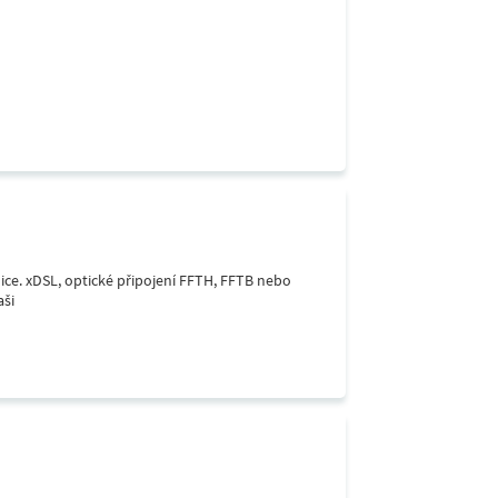
lice. xDSL, optické připojení FFTH, FFTB nebo
aši