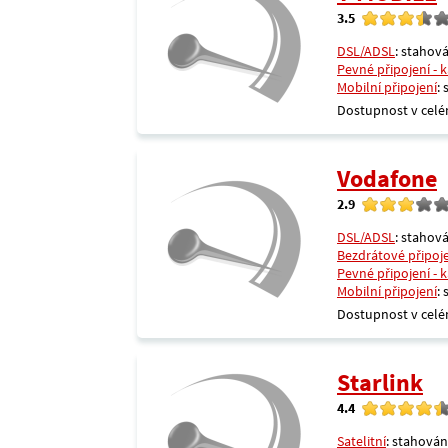
3.5
DSL/ADSL
: stahová
Pevné připojení - 
Mobilní připojení
:
Dostupnost v celé
Vodafone
2.9
DSL/ADSL
: stahová
Bezdrátové připoj
Pevné připojení - 
Mobilní připojení
:
Dostupnost v celé
Starlink
4.4
Satelitní
: stahován