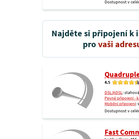
Dostupnost v celé
Najděte si připojení k 
pro
vaši adres
Quadrupl
4.5
DSL/ADSL
: stahová
Pevné připojení - 
Mobilní připojení
:
Dostupnost v celé
Fast Comm