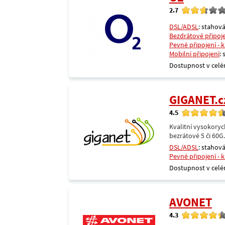
2.7
DSL/ADSL
: stahová
Bezdrátové připoj
Pevné připojení - 
Mobilní připojení
:
Dostupnost v celé
GIGANET.c
4.5
Kvalitní vysokoryc
bezrátové 5 či 60G
DSL/ADSL
: stahová
Pevné připojení - 
Dostupnost v celé
AVONET
4.3