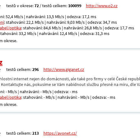
testů v okrese:
72
/ testů celkem:
100099
http://www.o2.cz
ní: 52,4 Mb/s | nahrávání: 13,5 Mb/s | odezva: 17,1 ms
ení
: stahování: 22,1 Mb/s | nahrávání: 9,03 Mb/s | odezva: 34,7 ms
kabel/optika
: stahování: 84,6 Mb/s | nahrávání: 26,8 Mb/s | odezva: 17,7 ms
 stahování: 33,2 Mb/s | nahrávání: 12,4 Mb/s | odezva: 31,3 ms
m okrese.
z
testů celkem:
296
http://www.giganet.cz
hlostní internet nejen do domácnosti, ale také pro firmy v celé České repub
. Kontaktujte nás, pokusíme se Vám nabídnout službu přesně na míru, dle V
ní: - Mb/s | nahrávání: - Mb/s | odezva: - ms
kabel/optika
: stahování: - Mb/s | nahrávání: - Mb/s | odezva: - ms
m okrese.
testů celkem:
213
https://avonet.cz/