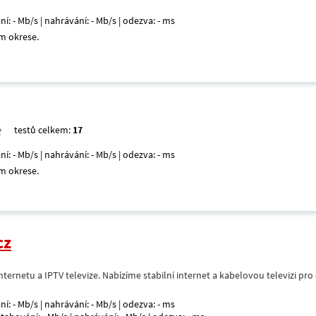
ní: - Mb/s | nahrávání: - Mb/s | odezva: - ms
m okrese.
testů celkem:
17
ní: - Mb/s | nahrávání: - Mb/s | odezva: - ms
m okrese.
cz
nternetu a IPTV televize. Nabízíme stabilní internet a kabelovou televizi pr
ní: - Mb/s | nahrávání: - Mb/s | odezva: - ms