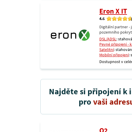
Eron X IT
4.6
Digitální partner 
pozemního pokrytí 
DSL/ADSL
: stahová
Pevné připojení - 
Satelitní
: stahování
Mobilní připojení
:
Dostupnost v celé
Najděte si připojení k 
pro
vaši adres
O2