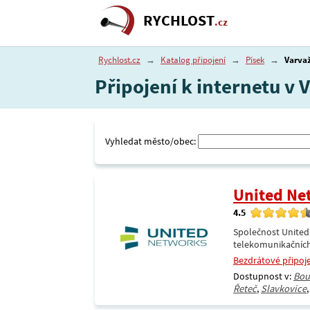
RYCHLOST
.cz
Rychlost.cz
→
Katalog připojení
→
Písek
→
Varva
Připojení k internetu v 
Vyhledat město/obec:
United Ne
4.5
Společnost United
telekomunikačních
Bezdrátové připoj
Dostupnost v:
Bou
Řeteč
,
Slavkovice