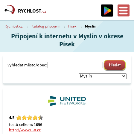
RYCHLOST
.cz
Rychlost.cz
→
Katalog připojení
→
Písek
→
Myslín
Připojení k internetu v Myslín v okrese
Písek
Vyhledat město/obec:
4.5
testů celkem:
1696
http://www.u-n.cz