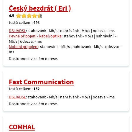
Český bezdrát ( Eri )
4.5
testů celkem:
446
DSL/ADSL
: stahování: - Mb/s | nahrávání: - Mb/s | odezva: - ms
Pevné připojení - kabel/optika
: stahování: - Mb/s | nahrávání: -
Mb/s | odezva: - ms
Mobilní připojení
: stahování: - Mb/s | nahrávání: - Mb/s | odezva: -
ms
Dostupnost v celém okrese.
Fast Communication
testů celkem:
152
DSL/ADSL
: stahování: - Mb/s | nahrávání: - Mb/s | odezva: - ms
Dostupnost v celém okrese.
COMHAL