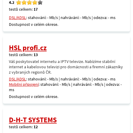
4.2
testů celkem:
17
DSL/ADSL
: stahování: - Mb/s | nahrávání: - Mb/s | odezva: - ms
Dostupnost v celém okrese.
HSL profi.cz
testů celkem:
13
Váš poskytovatel internetu a IPTV televize. Nabízíme stabilní
internet a kabelovou televizi pro domácnosti a firemní zákazníky
z vybraných regionů ČR.
DSL/ADSL
: stahování: - Mb/s | nahrávání: - Mb/s | odezva: - ms
Mobilní připojení
: stahování: - Mb/s | nahrávání: - Mb/s | odezva: -
ms
Dostupnost v celém okrese.
D-H-T SYSTEMS
testů celkem:
12