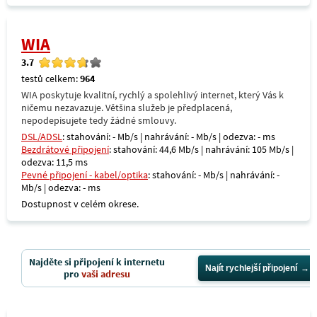
WIA
3.7
testů celkem:
964
WIA poskytuje kvalitní, rychlý a spolehlivý internet, který Vás k
ničemu nezavazuje. Většina služeb je předplacená,
nepodepisujete tedy žádné smlouvy.
DSL/ADSL
: stahování: - Mb/s | nahrávání: - Mb/s | odezva: - ms
Bezdrátové připojení
: stahování: 44,6 Mb/s | nahrávání: 105 Mb/s |
odezva: 11,5 ms
Pevné připojení - kabel/optika
: stahování: - Mb/s | nahrávání: -
Mb/s | odezva: - ms
Dostupnost v celém okrese.
Najděte si připojení k internetu
Najít rychlejší připojení
pro
vaši adresu