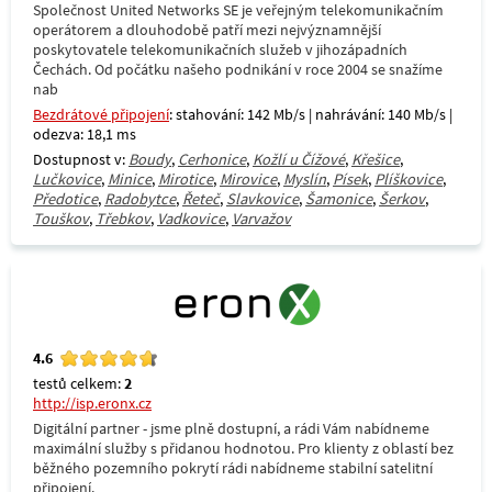
Společnost United Networks SE je veřejným telekomunikačním
operátorem a dlouhodobě patří mezi nejvýznamnější
poskytovatele telekomunikačních služeb v jihozápadních
Čechách. Od počátku našeho podnikání v roce 2004 se snažíme
nab
Bezdrátové připojení
: stahování: 142 Mb/s | nahrávání: 140 Mb/s |
odezva: 18,1 ms
Dostupnost v:
Boudy
,
Cerhonice
,
Kožlí u Čížové
,
Křešice
,
Lučkovice
,
Minice
,
Mirotice
,
Mirovice
,
Myslín
,
Písek
,
Plíškovice
,
Předotice
,
Radobytce
,
Řeteč
,
Slavkovice
,
Šamonice
,
Šerkov
,
Touškov
,
Třebkov
,
Vadkovice
,
Varvažov
4.6
testů celkem:
2
http://isp.eronx.cz
Digitální partner - jsme plně dostupní, a rádi Vám nabídneme
maximální služby s přidanou hodnotou. Pro klienty z oblastí bez
běžného pozemního pokrytí rádi nabídneme stabilní satelitní
připojení.