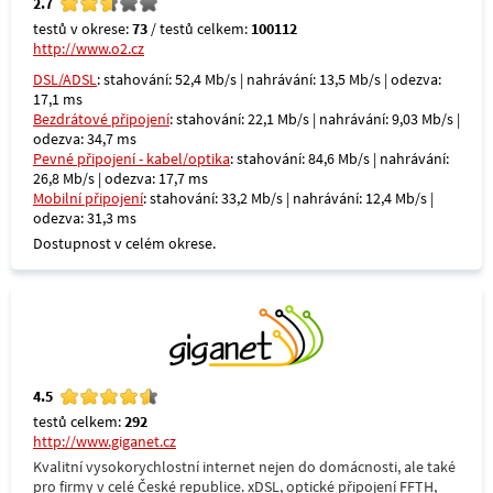
2.7
testů v okrese:
73
/ testů celkem:
100112
http://www.o2.cz
DSL/ADSL
: stahování: 52,4 Mb/s | nahrávání: 13,5 Mb/s | odezva:
17,1 ms
Bezdrátové připojení
: stahování: 22,1 Mb/s | nahrávání: 9,03 Mb/s |
odezva: 34,7 ms
Pevné připojení - kabel/optika
: stahování: 84,6 Mb/s | nahrávání:
26,8 Mb/s | odezva: 17,7 ms
Mobilní připojení
: stahování: 33,2 Mb/s | nahrávání: 12,4 Mb/s |
odezva: 31,3 ms
Dostupnost v celém okrese.
4.5
testů celkem:
292
http://www.giganet.cz
Kvalitní vysokorychlostní internet nejen do domácnosti, ale také
pro firmy v celé České republice. xDSL, optické připojení FFTH,