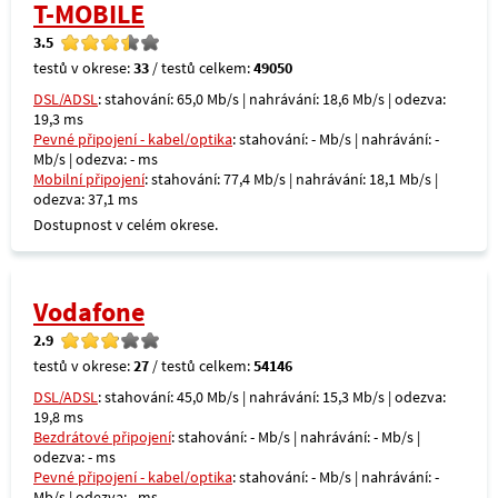
T-MOBILE
3.5
testů v okrese:
33
/ testů celkem:
49050
DSL/ADSL
: stahování: 65,0 Mb/s | nahrávání: 18,6 Mb/s | odezva:
19,3 ms
Pevné připojení - kabel/optika
: stahování: - Mb/s | nahrávání: -
Mb/s | odezva: - ms
Mobilní připojení
: stahování: 77,4 Mb/s | nahrávání: 18,1 Mb/s |
odezva: 37,1 ms
Dostupnost v celém okrese.
Vodafone
2.9
testů v okrese:
27
/ testů celkem:
54146
DSL/ADSL
: stahování: 45,0 Mb/s | nahrávání: 15,3 Mb/s | odezva:
19,8 ms
Bezdrátové připojení
: stahování: - Mb/s | nahrávání: - Mb/s |
odezva: - ms
Pevné připojení - kabel/optika
: stahování: - Mb/s | nahrávání: -
Mb/s | odezva: - ms