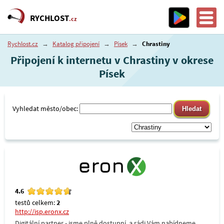
RYCHLOST
.cz
Rychlost.cz
→
Katalog připojení
→
Písek
→
Chrastiny
Připojení k internetu v Chrastiny v okrese
Písek
Vyhledat město/obec:
4.6
testů celkem:
2
http://isp.eronx.cz
Digitální partner - jsme plně dostupní, a rádi Vám nabídneme