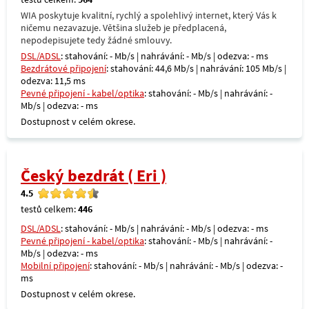
WIA poskytuje kvalitní, rychlý a spolehlivý internet, který Vás k
ničemu nezavazuje. Většina služeb je předplacená,
nepodepisujete tedy žádné smlouvy.
DSL/ADSL
: stahování: - Mb/s | nahrávání: - Mb/s | odezva: - ms
Bezdrátové připojení
: stahování: 44,6 Mb/s | nahrávání: 105 Mb/s |
odezva: 11,5 ms
Pevné připojení - kabel/optika
: stahování: - Mb/s | nahrávání: -
Mb/s | odezva: - ms
Dostupnost v celém okrese.
Český bezdrát ( Eri )
4.5
testů celkem:
446
DSL/ADSL
: stahování: - Mb/s | nahrávání: - Mb/s | odezva: - ms
Pevné připojení - kabel/optika
: stahování: - Mb/s | nahrávání: -
Mb/s | odezva: - ms
Mobilní připojení
: stahování: - Mb/s | nahrávání: - Mb/s | odezva: -
ms
Dostupnost v celém okrese.