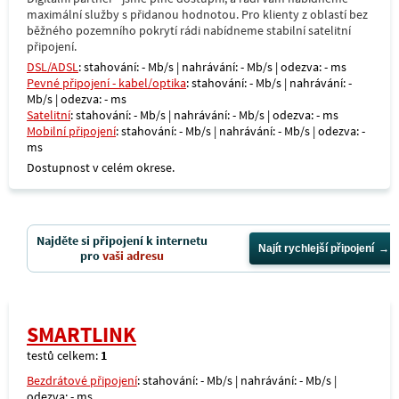
maximální služby s přidanou hodnotou. Pro klienty z oblastí bez
běžného pozemního pokrytí rádi nabídneme stabilní satelitní
připojení.
DSL/ADSL
: stahování: - Mb/s | nahrávání: - Mb/s | odezva: - ms
Pevné připojení - kabel/optika
: stahování: - Mb/s | nahrávání: -
Mb/s | odezva: - ms
Satelitní
: stahování: - Mb/s | nahrávání: - Mb/s | odezva: - ms
Mobilní připojení
: stahování: - Mb/s | nahrávání: - Mb/s | odezva: -
ms
Dostupnost v celém okrese.
Najděte si připojení k internetu
Najít rychlejší připojení
pro
vaši adresu
SMARTLINK
testů celkem:
1
Bezdrátové připojení
: stahování: - Mb/s | nahrávání: - Mb/s |
odezva: - ms