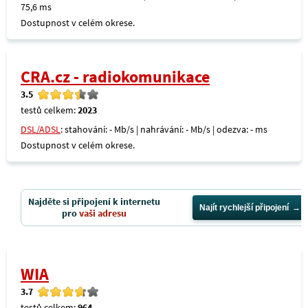
75,6 ms
Dostupnost v celém okrese.
CRA.cz - radiokomunikace
3.5
testů celkem:
2023
DSL/ADSL
: stahování: - Mb/s | nahrávání: - Mb/s | odezva: - ms
Dostupnost v celém okrese.
Najděte si připojení k internetu
Najít rychlejší připojení
pro
vaši adresu
WIA
3.7
testů celkem:
964