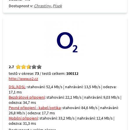
Dostupnost v:
Chrastiny
,
Písek
2.7
testů v okrese:
73
/ testů celkem:
100112
http://www.o2.cz
DSL/ADSL
: stahování: 52,4 Mb/s | nahrávání: 13,5 Mb/s | odezva:
17,1 ms
Bezdrátové připojení
: stahování: 22,1 Mb/s | nahrávání: 9,03 Mb/s |
odezva: 34,7 ms
Pevné připojení - kabel/optika
: stahování: 84,6 Mb/s | nahrávání:
26,8 Mb/s | odezva: 17,7 ms
Mobilní připojení
: stahování: 33,2 Mb/s | nahrávání: 12,4 Mb/s |
odezva: 31,3 ms