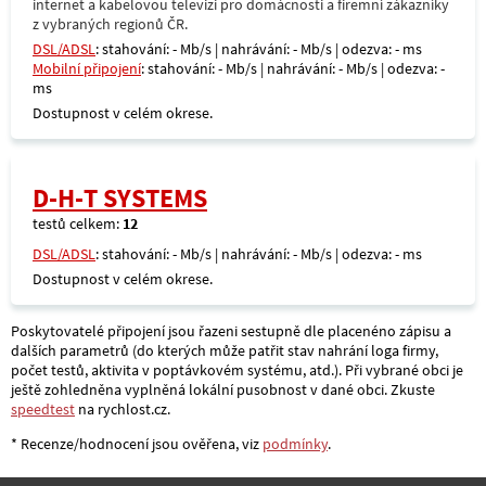
internet a kabelovou televizi pro domácnosti a firemní zákazníky
z vybraných regionů ČR.
DSL/ADSL
: stahování: - Mb/s | nahrávání: - Mb/s | odezva: - ms
Mobilní připojení
: stahování: - Mb/s | nahrávání: - Mb/s | odezva: -
ms
Dostupnost v celém okrese.
D-H-T SYSTEMS
testů celkem:
12
DSL/ADSL
: stahování: - Mb/s | nahrávání: - Mb/s | odezva: - ms
Dostupnost v celém okrese.
Poskytovatelé připojení jsou řazeni sestupně dle placenéno zápisu a
dalších parametrů (do kterých může patřit stav nahrání loga firmy,
počet testů, aktivita v poptávkovém systému, atd.). Při vybrané obci je
ještě zohledněna vyplněná lokální pusobnost v dané obci. Zkuste
speedtest
na rychlost.cz.
* Recenze/hodnocení jsou ověřena, viz
podmínky
.