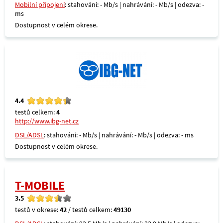
Mobilní připojení
: stahování: - Mb/s | nahrávání: - Mb/s | odezva: -
ms
Dostupnost v celém okrese.
4.4
testů celkem:
4
http://www.ibg-net.cz
DSL/ADSL
: stahování: - Mb/s | nahrávání: - Mb/s | odezva: - ms
Dostupnost v celém okrese.
T-MOBILE
3.5
testů v okrese:
42
/ testů celkem:
49130