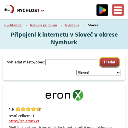
RYCHLOST
.cz
Rychlost.cz
→
Katalog připojení
→
Nymburk
→
Sloveč
Připojení k internetu v Sloveč v okrese
Nymburk
Vyhledat město/obec:
4.6
testů celkem:
2
http://isp.eronx.cz
Digitální partner - jsme plně dostupní, a rádi Vám nabídneme