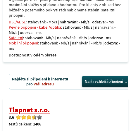
maximální služby s přidanou hodnotou. Pro klienty z oblastí bez
běžného pozemního pokrytí rádi nabídneme stabilní satelitní
připojení.
DSL/ADSL
: stahování: - Mb/s | nahrávání: - Mb/s | odezva: - ms
Pevné připojení - kabel/optika
: stahování: - Mb/s | nahrávání: -
Mb/s | odezva: - ms
Satelitní
: stahování: - Mb/s | nahrávání: - Mb/s | odezva: - ms
Mobilní připojení
: stahování: - Mb/s | nahrávání: - Mb/s | odezva: -
ms
Dostupnost v celém okrese.
Najděte si připojení k internetu
Najít rychlejší připojení
pro
vaši adresu
Tlapnet s.r.o.
3.6
testů celkem:
1406