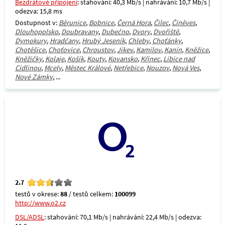
Bezdrátové připojení
: stahování: 40,3 Mb/s | nahrávání: 10,7 Mb/s |
odezva: 15,8 ms
Dostupnost v:
Běrunice
,
Bobnice
,
Černá Hora
,
Čilec
,
Činěves
,
Dlouhopolsko
,
Doubravany
,
Dubečno
,
Dvory
,
Dvořiště
,
Dymokury
,
Hradčany
,
Hrubý Jeseník
,
Chleby
,
Choťánky
,
Chotěšice
,
Choťovice
,
Chroustov
,
Jíkev
,
Kamilov
,
Kanín
,
Kněžice
,
Kněžičky
,
Kolaje
,
Košík
,
Kouty
,
Kovansko
,
Křinec
,
Libice nad
Cidlinou
,
Mcely
,
Městec Králové
,
Netřebice
,
Nouzov
,
Nová Ves
,
Nové Zámky
, ...
2.7
testů v okrese:
88
/ testů celkem:
100099
http://www.o2.cz
DSL/ADSL
: stahování: 70,1 Mb/s | nahrávání: 22,4 Mb/s | odezva: