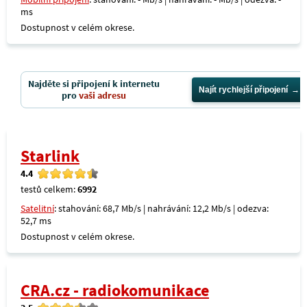
ms
Dostupnost v celém okrese.
Najděte si připojení k internetu
Najít rychlejší připojení
pro
vaši adresu
Starlink
4.4
testů celkem:
6992
Satelitní
: stahování: 68,7 Mb/s | nahrávání: 12,2 Mb/s | odezva:
52,7 ms
Dostupnost v celém okrese.
CRA.cz - radiokomunikace