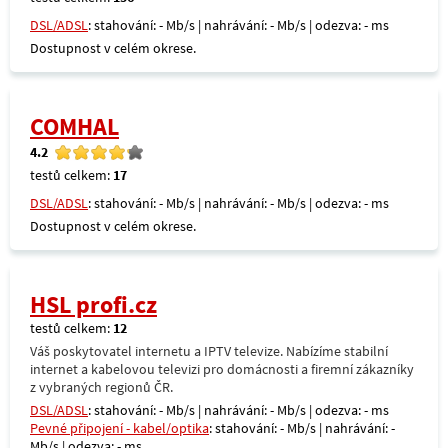
DSL/ADSL
: stahování: - Mb/s | nahrávání: - Mb/s | odezva: - ms
Dostupnost v celém okrese.
COMHAL
4.2
testů celkem:
17
DSL/ADSL
: stahování: - Mb/s | nahrávání: - Mb/s | odezva: - ms
Dostupnost v celém okrese.
HSL profi.cz
testů celkem:
12
Váš poskytovatel internetu a IPTV televize. Nabízíme stabilní
internet a kabelovou televizi pro domácnosti a firemní zákazníky
z vybraných regionů ČR.
DSL/ADSL
: stahování: - Mb/s | nahrávání: - Mb/s | odezva: - ms
Pevné připojení - kabel/optika
: stahování: - Mb/s | nahrávání: -
Mb/s | odezva: - ms