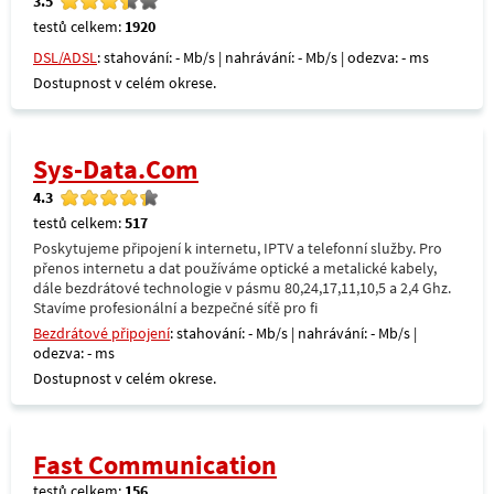
3.5
testů celkem:
1920
DSL/ADSL
: stahování: - Mb/s | nahrávání: - Mb/s | odezva: - ms
Dostupnost v celém okrese.
Sys-Data.Com
4.3
testů celkem:
517
Poskytujeme připojení k internetu, IPTV a telefonní služby. Pro
přenos internetu a dat používáme optické a metalické kabely,
dále bezdrátové technologie v pásmu 80,24,17,11,10,5 a 2,4 Ghz.
Stavíme profesionální a bezpečné síťě pro fi
Bezdrátové připojení
: stahování: - Mb/s | nahrávání: - Mb/s |
odezva: - ms
Dostupnost v celém okrese.
Fast Communication
testů celkem:
156