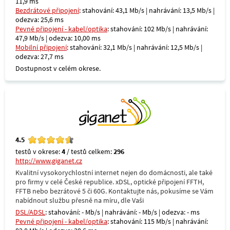
11,9 ms
Bezdrátové připojení
: stahování: 43,1 Mb/s | nahrávání: 13,5 Mb/s |
odezva: 25,6 ms
Pevné připojení - kabel/optika
: stahování: 102 Mb/s | nahrávání:
47,9 Mb/s | odezva: 10,00 ms
Mobilní připojení
: stahování: 32,1 Mb/s | nahrávání: 12,5 Mb/s |
odezva: 27,7 ms
Dostupnost v celém okrese.
4.5
testů v okrese:
4
/ testů celkem:
296
http://www.giganet.cz
Kvalitní vysokorychlostní internet nejen do domácnosti, ale také
pro firmy v celé České republice. xDSL, optické připojení FFTH,
FFTB nebo bezrátové 5 či 60G. Kontaktujte nás, pokusíme se Vám
nabídnout službu přesně na míru, dle Vaši
DSL/ADSL
: stahování: - Mb/s | nahrávání: - Mb/s | odezva: - ms
Pevné připojení - kabel/optika
: stahování: 115 Mb/s | nahrávání: