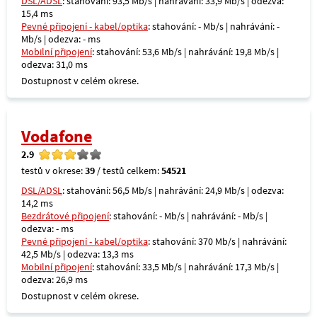
DSL/ADSL
: stahování: 93,5 Mb/s | nahrávání: 33,9 Mb/s | odezva:
15,4 ms
Pevné připojení - kabel/optika
: stahování: - Mb/s | nahrávání: -
Mb/s | odezva: - ms
Mobilní připojení
: stahování: 53,6 Mb/s | nahrávání: 19,8 Mb/s |
odezva: 31,0 ms
Dostupnost v celém okrese.
Vodafone
2.9
testů v okrese:
39
/ testů celkem:
54521
DSL/ADSL
: stahování: 56,5 Mb/s | nahrávání: 24,9 Mb/s | odezva:
14,2 ms
Bezdrátové připojení
: stahování: - Mb/s | nahrávání: - Mb/s |
odezva: - ms
Pevné připojení - kabel/optika
: stahování: 370 Mb/s | nahrávání:
42,5 Mb/s | odezva: 13,3 ms
Mobilní připojení
: stahování: 33,5 Mb/s | nahrávání: 17,3 Mb/s |
odezva: 26,9 ms
Dostupnost v celém okrese.