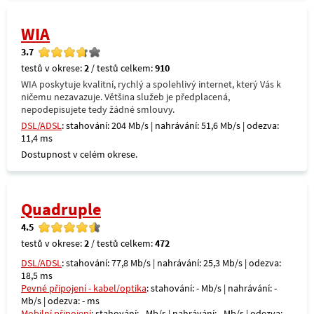
WIA
3.7
testů v okrese:
2
/ testů celkem:
910
WIA poskytuje kvalitní, rychlý a spolehlivý internet, který Vás k
ničemu nezavazuje. Většina služeb je předplacená,
nepodepisujete tedy žádné smlouvy.
DSL/ADSL
: stahování: 204 Mb/s | nahrávání: 51,6 Mb/s | odezva:
11,4 ms
Dostupnost v celém okrese.
Quadruple
4.5
testů v okrese:
2
/ testů celkem:
472
DSL/ADSL
: stahování: 77,8 Mb/s | nahrávání: 25,3 Mb/s | odezva:
18,5 ms
Pevné připojení - kabel/optika
: stahování: - Mb/s | nahrávání: -
Mb/s | odezva: - ms
Mobilní připojení
: stahování: - Mb/s | nahrávání: - Mb/s | odezva: -