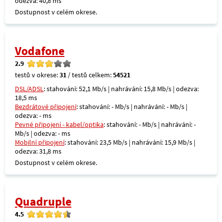
odezva: 40,8 ms
Dostupnost v celém okrese.
Vodafone
2.9
testů v okrese:
31
/ testů celkem:
54521
DSL/ADSL
: stahování: 52,1 Mb/s | nahrávání: 15,8 Mb/s | odezva:
18,5 ms
Bezdrátové připojení
: stahování: - Mb/s | nahrávání: - Mb/s |
odezva: - ms
Pevné připojení - kabel/optika
: stahování: - Mb/s | nahrávání: -
Mb/s | odezva: - ms
Mobilní připojení
: stahování: 23,5 Mb/s | nahrávání: 15,9 Mb/s |
odezva: 31,8 ms
Dostupnost v celém okrese.
Quadruple
4.5