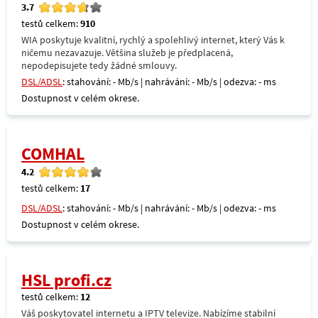
3.7
testů celkem:
910
WIA poskytuje kvalitní, rychlý a spolehlivý internet, který Vás k
ničemu nezavazuje. Většina služeb je předplacená,
nepodepisujete tedy žádné smlouvy.
DSL/ADSL
: stahování: - Mb/s | nahrávání: - Mb/s | odezva: - ms
Dostupnost v celém okrese.
COMHAL
4.2
testů celkem:
17
DSL/ADSL
: stahování: - Mb/s | nahrávání: - Mb/s | odezva: - ms
Dostupnost v celém okrese.
HSL profi.cz
testů celkem:
12
Váš poskytovatel internetu a IPTV televize. Nabízíme stabilní