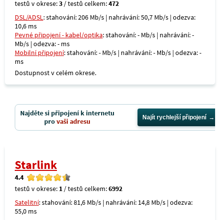
testů v okrese:
3
/ testů celkem:
472
DSL/ADSL
: stahování: 206 Mb/s | nahrávání: 50,7 Mb/s | odezva:
10,6 ms
Pevné připojení - kabel/optika
: stahování: - Mb/s | nahrávání: -
Mb/s | odezva: - ms
Mobilní připojení
: stahování: - Mb/s | nahrávání: - Mb/s | odezva: -
ms
Dostupnost v celém okrese.
Najděte si připojení k internetu
Najít rychlejší připojení
pro
vaši adresu
Starlink
4.4
testů v okrese:
1
/ testů celkem:
6992
Satelitní
: stahování: 81,6 Mb/s | nahrávání: 14,8 Mb/s | odezva:
55,0 ms