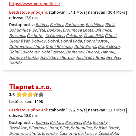
https://www.metropolitni.cz
Bezdrátové připojení
: stahování: 54,1 Mb/s | nahrávání: 30,4 Mb/s |
odezva: 12,9 ms
Dostupnost v:
Babice
,
Bačkov
,
Bartoušov
,
Bezděkov
,
Bílek
,
Bohumilice
,
Bojiště
,
Boňkov
,
Broumova Lhota
,
Břevnice
,
Březinka
,
Čachotín
,
Čečkovice
,
Čekánov
,
Česká Bělá
,
Číhošť
,
Dlouhá Ves
,
Dobkov
,
Dobrá
,
Dobrá Voda
,
Dobrohostov
,
Dobrovítova Lhota
,
Dolní Březinka
,
Dolní Krupá
,
Dolní Město
,
Dolní Sokolovec
,
Dolní Vestec
,
Druhanov
,
Dvorce
,
Habrek
,
Hařilova Lhotka
,
Havlíčkova Borová
,
Havlíčkův Brod
,
Herálec
,
Herlify
, ...
Tlapnet s.r.o.
3.6
testů celkem:
1406
Bezdrátové připojení
: stahování: 39,2 Mb/s | nahrávání: 11,7 Mb/s |
odezva: 18,0 ms
Dostupnost v:
Babice
,
Bačkov
,
Barovice
,
Bělá
,
Benátky
,
Bezděkov
,
Bilantova Lhota
,
Bílek
,
Bohumilice
,
Bojiště
,
Borek
,
Broumova Lhota
,
Březinka
,
Čachotín
,
Čečkovice
,
Česká Bělá
,