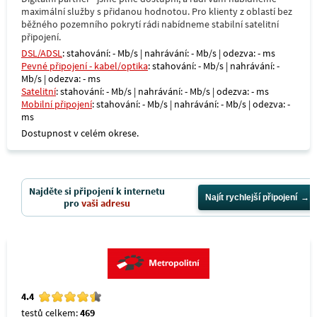
maximální služby s přidanou hodnotou. Pro klienty z oblastí bez
běžného pozemního pokrytí rádi nabídneme stabilní satelitní
připojení.
DSL/ADSL
: stahování: - Mb/s | nahrávání: - Mb/s | odezva: - ms
Pevné připojení - kabel/optika
: stahování: - Mb/s | nahrávání: -
Mb/s | odezva: - ms
Satelitní
: stahování: - Mb/s | nahrávání: - Mb/s | odezva: - ms
Mobilní připojení
: stahování: - Mb/s | nahrávání: - Mb/s | odezva: -
ms
Dostupnost v celém okrese.
Najděte si připojení k internetu
Najít rychlejší připojení
pro
vaši adresu
4.4
testů celkem:
469