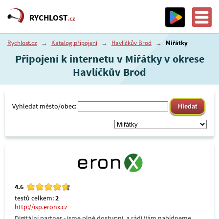
RYCHLOST
.cz
Rychlost.cz
→
Katalog připojení
→
Havlíčkův Brod
→
Miřátky
Připojení k internetu v Miřátky v okrese
Havlíčkův Brod
Vyhledat město/obec:
4.6
testů celkem:
2
http://isp.eronx.cz
Digitální partner - jsme plně dostupní, a rádi Vám nabídneme