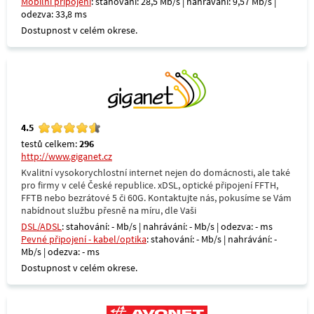
Mobilní připojení
: stahování: 28,5 Mb/s | nahrávání: 9,57 Mb/s |
odezva: 33,8 ms
Dostupnost v celém okrese.
4.5
testů celkem:
296
http://www.giganet.cz
Kvalitní vysokorychlostní internet nejen do domácnosti, ale také
pro firmy v celé České republice. xDSL, optické připojení FFTH,
FFTB nebo bezrátové 5 či 60G. Kontaktujte nás, pokusíme se Vám
nabídnout službu přesně na míru, dle Vaši
DSL/ADSL
: stahování: - Mb/s | nahrávání: - Mb/s | odezva: - ms
Pevné připojení - kabel/optika
: stahování: - Mb/s | nahrávání: -
Mb/s | odezva: - ms
Dostupnost v celém okrese.