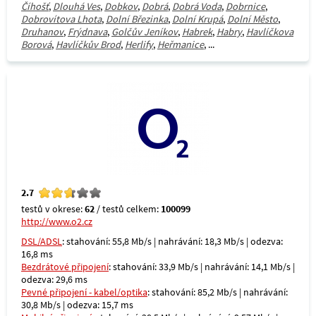
Číhošť
,
Dlouhá Ves
,
Dobkov
,
Dobrá
,
Dobrá Voda
,
Dobrnice
,
Dobrovítova Lhota
,
Dolní Březinka
,
Dolní Krupá
,
Dolní Město
,
Druhanov
,
Frýdnava
,
Golčův Jeníkov
,
Habrek
,
Habry
,
Havlíčkova
Borová
,
Havlíčkův Brod
,
Herlify
,
Heřmanice
, ...
2.7
testů v okrese:
62
/ testů celkem:
100099
http://www.o2.cz
DSL/ADSL
: stahování: 55,8 Mb/s | nahrávání: 18,3 Mb/s | odezva:
16,8 ms
Bezdrátové připojení
: stahování: 33,9 Mb/s | nahrávání: 14,1 Mb/s |
odezva: 29,6 ms
Pevné připojení - kabel/optika
: stahování: 85,2 Mb/s | nahrávání:
30,8 Mb/s | odezva: 15,7 ms