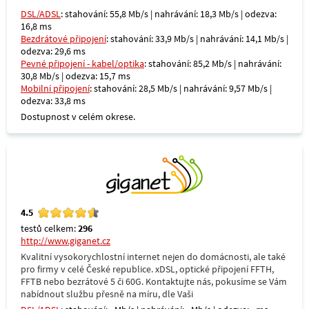
DSL/ADSL
: stahování: 55,8 Mb/s | nahrávání: 18,3 Mb/s | odezva:
16,8 ms
Bezdrátové připojení
: stahování: 33,9 Mb/s | nahrávání: 14,1 Mb/s |
odezva: 29,6 ms
Pevné připojení - kabel/optika
: stahování: 85,2 Mb/s | nahrávání:
30,8 Mb/s | odezva: 15,7 ms
Mobilní připojení
: stahování: 28,5 Mb/s | nahrávání: 9,57 Mb/s |
odezva: 33,8 ms
Dostupnost v celém okrese.
4.5
testů celkem:
296
http://www.giganet.cz
Kvalitní vysokorychlostní internet nejen do domácnosti, ale také
pro firmy v celé České republice. xDSL, optické připojení FFTH,
FFTB nebo bezrátové 5 či 60G. Kontaktujte nás, pokusíme se Vám
nabídnout službu přesně na míru, dle Vaši