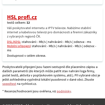
HSL profi.cz
testů celkem:
12
Váš poskytovatel internetu a IPTV televize. Nabízíme stabilní
internet a kabelovou televizi pro domácnosti a firemní zákazníky
z vybraných regionů ČR.
DSL/ADSL
: stahování: - Mb/s | nahrávání: - Mb/s | odezva: - ms
Mobilní připojení
: stahování: - Mb/s | nahrávání: - Mb/s | odezva: -
ms
Dostupnost v celém okrese.
Poskytovatelé připojení jsou řazeni sestupně dle placenéno zápisu a
dalších parametrů (do kterých může patřit stav nahrání loga firmy,
počet testů, aktivita v poptávkovém systému, atd.). Při vybrané obci je
ještě zohledněna vyplněná lokální pusobnost v dané obci. Zkuste
speedtest
na rychlost.cz.
* Recenze/hodnocení jsou ověřena, viz
podmínky
.