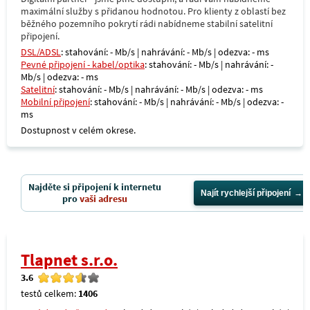
maximální služby s přidanou hodnotou. Pro klienty z oblastí bez
běžného pozemního pokrytí rádi nabídneme stabilní satelitní
připojení.
DSL/ADSL
: stahování: - Mb/s | nahrávání: - Mb/s | odezva: - ms
Pevné připojení - kabel/optika
: stahování: - Mb/s | nahrávání: -
Mb/s | odezva: - ms
Satelitní
: stahování: - Mb/s | nahrávání: - Mb/s | odezva: - ms
Mobilní připojení
: stahování: - Mb/s | nahrávání: - Mb/s | odezva: -
ms
Dostupnost v celém okrese.
Najděte si připojení k internetu
Najít rychlejší připojení
pro
vaši adresu
Tlapnet s.r.o.
3.6
testů celkem:
1406