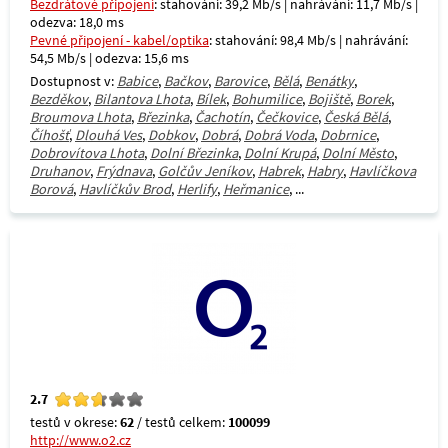
Bezdrátové připojení
: stahování: 39,2 Mb/s | nahrávání: 11,7 Mb/s |
odezva: 18,0 ms
Pevné připojení - kabel/optika
: stahování: 98,4 Mb/s | nahrávání:
54,5 Mb/s | odezva: 15,6 ms
Dostupnost v:
Babice
,
Bačkov
,
Barovice
,
Bělá
,
Benátky
,
Bezděkov
,
Bilantova Lhota
,
Bílek
,
Bohumilice
,
Bojiště
,
Borek
,
Broumova Lhota
,
Březinka
,
Čachotín
,
Čečkovice
,
Česká Bělá
,
Číhošť
,
Dlouhá Ves
,
Dobkov
,
Dobrá
,
Dobrá Voda
,
Dobrnice
,
Dobrovítova Lhota
,
Dolní Březinka
,
Dolní Krupá
,
Dolní Město
,
Druhanov
,
Frýdnava
,
Golčův Jeníkov
,
Habrek
,
Habry
,
Havlíčkova
Borová
,
Havlíčkův Brod
,
Herlify
,
Heřmanice
, ...
2.7
testů v okrese:
62
/ testů celkem:
100099
http://www.o2.cz