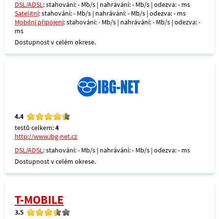
DSL/ADSL
: stahování: - Mb/s | nahrávání: - Mb/s | odezva: - ms
Satelitní
: stahování: - Mb/s | nahrávání: - Mb/s | odezva: - ms
Mobilní připojení
: stahování: - Mb/s | nahrávání: - Mb/s | odezva: -
ms
Dostupnost v celém okrese.
4.4
testů celkem:
4
http://www.ibg-net.cz
DSL/ADSL
: stahování: - Mb/s | nahrávání: - Mb/s | odezva: - ms
Dostupnost v celém okrese.
T-MOBILE
3.5