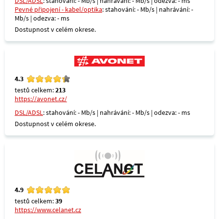
DSL/ADSL
: stahování: - Mb/s | nahrávání: - Mb/s | odezva: - ms
Pevné připojení - kabel/optika
: stahování: - Mb/s | nahrávání: -
Mb/s | odezva: - ms
Dostupnost v celém okrese.
4.3
testů celkem:
213
https://avonet.cz/
DSL/ADSL
: stahování: - Mb/s | nahrávání: - Mb/s | odezva: - ms
Dostupnost v celém okrese.
4.9
testů celkem:
39
https://www.celanet.cz