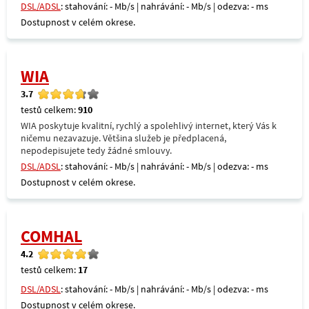
DSL/ADSL
: stahování: - Mb/s | nahrávání: - Mb/s | odezva: - ms
Dostupnost v celém okrese.
WIA
3.7
testů celkem:
910
WIA poskytuje kvalitní, rychlý a spolehlivý internet, který Vás k
ničemu nezavazuje. Většina služeb je předplacená,
nepodepisujete tedy žádné smlouvy.
DSL/ADSL
: stahování: - Mb/s | nahrávání: - Mb/s | odezva: - ms
Dostupnost v celém okrese.
COMHAL
4.2
testů celkem:
17
DSL/ADSL
: stahování: - Mb/s | nahrávání: - Mb/s | odezva: - ms
Dostupnost v celém okrese.