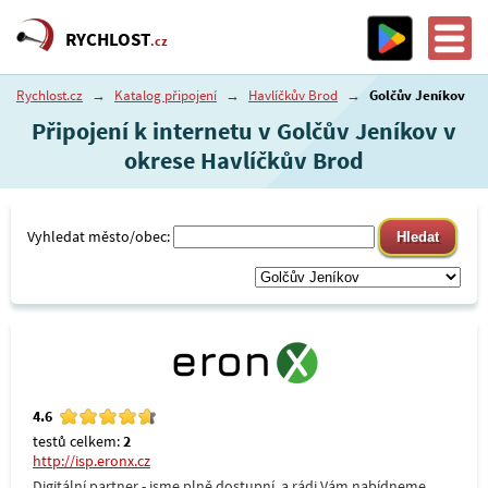
RYCHLOST
.cz
Rychlost.cz
→
Katalog připojení
→
Havlíčkův Brod
→
Golčův Jeníkov
Připojení k internetu v Golčův Jeníkov v
okrese Havlíčkův Brod
Vyhledat město/obec:
4.6
testů celkem:
2
http://isp.eronx.cz
Digitální partner - jsme plně dostupní, a rádi Vám nabídneme