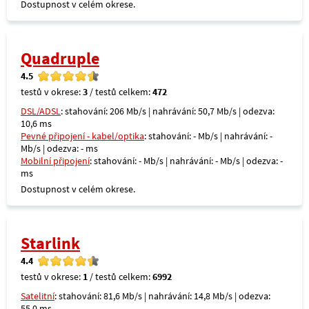
Dostupnost v celém okrese.
Quadruple
4.5
testů v okrese:
3
/ testů celkem:
472
DSL/ADSL
: stahování: 206 Mb/s | nahrávání: 50,7 Mb/s | odezva:
10,6 ms
Pevné připojení - kabel/optika
: stahování: - Mb/s | nahrávání: -
Mb/s | odezva: - ms
Mobilní připojení
: stahování: - Mb/s | nahrávání: - Mb/s | odezva: -
ms
Dostupnost v celém okrese.
Starlink
4.4
testů v okrese:
1
/ testů celkem:
6992
Satelitní
: stahování: 81,6 Mb/s | nahrávání: 14,8 Mb/s | odezva:
55,0 ms