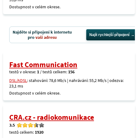
Dostupnost v celém okrese.
Najděte si připojení k internetu
Najít rychlejší připojení
pro
vaši adresu
Fast Communication
testů v okrese:
1
/ testů celkem:
156
DSL/ADSL
: stahování: 78,6 Mb/s | nahrávání: 55,2 Mb/s | odezva:
23,1 ms
Dostupnost v celém okrese.
CRA.cz - radiokomunikace
3.5
testů celkem:
1920