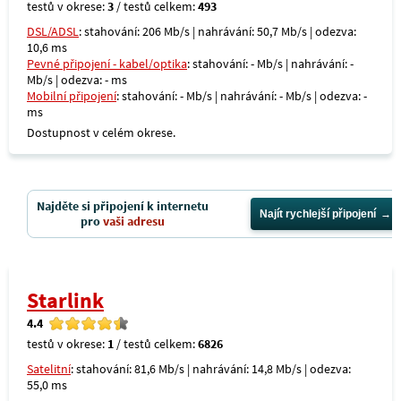
testů v okrese:
3
/ testů celkem:
493
DSL/ADSL
: stahování: 206 Mb/s | nahrávání: 50,7 Mb/s | odezva:
10,6 ms
Pevné připojení - kabel/optika
: stahování: - Mb/s | nahrávání: -
Mb/s | odezva: - ms
Mobilní připojení
: stahování: - Mb/s | nahrávání: - Mb/s | odezva: -
ms
Dostupnost v celém okrese.
Najděte si připojení k internetu
Najít rychlejší připojení
pro
vaši adresu
Starlink
4.4
testů v okrese:
1
/ testů celkem:
6826
Satelitní
: stahování: 81,6 Mb/s | nahrávání: 14,8 Mb/s | odezva:
55,0 ms