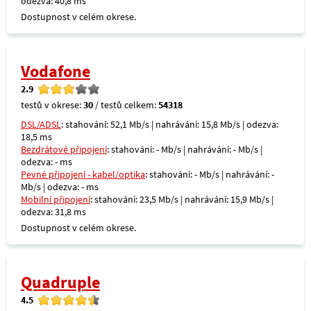
odezva: 40,8 ms
Dostupnost v celém okrese.
Vodafone
2.9
testů v okrese:
30
/ testů celkem:
54318
DSL/ADSL
: stahování: 52,1 Mb/s | nahrávání: 15,8 Mb/s | odezva:
18,5 ms
Bezdrátové připojení
: stahování: - Mb/s | nahrávání: - Mb/s |
odezva: - ms
Pevné připojení - kabel/optika
: stahování: - Mb/s | nahrávání: -
Mb/s | odezva: - ms
Mobilní připojení
: stahování: 23,5 Mb/s | nahrávání: 15,9 Mb/s |
odezva: 31,8 ms
Dostupnost v celém okrese.
Quadruple
4.5