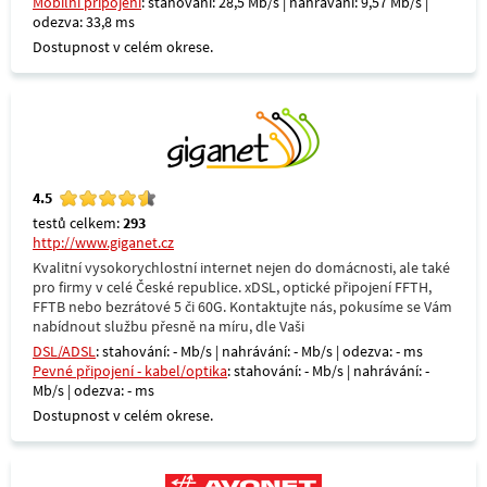
Mobilní připojení
: stahování: 28,5 Mb/s | nahrávání: 9,57 Mb/s |
odezva: 33,8 ms
Dostupnost v celém okrese.
4.5
testů celkem:
293
http://www.giganet.cz
Kvalitní vysokorychlostní internet nejen do domácnosti, ale také
pro firmy v celé České republice. xDSL, optické připojení FFTH,
FFTB nebo bezrátové 5 či 60G. Kontaktujte nás, pokusíme se Vám
nabídnout službu přesně na míru, dle Vaši
DSL/ADSL
: stahování: - Mb/s | nahrávání: - Mb/s | odezva: - ms
Pevné připojení - kabel/optika
: stahování: - Mb/s | nahrávání: -
Mb/s | odezva: - ms
Dostupnost v celém okrese.