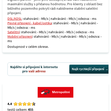
maximální služby s přidanou hodnotou. Pro klienty z oblastí bez
běžného pozemního pokrytí rádi nabídneme stabilní satelitní
připojení.
DSL/ADSL
: stahování: - Mb/s | nahrávání: - Mb/s | odezva: - ms
Pevné připojení - kabel/optika
: stahování: - Mb/s | nahrávání: -
Mb/s | odezva: - ms
Satelitní
: stahování: - Mb/s | nahrávání: - Mb/s | odezva: - ms
Mobilní připojení
: stahování: - Mb/s | nahrávání: - Mb/s | odezva: -
ms
Dostupnost v celém okrese.
Najděte si připojení k internetu
Najít rychlejší připojení
pro
vaši adresu
4.4
testů celkem:
455