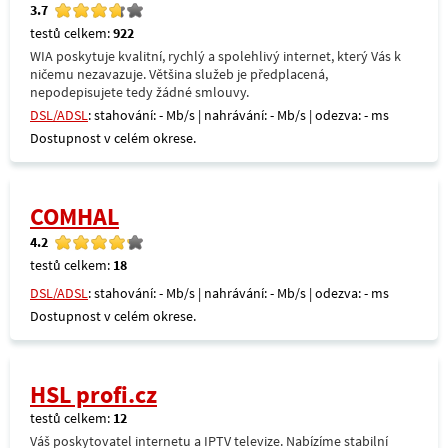
3.7
testů celkem:
922
WIA poskytuje kvalitní, rychlý a spolehlivý internet, který Vás k
ničemu nezavazuje. Většina služeb je předplacená,
nepodepisujete tedy žádné smlouvy.
DSL/ADSL
: stahování: - Mb/s | nahrávání: - Mb/s | odezva: - ms
Dostupnost v celém okrese.
COMHAL
4.2
testů celkem:
18
DSL/ADSL
: stahování: - Mb/s | nahrávání: - Mb/s | odezva: - ms
Dostupnost v celém okrese.
HSL profi.cz
testů celkem:
12
Váš poskytovatel internetu a IPTV televize. Nabízíme stabilní