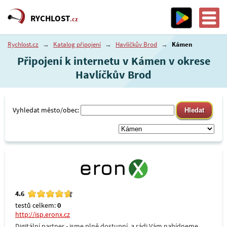
RYCHLOST
.cz
Rychlost.cz
→
Katalog připojení
→
Havlíčkův Brod
→
Kámen
Připojení k internetu v Kámen v okrese
Havlíčkův Brod
Vyhledat město/obec:
4.6
testů celkem:
0
http://isp.eronx.cz
Digitální partner - jsme plně dostupní, a rádi Vám nabídneme