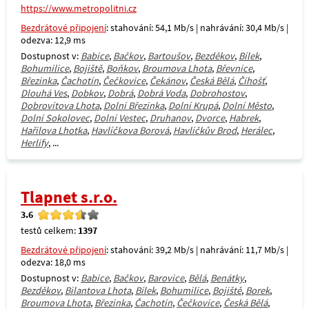
https://www.metropolitni.cz
Bezdrátové připojení
: stahování: 54,1 Mb/s | nahrávání: 30,4 Mb/s |
odezva: 12,9 ms
Dostupnost v:
Babice
,
Bačkov
,
Bartoušov
,
Bezděkov
,
Bílek
,
Bohumilice
,
Bojiště
,
Boňkov
,
Broumova Lhota
,
Břevnice
,
Březinka
,
Čachotín
,
Čečkovice
,
Čekánov
,
Česká Bělá
,
Číhošť
,
Dlouhá Ves
,
Dobkov
,
Dobrá
,
Dobrá Voda
,
Dobrohostov
,
Dobrovítova Lhota
,
Dolní Březinka
,
Dolní Krupá
,
Dolní Město
,
Dolní Sokolovec
,
Dolní Vestec
,
Druhanov
,
Dvorce
,
Habrek
,
Hařilova Lhotka
,
Havlíčkova Borová
,
Havlíčkův Brod
,
Herálec
,
Herlify
, ...
Tlapnet s.r.o.
3.6
testů celkem:
1397
Bezdrátové připojení
: stahování: 39,2 Mb/s | nahrávání: 11,7 Mb/s |
odezva: 18,0 ms
Dostupnost v:
Babice
,
Bačkov
,
Barovice
,
Bělá
,
Benátky
,
Bezděkov
,
Bilantova Lhota
,
Bílek
,
Bohumilice
,
Bojiště
,
Borek
,
Broumova Lhota
,
Březinka
,
Čachotín
,
Čečkovice
,
Česká Bělá
,