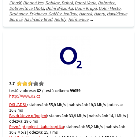
Číhošť
,
Dlouhá Ves
,
Dobkov
,
Dobrá
,
Dobrá Voda
,
Dobrnice
,
Dobrovítova Lhota
,
Dolní Březinka
,
Dolní Krupá
,
Dolní Město
,
Druhanov
,
Frýdnava
,
Golčův Jeníkov
,
Habrek
,
Habry
,
Havlíčkova
Borová
,
Havlíčkův Brod
,
Herlify
,
Heřmanice
, ...
2.7
testů v okrese:
62
/ testů celkem:
99659
http://www.o2.cz
DSL/ADSL
: stahování: 55,8 Mb/s | nahrávání: 18,3 Mb/s | odezva:
16,8 ms
Bezdrátové připojení
: stahování: 33,9 Mb/s | nahrávání: 14,1 Mb/s |
odezva: 29,6 ms
Pevné připojení - kabel/optika
: stahování: 85,2 Mb/s | nahrávání:
30,8 Mb/s | odezva: 15,7 ms