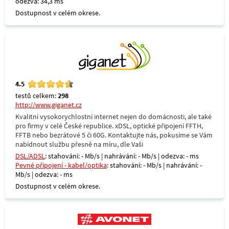
odezva: 34,3 ms
Dostupnost v celém okrese.
4.5
testů celkem:
298
http://www.giganet.cz
Kvalitní vysokorychlostní internet nejen do domácnosti, ale také
pro firmy v celé České republice. xDSL, optické připojení FFTH,
FFTB nebo bezrátové 5 či 60G. Kontaktujte nás, pokusíme se Vám
nabídnout službu přesně na míru, dle Vaši
DSL/ADSL
: stahování: - Mb/s | nahrávání: - Mb/s | odezva: - ms
Pevné připojení - kabel/optika
: stahování: - Mb/s | nahrávání: -
Mb/s | odezva: - ms
Dostupnost v celém okrese.