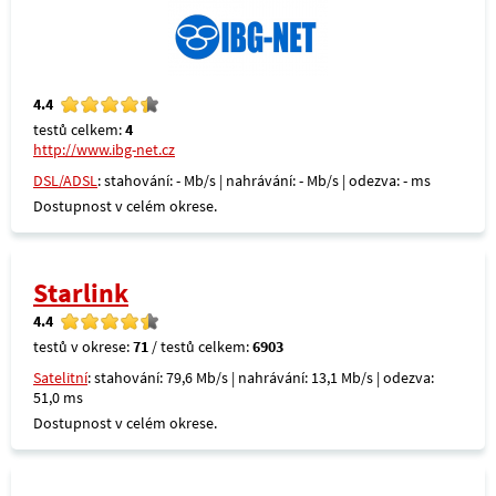
4.4
testů celkem:
4
http://www.ibg-net.cz
DSL/ADSL
: stahování: - Mb/s | nahrávání: - Mb/s | odezva: - ms
Dostupnost v celém okrese.
Starlink
4.4
testů v okrese:
71
/ testů celkem:
6903
Satelitní
: stahování: 79,6 Mb/s | nahrávání: 13,1 Mb/s | odezva:
51,0 ms
Dostupnost v celém okrese.