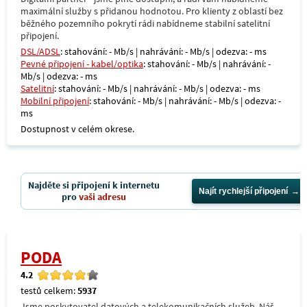
maximální služby s přidanou hodnotou. Pro klienty z oblastí bez
běžného pozemního pokrytí rádi nabídneme stabilní satelitní
připojení.
DSL/ADSL
: stahování: - Mb/s | nahrávání: - Mb/s | odezva: - ms
Pevné připojení - kabel/optika
: stahování: - Mb/s | nahrávání: -
Mb/s | odezva: - ms
Satelitní
: stahování: - Mb/s | nahrávání: - Mb/s | odezva: - ms
Mobilní připojení
: stahování: - Mb/s | nahrávání: - Mb/s | odezva: -
ms
Dostupnost v celém okrese.
Najděte si připojení k internetu
Najít rychlejší připojení
pro
vaši adresu
PODA
4.2
testů celkem:
5937
Jsme poskytovatel datových a telekomunikačních služeb. Náš