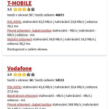
T-MOBILE
3.5
testů v okrese:
57
/ testů celkem:
48875
DSL/ADSL
: stahování: 62,5 Mb/s | nahrávání: 23,8 Mb/s | odezva:
26,1 ms
Pevné připojení - kabel/optika
: stahování: - Mb/s | nahrávání: -
Mb/s | odezva: - ms
Mobilní připojení
: stahování: 34,9 Mb/s | nahrávání: 14,3 Mb/s |
odezva: 38,2 ms
Dostupnost v celém okrese.
Vodafone
2.9
testů v okrese:
34
/ testů celkem:
54533
DSL/ADSL
: stahování: 41,6 Mb/s | nahrávání: 10,4 Mb/s | odezva:
27,5 ms
Bezdrátové připojení
: stahování: - Mb/s | nahrávání: - Mb/s |
odezva: - ms
Pevné připojení - kabel/optika
: stahování: 348 Mb/s | nahrávání:
34,4 Mb/s | odezva: 51,4 ms