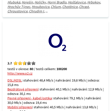
Hluboká
,
Hoješín
,
Holičky
,
Horní Bradlo
,
Hošťalovice
,
Hrbokov
,
Hrochův Týnec
,
Hroubovice
,
Chlum
,
Chotěnice
,
Chrast
,
Chroustovice
,
Chrudim I
, ...
2.7
testů v okrese:
80
/ testů celkem:
100200
http://www.o2.cz
DSL/ADSL
: stahování: 48,4 Mb/s | nahrávání: 19,6 Mb/s | odezva:
15,8 ms
Bezdrátové připojení
: stahování: 40,1 Mb/s | nahrávání: 12,9 Mb/s |
odezva: 30,1 ms
Pevné připojení - kabel/optika
: stahování: 79,1 Mb/s | nahrávání:
30,0 Mb/s | odezva: 19,4 ms
Mobilní připojení
: stahování: 40,5 Mb/s | nahrávání: 13,8 Mb/s |