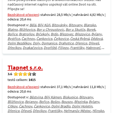
nadčasový internet naplno uspokojí váš online život na síti.
Připojte se!
Bezdrátové připojení
: stahování: 28,5 Mb/s | nahrávání: 4,92 Mb/s |
odezva: 20,4 ms
Dostupnost v:
Bělá
,
Bílý Kůň
,
Bítovánky
,
Bítovany
,
Blansko
,
Blatno
,
Blížňovice
,
Bor u Chroustovic
,
Bor u Skutče
,
Borek
,
Bořice
,
Bratroňov
,
Brčekoly
,
Brdo
,
Březovec
,
Březovice
,
Bylany
,
Bystřice
,
Čachnov
,
Čankovice
,
Čejkovice
,
Česká Rybná
,
Dědová
,
Dolní Bezděkov
,
Doly
,
Domanice
,
Drahotice
,
Dřenice
,
Dřeveš
,
Dřevíkov
,
Dvakačovice
,
Dvořiště
,
Filipov
,
Františky
,
Habroveč
, ...
Tlapnet s.r.o.
3.6
testů celkem:
1415
Bezdrátové připojení
: stahování: 37,1 Mb/s | nahrávání: 11,8 Mb/s |
odezva: 20,6 ms
Dostupnost v:
Běstvina
,
Bílý Kámen
,
Biskupice
,
Bítovany
,
Blížňovice
,
Bojanov
,
Bořice
,
Bošov
,
Bousov
,
Březinka
,
Bylany
,
Cítkov
,
Čachnov
,
Čankovice
,
Dolní Bradlo
,
Dolní Holetín
,
Dřenice
,
Dřeveš
,
Dřevíkov
,
Františky
,
Heřmanův Městec
,
Hlinsko
,