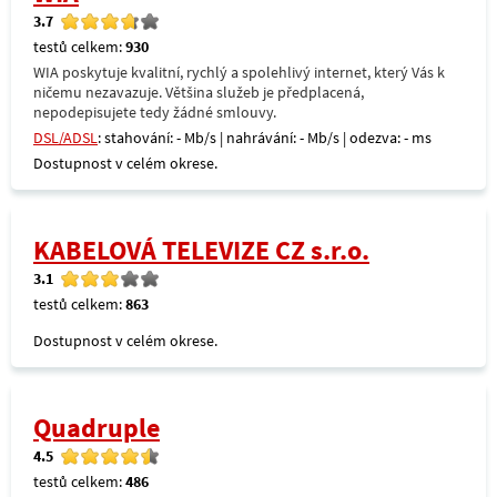
3.7
testů celkem:
930
WIA poskytuje kvalitní, rychlý a spolehlivý internet, který Vás k
ničemu nezavazuje. Většina služeb je předplacená,
nepodepisujete tedy žádné smlouvy.
DSL/ADSL
: stahování: - Mb/s | nahrávání: - Mb/s | odezva: - ms
Dostupnost v celém okrese.
KABELOVÁ TELEVIZE CZ s.r.o.
3.1
testů celkem:
863
Dostupnost v celém okrese.
Quadruple
4.5
testů celkem:
486