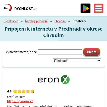
RYCHLOST
.cz
Rychlost.cz
→
Katalog připojení
→
Chrudim
→
Předhradí
Připojení k internetu v Předhradí v okrese
Chrudim
Vyhledat město/obec:
4.6
testů celkem:
1
http://isp.eronx.cz
Digitální partner - jsme plně dostupní, a rádi Vám nabídneme