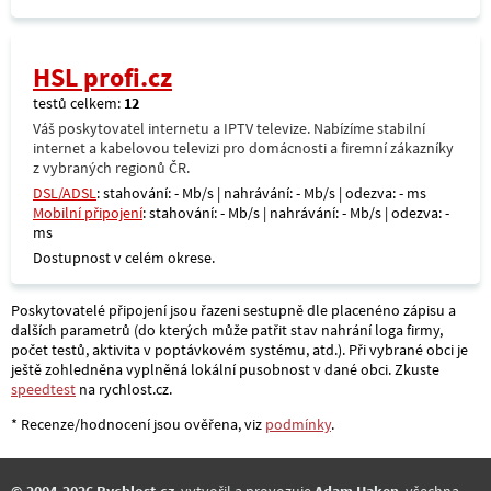
HSL profi.cz
testů celkem:
12
Váš poskytovatel internetu a IPTV televize. Nabízíme stabilní
internet a kabelovou televizi pro domácnosti a firemní zákazníky
z vybraných regionů ČR.
DSL/ADSL
: stahování: - Mb/s | nahrávání: - Mb/s | odezva: - ms
Mobilní připojení
: stahování: - Mb/s | nahrávání: - Mb/s | odezva: -
ms
Dostupnost v celém okrese.
Poskytovatelé připojení jsou řazeni sestupně dle placenéno zápisu a
dalších parametrů (do kterých může patřit stav nahrání loga firmy,
počet testů, aktivita v poptávkovém systému, atd.). Při vybrané obci je
ještě zohledněna vyplněná lokální pusobnost v dané obci. Zkuste
speedtest
na rychlost.cz.
* Recenze/hodnocení jsou ověřena, viz
podmínky
.
© 2004-2026 Rychlost.cz
, vytvořil a provozuje
Adam Haken
, všechna