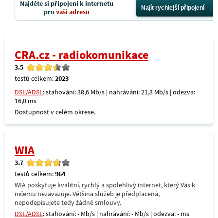
Najděte si připojení k internetu
Najít rychlejší připojení
pro
vaši adresu
CRA.cz - radiokomunikace
3.5
testů celkem:
2023
DSL/ADSL
: stahování: 38,6 Mb/s | nahrávání: 21,3 Mb/s | odezva:
16,0 ms
Dostupnost v celém okrese.
WIA
3.7
testů celkem:
964
WIA poskytuje kvalitní, rychlý a spolehlivý internet, který Vás k
ničemu nezavazuje. Většina služeb je předplacená,
nepodepisujete tedy žádné smlouvy.
DSL/ADSL
: stahování: - Mb/s | nahrávání: - Mb/s | odezva: - ms