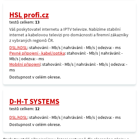
HSL profi.cz
testů celkem:
13
Váš poskytovatel internetu a IPTV televize. Nabízíme stabilní
internet a kabelovou televizi pro domácnosti a firemní zákazníky
z vybraných regionů ČR.
DSL/ADSL
: stahování: - Mb/s | nahrávání: - Mb/s | odezva: - ms
Pevné připojení - kabel/optika
: stahování: - Mb/s | nahrávání: -
Mb/s | odezva: - ms
Mobilní připojení
: stahování: - Mb/s | nahrávání: - Mb/s | odezva: -
ms
Dostupnost v celém okrese.
D-H-T SYSTEMS
testů celkem:
12
DSL/ADSL
: stahování: - Mb/s | nahrávání: - Mb/s | odezva: - ms
Dostupnost v celém okrese.