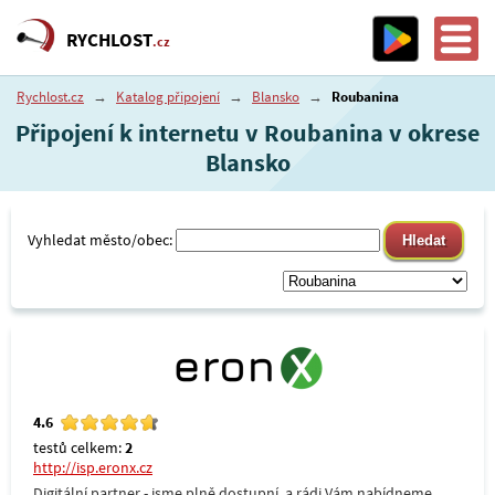
RYCHLOST
.cz
Rychlost.cz
→
Katalog připojení
→
Blansko
→
Roubanina
Připojení k internetu v Roubanina v okrese
Blansko
Vyhledat město/obec:
4.6
testů celkem:
2
http://isp.eronx.cz
Digitální partner - jsme plně dostupní, a rádi Vám nabídneme