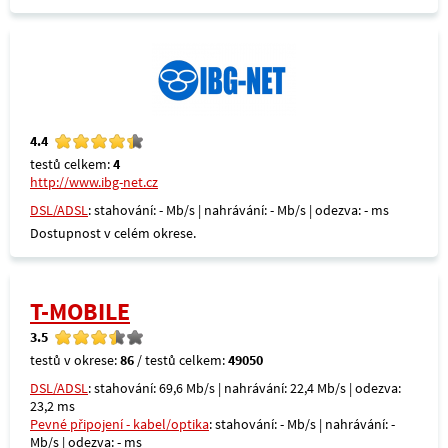
4.4
testů celkem:
4
http://www.ibg-net.cz
DSL/ADSL
: stahování: - Mb/s | nahrávání: - Mb/s | odezva: - ms
Dostupnost v celém okrese.
T-MOBILE
3.5
testů v okrese:
86
/ testů celkem:
49050
DSL/ADSL
: stahování: 69,6 Mb/s | nahrávání: 22,4 Mb/s | odezva:
23,2 ms
Pevné připojení - kabel/optika
: stahování: - Mb/s | nahrávání: -
Mb/s | odezva: - ms