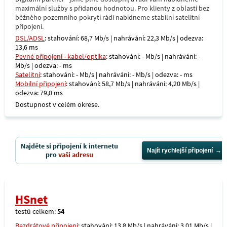
maximální služby s přidanou hodnotou. Pro klienty z oblastí bez
běžného pozemního pokrytí rádi nabídneme stabilní satelitní
připojení.
DSL/ADSL
: stahování: 68,7 Mb/s | nahrávání: 22,3 Mb/s | odezva:
13,6 ms
Pevné připojení - kabel/optika
: stahování: - Mb/s | nahrávání: -
Mb/s | odezva: - ms
Satelitní
: stahování: - Mb/s | nahrávání: - Mb/s | odezva: - ms
Mobilní připojení
: stahování: 58,7 Mb/s | nahrávání: 4,20 Mb/s |
odezva: 79,0 ms
Dostupnost v celém okrese.
Najděte si připojení k internetu
Najít rychlejší připojení
pro
vaši adresu
HSnet
testů celkem:
54
Bezdrátové připojení
: stahování: 13,8 Mb/s | nahrávání: 3,01 Mb/s |