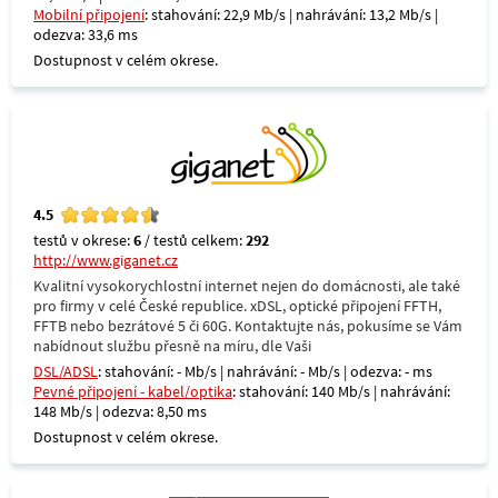
Mobilní připojení
: stahování: 22,9 Mb/s | nahrávání: 13,2 Mb/s |
odezva: 33,6 ms
Dostupnost v celém okrese.
4.5
testů v okrese:
6
/ testů celkem:
292
http://www.giganet.cz
Kvalitní vysokorychlostní internet nejen do domácnosti, ale také
pro firmy v celé České republice. xDSL, optické připojení FFTH,
FFTB nebo bezrátové 5 či 60G. Kontaktujte nás, pokusíme se Vám
nabídnout službu přesně na míru, dle Vaši
DSL/ADSL
: stahování: - Mb/s | nahrávání: - Mb/s | odezva: - ms
Pevné připojení - kabel/optika
: stahování: 140 Mb/s | nahrávání:
148 Mb/s | odezva: 8,50 ms
Dostupnost v celém okrese.