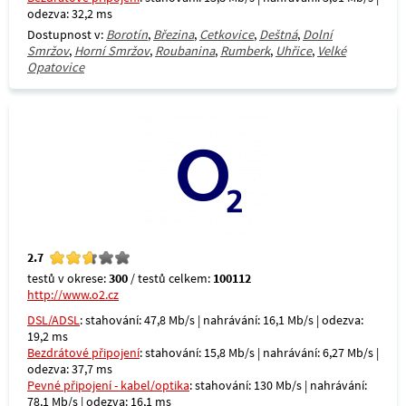
odezva: 32,2 ms
Dostupnost v:
Borotín
,
Březina
,
Cetkovice
,
Deštná
,
Dolní
Smržov
,
Horní Smržov
,
Roubanina
,
Rumberk
,
Uhřice
,
Velké
Opatovice
2.7
testů v okrese:
300
/ testů celkem:
100112
http://www.o2.cz
DSL/ADSL
: stahování: 47,8 Mb/s | nahrávání: 16,1 Mb/s | odezva:
19,2 ms
Bezdrátové připojení
: stahování: 15,8 Mb/s | nahrávání: 6,27 Mb/s |
odezva: 37,7 ms
Pevné připojení - kabel/optika
: stahování: 130 Mb/s | nahrávání:
78,1 Mb/s | odezva: 16,1 ms