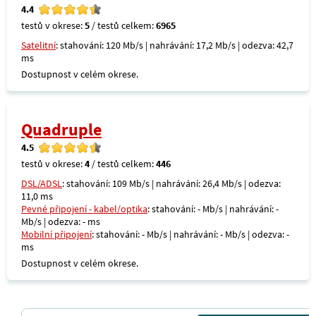
4.4
testů v okrese:
5
/ testů celkem:
6965
Satelitní
: stahování: 120 Mb/s | nahrávání: 17,2 Mb/s | odezva: 42,7
ms
Dostupnost v celém okrese.
Quadruple
4.5
testů v okrese:
4
/ testů celkem:
446
DSL/ADSL
: stahování: 109 Mb/s | nahrávání: 26,4 Mb/s | odezva:
11,0 ms
Pevné připojení - kabel/optika
: stahování: - Mb/s | nahrávání: -
Mb/s | odezva: - ms
Mobilní připojení
: stahování: - Mb/s | nahrávání: - Mb/s | odezva: -
ms
Dostupnost v celém okrese.