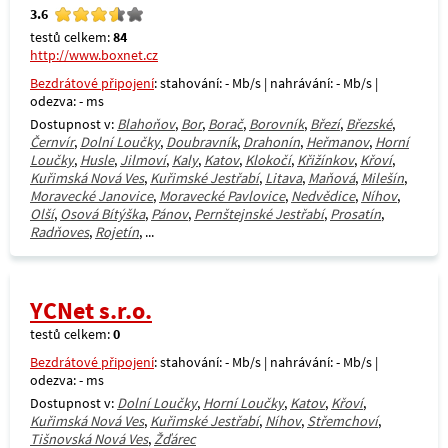
3.6
testů celkem:
84
http://www.boxnet.cz
Bezdrátové připojení
: stahování: - Mb/s | nahrávání: - Mb/s |
odezva: - ms
Dostupnost v:
Blahoňov
,
Bor
,
Borač
,
Borovník
,
Březí
,
Březské
,
Černvír
,
Dolní Loučky
,
Doubravník
,
Drahonín
,
Heřmanov
,
Horní
Loučky
,
Husle
,
Jilmoví
,
Kaly
,
Katov
,
Klokočí
,
Křižínkov
,
Křoví
,
Kuřimská Nová Ves
,
Kuřimské Jestřabí
,
Litava
,
Maňová
,
Milešín
,
Moravecké Janovice
,
Moravecké Pavlovice
,
Nedvědice
,
Níhov
,
Olší
,
Osová Bítýška
,
Pánov
,
Pernštejnské Jestřabí
,
Prosatín
,
Radňoves
,
Rojetín
, ...
YCNet s.r.o.
testů celkem:
0
Bezdrátové připojení
: stahování: - Mb/s | nahrávání: - Mb/s |
odezva: - ms
Dostupnost v:
Dolní Loučky
,
Horní Loučky
,
Katov
,
Křoví
,
Kuřimská Nová Ves
,
Kuřimské Jestřabí
,
Níhov
,
Střemchoví
,
Tišnovská Nová Ves
,
Žďárec