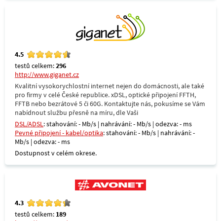
4.5
testů celkem:
296
http://www.giganet.cz
Kvalitní vysokorychlostní internet nejen do domácnosti, ale také
pro firmy v celé České republice. xDSL, optické připojení FFTH,
FFTB nebo bezrátové 5 či 60G. Kontaktujte nás, pokusíme se Vám
nabídnout službu přesně na míru, dle Vaši
DSL/ADSL
: stahování: - Mb/s | nahrávání: - Mb/s | odezva: - ms
Pevné připojení - kabel/optika
: stahování: - Mb/s | nahrávání: -
Mb/s | odezva: - ms
Dostupnost v celém okrese.
4.3
testů celkem:
189