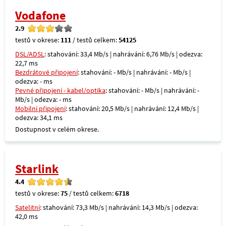
Vodafone
2.9
testů v okrese:
111
/ testů celkem:
54125
DSL/ADSL
: stahování: 33,4 Mb/s | nahrávání: 6,76 Mb/s | odezva:
22,7 ms
Bezdrátové připojení
: stahování: - Mb/s | nahrávání: - Mb/s |
odezva: - ms
Pevné připojení - kabel/optika
: stahování: - Mb/s | nahrávání: -
Mb/s | odezva: - ms
Mobilní připojení
: stahování: 20,5 Mb/s | nahrávání: 12,4 Mb/s |
odezva: 34,1 ms
Dostupnost v celém okrese.
Starlink
4.4
testů v okrese:
75
/ testů celkem:
6718
Satelitní
: stahování: 73,3 Mb/s | nahrávání: 14,3 Mb/s | odezva:
42,0 ms