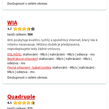
Dostupnost v celém okrese.
WIA
3.7
testů celkem:
904
WIA poskytuje kvalitní, rychlý a spolehlivý internet, který Vás k
ničemu nezavazuje. Většina služeb je předplacená,
nepodepisujete tedy žádné smlouvy.
DSL/ADSL
: stahování: - Mb/s | nahrávání: - Mb/s | odezva: - ms
Bezdrátové připojení
: stahování: - Mb/s | nahrávání: - Mb/s |
odezva: - ms
Pevné připojení - kabel/optika
: stahování: - Mb/s | nahrávání: -
Mb/s | odezva: - ms
Dostupnost v celém okrese.
Quadruple
4.5
testů celkem:
511