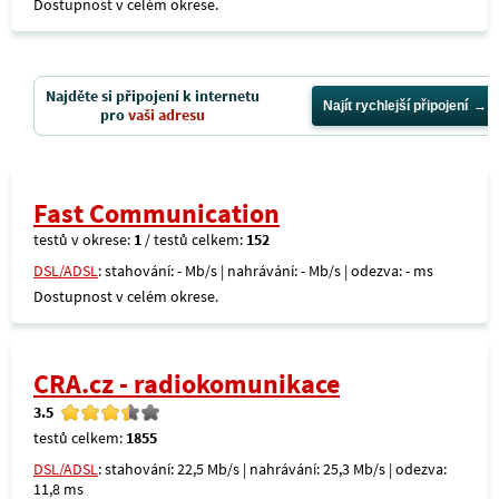
Dostupnost v celém okrese.
Najděte si připojení k internetu
Najít rychlejší připojení
pro
vaši adresu
Fast Communication
testů v okrese:
1
/ testů celkem:
152
DSL/ADSL
: stahování: - Mb/s | nahrávání: - Mb/s | odezva: - ms
Dostupnost v celém okrese.
CRA.cz - radiokomunikace
3.5
testů celkem:
1855
DSL/ADSL
: stahování: 22,5 Mb/s | nahrávání: 25,3 Mb/s | odezva:
11,8 ms