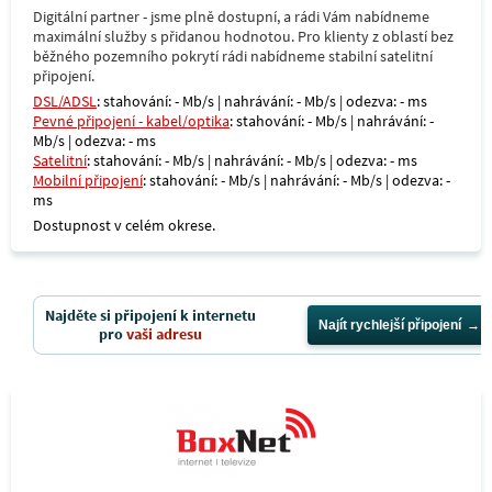
Digitální partner - jsme plně dostupní, a rádi Vám nabídneme
maximální služby s přidanou hodnotou. Pro klienty z oblastí bez
běžného pozemního pokrytí rádi nabídneme stabilní satelitní
připojení.
DSL/ADSL
: stahování: - Mb/s | nahrávání: - Mb/s | odezva: - ms
Pevné připojení - kabel/optika
: stahování: - Mb/s | nahrávání: -
Mb/s | odezva: - ms
Satelitní
: stahování: - Mb/s | nahrávání: - Mb/s | odezva: - ms
Mobilní připojení
: stahování: - Mb/s | nahrávání: - Mb/s | odezva: -
ms
Dostupnost v celém okrese.
Najděte si připojení k internetu
Najít rychlejší připojení
pro
vaši adresu