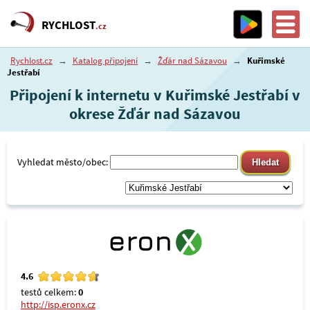
RYCHLOST
.cz
Rychlost.cz
→
Katalog připojení
→
Žďár nad Sázavou
→
Kuřimské
Jestřabí
Připojení k internetu v Kuřimské Jestřabí v
okrese Žďár nad Sázavou
Vyhledat město/obec:
4.6
testů celkem:
0
http://isp.eronx.cz