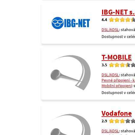
IBG-NET s.
4.4
DSL/ADSL
: stahová
Dostupnost v celé
T-MOBILE
3.5
DSL/ADSL
: stahová
Pevné připojení - 
Mobilní připojení
:
Dostupnost v celé
Vodafone
2.9
DSL/ADSL
: stahová