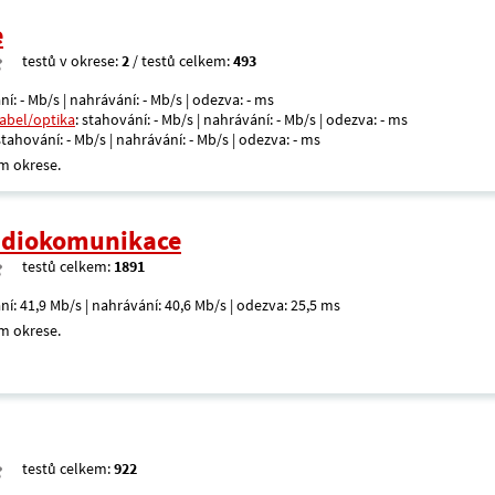
e
testů v okrese:
2
/ testů celkem:
493
ní: - Mb/s | nahrávání: - Mb/s | odezva: - ms
kabel/optika
: stahování: - Mb/s | nahrávání: - Mb/s | odezva: - ms
 stahování: - Mb/s | nahrávání: - Mb/s | odezva: - ms
m okrese.
radiokomunikace
testů celkem:
1891
ní: 41,9 Mb/s | nahrávání: 40,6 Mb/s | odezva: 25,5 ms
m okrese.
testů celkem:
922