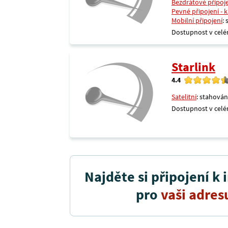
Bezdrátové připoj
Pevné připojení - 
Mobilní připojení
:
Dostupnost v celé
Starlink
4.4
Satelitní
: stahován
Dostupnost v celé
Najděte si připojení k 
pro
vaši adres