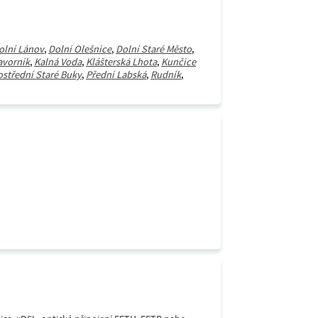
olní Lánov
,
Dolní Olešnice
,
Dolní Staré Město
,
avorník
,
Kalná Voda
,
Klášterská Lhota
,
Kunčice
ostřední Staré Buky
,
Přední Labská
,
Rudník
,