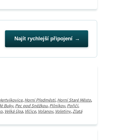
Najít rychlejší připojení
Hertvíkovice
,
Horní Předměstí
,
Horní Staré Město
,
dé Buky
,
Pec pod Sněžkou
,
Pilníkov
,
Poříčí
,
to
,
Velká Úpa
,
Vlčice
,
Volanov
,
Voletiny
,
Zlatá