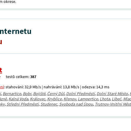
m okrese.
internetu
u
t
testů celkem:
387
ení
: stahování: 32,9 Mb/s | nahrávání: 13,8 Mb/s | odezva: 14,3 ms
í
,
Bernartice
,
Bobr
,
Bojiště
,
Černý Důl
,
Dolní Předměstí
,
Dolní Staré Město
,
ázně
,
Kalná Voda
,
Královec
,
Kryblice
,
Křenov
,
Lampertice
,
Lhota
,
Libeč
,
Mla
uky
,
Střední Předměstí
,
Studenec
,
Svoboda nad Úpou
,
Trutnov-Vnitřní Měs