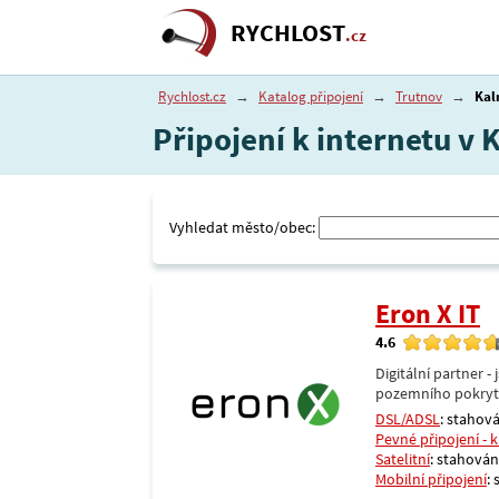
RYCHLOST
.cz
Rychlost.cz
→
Katalog připojení
→
Trutnov
→
Kal
Připojení k internetu v 
Vyhledat město/obec:
Eron X IT
4.6
Digitální partner 
pozemního pokrytí 
DSL/ADSL
: stahová
Pevné připojení - 
Satelitní
: stahování
Mobilní připojení
: