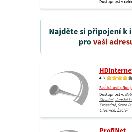
Dostupnost v celé
Najděte si připojení k 
pro
vaši adres
HDinterne
4.3
Bezdrátové připoj
Dostupnost v:
Bab
Chvaleč
,
Janské L
Prosečné
,
Staré B
Olešnice
,
Žacléř
ProfiNet