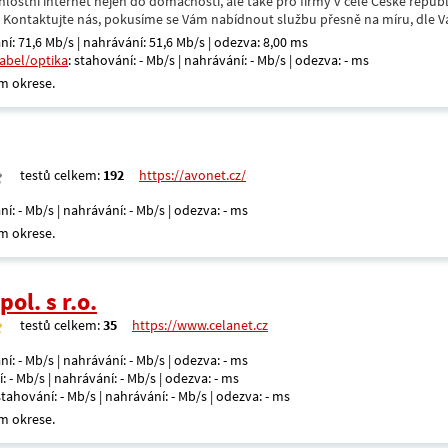
hlostní internet nejen do domácnosti, ale také pro firmy v celé České repub
. Kontaktujte nás, pokusíme se Vám nabídnout službu přesně na míru, dle V
ní: 71,6 Mb/s | nahrávání: 51,6 Mb/s | odezva: 8,00 ms
kabel/optika
: stahování: - Mb/s | nahrávání: - Mb/s | odezva: - ms
m okrese.
testů celkem:
192
https://avonet.cz/
ní: - Mb/s | nahrávání: - Mb/s | odezva: - ms
m okrese.
ol. s r.o.
testů celkem:
35
https://www.celanet.cz
ní: - Mb/s | nahrávání: - Mb/s | odezva: - ms
: - Mb/s | nahrávání: - Mb/s | odezva: - ms
 stahování: - Mb/s | nahrávání: - Mb/s | odezva: - ms
m okrese.