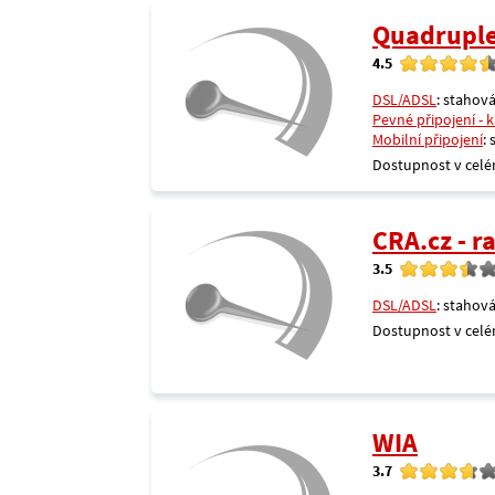
Quadrupl
4.5
DSL/ADSL
: stahová
Pevné připojení - 
Mobilní připojení
:
Dostupnost v celé
CRA.cz - 
3.5
DSL/ADSL
: stahová
Dostupnost v celé
WIA
3.7