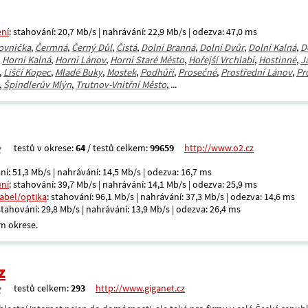
ení
: stahování: 20,7 Mb/s | nahrávání: 22,9 Mb/s | odezva: 47,0 ms
ovnička
,
Čermná
,
Černý Důl
,
Čistá
,
Dolní Branná
,
Dolní Dvůr
,
Dolní Kalná
,
D
,
Horní Kalná
,
Horní Lánov
,
Horní Staré Město
,
Hořejší Vrchlabí
,
Hostinné
,
J
,
Liščí Kopec
,
Mladé Buky
,
Mostek
,
Podhůří
,
Prosečné
,
Prostřední Lánov
,
Pr
,
Špindlerův Mlýn
,
Trutnov-Vnitřní Město
, ...
testů v okrese:
64
/ testů celkem:
99659
http://www.o2.cz
ní: 51,3 Mb/s | nahrávání: 14,5 Mb/s | odezva: 16,7 ms
ení
: stahování: 39,7 Mb/s | nahrávání: 14,1 Mb/s | odezva: 25,9 ms
kabel/optika
: stahování: 96,1 Mb/s | nahrávání: 37,3 Mb/s | odezva: 14,6 ms
 stahování: 29,8 Mb/s | nahrávání: 13,9 Mb/s | odezva: 26,4 ms
m okrese.
z
testů celkem:
293
http://www.giganet.cz