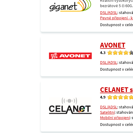
Kvalitní vysokoryc
bezrátové 5 či 60G
DSL/ADSL
: stahová
Pevné připojení - 
Dostupnost v celé
AVONET
4.3
DSL/ADSL
: stahová
Dostupnost v celé
CELANET sp
4.9
DSL/ADSL
: stahová
Satelitní
: stahování
Mobilní připojení
:
Dostupnost v celé