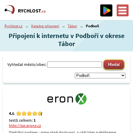
RYCHLOST
.cz
Rychlost.cz
→
Katalog připojení
→
Tábor
→
Podboří
Připojení k internetu v Podboří v okrese
Tábor
Vyhledat město/obec:
4.6
testů celkem:
1
http://isp.eronx.cz
Digitální partner - jsme plně dostupní, a rádi Vám nabídneme