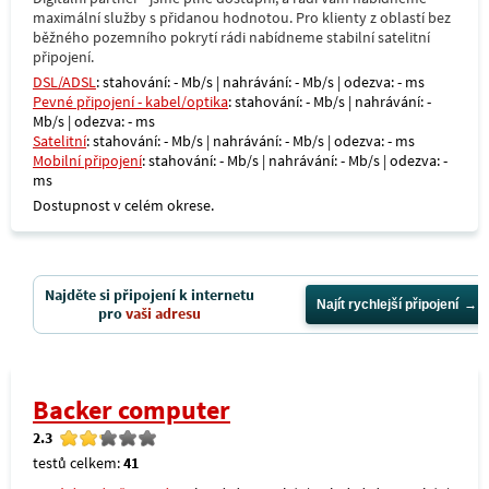
maximální služby s přidanou hodnotou. Pro klienty z oblastí bez
běžného pozemního pokrytí rádi nabídneme stabilní satelitní
připojení.
DSL/ADSL
: stahování: - Mb/s | nahrávání: - Mb/s | odezva: - ms
Pevné připojení - kabel/optika
: stahování: - Mb/s | nahrávání: -
Mb/s | odezva: - ms
Satelitní
: stahování: - Mb/s | nahrávání: - Mb/s | odezva: - ms
Mobilní připojení
: stahování: - Mb/s | nahrávání: - Mb/s | odezva: -
ms
Dostupnost v celém okrese.
Najděte si připojení k internetu
Najít rychlejší připojení
pro
vaši adresu
Backer computer
2.3
testů celkem:
41