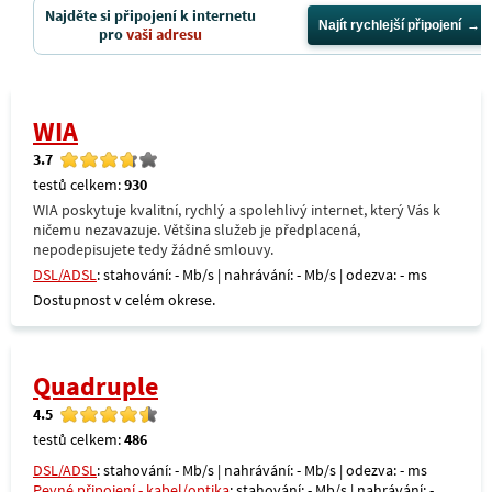
Najděte si připojení k internetu
Najít rychlejší připojení
pro
vaši adresu
WIA
3.7
testů celkem:
930
WIA poskytuje kvalitní, rychlý a spolehlivý internet, který Vás k
ničemu nezavazuje. Většina služeb je předplacená,
nepodepisujete tedy žádné smlouvy.
DSL/ADSL
: stahování: - Mb/s | nahrávání: - Mb/s | odezva: - ms
Dostupnost v celém okrese.
Quadruple
4.5
testů celkem:
486
DSL/ADSL
: stahování: - Mb/s | nahrávání: - Mb/s | odezva: - ms
Pevné připojení - kabel/optika
: stahování: - Mb/s | nahrávání: -