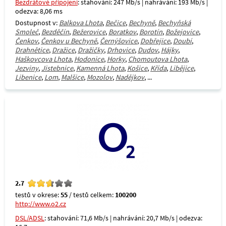
Bezdrátové připojení
: stahování: 247 Mb/s | nahrávání: 193 Mb/s |
odezva: 8,06 ms
Dostupnost v:
Balkova Lhota
,
Bečice
,
Bechyně
,
Bechyňská
Smoleč
,
Bezděčín
,
Bežerovice
,
Boratkov
,
Borotín
,
Božejovice
,
Čenkov
,
Čenkov u Bechyně
,
Černýšovice
,
Dobřejice
,
Doubí
,
Drahnětice
,
Dražice
,
Dražičky
,
Drhovice
,
Dudov
,
Hájky
,
Haškovcova Lhota
,
Hodonice
,
Horky
,
Chomoutova Lhota
,
Jezviny
,
Jistebnice
,
Kamenná Lhota
,
Košice
,
Křída
,
Libějice
,
Libenice
,
Lom
,
Malšice
,
Mozolov
,
Nadějkov
, ...
2.7
testů v okrese:
55
/ testů celkem:
100200
http://www.o2.cz
DSL/ADSL
: stahování: 71,6 Mb/s | nahrávání: 20,7 Mb/s | odezva: