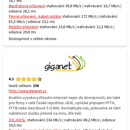
16,7 ms
Bezdrátové připojení
: stahování: 39,9 Mb/s | nahrávání: 16,7 Mb/s |
odezva: 28,1 ms
Pevné připojení - kabel/optika
: stahování: 172 Mb/s | nahrávání:
81,5 Mb/s | odezva: 15,1 ms
Mobilní připojení
: stahování: 23,6 Mb/s | nahrávání: 12,3 Mb/s |
odezva: 29,9 ms
Dostupnost v celém okrese.
4.5
testů celkem:
298
http://www.giganet.cz
Kvalitní vysokorychlostní internet nejen do domácnosti, ale také
pro firmy v celé České republice. xDSL, optické připojení FFTH,
FFTB nebo bezrátové 5 či 60G. Kontaktujte nás, pokusíme se Vám
nabídnout službu přesně na míru, dle Vaši
DSL/ADSL
: stahování: 234 Mb/s | nahrávání: 49,2 Mb/s | odezva:
10,5 ms