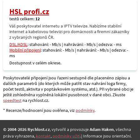
HSL profi.cz
testů celkem:
12
Váš poskytovatel internetu a IPTV televize. Nabízíme stabilní
internet a kabelovou televizi pro domácnosti a firemní zákazníky
z vybraných regionů ČR.
DSL/ADSL
: stahování: - Mb/s | nahrávání: - Mb/s | odezva: - ms
Mobilní připojení
: stahování: - Mb/s | nahrávání: - Mb/s | odezva: -
ms
Dostupnost v celém okrese.
Poskytovatelé připojení jsou řazeni sestupně dle placenéno zápisu a
dalších parametrů (do kterých může patřit stav nahrání loga firmy,
počet testů, aktivita v poptávkovém systému, atd.). Při vybrané obci je
ještě zohledněna vyplněná lokální pusobnost v dané obci. Zkuste
speedtest
na rychlost.cz.
* Recenze/hodnocení jsou ověřena, viz
podmínky
.
© 2004-2026 Rychlost.cz
, vytvořil a provozuje
Adam Haken
, všechna
práva vyhrazena,
kontakt
,
podmínky užití
.| Informace jsou orientační.