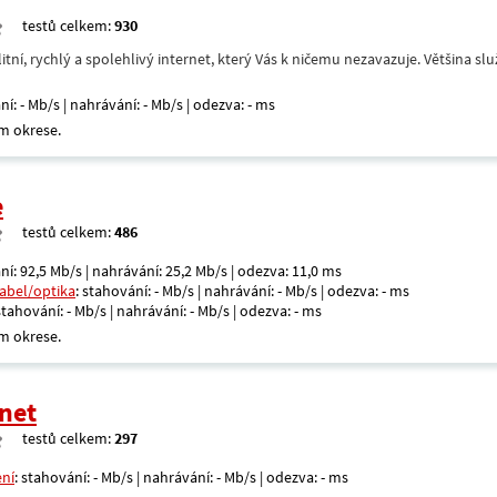
testů celkem:
930
itní, rychlý a spolehlivý internet, který Vás k ničemu nezavazuje. Většina s
ní: - Mb/s | nahrávání: - Mb/s | odezva: - ms
m okrese.
e
testů celkem:
486
ní: 92,5 Mb/s | nahrávání: 25,2 Mb/s | odezva: 11,0 ms
kabel/optika
: stahování: - Mb/s | nahrávání: - Mb/s | odezva: - ms
 stahování: - Mb/s | nahrávání: - Mb/s | odezva: - ms
m okrese.
net
testů celkem:
297
ení
: stahování: - Mb/s | nahrávání: - Mb/s | odezva: - ms