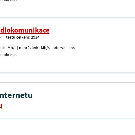
radiokomunikace
testů celkem:
1934
ní: - Mb/s | nahrávání: - Mb/s | odezva: - ms
m okrese.
internetu
u