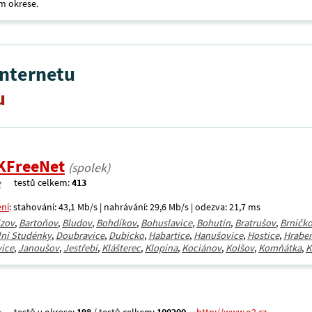
m okrese.
internetu
u
KFreeNet
(spolek)
testů celkem:
413
ení
: stahování: 43,1 Mb/s | nahrávání: 29,6 Mb/s | odezva: 21,7 ms
jzov
,
Bartoňov
,
Bludov
,
Bohdíkov
,
Bohuslavice
,
Bohutín
,
Bratrušov
,
Brníčk
lní Studénky
,
Doubravice
,
Dubicko
,
Habartice
,
Hanušovice
,
Hostice
,
Hrabe
ice
,
Janoušov
,
Jestřebí
,
Klášterec
,
Klopina
,
Kociánov
,
Kolšov
,
Komňátka
,
K