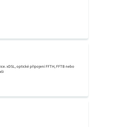
lice. xDSL, optické připojení FFTH, FFTB nebo
aši