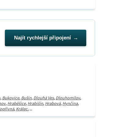
Najít rychlejší připojení
o
,
Bukovice
,
Bušín
,
Dlouhá Ves
,
Dlouhomilov
,
nov
,
Hraběšice
,
Hrabišín
,
Hrabová
,
Hynčina
,
opřivná
,
Králec
, ...