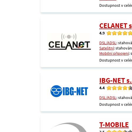
Dostupnost v celé
CELANET sp
4.9
DSL/ADSL
: stahová
Satelitní
: stahování
Mobilní připojení
:
Dostupnost v celé
IBG-NET s.
4.4
DSL/ADSL
: stahová
Dostupnost v celé
T-MOBILE
3.5