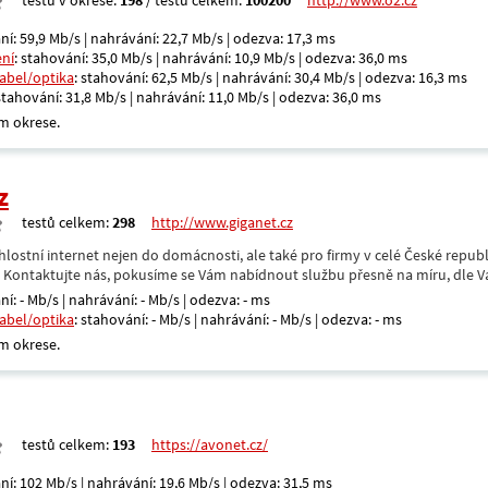
testů v okrese:
198
/ testů celkem:
100200
http://www.o2.cz
ní: 59,9 Mb/s | nahrávání: 22,7 Mb/s | odezva: 17,3 ms
ení
: stahování: 35,0 Mb/s | nahrávání: 10,9 Mb/s | odezva: 36,0 ms
kabel/optika
: stahování: 62,5 Mb/s | nahrávání: 30,4 Mb/s | odezva: 16,3 ms
 stahování: 31,8 Mb/s | nahrávání: 11,0 Mb/s | odezva: 36,0 ms
m okrese.
z
testů celkem:
298
http://www.giganet.cz
hlostní internet nejen do domácnosti, ale také pro firmy v celé České repub
. Kontaktujte nás, pokusíme se Vám nabídnout službu přesně na míru, dle V
ní: - Mb/s | nahrávání: - Mb/s | odezva: - ms
kabel/optika
: stahování: - Mb/s | nahrávání: - Mb/s | odezva: - ms
m okrese.
testů celkem:
193
https://avonet.cz/
ní: 102 Mb/s | nahrávání: 19,6 Mb/s | odezva: 31,5 ms