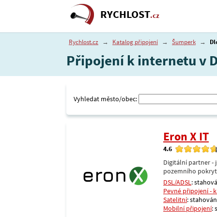
RYCHLOST
.cz
Rychlost.cz
→
Katalog připojení
→
Šumperk
→
Dl
Připojení k internetu v
Vyhledat město/obec:
Eron X IT
4.6
Digitální partner 
pozemního pokrytí 
DSL/ADSL
: stahová
Pevné připojení - 
Satelitní
: stahování
Mobilní připojení
: