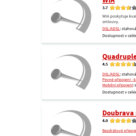
3.7
WIA poskytuje kval
smlouvy.
DSL/ADSL
: stahová
Dostupnost v celé
Quadrupl
4.5
DSL/ADSL
: stahová
Pevné připojení - 
Mobilní připojení
:
Dostupnost v celé
Doubrava 
4.0
Bezdrátové připoj