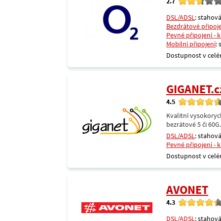
2.7
DSL/ADSL
: stahová
Bezdrátové připoj
Pevné připojení - 
Mobilní připojení
:
Dostupnost v celé
GIGANET.c
4.5
Kvalitní vysokoryc
bezrátové 5 či 60G
DSL/ADSL
: stahová
Pevné připojení - 
Dostupnost v celé
AVONET
4.3
DSL/ADSL
: stahová