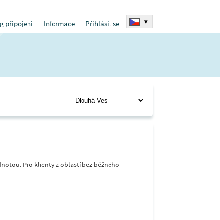
▾
g připojení
Informace
Přihlásit se
notou. Pro klienty z oblastí bez běžného