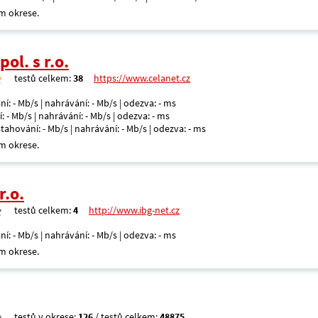
m okrese.
ol. s r.o.
testů celkem:
38
https://www.celanet.cz
ní: - Mb/s | nahrávání: - Mb/s | odezva: - ms
: - Mb/s | nahrávání: - Mb/s | odezva: - ms
 stahování: - Mb/s | nahrávání: - Mb/s | odezva: - ms
m okrese.
r.o.
testů celkem:
4
http://www.ibg-net.cz
ní: - Mb/s | nahrávání: - Mb/s | odezva: - ms
m okrese.
testů v okrese:
126
/ testů celkem:
48875