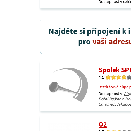
Dostupnost v celé
Najděte si připojení k 
pro
vaši adres
Spolek SP
4.1
Bezdrátové připoj
Dostupnost v:
Alo
Dolní Bušínov
,
Do
Chromeč
,
Jakubov
O2