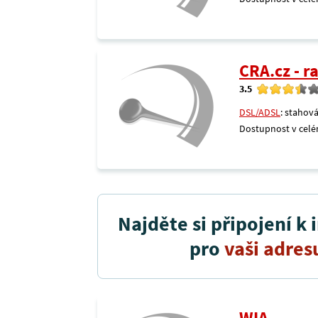
CRA.cz - 
3.5
DSL/ADSL
: stahová
Dostupnost v celé
Najděte si připojení k 
pro
vaši adres
WIA