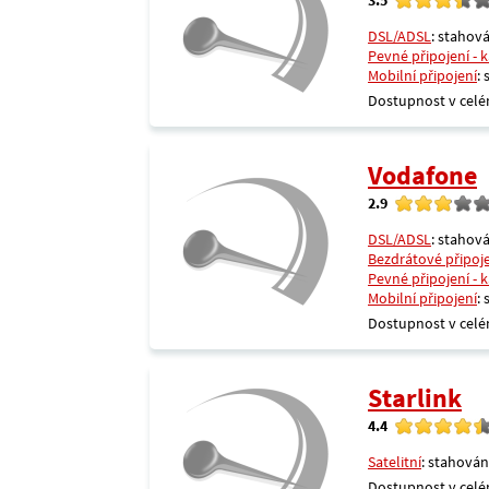
DSL/ADSL
: stahová
Pevné připojení - 
Mobilní připojení
:
Dostupnost v celé
Vodafone
2.9
DSL/ADSL
: stahová
Bezdrátové připoj
Pevné připojení - 
Mobilní připojení
:
Dostupnost v celé
Starlink
4.4
Satelitní
: stahován
Dostupnost v celé