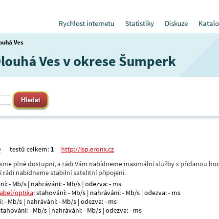
Rychlost internetu
Statistiky
Diskuze
Katalo
ouhá Ves
 Dlouhá Ves v okrese Šumperk
testů celkem:
1
http://isp.eronx.cz
- jsme plně dostupní, a rádi Vám nabídneme maximální služby s přidanou hod
rádi nabídneme stabilní satelitní připojení.
ní: - Mb/s | nahrávání: - Mb/s | odezva: - ms
kabel/optika
: stahování: - Mb/s | nahrávání: - Mb/s | odezva: - ms
: - Mb/s | nahrávání: - Mb/s | odezva: - ms
 stahování: - Mb/s | nahrávání: - Mb/s | odezva: - ms